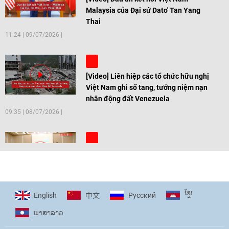
Malaysia của Đại sứ Dato' Tan Yang
Thai
11:24
|
09/07/2026
[Video] Liên hiệp các tổ chức hữu nghị
Việt Nam ghi sổ tang, tưởng niệm nạn
nhân động đất Venezuela
09:35
|
08/07/2026
[Video] Trẻ em Đông Á cùng kiến tạo
giải pháp cho những thách thức chung
17:44
|
27/06/2026
ខ្មែរ
English
Pусский
中文
ພາ​ສາ​ລາວ
[Video] Âm nhạc flamenco gắn kết văn