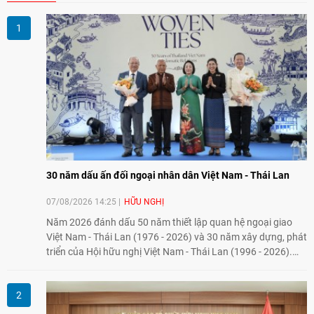
30 năm dấu ấn đối ngoại nhân dân Việt Nam - Thái Lan
07/08/2026 14:25
HỮU NGHỊ
Năm 2026 đánh dấu 50 năm thiết lập quan hệ ngoại giao
Việt Nam - Thái Lan (1976 - 2026) và 30 năm xây dựng, phát
triển của Hội hữu nghị Việt Nam - Thái Lan (1996 - 2026).
Trong dòng chảy quan hệ hai nước, Hội đã kiên trì vun đắp
tình hữu nghị, đồng thời từng bước mở rộng hoạt động từ
giao lưu truyền thống sang kết nối địa phương, doanh
nghiệp, giáo dục, văn hóa và thế hệ trẻ, góp phần tăng