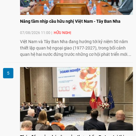
Nâng tầm nhịp cầu hữu nghị Việt Nam - Tây Ban Nha
07/08/2026 11:00
HỮU NGHỊ
Việt Nam và Tây Ban Nha đang hướng tới kỷ niệm 50 năm
thiết lập quan hệ ngoại giao (1977-2027), trong bối cảnh
quan hệ hai nước đứng trước những cơ hội phát triển mới.
Cùng với đối ngoại Đảng và ngoại giao Nhà nước, đối ngoại
nhân dân có vai trò quan trọng trong việc củng cố nền tảng
xã hội, tăng cường hiểu biết, tin cậy và gắn bó giữa nhân
dân hai nước.