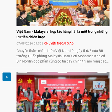
Việt Nam - Malaysia: hợp tác hàng hải là một trong những
ưu tiên chiến lược
07/08/2026 09:36
CHUYỆN NGOẠI GIAO
Chuyến thăm chính thức Việt Nam từ ngày 5-6/8 của Bộ
trưởng Quốc phòng Malaysia Dato’ Seri Mohamed Khaled
Bin Nordin góp phần củng cố tin cậy chính trị, mở rộng các
lĩnh vực hợp tác và thúc đẩy quan hệ quốc phòng Việt Nam -
Malaysia theo hướng ngày càng thực chất.