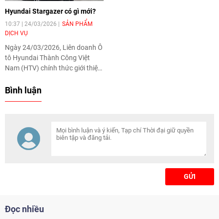
Hyundai Stargazer có gì mới?
10:37 | 24/03/2026
SẢN PHẨM
DỊCH VỤ
Ngày 24/03/2026, Liên doanh Ô
tô Hyundai Thành Công Việt
Nam (HTV) chính thức giới thiệu
sản phẩm Stargazer mới tới thị
trường Việt Nam, với sự thay đổi
Bình luận
toàn diện về thiết kế, công nghệ
và trải nghiệm.
GỬI
Đọc nhiều