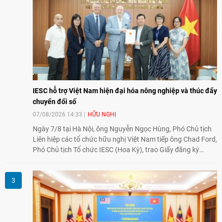
cường sự hiểu biết và hợp tác giữa nhân dân hai nước.
IESC hỗ trợ Việt Nam hiện đại hóa nông nghiệp và thúc đẩy
chuyển đổi số
07/08/2026 14:33
HỮU NGHỊ
Ngày 7/8 tại Hà Nội, ông Nguyễn Ngọc Hùng, Phó Chủ tịch
Liên hiệp các tổ chức hữu nghị Việt Nam tiếp ông Chad Ford,
Phó Chủ tịch Tổ chức IESC (Hoa Kỳ), trao Giấy đăng ký
thành lập Văn phòng Đại diện của IESC tại Việt Nam và trao
đổi về định hướng triển khai Dự án "Mở rộng Thương mại
Nông nghiệp và An toàn thực phẩm Hoa Kỳ - Việt Nam",
hướng tới thúc đẩy chuyển đổi số, hiện đại hóa nông nghiệp
và mở rộng hợp tác phát triển giữa hai nước.