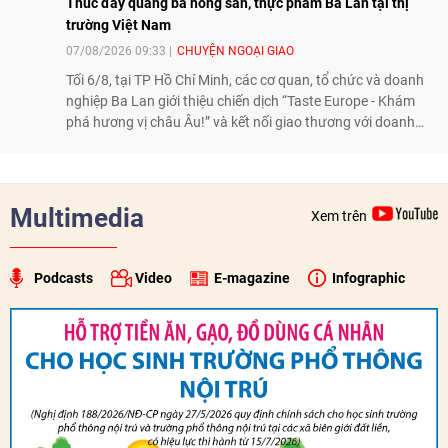
Thúc đẩy quảng bá nông sản, thực phẩm Ba Lan tại thị
trường Việt Nam
07/08/2026 09:33
CHUYỆN NGOẠI GIAO
Tối 6/8, tại TP Hồ Chí Minh, các cơ quan, tổ chức và doanh
nghiệp Ba Lan giới thiệu chiến dịch “Taste Europe - Khám
phá hương vị châu Âu!” và kết nối giao thương với doanh
nghiệp Việt Nam, qua đó tiếp tục thúc đẩy quảng bá nông
sản, thực phẩm Ba Lan tại thị trường Việt Nam.
Multimedia
Xem trên
Podcasts
Video
E-magazine
Infographic