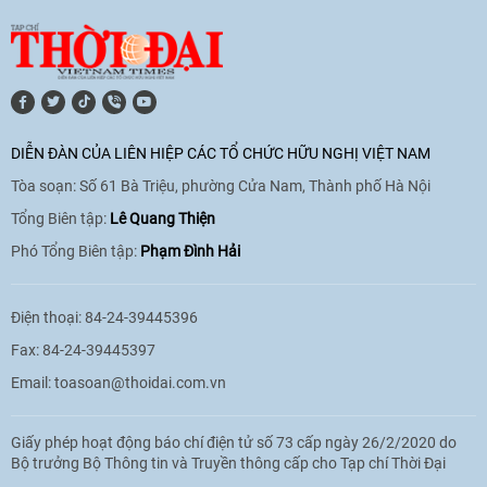
hoá Việt Nam - Tây Ban Nha
11:10
|
17/06/2026
[Video] Trao tặng Kỷ niệm chương "Vì
hòa bình, hữu nghị giữa các dân tộc"
DIỄN ĐÀN CỦA LIÊN HIỆP CÁC TỔ CHỨC HỮU NGHỊ VIỆT NAM
cho Đại sứ Hungary tại Việt Nam
Tòa soạn: Số 61 Bà Triệu, phường Cửa Nam, Thành phố Hà Nội
17:25
|
13/06/2026
Tổng Biên tập:
Lê Quang Thiện
Phó Tổng Biên tập:
Phạm Đình Hải
[Video] Nhân dân Việt Nam luôn trân
trọng tình cảm của nước Nga
Điện thoại: 84-24-39445396
08:02
|
13/06/2026
Fax: 84-24-39445397
Email:
toasoan@thoidai.com.vn
Video: Cơ hội giao lưu quốc tế cho học
Giấy phép hoạt động báo chí điện tử số 73 cấp ngày 26/2/2020 do
sinh Việt Nam tại trại hè Artek
Bộ trưởng Bộ Thông tin và Truyền thông cấp cho Tạp chí Thời Đại
14:41
|
12/06/2026