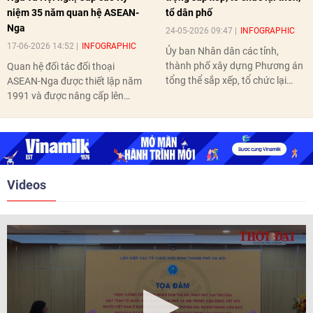
niệm 35 năm quan hệ ASEAN-
tổ dân phố
Nga
24-05-2026 09:47
INFOGRAPHIC
17-06-2026 14:52
INFOGRAPHIC
Ủy ban Nhân dân các tỉnh,
thành phố xây dựng Phương án
Quan hệ đối tác đối thoại
tổng thể sắp xếp, tổ chức lại
ASEAN-Nga được thiết lập năm
thôn, tổ dân phố hoàn thành
1991 và được nâng cấp lên
trước ngày 10/6/2026.
quan hệ Đối tác chiến lược năm
2018. Hai bên đã tổ chức 5 Hội
nghị Cấp cao vào các năm 2005,
2010, 2016, 2018, 2021.
Videos