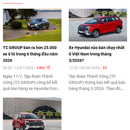
TC GROUP bán ra hơn 25.000
Xe Hyundai nào bán chạy nhất
xe ô tô trong 6 tháng đầu năm
ở Việt Nam trong tháng
2026
3/2026?
08:50 | 13/07/2026
KINH TẾ
13:28 | 09/04/2026
XE
Ngày 11/7, Tập đoàn Thành
Tập đoàn Thành Công (TC
Công (TC GROUP) công bố kết
GROUP) thông báo kết quả bán
quả bán hàng xe Hyundai trong
hàng tháng 3/2026. Theo đó,
tháng 6/2026, với tổng doanh
tổng số xe Hyundai đến tay
số đạt 3.746 xe. Tính chung 6
khách hàng trong tháng đạt
tháng đầu năm, Hyundai đã bàn
4.546 xe.
giao tổng cộng 25.069 xe tới
khách hàng trên toàn quốc.