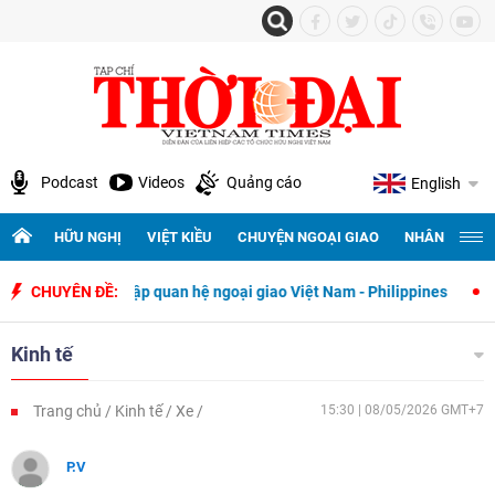
Podcast
Videos
Quảng cáo
English
HỮU NGHỊ
VIỆT KIỀU
CHUYỆN NGOẠI GIAO
NHÂN QUYỀN 
y thiết lập quan hệ ngoại giao Việt Nam - Philippines
CHUYÊN ĐỀ:
500 ngày đê
Kinh tế
Trang chủ
Kinh tế
Xe
15:30 | 08/05/2026 GMT+7
P.V