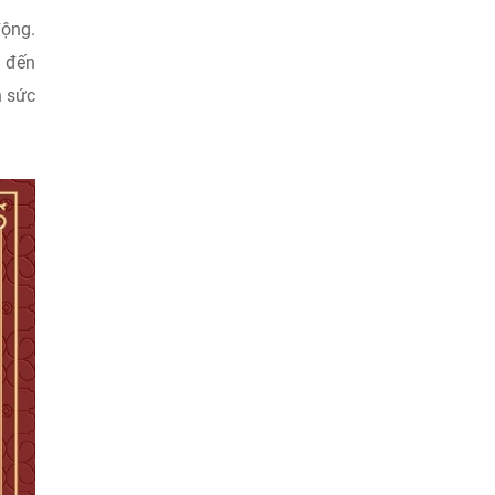
ộng.
 đến
 sức