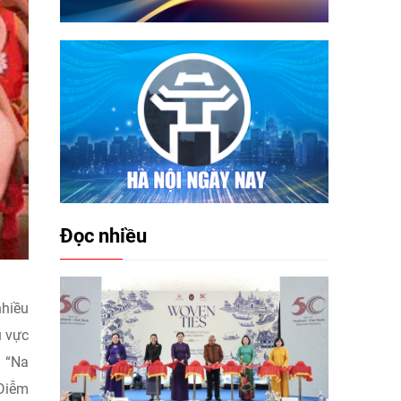
Đọc nhiều
hiều
u vực
h “Na
Diễm