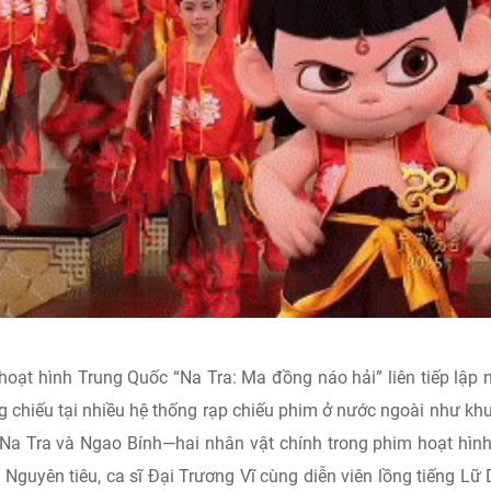
̣t hình Trung Quốc “Na Tra: Ma đồng náo hải” liên tiếp lập n
g chiếu tại nhiều hệ thống rạp chiếu phim ở nước ngoài như kh
a Tra và Ngao Bính—hai nhân vật chính trong phim hoạt hìn
guyên tiêu, ca sĩ Đại Trương Vĩ cùng diễn viên lồng tiếng Lữ 