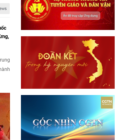
ốc
ừng,
Trung
hành