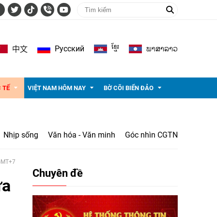
ខ្មែរ
ພາ​ສາ​ລາວ
Pусский
中文
 TẾ
VIỆT NAM HÔM NAY
BỜ CÕI BIỂN ĐẢO
Nhịp sống
Văn hóa - Văn minh
Góc nhìn CGTN
 GMT+7
Chuyên đề
ưa