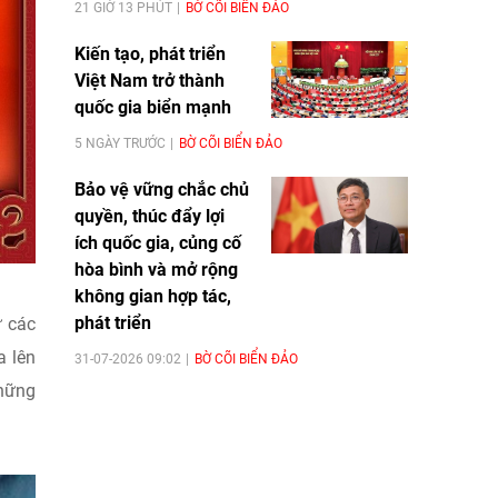
21 GIỜ 13 PHÚT
BỜ CÕI BIỂN ĐẢO
Kiến tạo, phát triển
Việt Nam trở thành
quốc gia biển mạnh
5 NGÀY TRƯỚC
BỜ CÕI BIỂN ĐẢO
Bảo vệ vững chắc chủ
quyền, thúc đẩy lợi
ích quốc gia, củng cố
hòa bình và mở rộng
không gian hợp tác,
phát triển
 các
a lên
31-07-2026 09:02
BỜ CÕI BIỂN ĐẢO
hững