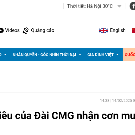
Thời tiết:
Hà Nội 30°C
Videos
Quảng cáo
English
O
NHÂN QUYỀN - GÓC NHÌN THỜI ĐẠI
GIA ĐÌNH VIỆT
QUỐC
14:38 | 14/02/2025
tiêu của Đài CMG nhận cơn m