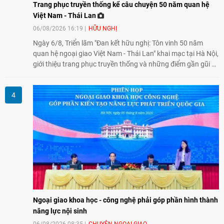
Trang phục truyền thống kể câu chuyện 50 năm quan hệ
Việt Nam - Thái Lan
06/08/2026 16:19
HỮU NGHỊ
Ngày 6/8, Triển lãm "Đan kết hữu nghị: Tôn vinh 50 năm
quan hệ ngoại giao Việt Nam - Thái Lan" khai mạc tại Hà Nội,
giới thiệu trang phục truyền thống và những điểm gần gũi về
văn hóa giữa hai nước. Sự kiện cũng nhấn mạnh vai trò của
giao lưu nhân dân trong chặng đường nửa thế kỷ quan hệ
song phương.
Ngoại giao khoa học - công nghệ phải góp phần hình thành
năng lực nội sinh