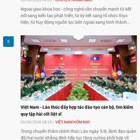
06/08/2026 08:35
CHUYỆN NGOẠI GIAO
Ngoại giao khoa học - công nghệ cần chuyển mạnh từ kết
nối sang kiến tạo phát triển, từ ký kết sang tổ chức thực
hiện, từ huy động nguồn lực bên ngoài sang hình thành
năng lực nội sinh, qua đó góp phần đưa khoa học, công
nghệ, đổi mới sáng tạo và chuyển đổi số trở thành động lực
phát triển đất nước.
Việt Nam - Lào thúc đẩy hợp tác đào tạo cán bộ, tìm kiếm
quy tập hài cốt liệt sĩ
06/08/2026 08:29
VIỆT NAM HÔM NAY
Trong chuyến thăm chính thức Lào ngày 5/8, lãnh đạo quân
đội hai nước khẳng định tiếp tục tăng cường phối hợp về