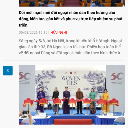
Đổi mới mạnh mẽ đối ngoại nhân dân theo hướng chủ
động, kiến tạo, gắn kết và phục vụ trực tiếp nhiệm vụ phát
triển
05/08/2026 16:15
HỮU NGHỊ
Sáng ngày 5/8, tại Hà Nội, trong khuôn khổ Hội nghị Ngoại
giao lần thứ 33, Bộ Ngoại giao tổ chức Phiên họp toàn thể
về đối ngoại Đảng và đối ngoại nhân dân theo hình thức trực
tiếp kết hợp trực tuyến với 34 tỉnh, thành phố trên cả nước
và các Cơ quan đại diện Việt Nam ở nước ngoài.