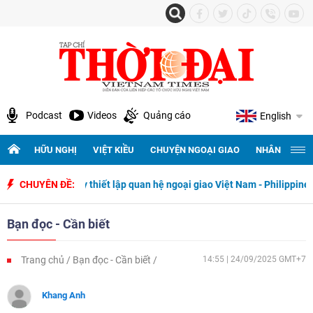
Podcast
Videos
Quảng cáo
English
HỮU NGHỊ
VIỆT KIỀU
CHUYỆN NGOẠI GIAO
NHÂN QUYỀN 
0 năm ngày thiết lập quan hệ ngoại giao Việt Nam - Philippines
CHUYÊN ĐỀ:
5
Bạn đọc - Cần biết
Trang chủ
Bạn đọc - Cần biết
14:55 | 24/09/2025 GMT+7
Khang Anh