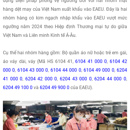
dụng biện pháp phòng vệ ngưỡng đối với hai nhóm mặt
hàng dệt may của Việt Nam xuất khẩu vào EAEU. Đây là hai
nhóm hàng có kim ngạch nhập khẩu vào EAEU vượt mức
ngưỡng năm 2024 theo Hiệp định Thương mại tự do giữa
Việt Nam và Liên minh Kinh tế Á-Âu.
Cụ thể hai nhóm hàng gồm: Bộ quần áo nữ hoặc trẻ em gái,
áo váy dài, váy (Mã HS 6104 41,
6104 41 000 0
,
6104 42
000 0
,
6104 43 000 0
,
6104 44 000 0
,
6104 49 000 0
,
6204
41 000 0
,
6204 42 000 0
,
6204 43 000 0
,
6204 44 000 0
,
6204 49 100 0
và
6204 49 900 0
của EAEU).