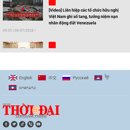
[Video] Liên hiệp các tổ chức hữu nghị
Việt Nam ghi sổ tang, tưởng niệm nạn
nhân động đất Venezuela
09:35
|
08/07/2026
[Video] Trẻ em Đông Á cùng kiến tạo
giải pháp cho những thách thức chung
17:44
|
27/06/2026
ខ្មែរ
English
Pусский
中文
ພາ​ສາ​ລາວ
[Video] Âm nhạc flamenco gắn kết văn
hoá Việt Nam - Tây Ban Nha
11:10
|
17/06/2026
[Video] Trao tặng Kỷ niệm chương "Vì