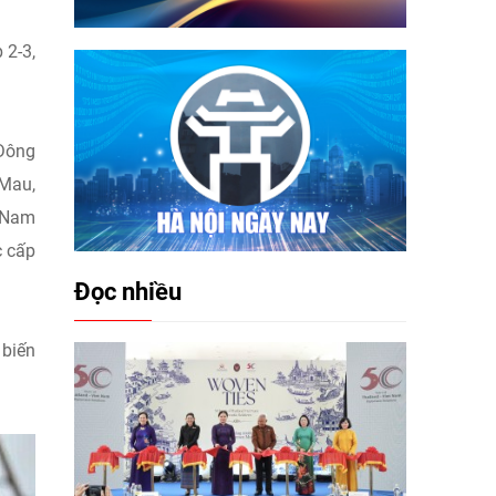
 2-3,
 Đông
 Mau,
c Nam
c cấp
Đọc nhiều
 biến