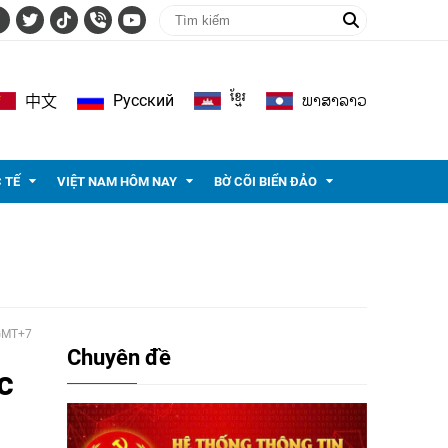
ខ្មែរ
ພາ​ສາ​ລາວ
Pусский
中文
 TẾ
VIỆT NAM HÔM NAY
BỜ CÕI BIỂN ĐẢO
 GMT+7
Chuyên đề
ắc