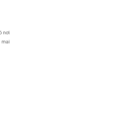
ó nơi
u mai