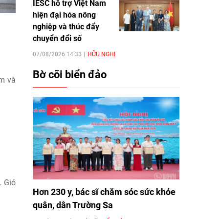
IESC hỗ trợ Việt Nam
hiện đại hóa nông
nghiệp và thúc đẩy
chuyển đổi số
07/08/2026 14:33
HỮU NGHỊ
Bờ cõi biển đảo
êm và
. Gió
Hơn 230 y, bác sĩ chăm sóc sức khỏe
quân, dân Trường Sa