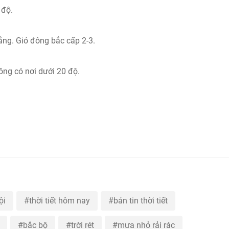
 độ.
ng. Gió đông bắc cấp 2-3.
ông có nơi dưới 20 độ.
ội
thời tiết hôm nay
bản tin thời tiết
bắc bộ
trời rét
mưa nhỏ rải rác