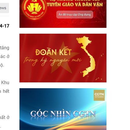
14-17
 tăng
hác ở
ộ.
. Khu
n hết
hất ở
.