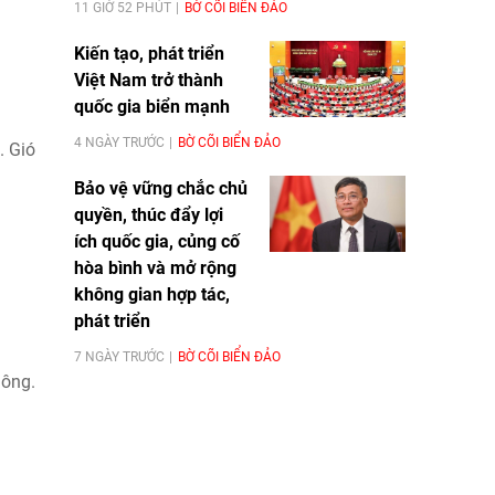
11 GIỜ 52 PHÚT
BỜ CÕI BIỂN ĐẢO
Kiến tạo, phát triển
Việt Nam trở thành
quốc gia biển mạnh
4 NGÀY TRƯỚC
BỜ CÕI BIỂN ĐẢO
. Gió
Bảo vệ vững chắc chủ
quyền, thúc đẩy lợi
ích quốc gia, củng cố
hòa bình và mở rộng
không gian hợp tác,
phát triển
7 NGÀY TRƯỚC
BỜ CÕI BIỂN ĐẢO
dông.