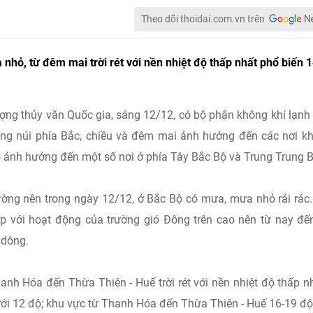
Theo dõi thoidai.com.vn trên
ưa nhỏ, từ đêm mai trời rét với nền nhiệt độ thấp nhất phổ biến 
ượng thủy văn Quốc gia, sáng 12/12, có bộ phận không khí lạnh
ng núi phía Bắc, chiều và đêm mai ảnh hưởng đến các nơi k
 ảnh hưởng đến một số nơi ở phía Tây Bắc Bộ và Trung Trung B
ờng nên trong ngày 12/12, ở Bắc Bộ có mưa, mưa nhỏ rải rác
 với hoạt động của trường gió Đông trên cao nên từ nay đế
 dông.
nh Hóa đến Thừa Thiên - Huế trời rét với nền nhiệt độ thấp n
ưới 12 độ; khu vực từ Thanh Hóa đến Thừa Thiên - Huế 16-19 độ