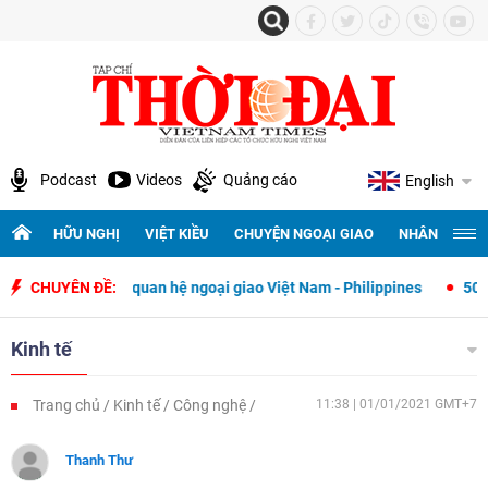
Podcast
Videos
Quảng cáo
English
HỮU NGHỊ
VIỆT KIỀU
CHUYỆN NGOẠI GIAO
NHÂN QUYỀN 
thiết lập quan hệ ngoại giao Việt Nam - Philippines
CHUYÊN ĐỀ:
500 ngày đêm 
Kinh tế
Trang chủ
Kinh tế
Công nghệ
11:38 | 01/01/2021 GMT+7
Thanh Thư