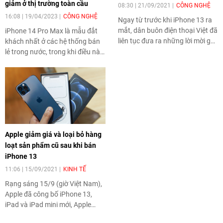
giảm ở thị trường toàn cầu
08:30 | 21/09/2021
CÔNG NGHỆ
16:08 | 19/04/2023
CÔNG NGHỆ
Ngay từ trước khi iPhone 13 ra
mắt, dân buôn điện thoại Việt đã
iPhone 14 Pro Max là mẫu đắt
liên tục đưa ra những lời mời gọi
khách nhất ở các hệ thống bán
nhận đặt hàng trước với nhiều
lẻ trong nước, trong khi điều này
mức giá khác nhau. Sau thời
không xảy ra ở các quốc gia
điểm Apple công bố chiếc điện
khác.
thoại mới, dịch vụ này bung ra
với số lượng dày đặc hơn rất
nhiều.
Apple giảm giá và loại bỏ hàng
loạt sản phẩm cũ sau khi bán
iPhone 13
11:06 | 15/09/2021
KINH TẾ
Rạng sáng 15/9 (giờ Việt Nam),
Apple đã công bố iPhone 13,
iPad và iPad mini mới, Apple
Watch Series 7. Song hành,