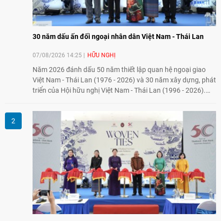
30 năm dấu ấn đối ngoại nhân dân Việt Nam - Thái Lan
07/08/2026 14:25
HỮU NGHỊ
Năm 2026 đánh dấu 50 năm thiết lập quan hệ ngoại giao
Việt Nam - Thái Lan (1976 - 2026) và 30 năm xây dựng, phát
triển của Hội hữu nghị Việt Nam - Thái Lan (1996 - 2026).
Trong dòng chảy quan hệ hai nước, Hội đã kiên trì vun đắp
tình hữu nghị, đồng thời từng bước mở rộng hoạt động từ
giao lưu truyền thống sang kết nối địa phương, doanh
nghiệp, giáo dục, văn hóa và thế hệ trẻ, góp phần tăng
cường sự hiểu biết và hợp tác giữa nhân dân hai nước.