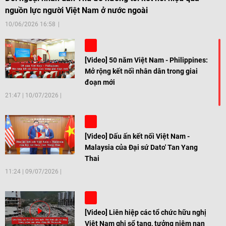
nguồn lực người Việt Nam ở nước ngoài
10/06/2026 16:58
[Video] 50 năm Việt Nam - Philippines:
Mở rộng kết nối nhân dân trong giai
đoạn mới
21:47
|
10/07/2026
[Video] Dấu ấn kết nối Việt Nam -
Malaysia của Đại sứ Dato' Tan Yang
Thai
11:24
|
09/07/2026
[Video] Liên hiệp các tổ chức hữu nghị
Việt Nam ghi sổ tang, tưởng niệm nạn