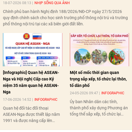
18-07-2026 08:13
NHỊP SỐNG QUA ẢNH
Chính phủ ban hành Nghị định 188/2026/NĐ-CP ngày 27/5/2026
quy định chính sách cho học sinh trường phổ thông nội trú và trường
phổ thông nội trú tại các xã biên giới đất liền.
[Infographic] Quan hệ ASEAN-
Một số mốc thời gian quan
Nga và Hội nghị Cấp cao Kỷ
trọng sắp xếp, tổ chức lại thôn,
niệm 35 năm quan hệ ASEAN-
tổ dân phố
Nga
24-05-2026 09:47
INFOGRAPHIC
17-06-2026 14:52
INFOGRAPHIC
Ủy ban Nhân dân các tỉnh,
thành phố xây dựng Phương án
Quan hệ đối tác đối thoại
tổng thể sắp xếp, tổ chức lại
ASEAN-Nga được thiết lập năm
thôn, tổ dân phố hoàn thành
1991 và được nâng cấp lên
trước ngày 10/6/2026.
quan hệ Đối tác chiến lược năm