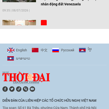
nhân động đất Venezuela
09:35
|
08/07/2026
[Video] Trẻ em Đông Á cùng kiến tạo
giải pháp cho những thách thức chung
17:44
|
27/06/2026
ខ្មែរ
English
Pусский
中文
ພາ​ສາ​ລາວ
[Video] Âm nhạc flamenco gắn kết văn
hoá Việt Nam - Tây Ban Nha
11:10
|
17/06/2026
[Video] Trao tặng Kỷ niệm chương "Vì
hòa bình, hữu nghị giữa các dân tộc"
DIỄN ĐÀN CỦA LIÊN HIỆP CÁC TỔ CHỨC HỮU NGHỊ VIỆT NAM
cho Đại sứ Hungary tại Việt Nam
Tòa soạn: Số 61 Bà Triệu, phường Cửa Nam, Thành phố Hà Nội