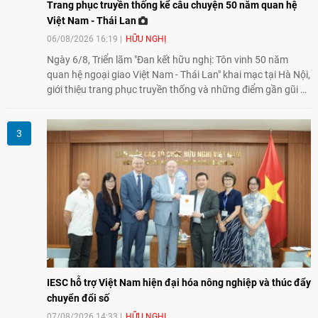
Trang phục truyền thống kể câu chuyện 50 năm quan hệ
Việt Nam - Thái Lan
06/08/2026 16:19
HỮU NGHỊ
Ngày 6/8, Triển lãm "Đan kết hữu nghị: Tôn vinh 50 năm
quan hệ ngoại giao Việt Nam - Thái Lan" khai mạc tại Hà Nội,
giới thiệu trang phục truyền thống và những điểm gần gũi về
văn hóa giữa hai nước. Sự kiện cũng nhấn mạnh vai trò của
giao lưu nhân dân trong chặng đường nửa thế kỷ quan hệ
song phương.
IESC hỗ trợ Việt Nam hiện đại hóa nông nghiệp và thúc đẩy
chuyển đổi số
07/08/2026 14:33
HỮU NGHỊ