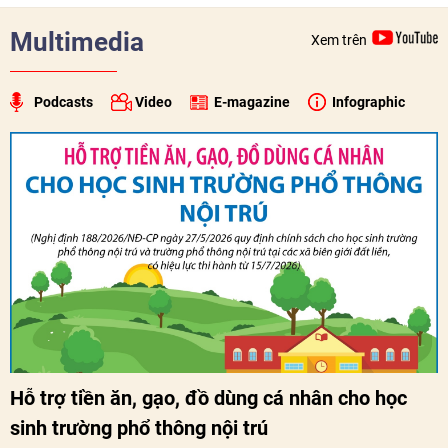
xã hội, tăng cường hiểu biết, tin cậy và gắn bó giữa nhân
dân hai nước.
Multimedia
Xem trên
Podcasts
Video
E-magazine
Infographic
Hỗ trợ tiền ăn, gạo, đồ dùng cá nhân cho học
sinh trường phổ thông nội trú