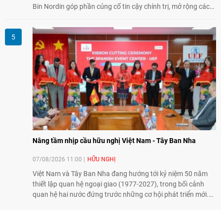
Bin Nordin góp phần củng cố tin cậy chính trị, mở rộng các
lĩnh vực hợp tác và thúc đẩy quan hệ quốc phòng Việt Nam -
Malaysia theo hướng ngày càng thực chất.
Nâng tầm nhịp cầu hữu nghị Việt Nam - Tây Ban Nha
07/08/2026 11:00
HỮU NGHỊ
Việt Nam và Tây Ban Nha đang hướng tới kỷ niệm 50 năm
thiết lập quan hệ ngoại giao (1977-2027), trong bối cảnh
quan hệ hai nước đứng trước những cơ hội phát triển mới.
Cùng với đối ngoại Đảng và ngoại giao Nhà nước, đối ngoại
nhân dân có vai trò quan trọng trong việc củng cố nền tảng