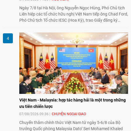
Ngày 7/8 tại Hà Nội, ông Nguyễn Ngọc Hùng, Phó Chủ tịch
Liên hiệp các tổ chức hữu nghị Việt Nam tiếp ông Chad Ford,
Phó Chủ tịch Tổ chức IESC (Hoa Kỳ), trao Giấy đăng ký
thành lập Văn phòng Đại diện của IESC tại Việt Nam và trao
đổi về định hướng triển khai Dự án "Mở rộng Thương mại
Nông nghiệp và An toàn thực phẩm Hoa Kỳ - Việt Nam",
hướng tới thúc đẩy chuyển đổi số, hiện đại hóa nông nghiệp
và mở rộng hợp tác phát triển giữa hai nước.
Việt Nam - Malaysia: hợp tác hàng hải là một trong những
ưu tiên chiến lược
07/08/2026 09:36
CHUYỆN NGOẠI GIAO
Chuyến thăm chính thức Việt Nam từ ngày 5-6/8 của Bộ
trưởng Quốc phòng Malaysia Dato’ Seri Mohamed Khaled