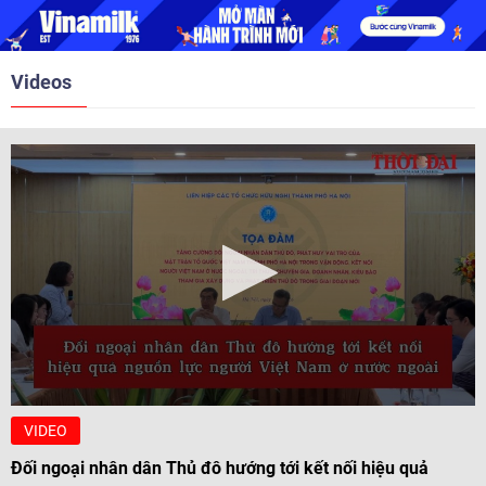
giao Bhichai Rattakul, được giao nhiệm vụ cải thiện quan hệ
của Thái Lan với các nước láng giềng, trong đó có Việt Nam.
Với một trái tim chân thành và thiện chí, ông Bhichai
Rattakul đã góp phần đưa quan hệ Thái Lan - Việt Nam
Videos
sang một trang mới.
VIDEO
Đối ngoại nhân dân Thủ đô hướng tới kết nối hiệu quả