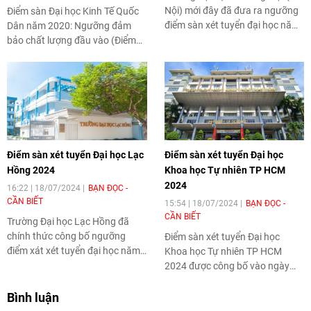
Nội) mới đây đã đưa ra ngưỡng
Điểm sàn Đại học Kinh Tế Quốc
điểm sàn xét tuyển đại học năm
Dân năm 2020
: Ngưỡng đảm
2024.
bảo chất lượng đầu vào (Điểm
sàn nộp hồ sơ xét tuyển) đại học
hệ chính quy năm 2020 của
trường Đại học Kinh tế Quốc dân
là 20 điểm.
Điểm sàn xét tuyển Đại học Lạc
Điểm sàn xét tuyển Đại học
Hồng 2024
Khoa học Tự nhiên TP HCM
2024
16:22 | 18/07/2024
BẠN ĐỌC -
CẦN BIẾT
15:54 | 18/07/2024
BẠN ĐỌC -
CẦN BIẾT
Trường Đại học Lạc Hồng đã
chính thức công bố ngưỡng
Điểm sàn xét tuyển Đại học
điểm xát xét tuyển đại học năm
Khoa học Tự nhiên TP HCM
học 2024 - 2025.
2024 được công bố vào ngày
17/7, tổng điểm ba môn xét
tuyển lấy thấp nhất từ 16 điểm.
Bình luận