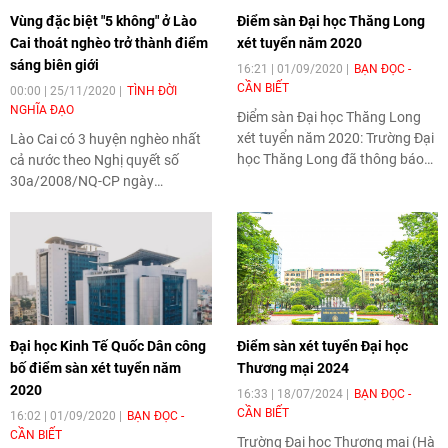
Vùng đặc biệt "5 không" ở Lào
Điểm sàn Đại học Thăng Long
Cai thoát nghèo trở thành điểm
xét tuyển năm 2020
sáng biên giới
16:21 | 01/09/2020
BẠN ĐỌC -
CẦN BIẾT
00:00 | 25/11/2020
TÌNH ĐỜI
NGHĨA ĐẠO
Điểm sàn Đại học Thăng Long
xét tuyển năm 2020
: Trường Đại
Lào Cai có 3 huyện nghèo nhất
học Thăng Long đã thông báo
cả nước theo Nghị quyết số
mức điểm nhận hồ sơ xét tuyển
30a/2008/NQ-CP ngày
vào trường năm 2020.
27/12/2008 về Chương trình hỗ
trợ giảm nghèo nhanh và bền
vững đối với 61 huyện nghèo.
Những năm qua, các cấp chính
quyền địa phương tỉnh Lào Cai
đã tập trung đẩy mạnh phát
triển kinh tế theo hướng chuyển
Đại học Kinh Tế Quốc Dân công
Điểm sàn xét tuyển Đại học
dịch cơ cấu cây trồng, vật nuôi,
bố điểm sàn xét tuyển năm
Thương mại 2024
nhằm khai thác tối đa tiềm
2020
năng, lợi thế của địa phương.
16:33 | 18/07/2024
BẠN ĐỌC -
CẦN BIẾT
16:02 | 01/09/2020
BẠN ĐỌC -
CẦN BIẾT
Trường Đại học Thương mại (Hà