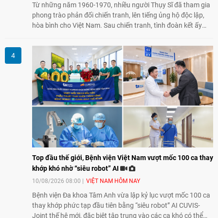
Từ những năm 1960-1970, nhiều người Thụy Sĩ đã tham gia
phong trào phản đối chiến tranh, lên tiếng ủng hộ độc lập,
hòa bình cho Việt Nam. Sau chiến tranh, tình đoàn kết ấy
tiếp tục bằng các hoạt động nhân đạo, hỗ trợ cộng đồng và
đồng hành với những người còn chịu hậu quả chiến tranh,
trong đó có các nạn nhân chất độc da cam/dioxin.
Top đầu thế giới, Bệnh viện Việt Nam vượt mốc 100 ca thay
khớp khó nhờ “siêu robot” AI
10/08/2026 08:00
VIỆT NAM HÔM NAY
Bệnh viện Đa khoa Tâm Anh vừa lập kỷ lục vượt mốc 100 ca
thay khớp phức tạp đầu tiên bằng “siêu robot” AI CUVIS-
Joint thế hệ mới, đặc biệt tập trung vào các ca khó có thể