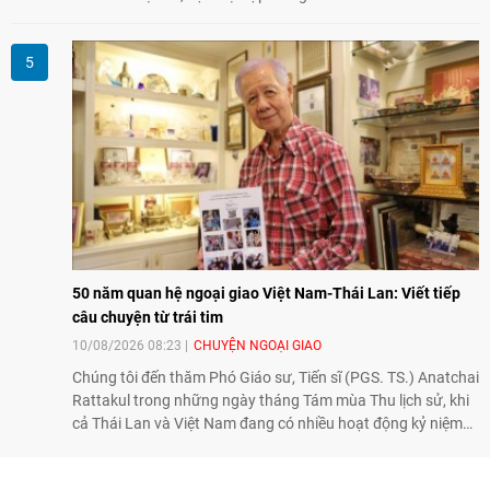
điều trị tốt bằng kỹ thuật truyền thống hay robot thế hệ cũ,
mở ra cơ hội mới cho nhiều người bệnh đang đối mặt nguy
cơ “tàn phế”.
50 năm quan hệ ngoại giao Việt Nam-Thái Lan: Viết tiếp
câu chuyện từ trái tim
10/08/2026 08:23
CHUYỆN NGOẠI GIAO
Chúng tôi đến thăm Phó Giáo sư, Tiến sĩ (PGS. TS.) Anatchai
Rattakul trong những ngày tháng Tám mùa Thu lịch sử, khi
cả Thái Lan và Việt Nam đang có nhiều hoạt động kỷ niệm
50 năm thiết lập quan hệ ngoại giao, để nghe ông kể lại câu
chuyện cách đây nửa thế kỷ, khi cha ông, Bộ trưởng Ngoại