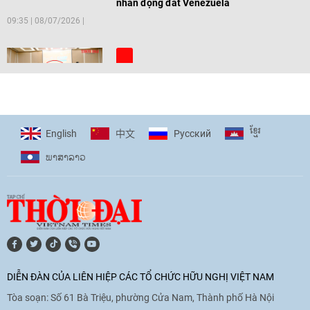
nhân động đất Venezuela
09:35
|
08/07/2026
[Video] Trẻ em Đông Á cùng kiến tạo
giải pháp cho những thách thức chung
17:44
|
27/06/2026
ខ្មែរ
English
Pусский
中文
ພາ​ສາ​ລາວ
[Video] Âm nhạc flamenco gắn kết văn
hoá Việt Nam - Tây Ban Nha
11:10
|
17/06/2026
[Video] Trao tặng Kỷ niệm chương "Vì
hòa bình, hữu nghị giữa các dân tộc"
DIỄN ĐÀN CỦA LIÊN HIỆP CÁC TỔ CHỨC HỮU NGHỊ VIỆT NAM
cho Đại sứ Hungary tại Việt Nam
Tòa soạn: Số 61 Bà Triệu, phường Cửa Nam, Thành phố Hà Nội
17:25
|
13/06/2026