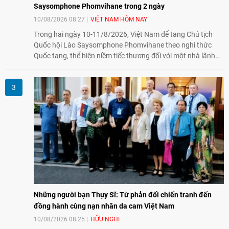
Saysomphone Phomvihane trong 2 ngày
10/08/2026 08:27
VIỆT NAM HÔM NAY
Trong hai ngày 10-11/8/2026, Việt Nam để tang Chủ tịch
Quốc hội Lào Saysomphone Phomvihane theo nghi thức
Quốc tang, thể hiện niềm tiếc thương đối với một nhà lãnh
đạo có nhiều đóng góp cho đất nước Lào và quan hệ hữu
nghị vĩ đại, đoàn kết đặc biệt Việt Nam - Lào.
Những người bạn Thụy Sĩ: Từ phản đối chiến tranh đến
đồng hành cùng nạn nhân da cam Việt Nam
10/08/2026 08:25
HỮU NGHỊ