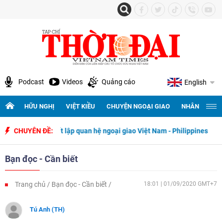
Podcast
Videos
Quảng cáo
English
HỮU NGHỊ
VIỆT KIỀU
CHUYỆN NGOẠI GIAO
NHÂN QUYỀN 
gày thiết lập quan hệ ngoại giao Việt Nam - Philippines
CHUYÊN ĐỀ:
500 ngày
Bạn đọc - Cần biết
Trang chủ
Bạn đọc - Cần biết
18:01 | 01/09/2020 GMT+7
Tú Anh (TH)