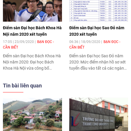
Điểm sàn Đại học Bách Khoa Hà
Điểm sàn Đại học Sao Đỏ năm
Nội năm 2020 xét tuyển
2020 xét tuyển
17:05 | 23/09/2020
BẠN ĐỌC -
06:36 | 18/09/2020
BẠN ĐỌC -
CẦN BIẾT
CẦN BIẾT
Điểm sàn Đại học Bách Khoa Hà
Điểm sàn Đại học Sao Đỏ năm
Nội năm 2020
: Đại học Bách
2020
: Mức điểm nhận hồ sơ xét
Khoa Hà Nội vừa công bố
tuyển đầu vào tất cả các ngành
ngưỡng đảm bảo chất lượng
trường Đại học Sao Đỏ năm
đăng ký xét tuyển năm 2020
2020 vừa chính thức được công
Tin bài liên quan
theo điểm thi tốt nghiệp THPT.
bố.