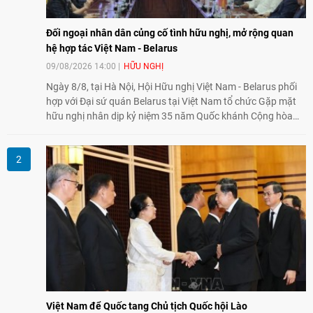
Đối ngoại nhân dân củng cố tình hữu nghị, mở rộng quan
hệ hợp tác Việt Nam - Belarus
09/08/2026 14:00
HỮU NGHỊ
Ngày 8/8, tại Hà Nội, Hội Hữu nghị Việt Nam - Belarus phối
hợp với Đại sứ quán Belarus tại Việt Nam tổ chức Gặp mặt
hữu nghị nhân dịp kỷ niệm 35 năm Quốc khánh Cộng hòa
Belarus. Đại diện hai bên nhấn mạnh vai trò của đối ngoại
nhân dân trong củng cố tình hữu nghị, mở rộng hợp tác thiết
thực và làm sâu sắc quan hệ Đối tác chiến lược Việt Nam -
Belarus.
Việt Nam để Quốc tang Chủ tịch Quốc hội Lào