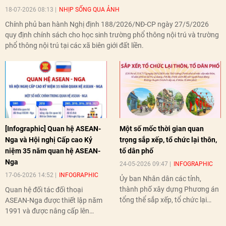
18-07-2026 08:13
NHỊP SỐNG QUA ẢNH
Chính phủ ban hành Nghị định 188/2026/NĐ-CP ngày 27/5/2026
quy định chính sách cho học sinh trường phổ thông nội trú và trường
phổ thông nội trú tại các xã biên giới đất liền.
[Infographic] Quan hệ ASEAN-
Một số mốc thời gian quan
Nga và Hội nghị Cấp cao Kỷ
trọng sắp xếp, tổ chức lại thôn,
niệm 35 năm quan hệ ASEAN-
tổ dân phố
Nga
24-05-2026 09:47
INFOGRAPHIC
17-06-2026 14:52
INFOGRAPHIC
Ủy ban Nhân dân các tỉnh,
thành phố xây dựng Phương án
Quan hệ đối tác đối thoại
tổng thể sắp xếp, tổ chức lại
ASEAN-Nga được thiết lập năm
thôn, tổ dân phố hoàn thành
1991 và được nâng cấp lên
trước ngày 10/6/2026.
quan hệ Đối tác chiến lược năm