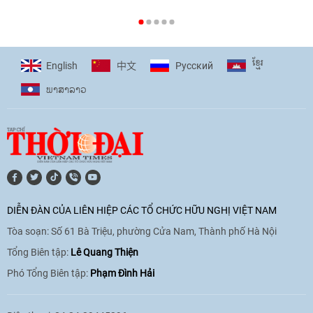
[Video] Plan International đồng hành
cùng thanh thiếu nhi tiên phong ứng
ខ្មែរ
English
Pусский
中文
phó với biến đổi khí hậu
ພາ​ສາ​ລາວ
17:07
|
09/06/2026
[Video] Lào dành ưu tiên hàng đầu cho
quan hệ với Việt Nam
11:01
|
09/06/2026
DIỄN ĐÀN CỦA LIÊN HIỆP CÁC TỔ CHỨC HỮU NGHỊ VIỆT NAM
Tòa soạn: Số 61 Bà Triệu, phường Cửa Nam, Thành phố Hà Nội
[Video] Doanh nghiệp Hoa Kỳ hỗ trợ
Việt Nam xác định danh tính người mất
Tổng Biên tập:
Lê Quang Thiện
tích trong chiến tranh
Phó Tổng Biên tập:
Phạm Đình Hải
20:38
|
02/06/2026