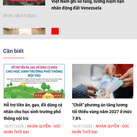
Việt Nam ghi sổ tang, tưởng niệm nạn
nhân động đất Venezuela
09:35
|
08/07/2026
[Video] Trẻ em Đông Á cùng kiến tạo
giải pháp cho những thách thức chung
Cần biết
17:44
|
27/06/2026
[Video] Âm nhạc flamenco gắn kết văn
hoá Việt Nam - Tây Ban Nha
11:10
|
17/06/2026
Hỗ trợ tiền ăn, gạo, đồ dùng cá
"Chốt" phương án tăng lương
nhân cho học sinh trường phổ
tối thiểu vùng năm 2027 ở mức
thông nội trú
7,8%
[Video] Trao tặng Kỷ niệm chương "Vì
hòa bình, hữu nghị giữa các dân tộc"
18/07/2026
NHÂN QUYỀN - GÓC
16/07/2026
NHÂN QUYỀN - GÓC
NHÌN THỜI ĐẠI
NHÌN THỜI ĐẠI
cho Đại sứ Hungary tại Việt Nam