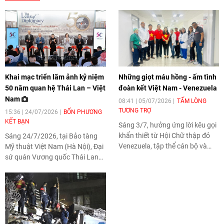
Khai mạc triển lãm ảnh kỷ niệm
Những giọt máu hồng - ấm tình
50 năm quan hệ Thái Lan – Việt
đoàn kết Việt Nam - Venezuela
Nam
08:41 | 05/07/2026
TẤM LÒNG
TƯƠNG TRỢ
15:36 | 24/07/2026
BỐN PHƯƠNG
KẾT BẠN
Sáng 3/7, hưởng ứng lời kêu gọi
khẩn thiết từ Hội Chữ thập đỏ
Sáng 24/7/2026, tại Bảo tàng
Venezuela, tập thể cán bộ và
Mỹ thuật Việt Nam (Hà Nội), Đại
nhân viên Đại sứ quán Việt Nam
sứ quán Vương quốc Thái Lan
tại Venezuela đã tham gia hiến
tại Việt Nam phối hợp với Thông
máu nhân đạo để tiếp sức cho
tấn xã Việt Nam tổ chức khai
các nạn nhân trong trận động
mạc Triển lãm ảnh "Lăng kính
đất ngày 24/6 vừa qua.
ngoại giao: 50 năm quan hệ Thái
Lan – Việt Nam" diễn ra từ ngày
24 đến 30/7/2026.