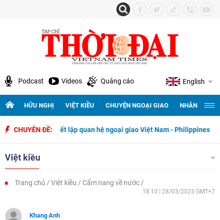
Podcast
Videos
Quảng cáo
English
HỮU NGHỊ
VIỆT KIỀU
CHUYỆN NGOẠI GIAO
NHÂN QUYỀN 
ăm ngày thiết lập quan hệ ngoại giao Việt Nam - Philippines
CHUYÊN ĐỀ:
500 
Việt kiều
Trang chủ
Việt kiều
Cẩm nang về nước
18:10 | 28/03/2025 GMT+7
Khang Anh