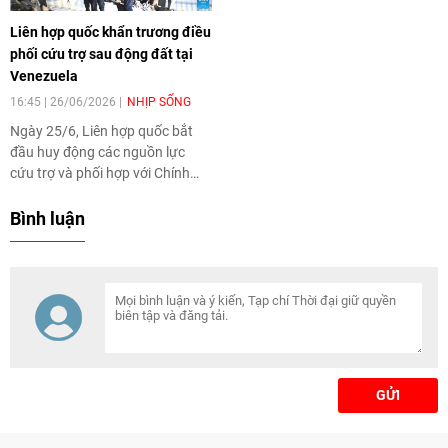
Liên hợp quốc khẩn trương điều
phối cứu trợ sau động đất tại
Venezuela
16:45 | 26/06/2026
NHỊP SỐNG
Ngày 25/6, Liên hợp quốc bắt
đầu huy động các nguồn lực
cứu trợ và phối hợp với Chính
phủ Venezuela cùng các đối tác
nhân đạo để ứng phó tình trạng
Bình luận
khẩn cấp sau trận động đất.
GỬI