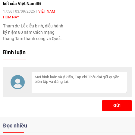
kết của Việt Nam
17:56 | 03/09/2025
VIỆT NAM
HÔM NAY
Tham dự Lễ diễu binh, diễu hành
kỷ niệm 80 năm Cách mạng
tháng Tám thành công và Quốc
khánh Việt Nam vào sáng 2/9
tại quảng trường Ba Đình lịch
Bình luận
sử, Bộ trưởng Bộ Công nghệ và
Truyền thông Lào, Chủ tịch Hội
hữu nghị Lào - Việt Nam
Boviengkham Vongdara bày tỏ
sự xúc động và ấn tượng trước
sự lớn mạnh, bản sắc văn hóa
đậm đà và tinh thần đoàn kết
của nhân dân Việt Nam.
GỬI
Đọc nhiều