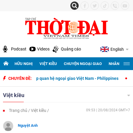
Podcast
Videos
Quảng cáo
English
HỮU NGHỊ
VIỆT KIỀU
CHUYỆN NGOẠI GIAO
NHÂN QUYỀN 
 thiết lập quan hệ ngoại giao Việt Nam - Philippines
CHUYÊN ĐỀ:
500 ngày đê
Việt kiều
Trang chủ
Việt kiều
09:53 | 20/08/2024 GMT+7
Nguyệt Anh