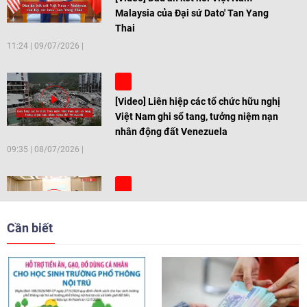
Malaysia của Đại sứ Dato' Tan Yang
Thai
11:24
|
09/07/2026
[Video] Liên hiệp các tổ chức hữu nghị
Việt Nam ghi sổ tang, tưởng niệm nạn
nhân động đất Venezuela
09:35
|
08/07/2026
[Video] Trẻ em Đông Á cùng kiến tạo
giải pháp cho những thách thức chung
Cần biết
17:44
|
27/06/2026
[Video] Âm nhạc flamenco gắn kết văn