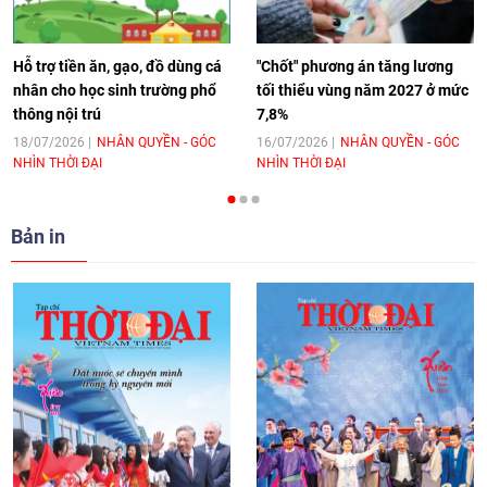
hoá Việt Nam - Tây Ban Nha
11:10
|
17/06/2026
Hỗ trợ tiền ăn, gạo, đồ dùng cá
"Chốt" phương án tăng lương
nhân cho học sinh trường phổ
tối thiểu vùng năm 2027 ở mức
thông nội trú
7,8%
[Video] Trao tặng Kỷ niệm chương "Vì
hòa bình, hữu nghị giữa các dân tộc"
18/07/2026
NHÂN QUYỀN - GÓC
16/07/2026
NHÂN QUYỀN - GÓC
NHÌN THỜI ĐẠI
NHÌN THỜI ĐẠI
cho Đại sứ Hungary tại Việt Nam
17:25
|
13/06/2026
Bản in
[Video] Nhân dân Việt Nam luôn trân
trọng tình cảm của nước Nga
08:02
|
13/06/2026
Video: Cơ hội giao lưu quốc tế cho học
sinh Việt Nam tại trại hè Artek
14:41
|
12/06/2026