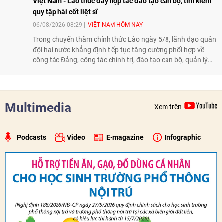
Việt Nam - Lào thúc đẩy hợp tác đào tạo cán bộ, tìm kiếm
quy tập hài cốt liệt sĩ
06/08/2026 08:29
VIỆT NAM HÔM NAY
Trong chuyến thăm chính thức Lào ngày 5/8, lãnh đạo quân
đội hai nước khẳng định tiếp tục tăng cường phối hợp về
công tác Đảng, công tác chính trị, đào tạo cán bộ, quản lý
biên giới và tìm kiếm, quy tập hài cốt liệt sĩ, góp phần làm
sâu sắc hơn quan hệ hữu nghị đặc biệt Việt Nam - Lào.
Multimedia
Xem trên
Podcasts
Video
E-magazine
Infographic