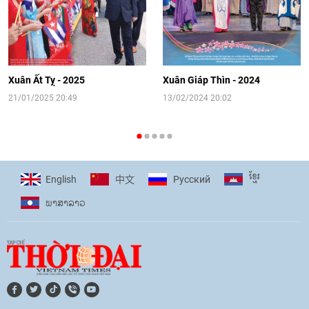
[Video] Đối ngoại nhân dân Thủ đô
hướng tới kết nối hiệu quả nguồn lực
người Việt Nam ở nước ngoài
Xuân Ất Tỵ - 2025
Xuân Giáp Thìn - 2024
16:58
|
10/06/2026
21/01/2025 20:49
13/02/2024 20:02
[Video] Plan International đồng hành
cùng thanh thiếu nhi tiên phong ứng
ខ្មែរ
English
Pусский
中文
phó với biến đổi khí hậu
ພາ​ສາ​ລາວ
17:07
|
09/06/2026
[Video] Lào dành ưu tiên hàng đầu cho
quan hệ với Việt Nam
11:01
|
09/06/2026