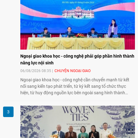
Ngoại giao khoa học - công nghệ phải góp phần hình thành
năng lực nội sinh
06/08/2026 08:35
CHUYỆN NGOẠI GIAO
Ngoại giao khoa học - công nghệ cần chuyển mạnh từ kết
nối sang kiến tạo phát triển, từ ký kết sang tổ chức thực
hiện, từ huy động nguồn lực bên ngoài sang hình thành
năng lực nội sinh, qua đó góp phần đưa khoa học, công
nghệ, đổi mới sáng tạo và chuyển đổi số trở thành động lực
phát triển đất nước.