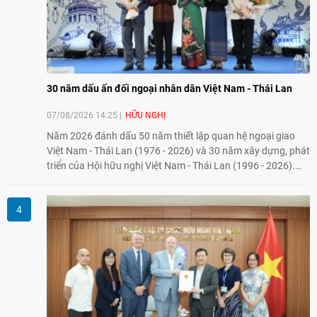
30 năm dấu ấn đối ngoại nhân dân Việt Nam - Thái Lan
07/08/2026 14:25
HỮU NGHỊ
Năm 2026 đánh dấu 50 năm thiết lập quan hệ ngoại giao
Việt Nam - Thái Lan (1976 - 2026) và 30 năm xây dựng, phát
triển của Hội hữu nghị Việt Nam - Thái Lan (1996 - 2026).
Trong dòng chảy quan hệ hai nước, Hội đã kiên trì vun đắp
tình hữu nghị, đồng thời từng bước mở rộng hoạt động từ
giao lưu truyền thống sang kết nối địa phương, doanh
nghiệp, giáo dục, văn hóa và thế hệ trẻ, góp phần tăng
cường sự hiểu biết và hợp tác giữa nhân dân hai nước.