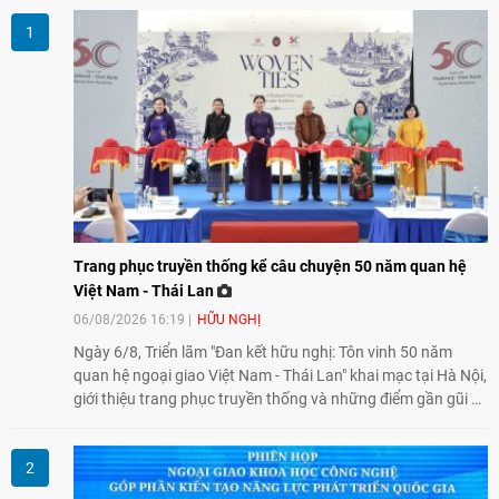
Trang phục truyền thống kể câu chuyện 50 năm quan hệ
Việt Nam - Thái Lan
06/08/2026 16:19
HỮU NGHỊ
Ngày 6/8, Triển lãm "Đan kết hữu nghị: Tôn vinh 50 năm
quan hệ ngoại giao Việt Nam - Thái Lan" khai mạc tại Hà Nội,
giới thiệu trang phục truyền thống và những điểm gần gũi về
văn hóa giữa hai nước. Sự kiện cũng nhấn mạnh vai trò của
giao lưu nhân dân trong chặng đường nửa thế kỷ quan hệ
song phương.