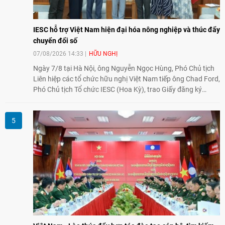
IESC hỗ trợ Việt Nam hiện đại hóa nông nghiệp và thúc đẩy
chuyển đổi số
07/08/2026 14:33
HỮU NGHỊ
Ngày 7/8 tại Hà Nội, ông Nguyễn Ngọc Hùng, Phó Chủ tịch
Liên hiệp các tổ chức hữu nghị Việt Nam tiếp ông Chad Ford,
Phó Chủ tịch Tổ chức IESC (Hoa Kỳ), trao Giấy đăng ký
thành lập Văn phòng Đại diện của IESC tại Việt Nam và trao
đổi về định hướng triển khai Dự án "Mở rộng Thương mại
Nông nghiệp và An toàn thực phẩm Hoa Kỳ - Việt Nam",
hướng tới thúc đẩy chuyển đổi số, hiện đại hóa nông nghiệp
và mở rộng hợp tác phát triển giữa hai nước.