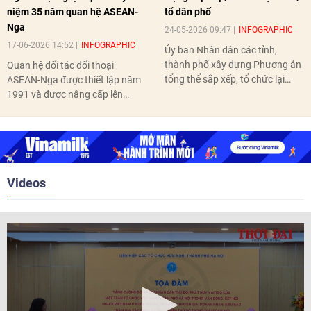
niệm 35 năm quan hệ ASEAN-
tổ dân phố
Nga
24-05-2026 09:47
INFOGRAPHIC
17-06-2026 14:52
INFOGRAPHIC
Ủy ban Nhân dân các tỉnh,
thành phố xây dựng Phương án
Quan hệ đối tác đối thoại
tổng thể sắp xếp, tổ chức lại
ASEAN-Nga được thiết lập năm
thôn, tổ dân phố hoàn thành
1991 và được nâng cấp lên
trước ngày 10/6/2026.
quan hệ Đối tác chiến lược năm
2018. Hai bên đã tổ chức 5 Hội
nghị Cấp cao vào các năm 2005,
2010, 2016, 2018, 2021.
Videos