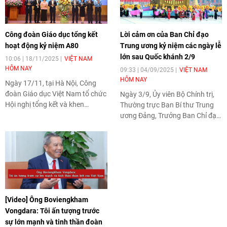
Công đoàn Giáo dục tổng kết
Lời cảm ơn của Ban Chỉ đạo
hoạt động kỷ niệm A80
Trung ương kỷ niệm các ngày lễ
lớn sau Quốc khánh 2/9
10:06 | 18/11/2025
VIỆT NAM
HÔM NAY
09:33 | 04/09/2025
VIỆT NAM
HÔM NAY
Ngày 17/11, tại Hà Nội, Công
đoàn Giáo dục Việt Nam tổ chức
Ngày 3/9, Ủy viên Bộ Chính trị,
Hội nghị tổng kết và khen
Thường trực Ban Bí thư Trung
thưởng các tập thể, cá nhân có
ương Đảng, Trưởng Ban Chỉ đạo
thành tích xuất sắc trong chuỗi
Trung ương kỷ niệm các ngày lễ
hoạt động Lễ kỷ niệm 80 năm
lớn và sự kiện lịch sử quan trọng
Cách mạng Tháng Tám và Quốc
của đất nước trong 3 năm 2023
khánh nước Cộng hòa Xã hội
- 2025 Trần Cẩm Tú đã ký Thư
Chủ nghĩa Việt Nam (A80).
cảm ơn tới đồng bào, chiến sĩ,
các lão thành cách mạng, các
ban, bộ, ngành, cơ quan, đoàn
[Video] Ông Boviengkham
thể...
Vongdara: Tôi ấn tượng trước
sự lớn mạnh và tinh thần đoàn