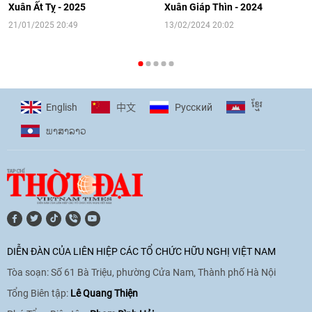
người Việt Nam ở nước ngoài
Xuân Ất Tỵ - 2025
Xuân Giáp Thìn - 2024
16:58
|
10/06/2026
21/01/2025 20:49
13/02/2024 20:02
[Video] Plan International đồng hành
cùng thanh thiếu nhi tiên phong ứng
ខ្មែរ
English
Pусский
中文
phó với biến đổi khí hậu
ພາ​ສາ​ລາວ
17:07
|
09/06/2026
[Video] Lào dành ưu tiên hàng đầu cho
quan hệ với Việt Nam
11:01
|
09/06/2026
DIỄN ĐÀN CỦA LIÊN HIỆP CÁC TỔ CHỨC HỮU NGHỊ VIỆT NAM
Tòa soạn: Số 61 Bà Triệu, phường Cửa Nam, Thành phố Hà Nội
[Video] Doanh nghiệp Hoa Kỳ hỗ trợ
Việt Nam xác định danh tính người mất
Tổng Biên tập:
Lê Quang Thiện
tích trong chiến tranh