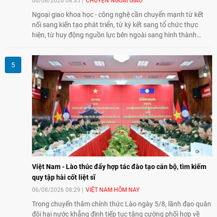
06/08/2026 08:35
CHUYỆN NGOẠI GIAO
Ngoại giao khoa học - công nghệ cần chuyển mạnh từ kết
nối sang kiến tạo phát triển, từ ký kết sang tổ chức thực
hiện, từ huy động nguồn lực bên ngoài sang hình thành
năng lực nội sinh, qua đó góp phần đưa khoa học, công
nghệ, đổi mới sáng tạo và chuyển đổi số trở thành động lực
phát triển đất nước.
Việt Nam - Lào thúc đẩy hợp tác đào tạo cán bộ, tìm kiếm
quy tập hài cốt liệt sĩ
06/08/2026 08:29
VIỆT NAM HÔM NAY
Trong chuyến thăm chính thức Lào ngày 5/8, lãnh đạo quân
đội hai nước khẳng định tiếp tục tăng cường phối hợp về