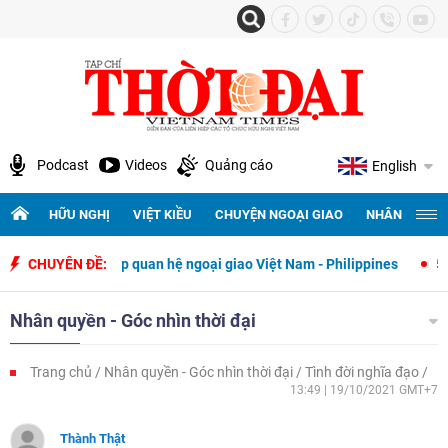
Podcast
Videos
Quảng cáo
English
HỮU NGHỊ
VIỆT KIỀU
CHUYỆN NGOẠI GIAO
NHÂN QUYỀN 
thiết lập quan hệ ngoại giao Việt Nam - Philippines
CHUYÊN ĐỀ:
500 ngày đêm
Nhân quyền - Góc nhìn thời đại
Trang chủ
Nhân quyền - Góc nhìn thời đại
Tình đời nghĩa đạo
13:49 | 19/10/2021 GMT+7
Thành Thật