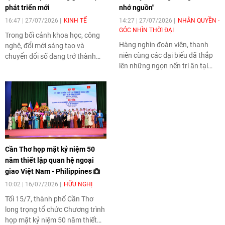
phát triển mới
nhớ nguồn"
16:47 | 27/07/2026
KINH TẾ
14:27 | 27/07/2026
NHÂN QUYỀN -
GÓC NHÌN THỜI ĐẠI
Trong bối cảnh khoa học, công
Hàng nghìn đoàn viên, thanh
nghệ, đổi mới sáng tạo và
niên cùng các đại biểu đã thắp
chuyển đổi số đang trở thành
lên những ngọn nến tri ân tại
động lực cốt lõi của tăng trưởng,
Nghĩa trang Liệt sĩ TP Cần Thơ,
TP Cần Thơ tiếp tục khẳng định
bày tỏ lòng biết ơn sâu sắc đối
quyết tâm nâng cao năng lực
với các Anh hùng liệt sĩ và
đổi mới sáng tạo, hướng tới mục
những người có công với cách
tiêu trở thành trung tâm động
mạng. Chương trình không chỉ
lực phát triển của vùng Đồng
là hoạt động tưởng niệm nhân
bằng sông Cửu Long (ĐBSCL)
kỷ niệm 79 năm Ngày Thương
và cực tăng trưởng mới của cả
Cần Thơ họp mặt kỷ niệm 50
binh - Liệt sĩ mà còn góp phần
nước.
năm thiết lập quan hệ ngoại
bồi đắp truyền thống yêu nước,
giao Việt Nam - Philippines
khơi dậy khát vọng cống hiến
của thế hệ trẻ.
10:02 | 16/07/2026
HỮU NGHỊ
Tối 15/7, thành phố Cần Thơ
long trọng tổ chức Chương trình
họp mặt kỷ niệm 50 năm thiết