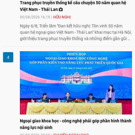
Trang phục truyền thống kể câu chuyện 50 năm quan hệ
Việt Nam - Thái Lan
06/08/2026 16:19
HỮU NGHỊ
Ngày 6/8, Triển lãm "Đan kết hữu nghị: Tôn vinh 50 năm
quan hệ ngoại giao Việt Nam - Thái Lan" khai mạc tại Hà Nội,
giới thiệu trang phục truyền thống và những điểm gần gũi về
văn hóa giữa hai nước. Sự kiện cũng nhấn mạnh vai trò của
giao lưu nhân dân trong chặng đường nửa thế kỷ quan hệ
song phương.
Ngoại giao khoa học - công nghệ phải góp phần hình thành
năng lực nội sinh