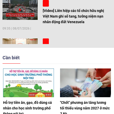
[Video] Liên hiệp các tổ chức hữu nghị
Việt Nam ghi sổ tang, tưởng niệm nạn
nhân động đất Venezuela
09:35
|
08/07/2026
[Video] Trẻ em Đông Á cùng kiến tạo
giải pháp cho những thách thức chung
Cần biết
17:44
|
27/06/2026
[Video] Âm nhạc flamenco gắn kết văn
hoá Việt Nam - Tây Ban Nha
11:10
|
17/06/2026
Hỗ trợ tiền ăn, gạo, đồ dùng cá
"Chốt" phương án tăng lương
nhân cho học sinh trường phổ
tối thiểu vùng năm 2027 ở mức
thông nội trú
7,8%