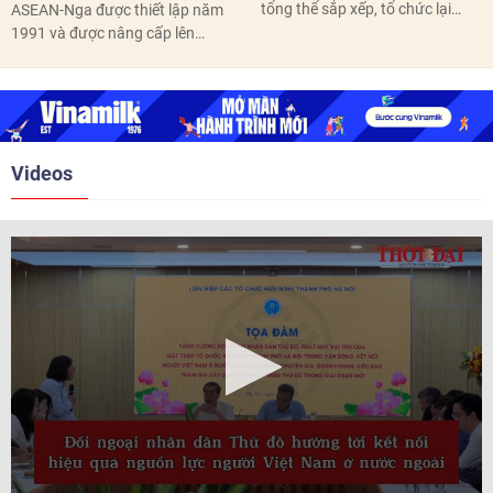
tổng thể sắp xếp, tổ chức lại
ASEAN-Nga được thiết lập năm
thôn, tổ dân phố hoàn thành
1991 và được nâng cấp lên
trước ngày 10/6/2026.
quan hệ Đối tác chiến lược năm
2018. Hai bên đã tổ chức 5 Hội
nghị Cấp cao vào các năm 2005,
2010, 2016, 2018, 2021.
Videos