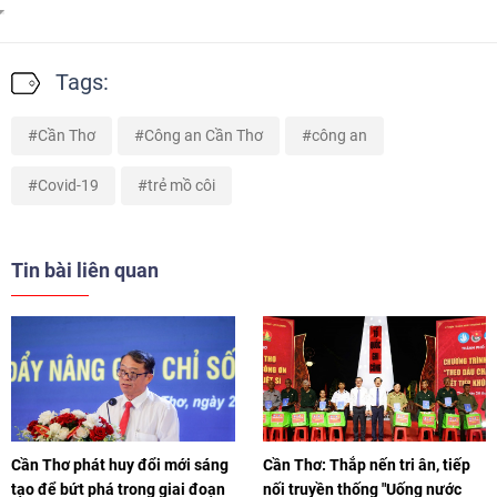
Tags:
Cần Thơ
Công an Cần Thơ
công an
Covid-19
trẻ mồ côi
Tin bài liên quan
Cần Thơ phát huy đổi mới sáng
Cần Thơ: Thắp nến tri ân, tiếp
tạo để bứt phá trong giai đoạn
nối truyền thống "Uống nước