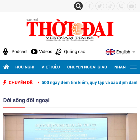
Podcast
Videos
Quảng cáo
English
HỮU NGHỊ
VIỆT KIỀU
CHUYỆN NGOẠI GIAO
NHÂN QUYỀN 
500 ngày đêm tìm kiếm, quy tập và xác định danh tính hài cốt liệt sĩ
CHUYÊN ĐỀ:
Đời sống đối ngoại