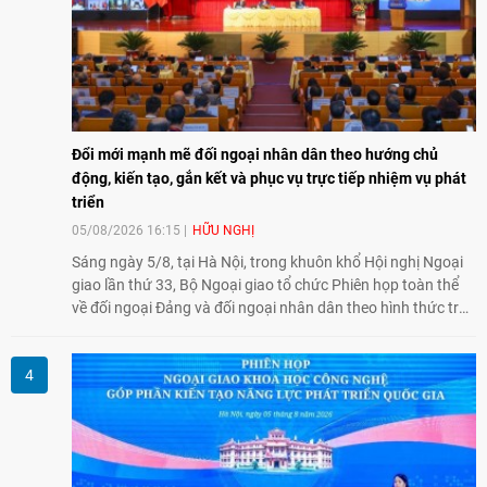
Đổi mới mạnh mẽ đối ngoại nhân dân theo hướng chủ
động, kiến tạo, gắn kết và phục vụ trực tiếp nhiệm vụ phát
triển
05/08/2026 16:15
HỮU NGHỊ
Sáng ngày 5/8, tại Hà Nội, trong khuôn khổ Hội nghị Ngoại
giao lần thứ 33, Bộ Ngoại giao tổ chức Phiên họp toàn thể
về đối ngoại Đảng và đối ngoại nhân dân theo hình thức trực
tiếp kết hợp trực tuyến với 34 tỉnh, thành phố trên cả nước
và các Cơ quan đại diện Việt Nam ở nước ngoài.