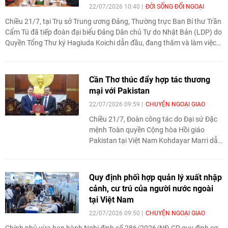
22/07/2026 10:40
ĐỜI SỐNG ĐỐI NGOẠI
Chiều 21/7, tại Trụ sở Trung ương Đảng, Thường trực Ban Bí thư Trần
Cẩm Tú đã tiếp đoàn đại biểu Đảng Dân chủ Tự do Nhật Bản (LDP) do
Quyền Tổng Thư ký Hagiuda Koichi dẫn đầu, đang thăm và làm việc
tại Việt Nam từ ngày 20-23/7/2026.
Cần Thơ thúc đẩy hợp tác thương
mại với Pakistan
22/07/2026 09:59
CHUYỆN NGOẠI GIAO
Chiều 21/7, Đoàn công tác do Đại sứ Đặc
mệnh Toàn quyền Cộng hòa Hồi giáo
Pakistan tại Việt Nam Kohdayar Marri dẫn
đầu đã đến thăm, làm việc với thành phố
Cần Thơ, trao đổi về triển vọng thúc đẩy
hợp tác thương mại giữa hai bên trong
Quy định phối hợp quản lý xuất nhập
thời gian tới.
cảnh, cư trú của người nước ngoài
tại Việt Nam
22/07/2026 09:50
CHUYỆN NGOẠI GIAO
Chính phủ vừa ban hành Nghị định số 286/2026/NĐ-CP quy định cơ