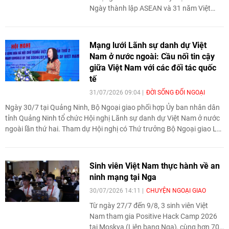
Ngày thành lập ASEAN và 31 năm Việt
Nam tham gia ASEAN.
Mạng lưới Lãnh sự danh dự Việt
Nam ở nước ngoài: Cầu nối tin cậy
giữa Việt Nam với các đối tác quốc
tế
31/07/2026 09:04
ĐỜI SỐNG ĐỐI NGOẠI
Ngày 30/7 tại Quảng Ninh, Bộ Ngoại giao phối hợp Ủy ban nhân dân
tỉnh Quảng Ninh tổ chức Hội nghị Lãnh sự danh dự Việt Nam ở nước
ngoài lần thứ hai. Tham dự Hội nghị có Thứ trưởng Bộ Ngoại giao Lê
Thị Thu Hằng, các Đại sứ Việt Nam ở nước ngoài, các Lãnh sự danh
dự Việt Nam trên toàn thế giới, cùng gần 100 đại biểu đại diện các bộ,
ban, ngành, địa phương, doanh nghiệp và hiệp hội.
Sinh viên Việt Nam thực hành về an
ninh mạng tại Nga
30/07/2026 14:11
CHUYỆN NGOẠI GIAO
Từ ngày 27/7 đến 9/8, 3 sinh viên Việt
Nam tham gia Positive Hack Camp 2026
tại Moskva (Liên bang Nga), cùng hơn 70