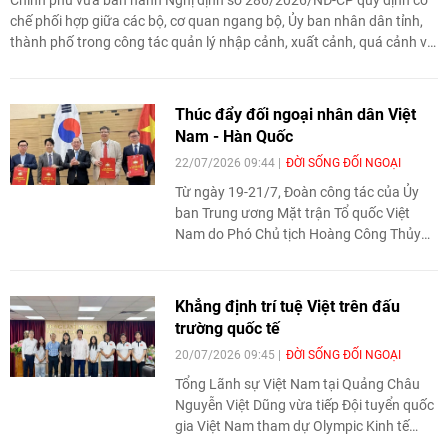
chế phối hợp giữa các bộ, cơ quan ngang bộ, Ủy ban nhân dân tỉnh,
thành phố trong công tác quản lý nhập cảnh, xuất cảnh, quá cảnh và
cư trú của người nước ngoài tại Việt Nam.
Thúc đẩy đối ngoại nhân dân Việt
Nam - Hàn Quốc
22/07/2026 09:44
ĐỜI SỐNG ĐỐI NGOẠI
Từ ngày 19-21/7, Đoàn công tác của Ủy
ban Trung ương Mặt trận Tổ quốc Việt
Nam do Phó Chủ tịch Hoàng Công Thủy
làm Trưởng đoàn đã thăm, làm việc tại
Hàn Quốc, góp phần thúc đẩy đối ngoại
nhân dân, tăng cường kết nối cộng đồng
Khẳng định trí tuệ Việt trên đấu
doanh nhân, chuyên gia, trí thức người
trường quốc tế
Việt Nam tại Hàn Quốc.
20/07/2026 09:45
ĐỜI SỐNG ĐỐI NGOẠI
Tổng Lãnh sự Việt Nam tại Quảng Châu
Nguyễn Việt Dũng vừa tiếp Đội tuyển quốc
gia Việt Nam tham dự Olympic Kinh tế
Quốc tế (IEO) 2026 tại Thâm Quyến, Trung