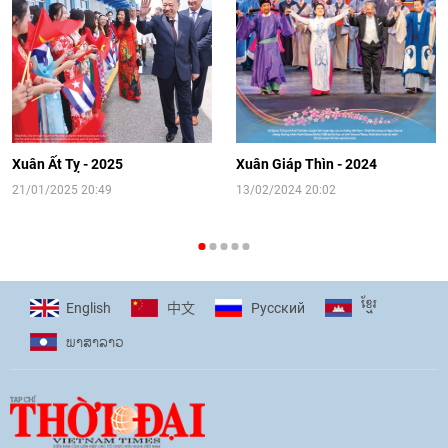
sinh Việt Nam tại trại hè Artek
14:41
|
12/06/2026
[Video] Đối ngoại nhân dân Thủ đô
hướng tới kết nối hiệu quả nguồn lực
người Việt Nam ở nước ngoài
Xuân Ất Tỵ - 2025
Xuân Giáp Thìn - 2024
16:58
|
10/06/2026
21/01/2025 20:49
13/02/2024 20:02
[Video] Plan International đồng hành
cùng thanh thiếu nhi tiên phong ứng
ខ្មែរ
English
Pусский
中文
phó với biến đổi khí hậu
ພາ​ສາ​ລາວ
17:07
|
09/06/2026
[Video] Lào dành ưu tiên hàng đầu cho
quan hệ với Việt Nam