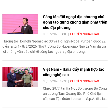
sinh viên đến từ 20 quốc gia học tập, thực
hành về an ninh mạng.
Công tác đối ngoại địa phương chủ
động tạo dựng không gian phát triển
cho địa phương
30/07/2026 14:09
CHUYỆN NGOẠI GIAO
Hướng tới Hội nghị Ngoại giao 33 và Hội nghị Ngoại vụ toàn quốc 22
diễn ra từ 1 - 8/8/2026, Thứ trưởng Bộ Ngoại giao Ngô Lê Văn đã trả
lời phỏng vấn báo chí về công tác ngoại vụ địa phương.
Việt Nam - Italia đẩy mạnh hợp tác
công nghệ cao
30/07/2026 09:38
CHUYỆN NGOẠI GIAO
Chiều 29/7, tại Hà Nội, Bộ trưởng Bộ Công
an Lương Tam Quang tiếp Phó Chủ tịch
cấp cao Tập đoàn Leonardo S.p.A. (Italia)
Daniele Tavano, trao đổi về hợp tác công
nghệ phục vụ bảo đảm an ninh, trật tự.