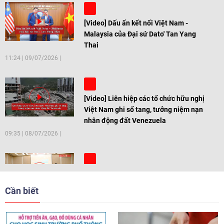
[Video] Dấu ấn kết nối Việt Nam -
Malaysia của Đại sứ Dato' Tan Yang
Thai
11:24
|
09/07/2026
[Video] Liên hiệp các tổ chức hữu nghị
Việt Nam ghi sổ tang, tưởng niệm nạn
nhân động đất Venezuela
09:35
|
08/07/2026
[Video] Trẻ em Đông Á cùng kiến tạo
giải pháp cho những thách thức chung
Cần biết
17:44
|
27/06/2026