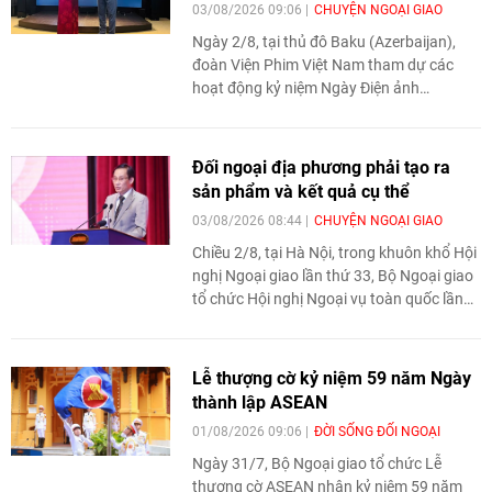
03/08/2026 09:06
CHUYỆN NGOẠI GIAO
Ngày 2/8, tại thủ đô Baku (Azerbaijan),
đoàn Viện Phim Việt Nam tham dự các
hoạt động kỷ niệm Ngày Điện ảnh
Azerbaijan, giới thiệu những tác phẩm kinh
điển của điện ảnh cách mạng Việt Nam và
trao đổi về triển vọng hợp tác giữa cơ
Đối ngoại địa phương phải tạo ra
quan điện ảnh hai nước.
sản phẩm và kết quả cụ thể
03/08/2026 08:44
CHUYỆN NGOẠI GIAO
Chiều 2/8, tại Hà Nội, trong khuôn khổ Hội
nghị Ngoại giao lần thứ 33, Bộ Ngoại giao
tổ chức Hội nghị Ngoại vụ toàn quốc lần
thứ 22 với chủ đề “Nâng tầm công tác đối
ngoại địa phương, huy động hiệu quả các
nguồn lực quốc tế phục vụ phát triển”.
Lễ thượng cờ kỷ niệm 59 năm Ngày
thành lập ASEAN
01/08/2026 09:06
ĐỜI SỐNG ĐỐI NGOẠI
Ngày 31/7, Bộ Ngoại giao tổ chức Lễ
thượng cờ ASEAN nhân kỷ niệm 59 năm