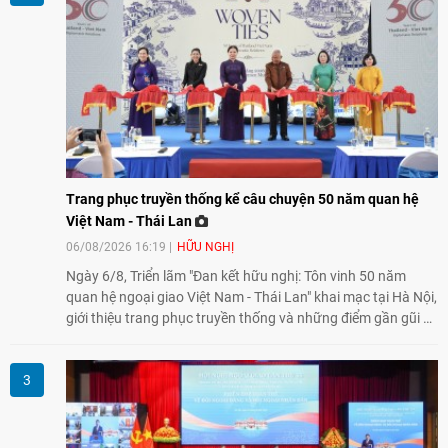
Trang phục truyền thống kể câu chuyện 50 năm quan hệ
Việt Nam - Thái Lan
06/08/2026 16:19
HỮU NGHỊ
Ngày 6/8, Triển lãm "Đan kết hữu nghị: Tôn vinh 50 năm
quan hệ ngoại giao Việt Nam - Thái Lan" khai mạc tại Hà Nội,
giới thiệu trang phục truyền thống và những điểm gần gũi về
văn hóa giữa hai nước. Sự kiện cũng nhấn mạnh vai trò của
giao lưu nhân dân trong chặng đường nửa thế kỷ quan hệ
song phương.