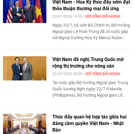
Việt Nam - Hoa Kỳ thúc đẩy sớm đạt
thỏa thuận thương mại đối ứng
23/07/2026 14:59
ĐỜI SỐNG ĐỐI NGOẠI
Ngày 23/7, Uỷ viên Bộ Chính trị, Bộ trưởng
Ngoại giao Lê Hoài Trung đã có cuộc gặp
với Ngoại trưởng Hoa Kỳ Marco Rubio
nhân dịp Hội nghị Bộ trưởng Ngoại giao
ASEAN lần thứ 59 (AMM-59) tại Manila,
Philippines. Hai bên trao đổi các biện pháp
Việt Nam đề nghị Trung Quốc mở
thúc đẩy quan hệ song phương, trong đó
rộng thị trường cho nông sản
nhấn mạnh mục tiêu sớm đạt thỏa thuận
23/07/2026 08:59
ĐỜI SỐNG ĐỐI NGOẠI
thương mại đối ứng, công bằng và cân
bằng.
Tại cuộc gặp Bộ trưởng Ngoại giao Trung
Quốc Vương Nghị ngày 22/7 ở Manila
(Philippines), Bộ trưởng Ngoại giao Lê
Hoài Trung đề nghị Trung Quốc tiếp tục mở
rộng thị trường cho hàng hóa, nhất là
nông sản Việt Nam; đồng thời tạo điều
Thúc đẩy quan hệ hợp tác giữa hai
kiện để Việt Nam là nước chủ đề của hoạt
đảng cầm quyền Việt Nam - Nhật
động "Chia sẻ thị trường lớn: Xuất khẩu
Bản
sang Trung Quốc".