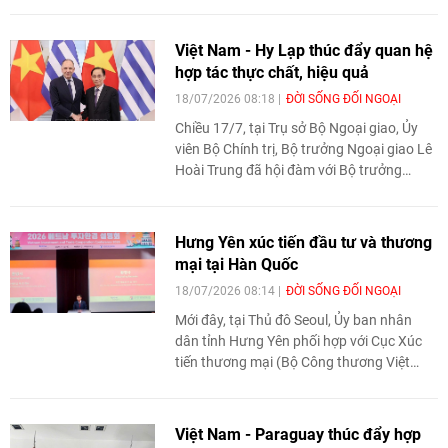
Quốc từ ngày 12- 20/7/2026 để động viên
truyền thống hiếu học và khát vọng vươn
Việt Nam - Hy Lạp thúc đẩy quan hệ
mình của thế hệ trẻ.
hợp tác thực chất, hiệu quả
18/07/2026 08:18
ĐỜI SỐNG ĐỐI NGOẠI
Chiều 17/7, tại Trụ sở Bộ Ngoại giao, Ủy
viên Bộ Chính trị, Bộ trưởng Ngoại giao Lê
Hoài Trung đã hội đàm với Bộ trưởng
Ngoại giao Cộng hòa Hy Lạp George
Gerapetritis đang thăm chính thức Việt
Nam. Hai bên trao đổi các biện pháp nhằm
Hưng Yên xúc tiến đầu tư và thương
đưa quan hệ hữu nghị và hợp tác Việt
mại tại Hàn Quốc
Nam - Hy Lạp ngày càng phát triển thực
18/07/2026 08:14
ĐỜI SỐNG ĐỐI NGOẠI
chất, hiệu quả.
Mới đây, tại Thủ đô Seoul, Ủy ban nhân
dân tỉnh Hưng Yên phối hợp với Cục Xúc
tiến thương mại (Bộ Công thương Việt
Nam), Đại sứ quán Việt Nam tại Hàn Quốc,
Cơ quan Xúc tiến Thương mại và Đầu tư
Hàn Quốc (KOTRA) tổ chức Hội nghị xúc
Việt Nam - Paraguay thúc đẩy hợp
tiến đầu tư và thương mại tỉnh Hưng Yên.