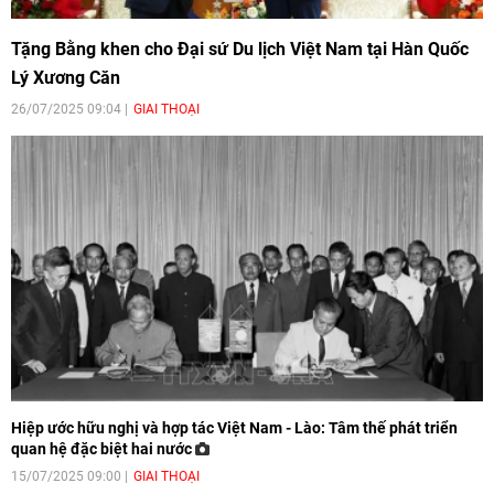
Tặng Bằng khen cho Đại sứ Du lịch Việt Nam tại Hàn Quốc
Lý Xương Căn
26/07/2025 09:04
GIAI THOẠI
Hiệp ước hữu nghị và hợp tác Việt Nam - Lào: Tâm thế phát triển
quan hệ đặc biệt hai nước
15/07/2025 09:00
GIAI THOẠI