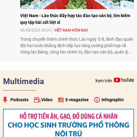
Việt Nam - Lào thúc đẩy hợp tác đào tạo cán bộ, tìm kiếm
quy tập hài cốt liệt sĩ
06/08/2026 08:29
VIỆT NAM HÔM NAY
Trong chuyến thăm chính thức Lào ngày 5/8, lãnh đạo quân
đội hai nước khẳng định tiếp tục tăng cường phối hợp về
công tác Đảng, công tác chính trị, đào tạo cán bộ, quản lý
biên giới và tìm kiếm, quy tập hài cốt liệt sĩ, góp phần làm
sâu sắc hơn quan hệ hữu nghị đặc biệt Việt Nam - Lào.
Multimedia
Xem trên
Podcasts
Video
E-magazine
Infographic