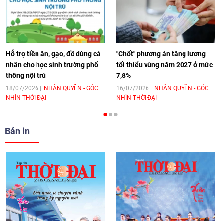
[Video] Âm nhạc flamenco gắn kết văn
hoá Việt Nam - Tây Ban Nha
11:10
|
17/06/2026
Hỗ trợ tiền ăn, gạo, đồ dùng cá
"Chốt" phương án tăng lương
nhân cho học sinh trường phổ
tối thiểu vùng năm 2027 ở mức
thông nội trú
7,8%
[Video] Trao tặng Kỷ niệm chương "Vì
hòa bình, hữu nghị giữa các dân tộc"
18/07/2026
NHÂN QUYỀN - GÓC
16/07/2026
NHÂN QUYỀN - GÓC
NHÌN THỜI ĐẠI
NHÌN THỜI ĐẠI
cho Đại sứ Hungary tại Việt Nam
17:25
|
13/06/2026
Bản in
[Video] Nhân dân Việt Nam luôn trân
trọng tình cảm của nước Nga
08:02
|
13/06/2026
Video: Cơ hội giao lưu quốc tế cho học