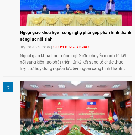
Ngoại giao khoa học - công nghệ phải góp phần hình thành
năng lực nội sinh
06/08/2026 08:35
CHUYỆN NGOẠI GIAO
Ngoại giao khoa học - công nghệ cần chuyển mạnh từ kết
nối sang kiến tạo phát triển, từ ký kết sang tổ chức thực
hiện, từ huy động nguồn lực bên ngoài sang hình thành
năng lực nội sinh, qua đó góp phần đưa khoa học, công
nghệ, đổi mới sáng tạo và chuyển đổi số trở thành động lực
phát triển đất nước.