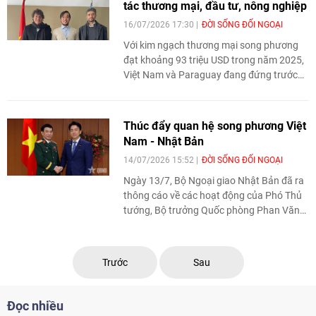
tác thương mại, đầu tư, nông nghiệp
16/07/2026 17:30
ĐỜI SỐNG ĐỐI NGOẠI
Với kim ngạch thương mại song phương
đạt khoảng 93 triệu USD trong năm 2025,
Việt Nam và Paraguay đang đứng trước
nhiều cơ hội mở rộng hợp tác trong các
lĩnh vực thương mại, đầu tư và nông
nghiệp. Sự bổ trợ giữa hai nền kinh tế cùng
Thúc đẩy quan hệ song phương Việt
những nỗ lực thúc đẩy kết nối doanh
Nam - Nhật Bản
nghiệp được kỳ vọng sẽ tạo động lực đưa
14/07/2026 15:52
ĐỜI SỐNG ĐỐI NGOẠI
quan hệ kinh tế song phương phát triển
mạnh mẽ hơn trong thời gian tới.
Ngày 13/7, Bộ Ngoại giao Nhật Bản đã ra
thông cáo về các hoạt động của Phó Thủ
tướng, Bộ trưởng Quốc phòng Phan Văn
Giang trong chuyến thăm Nhật Bản.
Trước
Sau
Đọc nhiều