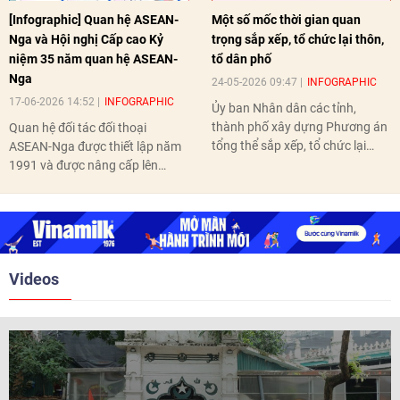
[Infographic] Quan hệ ASEAN-
Một số mốc thời gian quan
Nga và Hội nghị Cấp cao Kỷ
trọng sắp xếp, tổ chức lại thôn,
niệm 35 năm quan hệ ASEAN-
tổ dân phố
Nga
24-05-2026 09:47
INFOGRAPHIC
17-06-2026 14:52
INFOGRAPHIC
Ủy ban Nhân dân các tỉnh,
thành phố xây dựng Phương án
Quan hệ đối tác đối thoại
tổng thể sắp xếp, tổ chức lại
ASEAN-Nga được thiết lập năm
thôn, tổ dân phố hoàn thành
1991 và được nâng cấp lên
trước ngày 10/6/2026.
quan hệ Đối tác chiến lược năm
2018. Hai bên đã tổ chức 5 Hội
nghị Cấp cao vào các năm 2005,
2010, 2016, 2018, 2021.
Videos