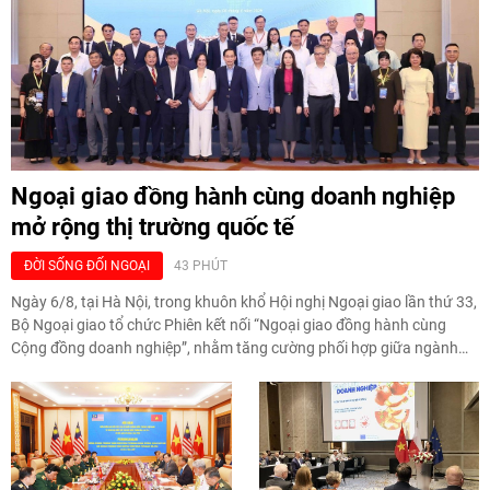
Ngoại giao đồng hành cùng doanh nghiệp
mở rộng thị trường quốc tế
ĐỜI SỐNG ĐỐI NGOẠI
43 PHÚT
Ngày 6/8, tại Hà Nội, trong khuôn khổ Hội nghị Ngoại giao lần thứ 33,
Bộ Ngoại giao tổ chức Phiên kết nối “Ngoại giao đồng hành cùng
Cộng đồng doanh nghiệp”, nhằm tăng cường phối hợp giữa ngành
ngoại giao và doanh nghiệp, hỗ trợ mở rộng thị trường, kết nối đối tác
và huy động nguồn lực phục vụ phát triển đất nước.