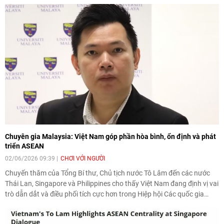
Chuyên gia Malaysia: Việt Nam góp phần hòa bình, ổn định và phát
triển ASEAN
02/06/2026 09:39
CHƠI VỚI NGƯỜI
Chuyến thăm của Tổng Bí thư, Chủ tịch nước Tô Lâm đến các nước
Thái Lan, Singapore và Philippines cho thấy Việt Nam đang định vị vai
trò dẫn dắt và điều phối tích cực hơn trong Hiệp hội Các quốc gia
Đông Nam Á (ASEAN). Đây là đánh giá được chuyên gia phân tích an
ninh chiến lược Collins Chong Yew Keat thuộc Đại học Malaya đưa ra