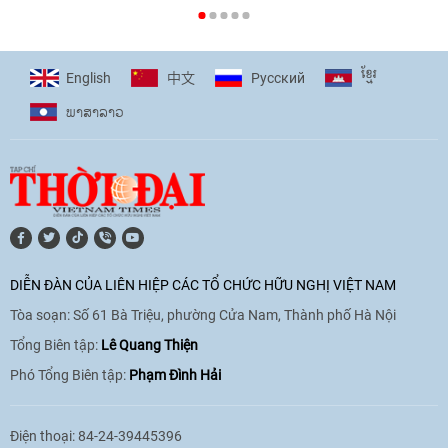
[Video] Plan International đồng hành
cùng thanh thiếu nhi tiên phong ứng
ខ្មែរ
English
Pусский
中文
phó với biến đổi khí hậu
ພາ​ສາ​ລາວ
17:07
|
09/06/2026
[Video] Lào dành ưu tiên hàng đầu cho
quan hệ với Việt Nam
11:01
|
09/06/2026
DIỄN ĐÀN CỦA LIÊN HIỆP CÁC TỔ CHỨC HỮU NGHỊ VIỆT NAM
Tòa soạn: Số 61 Bà Triệu, phường Cửa Nam, Thành phố Hà Nội
[Video] Doanh nghiệp Hoa Kỳ hỗ trợ
Việt Nam xác định danh tính người mất
Tổng Biên tập:
Lê Quang Thiện
tích trong chiến tranh
Phó Tổng Biên tập:
Phạm Đình Hải
20:38
|
02/06/2026
Điện thoại: 84-24-39445396