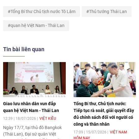
Tổng Bí thư Chủ tịch nước Tô Lâm
Thủ tướng Thái Lan
quan hệ Việt Nam - Thái Lan
Tin bài liên quan
Giao lưu nhân dân vun đắp
Tổng Bí thư, Chủ tịch nước:
quan hệ Việt Nam - Thái Lan
Tiếp tục rà soát, giải quyết đầy
đủ chính sách đối với người có
12:39 | 18/07/2026
VIỆT KIỀU
công và thân nhân
Ngày 17/7, tại thủ đô Bangkok
17:09 | 15/07/2026
VIỆT NAM
(Thái Lan), Đại sứ quán Việt
HÔM NAY