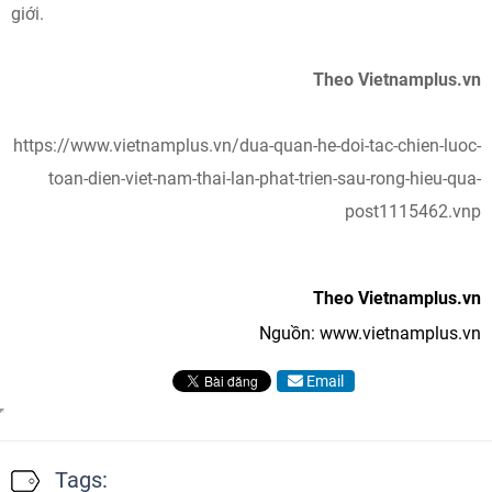
giới.
Theo Vietnamplus.vn
https://www.vietnamplus.vn/dua-quan-he-doi-tac-chien-luoc-
toan-dien-viet-nam-thai-lan-phat-trien-sau-rong-hieu-qua-
post1115462.vnp
Theo Vietnamplus.vn
Nguồn: www.vietnamplus.vn
Email
Tags: