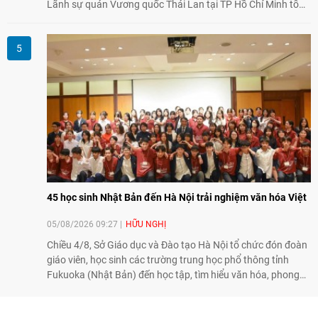
Lãnh sự quán Vương quốc Thái Lan tại TP Hồ Chí Minh tổ
chức họp mặt kỷ niệm 50 năm thiết lập quan hệ ngoại giao
Việt Nam - Thái Lan (1976-2026). Tại đây, nhấn mạnh vai trò
của giao lưu nhân dân, Tổng Lãnh sự Thái Lan cho biết các
hoạt động trao đổi về văn hóa, giáo dục, du lịch, ẩm thực,
nghệ thuật và giao lưu thanh niên đã góp phần đưa quan hệ
Thái Lan - Việt Nam ngày càng gắn bó, gần gũi.
45 học sinh Nhật Bản đến Hà Nội trải nghiệm văn hóa Việt
05/08/2026 09:27
HỮU NGHỊ
Chiều 4/8, Sở Giáo dục và Đào tạo Hà Nội tổ chức đón đoàn
giáo viên, học sinh các trường trung học phổ thông tỉnh
Fukuoka (Nhật Bản) đến học tập, tìm hiểu văn hóa, phong
tục tập quán Việt Nam.