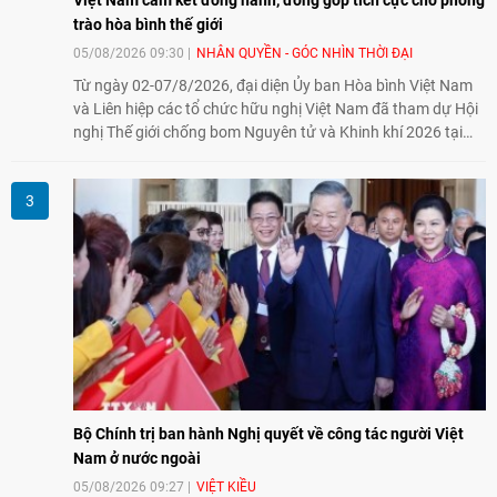
Việt Nam cam kết đồng hành, đóng góp tích cực cho phong
trào hòa bình thế giới
05/08/2026 09:30
NHÂN QUYỀN - GÓC NHÌN THỜI ĐẠI
Từ ngày 02-07/8/2026, đại diện Ủy ban Hòa bình Việt Nam
và Liên hiệp các tổ chức hữu nghị Việt Nam đã tham dự Hội
nghị Thế giới chống bom Nguyên tử và Khinh khí 2026 tại
thành phố Hiroshima, Nhật Bản, tiếp tục khẳng định cam kết
đồng hành cùng với phong trào hoà bình của nhân dân
Nhật Bản và thế giới ủng hộ giải trừ vũ khí hạt nhân của Việt
Nam.
Bộ Chính trị ban hành Nghị quyết về công tác người Việt
Nam ở nước ngoài
05/08/2026 09:27
VIỆT KIỀU