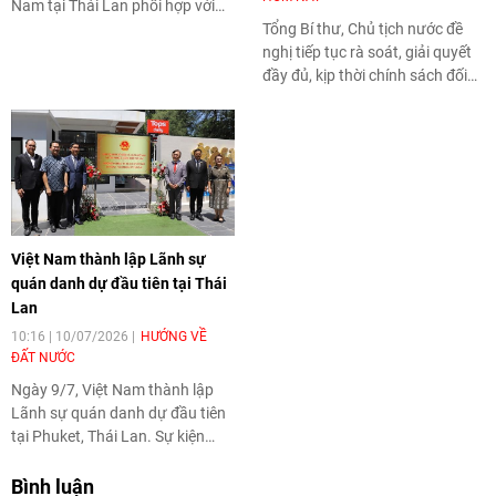
Nam tại Thái Lan phối hợp với
Khoa Ngữ văn, Đại học
Tổng Bí thư, Chủ tịch nước đề
Chulalongkorn tổ chức hội thảo
nghị tiếp tục rà soát, giải quyết
học thuật “Hướng tới kỷ niệm 50
đầy đủ, kịp thời chính sách đối
năm thiết lập quan hệ ngoại
với người có công và thân nhân;
giao Việt Nam - Thái Lan: Kết nối
không để người có công phải
nhân dân và giao lưu văn hóa”.
chờ đợi, đi lại nhiều lần.
Hội thảo nhấn mạnh vai trò của
giao lưu nhân dân, văn hóa và
hợp tác giáo dục trong việc vun
đắp quan hệ hữu nghị giữa hai
Việt Nam thành lập Lãnh sự
nước.
quán danh dự đầu tiên tại Thái
Lan
10:16 | 10/07/2026
HƯỚNG VỀ
ĐẤT NƯỚC
Ngày 9/7, Việt Nam thành lập
Lãnh sự quán danh dự đầu tiên
tại Phuket, Thái Lan. Sự kiện
góp phần mở rộng sự hiện diện
của Việt Nam tại Thái Lan, tăng
Bình luận