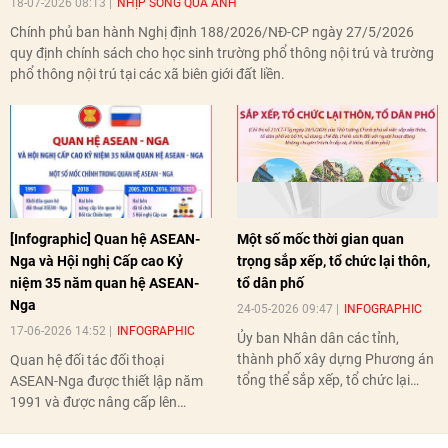
18-07-2026 08:13
NHỊP SỐNG QUA ẢNH
Chính phủ ban hành Nghị định 188/2026/NĐ-CP ngày 27/5/2026
quy định chính sách cho học sinh trường phổ thông nội trú và trường
phổ thông nội trú tại các xã biên giới đất liền.
[Infographic] Quan hệ ASEAN-
Một số mốc thời gian quan
Nga và Hội nghị Cấp cao Kỷ
trọng sắp xếp, tổ chức lại thôn,
niệm 35 năm quan hệ ASEAN-
tổ dân phố
Nga
24-05-2026 09:47
INFOGRAPHIC
17-06-2026 14:52
INFOGRAPHIC
Ủy ban Nhân dân các tỉnh,
thành phố xây dựng Phương án
Quan hệ đối tác đối thoại
tổng thể sắp xếp, tổ chức lại
ASEAN-Nga được thiết lập năm
thôn, tổ dân phố hoàn thành
1991 và được nâng cấp lên
trước ngày 10/6/2026.
quan hệ Đối tác chiến lược năm
2018. Hai bên đã tổ chức 5 Hội