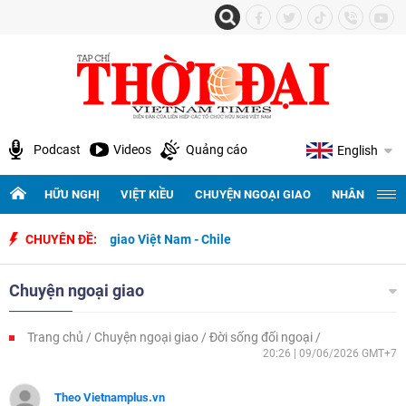
Podcast
Videos
Quảng cáo
English
HỮU NGHỊ
VIỆT KIỀU
CHUYỆN NGOẠI GIAO
NHÂN QUYỀN 
 ngoại giao Việt Nam - Chile
CHUYÊN ĐỀ:
Chuyện ngoại giao
Trang chủ
Chuyện ngoại giao
Đời sống đối ngoại
20:26 | 09/06/2026 GMT+7
Theo Vietnamplus.vn