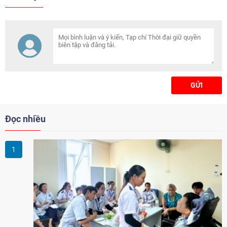
cường hỗ trợ công dân và thúc
đẩy hợp tác với khu vực kinh tế
năng động bên bờ biển
Andaman.
GỬI
Đọc nhiều