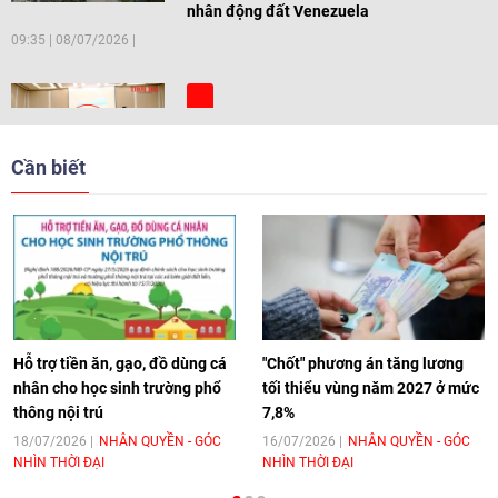
nhân động đất Venezuela
09:35
|
08/07/2026
[Video] Trẻ em Đông Á cùng kiến tạo
giải pháp cho những thách thức chung
Cần biết
17:44
|
27/06/2026
[Video] Âm nhạc flamenco gắn kết văn
hoá Việt Nam - Tây Ban Nha
11:10
|
17/06/2026
Hỗ trợ tiền ăn, gạo, đồ dùng cá
"Chốt" phương án tăng lương
nhân cho học sinh trường phổ
tối thiểu vùng năm 2027 ở mức
thông nội trú
7,8%
[Video] Trao tặng Kỷ niệm chương "Vì
hòa bình, hữu nghị giữa các dân tộc"
18/07/2026
NHÂN QUYỀN - GÓC
16/07/2026
NHÂN QUYỀN - GÓC
NHÌN THỜI ĐẠI
NHÌN THỜI ĐẠI
cho Đại sứ Hungary tại Việt Nam
17:25
|
13/06/2026