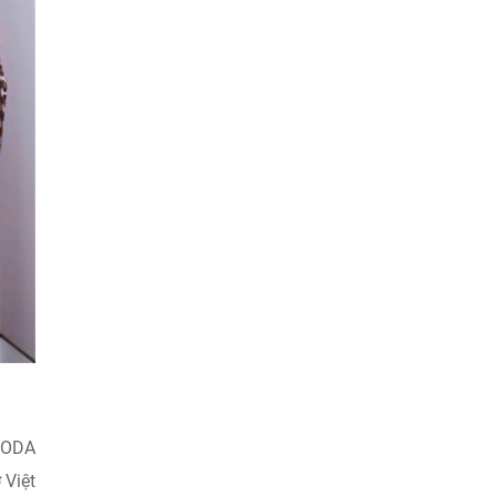
n ODA
 Việt