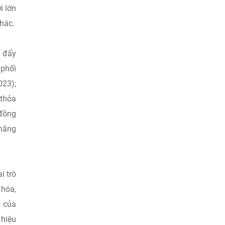
i lớn
khác.
c đẩy
 phối
023);
 thỏa
 đồng
 năng
i trò
 hóa,
g của
 hiệu