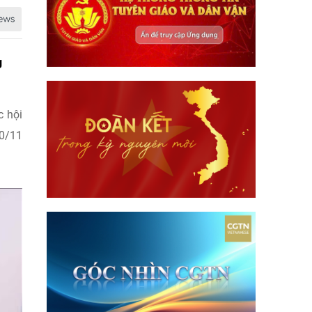
g
c hội
30/11