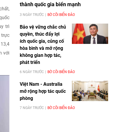
thành quốc gia biển mạnh
chất,
3 NGÀY TRƯỚC
BỜ CÕI BIỂN ĐẢO
-quốc
y trì
Bảo vệ vững chắc chủ
quyền, thúc đẩy lợi
 trực
ích quốc gia, củng cố
 13,4
hòa bình và mở rộng
m với
không gian hợp tác,
phát triển
6 NGÀY TRƯỚC
BỜ CÕI BIỂN ĐẢO
Việt Nam - Australia
mở rộng hợp tác quốc
phòng
7 NGÀY TRƯỚC
BỜ CÕI BIỂN ĐẢO