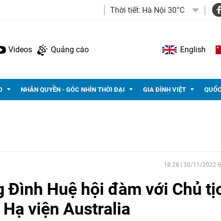
Thời tiết:
Hà Nội 30°C
Videos
Quảng cáo
English
O
NHÂN QUYỀN - GÓC NHÌN THỜI ĐẠI
GIA ĐÌNH VIỆT
QUỐC
18:28 | 30/11/2022
 Đình Huệ hội đàm với Chủ tị
 Hạ viện Australia