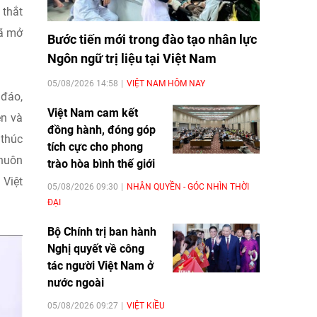
 thắt
đã mở
Bước tiến mới trong đào tạo nhân lực
Ngôn ngữ trị liệu tại Việt Nam
05/08/2026 14:58
VIỆT NAM HÔM NAY
 đáo,
Việt Nam cam kết
ện và
đồng hành, đóng góp
 thúc
tích cực cho phong
khuôn
trào hòa bình thế giới
 Việt
05/08/2026 09:30
NHÂN QUYỀN - GÓC NHÌN THỜI
ĐẠI
Bộ Chính trị ban hành
Nghị quyết về công
tác người Việt Nam ở
nước ngoài
05/08/2026 09:27
VIỆT KIỀU