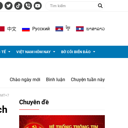
ខ្មែរ
ພາ​ສາ​ລາວ
Pусский
中文
 TẾ
VIỆT NAM HÔM NAY
BỜ CÕI BIỂN ĐẢO
Chào ngày mới
Bình luận
Chuyện tuần này
 GMT+7
Chuyên đề
ch