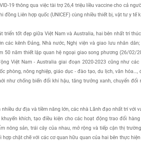
-19 thông qua việc tài trợ 26,4 triệu liều vaccine cho cả ngườ
 đồng Liên hợp quốc (UNICEF) cùng nhiều thiết bị, vật tư y tế 
riển tốt đẹp giữa Việt Nam và Australia, hai bên nhất trí thú
ên các kênh Đảng, Nhà nước, Nghị viện và giao lưu nhân dân;
ệm 50 năm thiết lập quan hệ ngoại giao song phương (26/02/2
ộng Việt Nam - Australia giai đoạn 2020-2023 cũng như các
ốc phòng, nông nghiệp, giáo dục - đào tạo, du lịch, văn hóa…,
mới như chống biến đổi khí hậu, tăng trưởng xanh, chuyển đổi
 nhiều dư địa và tiềm năng lớn, các nhà Lãnh đạo nhất trí với va
 khuyến khích, tạo điều kiện cho các hoạt động trao đổi hàng
ẩm nông sản, trái cây của nhau, mở rộng và tiếp cận thị trườn
i hợp chặt chẽ với các cơ quan hữu quan của hai bên thực hiện