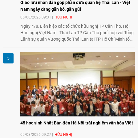
02/8/2026).
Giao lưu nhân dân góp phần đưa quan hệ Thái Lan - Việt
Nam ngày càng gắn bó, gần gũi
05/08/2026 09:31
HỮU NGHỊ
Ngày 4/8, Liên hiệp các tổ chức hữu nghị TP Cần Thơ, Hội
Hữu nghị Việt Nam - Thái Lan TP Cần Thơ phối hợp với Tổng
Lãnh sự quán Vương quốc Thái Lan tại TP Hồ Chí Minh tổ
chức họp mặt kỷ niệm 50 năm thiết lập quan hệ ngoại giao
Việt Nam - Thái Lan (1976-2026). Tại đây, nhấn mạnh vai trò