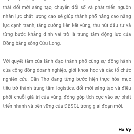
Các ý kiến tại hai hội thảo đều thống nhất rằng trong bối
cảnh cạnh tranh ngày càng gay gắt và yêu cầu phát triển
bền vững, logistics và đổi mới sáng tạo không còn là những
lĩnh vực phát triển riêng lẻ mà cần được kết nối chặt chẽ để
tạo thành hệ sinh thái phát triển mới cho Cần Thơ và toàn
vùng ĐBSCL.
Việc xây dựng trung tâm logistics hiện đại gắn với hệ sinh
thái đổi mới sáng tạo, chuyển đổi số và phát triển nguồn
nhân lực chất lượng cao sẽ giúp thành phố nâng cao năng
lực cạnh tranh, tăng cường liên kết vùng, thu hút đầu tư và
từng bước khẳng định vai trò là trung tâm động lực của
Đồng bằng sông Cửu Long.