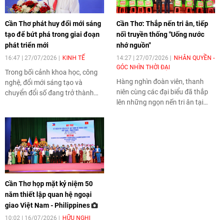
Cần Thơ
Phát triển dịch vụ logistics
đổi mới sáng tạo
Tin bài liên quan
Cần Thơ phát huy đổi mới sáng
Cần Thơ: Thắp nến tri ân, tiếp
tạo để bứt phá trong giai đoạn
nối truyền thống "Uống nước
phát triển mới
nhớ nguồn"
16:47 | 27/07/2026
KINH TẾ
14:27 | 27/07/2026
NHÂN QUYỀN -
GÓC NHÌN THỜI ĐẠI
Trong bối cảnh khoa học, công
Hàng nghìn đoàn viên, thanh
nghệ, đổi mới sáng tạo và