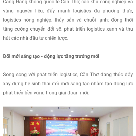
nghiệp, vùng nguyên liệu nông - thủy sản, không gian kinh tế
biển và định hướng phát triển cảng biển nước sâu Trần Đề.
Đây là nền tảng quan trọng để thành phố từng bước trở
thành trung tâm logistics, trung tâm điều phối chuỗi cung
ứng và cửa ngõ xuất nhập khẩu của toàn vùng.
Trong thời gian tới, thành phố sẽ tập trung phát triển hệ
thống trung tâm logistics gắn với cảng Cái Cui, Thốt Nốt,
Cảng Hàng không quốc tế Cần Thơ, các khu công nghiệp và
vùng nguyên liệu; đẩy mạnh logistics đa phương thức,
logistics nông nghiệp, thủy sản và chuỗi lạnh; đồng thời
tăng cường chuyển đổi số, phát triển logistics xanh và thu
hút các nhà đầu tư chiến lược.
Đổi mới sáng tạo - động lực tăng trưởng mới