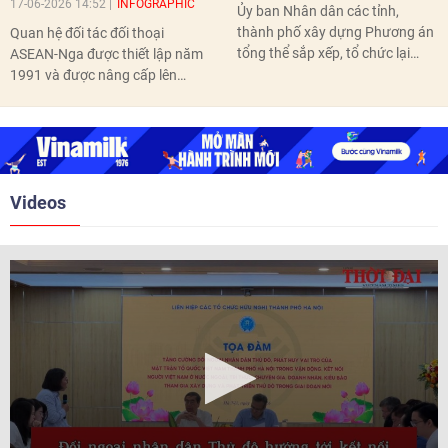
phổ thông nội trú tại các xã biên giới đất liền.
[Infographic] Quan hệ ASEAN-
Một số mốc thời gian quan
Nga và Hội nghị Cấp cao Kỷ
trọng sắp xếp, tổ chức lại thôn,
niệm 35 năm quan hệ ASEAN-
tổ dân phố
Nga
24-05-2026 09:47
INFOGRAPHIC
17-06-2026 14:52
INFOGRAPHIC
Ủy ban Nhân dân các tỉnh,
thành phố xây dựng Phương án
Quan hệ đối tác đối thoại
tổng thể sắp xếp, tổ chức lại
ASEAN-Nga được thiết lập năm
thôn, tổ dân phố hoàn thành
1991 và được nâng cấp lên
trước ngày 10/6/2026.
quan hệ Đối tác chiến lược năm
2018. Hai bên đã tổ chức 5 Hội
nghị Cấp cao vào các năm 2005,
2010, 2016, 2018, 2021.