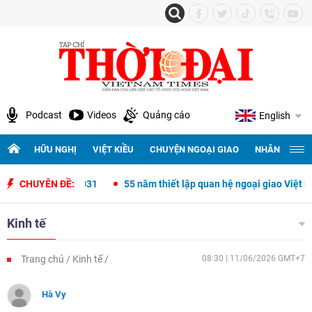
Podcast
Videos
Quảng cáo
English
HỮU NGHỊ
VIỆT KIỀU
CHUYỆN NGOẠI GIAO
NHÂN QUYỀN 
26-2031
CHUYÊN ĐỀ:
55 năm thiết lập quan hệ ngoại giao Việt Nam - Chile
Kinh tế
Trang chủ
Kinh tế
08:30 | 11/06/2026 GMT+7
Hà Vy