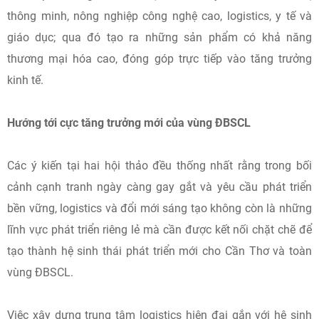
thuộc Đề án phát triển hệ sinh thái đổi mới sáng tạo. Đồng
thời, ngành khoa học và công nghệ đang xúc tiến thành lập
quỹ đầu tư mạo hiểm nhằm thu hút nguồn lực xã hội hóa,
hỗ trợ các dự án khởi nghiệp đổi mới sáng tạo và doanh
nghiệp công nghệ.
Một trong những định hướng đáng chú ý là chuyển từ tư duy
nghiên cứu đơn lẻ sang giải quyết các “bài toán lớn” của
thành phố trong các lĩnh vực như chuyển đổi số, đô thị
thông minh, nông nghiệp công nghệ cao, logistics, y tế và
giáo dục; qua đó tạo ra những sản phẩm có khả năng
thương mại hóa cao, đóng góp trực tiếp vào tăng trưởng
kinh tế.
Hướng tới cực tăng trưởng mới của vùng ĐBSCL