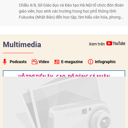
của giao lưu nhân dân, Tổng Lãnh sự Thái Lan cho biết các
hoạt động trao đổi về văn hóa, giáo dục, du lịch, ẩm thực,
nghệ thuật và giao lưu thanh niên đã góp phần đưa quan hệ
Thái Lan - Việt Nam ngày càng gắn bó, gần gũi.
45 học sinh Nhật Bản đến Hà Nội trải nghiệm văn hóa Việt
05/08/2026 09:27
HỮU NGHỊ
Chiều 4/8, Sở Giáo dục và Đào tạo Hà Nội tổ chức đón đoàn
giáo viên, học sinh các trường trung học phổ thông tỉnh
Fukuoka (Nhật Bản) đến học tập, tìm hiểu văn hóa, phong
tục tập quán Việt Nam.
Multimedia
Xem trên