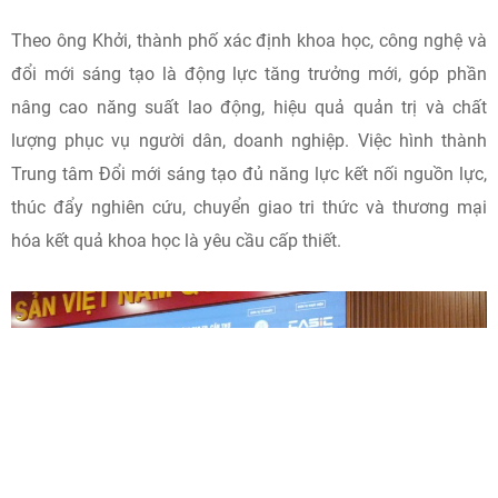
tạo. (Ảnh: HV)
Phát biểu tại hội thảo về mô hình Trung tâm Đổi mới sáng
tạo thành phố, ông Nguyễn Văn Khởi, Phó Chủ tịch UBND TP
Cần Thơ cho biết, đổi mới sáng tạo đang giữ vai trò đặc biệt
quan trọng trong chiến lược phát triển nhanh và bền vững
của địa phương, nhất là trong bối cảnh triển khai Nghị quyết
số 57-NQ/TW của Bộ Chính trị về đột phá phát triển khoa
học, công nghệ, đổi mới sáng tạo và chuyển đổi số quốc gia.
Theo ông Khởi, thành phố xác định khoa học, công nghệ và
đổi mới sáng tạo là động lực tăng trưởng mới, góp phần
nâng cao năng suất lao động, hiệu quả quản trị và chất
lượng phục vụ người dân, doanh nghiệp. Việc hình thành
Trung tâm Đổi mới sáng tạo đủ năng lực kết nối nguồn lực,