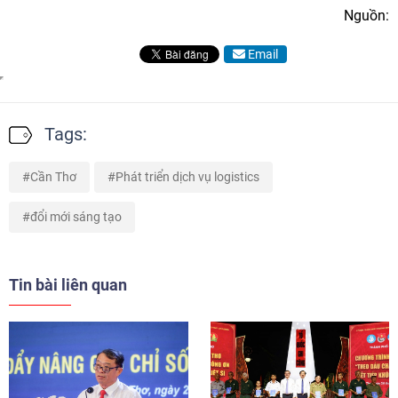
Với quyết tâm của lãnh đạo thành phố cùng sự đồng hành
của cộng đồng doanh nghiệp, giới khoa học và các tổ chức
nghiên cứu, Cần Thơ đang từng bước hiện thực hóa mục
tiêu trở thành trung tâm logistics, đổi mới sáng tạo và điều
phối chuỗi giá trị của vùng, đóng góp tích cực vào sự phát
triển nhanh và bền vững của ĐBSCL trong giai đoạn mới.
Hà Vy
Nguồn:
Email
Tags: