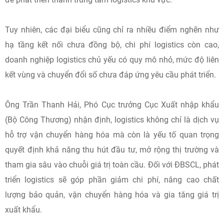
Toàn cảnh hội thảo khoa học Phát triển dịch vụ logistics thành phố Cần
Thơ. (Ảnh: HV)
Theo ông Hòa, các chiến lược và quy hoạch quốc gia đều
xác định Cần Thơ là trung tâm dịch vụ, thương mại và
logistics của toàn vùng. Với lợi thế về vị trí địa lý cùng hệ
thống giao thông đa phương thức gồm đường bộ, đường
thủy và hàng không, thành phố có nhiều điều kiện thuận lợi
để phát triển thành trung tâm logistics khu vực.
Tuy nhiên, các đại biểu cũng chỉ ra nhiều điểm nghẽn như
hạ tầng kết nối chưa đồng bộ, chi phí logistics còn cao,
doanh nghiệp logistics chủ yếu có quy mô nhỏ, mức độ liên
kết vùng và chuyển đổi số chưa đáp ứng yêu cầu phát triển.