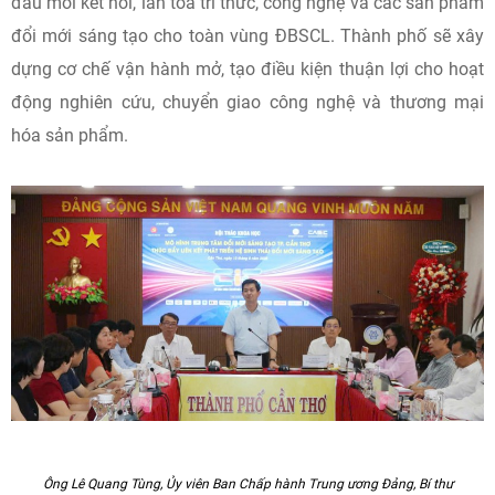
hành Trung ương Đảng, Bí thư Thành ủy Cần Thơ khẳng
định, Trung tâm Đổi mới sáng tạo của thành phố phải được
xây dựng theo hướng năng động, linh hoạt, phát huy tối đa
tiềm năng của cộng đồng doanh nghiệp, nhà khoa học và
các tổ chức nghiên cứu.
Theo Bí thư Thành ủy Cần Thơ, trung tâm không chỉ phục vụ
mục tiêu phát triển của địa phương mà còn phải trở thành
đầu mối kết nối, lan tỏa tri thức, công nghệ và các sản phẩm
đổi mới sáng tạo cho toàn vùng ĐBSCL. Thành phố sẽ xây
dựng cơ chế vận hành mở, tạo điều kiện thuận lợi cho hoạt
động nghiên cứu, chuyển giao công nghệ và thương mại
hóa sản phẩm.