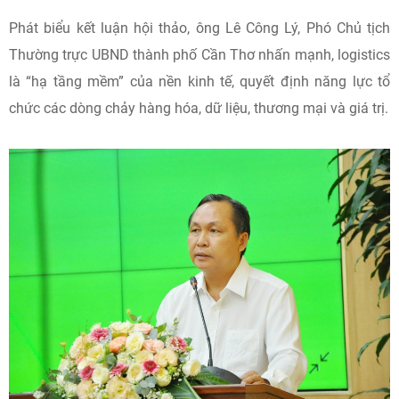
Ông Trần Thanh Hải, Phó Cục trưởng Cục Xuất nhập khẩu
(Bộ Công Thương) nhận định, logistics không chỉ là dịch vụ
hỗ trợ vận chuyển hàng hóa mà còn là yếu tố quan trọng
quyết định khả năng thu hút đầu tư, mở rộng thị trường và
tham gia sâu vào chuỗi giá trị toàn cầu. Đối với ĐBSCL, phát
triển logistics sẽ góp phần giảm chi phí, nâng cao chất
lượng bảo quản, vận chuyển hàng hóa và gia tăng giá trị
xuất khẩu.
Phát biểu kết luận hội thảo, ông Lê Công Lý, Phó Chủ tịch
Thường trực UBND thành phố Cần Thơ nhấn mạnh, logistics
là “hạ tầng mềm” của nền kinh tế, quyết định năng lực tổ
chức các dòng chảy hàng hóa, dữ liệu, thương mại và giá trị.