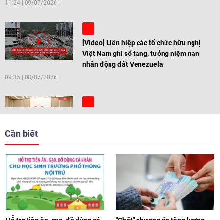
[Video] 50 năm Việt Nam - Philippines:
Mở rộng kết nối nhân dân trong giai
đoạn mới
21:47
|
10/07/2026
[Video] Dấu ấn kết nối Việt Nam -
Malaysia của Đại sứ Dato' Tan Yang
Thai
11:24
|
09/07/2026
[Video] Liên hiệp các tổ chức hữu nghị
Việt Nam ghi sổ tang, tưởng niệm nạn
nhân động đất Venezuela
09:35
|
08/07/2026