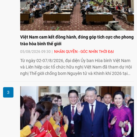
Việt Nam
05/08/2026 14:58
VIỆT NAM HÔM NAY
Khóa Cử nhân Ngôn ngữ trị liệu thứ hai tại Trường Đại học
Kỹ thuật Y – Dược Đà Nẵng tốt nghiệp vào cuối tháng
5/2026 đánh dấu bước tiến bền vững trong việc đào tạo
nguồn nhân lực chất lượng cao cho một chuyên ngành trẻ
tại Việt Nam.
Việt Nam cam kết đồng hành, đóng góp tích cực cho phong
trào hòa bình thế giới
05/08/2026 09:30
NHÂN QUYỀN - GÓC NHÌN THỜI ĐẠI