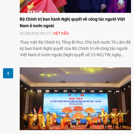
Từ ngày 02-07/8/2026, đại diện Ủy ban Hòa bình Việt Nam
và Liên hiệp các tổ chức hữu nghị Việt Nam đã tham dự Hội
nghị Thế giới chống bom Nguyên tử và Khinh khí 2026 tại
thành phố Hiroshima, Nhật Bản, tiếp tục khẳng định cam kết
đồng hành cùng với phong trào hoà bình của nhân dân
Nhật Bản và thế giới ủng hộ giải trừ vũ khí hạt nhân của Việt
Nam.
Bộ Chính trị ban hành Nghị quyết về công tác người Việt
Nam ở nước ngoài
05/08/2026 09:27
VIỆT KIỀU
Thay mặt Bộ Chính trị, Tổng Bí thư, Chủ tịch nước Tô Lâm đã
ký ban hành Nghị quyết của Bộ Chính trị về công tác người
Việt Nam ở nước ngoài (Nghị quyết số 23-NQ/TW, ngày