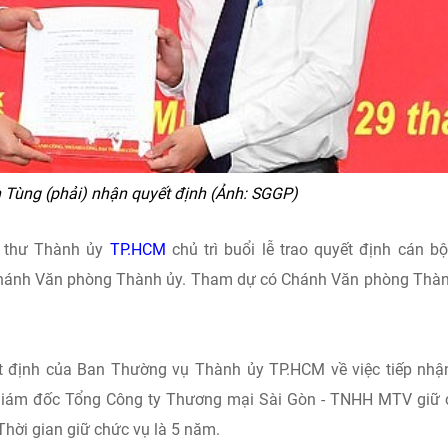
 Tùng (phải) nhận quyết định (Ảnh: SGGP)
í thư Thành ủy
TP.HCM
chủ trì buổi lễ trao quyết định cán b
ánh Văn phòng Thành ủy. Tham dự có Chánh Văn phòng Thàn
ết định của Ban Thường vụ Thành ủy TP.HCM về việc tiếp nhậ
Giám đốc Tổng Công ty Thương mại Sài Gòn - TNHH MTV giữ 
ời gian giữ chức vụ là 5 năm.