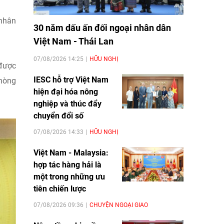
 nhân
30 năm dấu ấn đối ngoại nhân dân
Việt Nam - Thái Lan
07/08/2026 14:25
HỮU NGHỊ
 được
IESC hỗ trợ Việt Nam
phòng
hiện đại hóa nông
nghiệp và thúc đẩy
chuyển đổi số
07/08/2026 14:33
HỮU NGHỊ
Việt Nam - Malaysia:
hợp tác hàng hải là
một trong những ưu
tiên chiến lược
07/08/2026 09:36
CHUYỆN NGOẠI GIAO