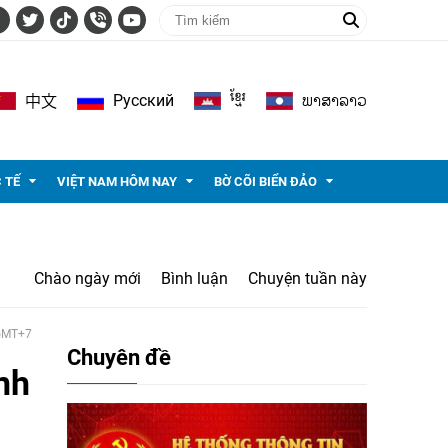
ខ្មែរ
ພາ​ສາ​ລາວ
Pусский
中文
 TẾ
VIỆT NAM HÔM NAY
BỜ CÕI BIỂN ĐẢO
Chào ngày mới
Bình luận
Chuyện tuần này
 GMT+7
Chuyên đề
nh