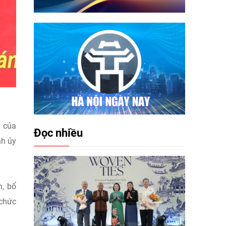
ộ của
Đọc nhiều
h ủy
n, bổ
chức