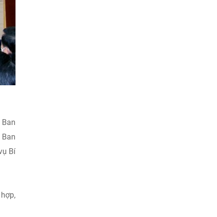
a Ban
n Ban
vụ Bí
 hợp,