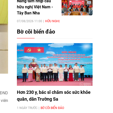
Nâng tầm nhịp cầu
hữu nghị Việt Nam -
Tây Ban Nha
07/08/2026 11:00
HỮU NGHỊ
Bờ cõi biển đảo
Hơn 230 y, bác sĩ chăm sóc sức khỏe
 HĐND
quân, dân Trường Sa
 viên
1 NGÀY TRƯỚC
BỜ CÕI BIỂN ĐẢO