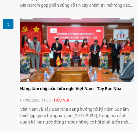
Bin Nordin góp phần củng cố tin cậy chính trị, mở rộng các
lĩnh vực hợp tác và thúc đẩy quan hệ quốc phòng Việt Nam -
Malaysia theo hướng ngày càng thực chất.
Nâng tầm nhịp cầu hữu nghị Việt Nam - Tây Ban Nha
07/08/2026 11:00
HỮU NGHỊ
Việt Nam và Tây Ban Nha đang hướng tới kỷ niệm 50 năm
thiết lập quan hệ ngoại giao (1977-2027), trong bối cảnh
quan hệ hai nước đứng trước những cơ hội phát triển mới.
Cùng với đối ngoại Đảng và ngoại giao Nhà nước, đối ngoại
nhân dân có vai trò quan trọng trong việc củng cố nền tảng