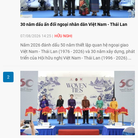
30 năm dấu ấn đối ngoại nhân dân Việt Nam - Thái Lan
07/08/2026 14:25
HỮU NGHỊ
Năm 2026 đánh dấu 50 năm thiết lập quan hệ ngoại giao
Việt Nam - Thái Lan (1976 - 2026) và 30 năm xây dựng, phát
triển của Hội hữu nghị Việt Nam - Thái Lan (1996 - 2026).
Trong dòng chảy quan hệ hai nước, Hội đã kiên trì vun đắp
tình hữu nghị, đồng thời từng bước mở rộng hoạt động từ
giao lưu truyền thống sang kết nối địa phương, doanh
nghiệp, giáo dục, văn hóa và thế hệ trẻ, góp phần tăng
cường sự hiểu biết và hợp tác giữa nhân dân hai nước.