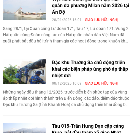
quân đa phương Milan năm 2026 tại
Ấn Độ
28/01/2026 16:01
GIAO LƯU HỮU NGHỊ
Sáng 28/1, tại Quân cảng Lữ đoàn 171, Tàu 17, Lữ đoàn 171, Vùng 2
Hải quân cùng Đoàn công tác của Hải quân nhân dân Việt Nam đã
xuất phát bắt đầu hải trình tham gia các hoạt động trong khuôn khổ
Diễn tập Hải quân đa phương Milan năm 2026 diễn ra tại Ấn Độ.
Đặc khu Trường Sa chủ động triển
khai các biện pháp ứng phó áp thấp
nhiệt đới
08/12/2025 10:09
GIAO LƯU HỮU NGHỊ
Những ngày đầu tháng 12/2025, trước diễn biến phức tạp của vùng
áp thấp nhiệt đới hình thành trên Biển Đông, các đảo, điểm đảo thuộc
Đặc khu Trường Sa (tỉnh Khánh Hòa) đã chủ động triển khai đồng bộ
nhiều biện pháp ứng phó, bảo đảm an toàn tuyệt đối cho cán bộ,
chiến sĩ và nhân dân sinh sống, làm việc trên đảo.
Tàu 015-Trần Hưng Đạo cập cảng
Kure, bắt đầu thăm xã giao Nhật