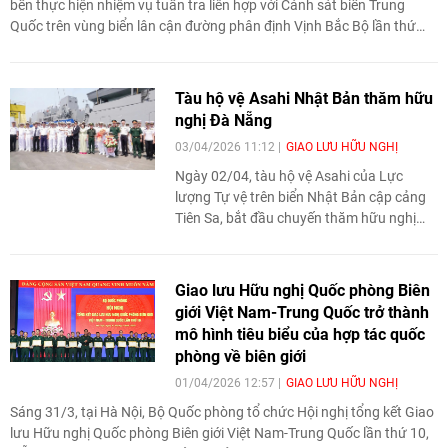
bến thực hiện nhiệm vụ tuần tra liên hợp với Cảnh sát biển Trung
Quốc trên vùng biển lân cận đường phân định Vịnh Bắc Bộ lần thứ
nhất năm 2026.
Tàu hộ vệ Asahi Nhật Bản thăm hữu
nghị Đà Nẵng
03/04/2026 11:12
GIAO LƯU HỮU NGHỊ
Ngày 02/04, tàu hộ vệ Asahi của Lực
lượng Tự vệ trên biển Nhật Bản cập cảng
Tiên Sa, bắt đầu chuyến thăm hữu nghị
thành phố Đà Nẵng trong thời gian 4 ngày
(từ ngày 02-05/04/2026).
Giao lưu Hữu nghị Quốc phòng Biên
giới Việt Nam-Trung Quốc trở thành
mô hình tiêu biểu của hợp tác quốc
phòng về biên giới
01/04/2026 12:57
GIAO LƯU HỮU NGHỊ
Sáng 31/3, tại Hà Nội, Bộ Quốc phòng tổ chức Hội nghị tổng kết Giao
lưu Hữu nghị Quốc phòng Biên giới Việt Nam-Trung Quốc lần thứ 10,