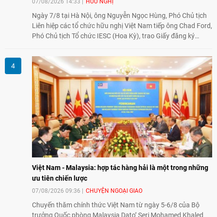
07/08/2026 14:33
HỮU NGHỊ
Ngày 7/8 tại Hà Nội, ông Nguyễn Ngọc Hùng, Phó Chủ tịch
Liên hiệp các tổ chức hữu nghị Việt Nam tiếp ông Chad Ford,
Phó Chủ tịch Tổ chức IESC (Hoa Kỳ), trao Giấy đăng ký
thành lập Văn phòng Đại diện của IESC tại Việt Nam và trao
đổi về định hướng triển khai Dự án "Mở rộng Thương mại
Nông nghiệp và An toàn thực phẩm Hoa Kỳ - Việt Nam",
hướng tới thúc đẩy chuyển đổi số, hiện đại hóa nông nghiệp
và mở rộng hợp tác phát triển giữa hai nước.
Việt Nam - Malaysia: hợp tác hàng hải là một trong những
ưu tiên chiến lược
07/08/2026 09:36
CHUYỆN NGOẠI GIAO
Chuyến thăm chính thức Việt Nam từ ngày 5-6/8 của Bộ
trưởng Quốc phòng Malaysia Dato’ Seri Mohamed Khaled