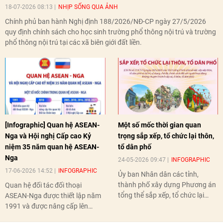
18-07-2026 08:13
NHỊP SỐNG QUA ẢNH
Chính phủ ban hành Nghị định 188/2026/NĐ-CP ngày 27/5/2026
quy định chính sách cho học sinh trường phổ thông nội trú và trường
phổ thông nội trú tại các xã biên giới đất liền.
[Infographic] Quan hệ ASEAN-
Một số mốc thời gian quan
Nga và Hội nghị Cấp cao Kỷ
trọng sắp xếp, tổ chức lại thôn,
niệm 35 năm quan hệ ASEAN-
tổ dân phố
Nga
24-05-2026 09:47
INFOGRAPHIC
17-06-2026 14:52
INFOGRAPHIC
Ủy ban Nhân dân các tỉnh,
thành phố xây dựng Phương án
Quan hệ đối tác đối thoại
tổng thể sắp xếp, tổ chức lại
ASEAN-Nga được thiết lập năm
thôn, tổ dân phố hoàn thành
1991 và được nâng cấp lên
trước ngày 10/6/2026.
quan hệ Đối tác chiến lược năm