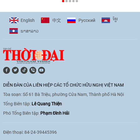
[Video] Plan International đồng hành
cùng thanh thiếu nhi tiên phong ứng
ខ្មែរ
English
Pусский
中文
phó với biến đổi khí hậu
ພາ​ສາ​ລາວ
17:07
|
09/06/2026
[Video] Lào dành ưu tiên hàng đầu cho
quan hệ với Việt Nam
11:01
|
09/06/2026
DIỄN ĐÀN CỦA LIÊN HIỆP CÁC TỔ CHỨC HỮU NGHỊ VIỆT NAM
Tòa soạn: Số 61 Bà Triệu, phường Cửa Nam, Thành phố Hà Nội
[Video] Doanh nghiệp Hoa Kỳ hỗ trợ
Việt Nam xác định danh tính người mất
Tổng Biên tập:
Lê Quang Thiện
tích trong chiến tranh
Phó Tổng Biên tập:
Phạm Đình Hải
20:38
|
02/06/2026
Điện thoại: 84-24-39445396