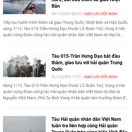
Bản
08/12/2025 08:43
GIAO LƯU HỮU NGHỊ
Tiếp tục hành trình thăm xã giao Trung Quốc, Nhật Bản và Hàn Quốc,
sáng 7/12, Tàu 015-Trần Hưng Đạo thuộc Lữ đoàn 162, Vùng 4 Hải
quân cùng đoàn công tác Hải quân nhân dân Việt Nam do Đại tá
Nguyễn Vĩnh Nam, Phó Tư lệnh Vùng 4 Hải quân làm trưởng đoàn, đã
cập cảng Kure, tỉnh Hiroshima, bắt đầu chuyến thăm xã giao Nhật
Bản.
Tàu 015-Trần Hưng Đạo bắt đầu
thăm, giao lưu với hải quân Trung
Quốc
01/12/2025 17:01
GIAO LƯU HỮU NGHỊ
Sáng 1/12, Tàu 015-Trần Hưng Đạo thuộc Lữ đoàn 162, Vùng 4 Hải
quân cùng đoàn công tác Hải quân nhân dân Việt Nam do Đại tá
Nguyễn Vĩnh Nam, Phó Tư lệnh Vùng 4 Hải quân làm trưởng đoàn đã
cập cảng thành phố Thanh Đảo, tỉnh Sơn Đông, Trung Quốc. Đây là
điểm đến đầu tiên trong khuôn khổ chuyến thăm xã giao 3 nước
Trung Quốc, Nhật Bản và Hàn Quốc của Tàu 015-Trần Hưng Đạo.
Tàu Hải quân nhân dân Việt Nam
tuần tra liên hợp cùng Hải quân