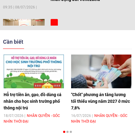
09:35
|
08/07/2026
[Video] Trẻ em Đông Á cùng kiến tạo
giải pháp cho những thách thức chung
Cần biết
17:44
|
27/06/2026
[Video] Âm nhạc flamenco gắn kết văn
hoá Việt Nam - Tây Ban Nha
11:10
|
17/06/2026
Hỗ trợ tiền ăn, gạo, đồ dùng cá
"Chốt" phương án tăng lương
nhân cho học sinh trường phổ
tối thiểu vùng năm 2027 ở mức
thông nội trú
7,8%
[Video] Trao tặng Kỷ niệm chương "Vì
hòa bình, hữu nghị giữa các dân tộc"
18/07/2026
NHÂN QUYỀN - GÓC
16/07/2026
NHÂN QUYỀN - GÓC
NHÌN THỜI ĐẠI
NHÌN THỜI ĐẠI
cho Đại sứ Hungary tại Việt Nam
17:25
|
13/06/2026