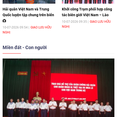
Hải quân Việt Nam và Trung
Khởi công Trạm phối hợp công
Quốc luyện tập chung trên biển
tác biên giới Việt Nam – Lào
10-07-2026 09:35
GIAO LƯU HỮU
NGHỊ
10-07-2026 09:54
GIAO LƯU HỮU
NGHỊ
Miền đất - Con người