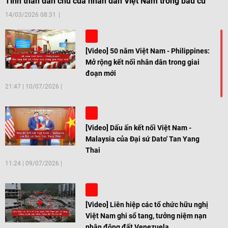
Tinh thần dân chủ của nhân dân Việt Nam trong bầu cử
14/03/2026 08:31
[Video] 50 năm Việt Nam - Philippines:
Mở rộng kết nối nhân dân trong giai
đoạn mới
21:47
|
10/07/2026
[Video] Dấu ấn kết nối Việt Nam -
Malaysia của Đại sứ Dato' Tan Yang
Thai
11:24
|
09/07/2026
[Video] Liên hiệp các tổ chức hữu nghị
Việt Nam ghi sổ tang, tưởng niệm nạn
nhân động đất Venezuela