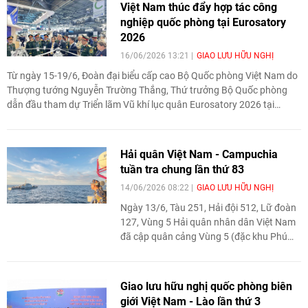
Việt Nam thúc đẩy hợp tác công
nghiệp quốc phòng tại Eurosatory
2026
16/06/2026 13:21
GIAO LƯU HỮU NGHỊ
Từ ngày 15-19/6, Đoàn đại biểu cấp cao Bộ Quốc phòng Việt Nam do
Thượng tướng Nguyễn Trường Thắng, Thứ trưởng Bộ Quốc phòng
dẫn đầu tham dự Triển lãm Vũ khí lục quân Eurosatory 2026 tại
Pháp. Đây là dịp để Việt Nam tăng cường hợp tác quốc phòng, quảng
bá năng lực công nghiệp quốc phòng và mở rộng kết nối với các đối
tác quốc tế.
Hải quân Việt Nam - Campuchia
tuần tra chung lần thứ 83
14/06/2026 08:22
GIAO LƯU HỮU NGHỊ
Ngày 13/6, Tàu 251, Hải đội 512, Lữ đoàn
127, Vùng 5 Hải quân nhân dân Việt Nam
đã cập quân cảng Vùng 5 (đặc khu Phú
Quốc, tỉnh An Giang), kết thúc tốt đẹp
chuyến tuần tra chung thường niên lần
thứ 83 với Hải quân Hoàng gia
Giao lưu hữu nghị quốc phòng biên
Campuchia.
giới Việt Nam - Lào lần thứ 3