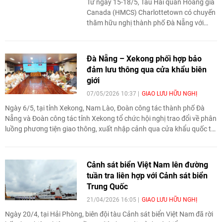
Từ ngày 15-18/5, Tàu Hải quân Hoàng gia
Canada (HMCS) Charlottetown có chuyến
thăm hữu nghị thành phố Đà Nẵng với
nhiều hoạt động giao lưu, đối ngoại và hợp
tác hàng hải, góp phần tăng cường quan
hệ Đối tác toàn diện Việt Nam - Canada
Đà Nẵng – Xekong phối hợp bảo
cũng như thúc đẩy kết nối giữa hải quân
đảm lưu thông qua cửa khẩu biên
và nhân dân hai nước.
giới
07/05/2026 10:37
GIAO LƯU HỮU NGHỊ
Ngày 6/5, tại tỉnh Xekong, Nam Lào, Đoàn công tác thành phố Đà
Nẵng và Đoàn công tác tỉnh Xekong tổ chức hội nghị trao đổi về phân
luồng phương tiện giao thông, xuất nhập cảnh qua cửa khẩu quốc tế
Nam Giang - Daktaok trong thời gian Đà Nẵng triển khai dự án nâng
cấp quốc lộ 14D.
Cảnh sát biển Việt Nam lên đường
tuần tra liên hợp với Cảnh sát biển
Trung Quốc
21/04/2026 16:05
GIAO LƯU HỮU NGHỊ
Ngày 20/4, tại Hải Phòng, biên đội tàu Cảnh sát biển Việt Nam đã rời