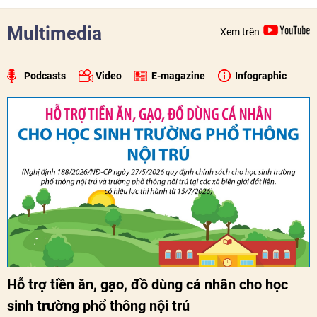
xã hội, tăng cường hiểu biết, tin cậy và gắn bó giữa nhân
dân hai nước.
Multimedia
Xem trên
Podcasts
Video
E-magazine
Infographic
Hỗ trợ tiền ăn, gạo, đồ dùng cá nhân cho học
sinh trường phổ thông nội trú