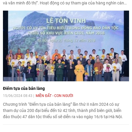
và văn minh đô thị”. Hoạt động có sự tham gia của hàng nghìn cán
bộ, đoàn viên thanh niên các cơ quan, đơn vị thuộc Vùng 5 Hải quân
từ đất liền đến đảo xa.
Điểm tựa của bản làng
15/06/2024 08:43
MIỀN ĐẤT - CON NGƯỜI
Chương trình “Điểm tựa của bản làng” lần thứ II năm 2024 có sự
tham dự của 200 đại biểu đến từ 42 tỉnh, thành phố biên giới, biển
đảo thuộc 47 dân tộc thiểu số sẽ diễn ra vào ngày 16/6 tại Hà Nội.