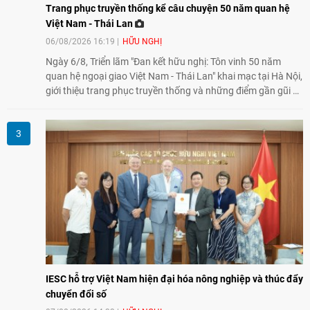
Trang phục truyền thống kể câu chuyện 50 năm quan hệ
Việt Nam - Thái Lan
06/08/2026 16:19
HỮU NGHỊ
Ngày 6/8, Triển lãm "Đan kết hữu nghị: Tôn vinh 50 năm
quan hệ ngoại giao Việt Nam - Thái Lan" khai mạc tại Hà Nội,
giới thiệu trang phục truyền thống và những điểm gần gũi về
văn hóa giữa hai nước. Sự kiện cũng nhấn mạnh vai trò của
giao lưu nhân dân trong chặng đường nửa thế kỷ quan hệ
song phương.
IESC hỗ trợ Việt Nam hiện đại hóa nông nghiệp và thúc đẩy
chuyển đổi số