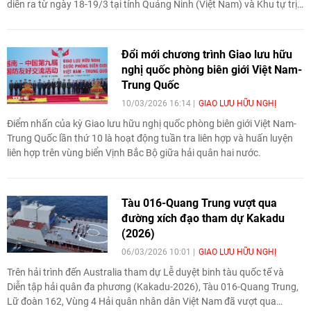
diễn ra từ ngày 18-19/3 tại tỉnh Quảng Ninh (Việt Nam) và Khu tự trị
dân tộc Choang Quảng Tây (Trung Quốc) do Bộ trưởng Quốc phòng
hai nước đồng chủ trì.
Đổi mới chương trình Giao lưu hữu
nghị quốc phòng biên giới Việt Nam-
Trung Quốc
10/03/2026 16:14
GIAO LƯU HỮU NGHỊ
Điểm nhấn của kỳ Giao lưu hữu nghị quốc phòng biên giới Việt Nam-
Trung Quốc lần thứ 10 là hoạt động tuần tra liên hợp và huấn luyện
liên hợp trên vùng biển Vịnh Bắc Bộ giữa hải quân hai nước.
Tàu 016-Quang Trung vượt qua
đường xích đạo tham dự Kakadu
(2026)
06/03/2026 10:01
GIAO LƯU HỮU NGHỊ
Trên hải trình đến Australia tham dự Lễ duyệt binh tàu quốc tế và
Diễn tập hải quân đa phương (Kakadu-2026), Tàu 016-Quang Trung,
Lữ đoàn 162, Vùng 4 Hải quân nhân dân Việt Nam đã vượt qua