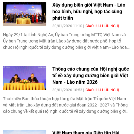
hai tỉnh.
Xây dựng biên giới Việt Nam - Lào
hòa bình, hữu nghị, hợp tác cùng
phát triển
30/01/2026 11:10
GIAO LƯU HỮU NGHỊ
Ngày 29/1 tại tỉnh Nghệ An, Ủy ban Trung ương MTTQ Việt Nam và
Ủy ban Trung ương Mặt trận Lào xây dựng đất nước phối hợp tổ
chức Hội nghị quốc tế xây dựng đường biên giới Việt Nam - Lào hòa
bình, hữu nghị, hợp tác cùng phát triển năm 2026.
Thông cáo chung của Hội nghị quốc
tế về xây dựng đường biên giới Việt
Nam - Lào năm 2026
30/01/2026 10:53
GIAO LƯU HỮU NGHỊ
Thực hiện Bản thỏa thuận hợp tác giữa Mặt trận Tổ quốc Việt Nam
và Mặt trận Lào xây dựng đất nước giai đoạn 2022 - 2027 và Thông
cáo chung về kết quả Hội nghị quốc tế về xây dựng đường biên giới
Lào - Việt Nam hòa bình, hữu nghị, hợp tác cùng phát triển năm 2022
tại tỉnh Savannakhet, nước Cộng hòa Dân chủ Nhân dân Lào.
Việt Nam tham gia Diễn tập Hải