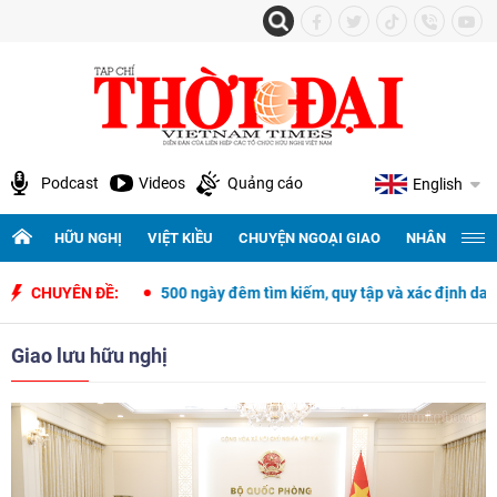
Podcast
Videos
Quảng cáo
English
HỮU NGHỊ
VIỆT KIỀU
CHUYỆN NGOẠI GIAO
NHÂN QUYỀN 
es
CHUYÊN ĐỀ:
500 ngày đêm tìm kiếm, quy tập và xác định danh tính hài cốt liệ
Giao lưu hữu nghị