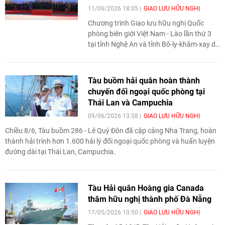
11/06/2026 18:05
GIAO LƯU HỮU NGHỊ
Chương trình Giao lưu hữu nghị Quốc
phòng biên giới Việt Nam - Lào lần thứ 3
tại tỉnh Nghệ An và tỉnh Bô-ly-khăm-xay dự
kiến diễn ra trong tháng 7 với chuỗi 18
hoạt động chính thức. Đây là hoạt động
đối ngoại quốc phòng có ý nghĩa đặc biệt
Tàu buồm hải quân hoàn thành
quan trọng, góp phần tăng cường quan hệ
chuyến đối ngoại quốc phòng tại
đoàn kết đặc biệt, hữu nghị truyền thống
Thái Lan và Campuchia
và hợp tác toàn diện giữa hai nước.
09/06/2026 13:58
GIAO LƯU HỮU NGHỊ
Chiều 8/6, Tàu buồm 286 - Lê Quý Đôn đã cập cảng Nha Trang, hoàn
thành hải trình hơn 1.600 hải lý đối ngoại quốc phòng và huấn luyện
đường dài tại Thái Lan, Campuchia.
Tàu Hải quân Hoàng gia Canada
thăm hữu nghị thành phố Đà Nẵng
17/05/2026 10:50
GIAO LƯU HỮU NGHỊ