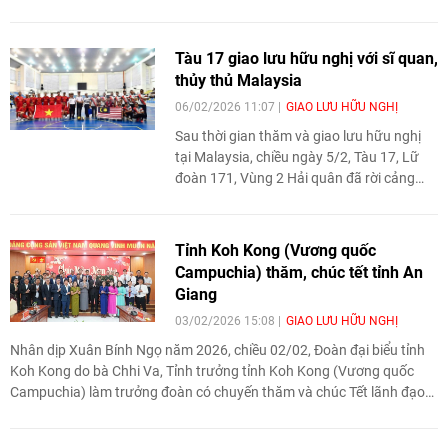
đường xích đạo. Nghi thức lễ qua đường xích đạo đã được tổ chức
trên sân trực thăng của Tàu 016.
Tàu 17 giao lưu hữu nghị với sĩ quan,
thủy thủ Malaysia
06/02/2026 11:07
GIAO LƯU HỮU NGHỊ
Sau thời gian thăm và giao lưu hữu nghị
tại Malaysia, chiều ngày 5/2, Tàu 17, Lữ
đoàn 171, Vùng 2 Hải quân đã rời cảng
Lumut, tiếp tục hải trình sang Ấn Độ tham
gia Diễn tập Hải quân đa phương MILAN
2026, thực hiện nhiệm vụ đối ngoại quốc
Tỉnh Koh Kong (Vương quốc
phòng theo kế hoạch.
Campuchia) thăm, chúc tết tỉnh An
Giang
03/02/2026 15:08
GIAO LƯU HỮU NGHỊ
Nhân dịp Xuân Bính Ngọ năm 2026, chiều 02/02, Đoàn đại biểu tỉnh
Koh Kong do bà Chhi Va, Tỉnh trưởng tỉnh Koh Kong (Vương quốc
Campuchia) làm trưởng đoàn có chuyến thăm và chúc Tết lãnh đạo
UBND tỉnh An Giang. Chuyến thăm và chúc Tết này là hoạt động
nhằm duy trì và thắt chặt tình đoàn kết, hữu nghị truyền thống giữa