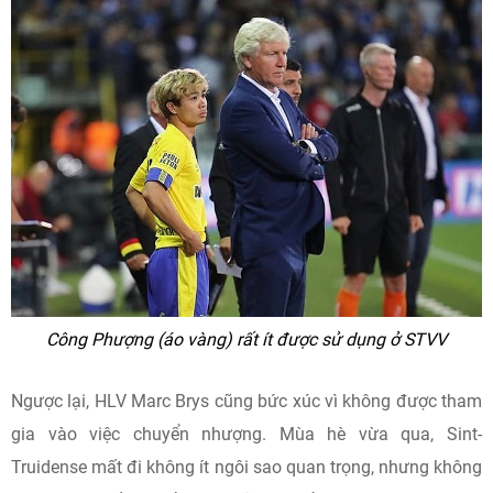
Công Phượng (áo vàng) rất ít được sử dụng ở STVV
Ngược lại, HLV Marc Brys cũng bức xúc vì không được tham
gia vào việc chuyển nhượng. Mùa hè vừa qua, Sint-
Truidense mất đi không ít ngôi sao quan trọng, nhưng không