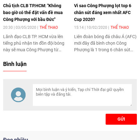
Chủ tịch CLB TP.HCM: "Không
Vì sao Công Phượng lọt top 6
bao giờ có thể đặt vấn đề mua
chân sút đáng xem nhất AFC
Công Phượng với bầu Đức"
Cup 2020?
20:30 | 03/05/2020
THỂ THAO
15:14 | 10/02/2020
THỂ THAO
Lãnh đạo CLB TP. HCM vừa lên
Liên đoàn bóng đá châu Á (AFC)
tiếng phủ nhận tin đồn đội bóng
mới đây đã bình chọn Công
này sẽ mua Công Phượng từ
Phượng là 1 trong 6 chân sút
CLB HAGL với giá 15 tỉ đồng.
đáng xem nhất tại AFC Cup
2020.
Bình luận
GỬI
Đọc nhiều