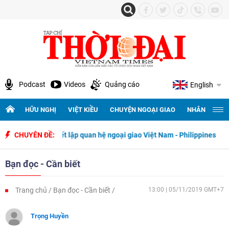
Podcast
Videos
Quảng cáo
English
HỮU NGHỊ
VIỆT KIỀU
CHUYỆN NGOẠI GIAO
NHÂN QUYỀN 
 ngày thiết lập quan hệ ngoại giao Việt Nam - Philippines
CHUYÊN ĐỀ:
500 ngà
Bạn đọc - Cần biết
Trang chủ
Bạn đọc - Cần biết
13:00 | 05/11/2019 GMT+7
Trọng Huyền