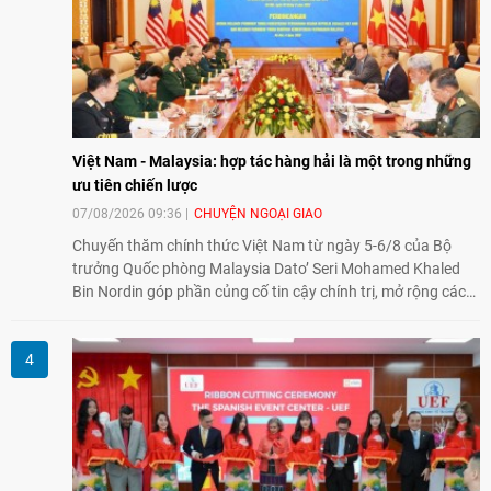
Việt Nam - Malaysia: hợp tác hàng hải là một trong những
ưu tiên chiến lược
07/08/2026 09:36
CHUYỆN NGOẠI GIAO
Chuyến thăm chính thức Việt Nam từ ngày 5-6/8 của Bộ
trưởng Quốc phòng Malaysia Dato’ Seri Mohamed Khaled
Bin Nordin góp phần củng cố tin cậy chính trị, mở rộng các
lĩnh vực hợp tác và thúc đẩy quan hệ quốc phòng Việt Nam -
Malaysia theo hướng ngày càng thực chất.