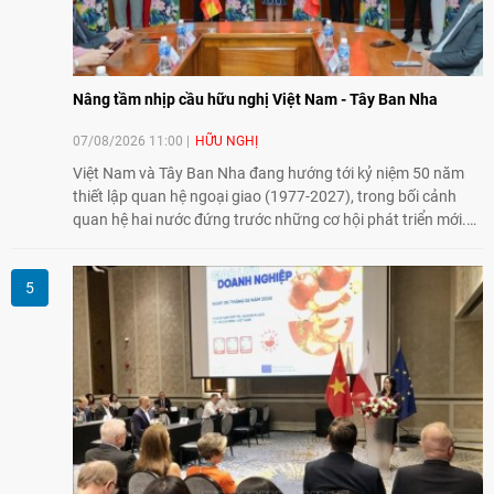
Nâng tầm nhịp cầu hữu nghị Việt Nam - Tây Ban Nha
07/08/2026 11:00
HỮU NGHỊ
Việt Nam và Tây Ban Nha đang hướng tới kỷ niệm 50 năm
thiết lập quan hệ ngoại giao (1977-2027), trong bối cảnh
quan hệ hai nước đứng trước những cơ hội phát triển mới.
Cùng với đối ngoại Đảng và ngoại giao Nhà nước, đối ngoại
nhân dân có vai trò quan trọng trong việc củng cố nền tảng
xã hội, tăng cường hiểu biết, tin cậy và gắn bó giữa nhân
dân hai nước.