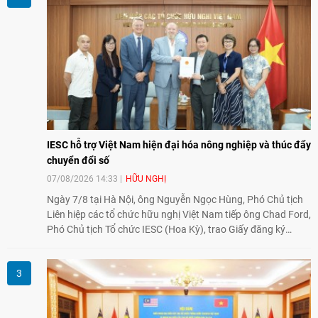
nghiệp, giáo dục, văn hóa và thế hệ trẻ, góp phần tăng
cường sự hiểu biết và hợp tác giữa nhân dân hai nước.
IESC hỗ trợ Việt Nam hiện đại hóa nông nghiệp và thúc đẩy
chuyển đổi số
07/08/2026 14:33
HỮU NGHỊ
Ngày 7/8 tại Hà Nội, ông Nguyễn Ngọc Hùng, Phó Chủ tịch
Liên hiệp các tổ chức hữu nghị Việt Nam tiếp ông Chad Ford,
Phó Chủ tịch Tổ chức IESC (Hoa Kỳ), trao Giấy đăng ký
thành lập Văn phòng Đại diện của IESC tại Việt Nam và trao
đổi về định hướng triển khai Dự án "Mở rộng Thương mại
Nông nghiệp và An toàn thực phẩm Hoa Kỳ - Việt Nam",
hướng tới thúc đẩy chuyển đổi số, hiện đại hóa nông nghiệp
và mở rộng hợp tác phát triển giữa hai nước.