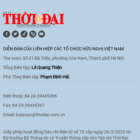
hoá Việt Nam - Tây Ban Nha
11:10
|
17/06/2026
[Video] Trao tặng Kỷ niệm chương "Vì
hòa bình, hữu nghị giữa các dân tộc"
DIỄN ĐÀN CỦA LIÊN HIỆP CÁC TỔ CHỨC HỮU NGHỊ VIỆT NAM
cho Đại sứ Hungary tại Việt Nam
Tòa soạn: Số 61 Bà Triệu, phường Cửa Nam, Thành phố Hà Nội
17:25
|
13/06/2026
Tổng Biên tập:
Lê Quang Thiện
Phó Tổng Biên tập:
Phạm Đình Hải
[Video] Nhân dân Việt Nam luôn trân
trọng tình cảm của nước Nga
Điện thoại: 84-24-39445396
08:02
|
13/06/2026
Fax: 84-24-39445397
Email:
toasoan@thoidai.com.vn
Video: Cơ hội giao lưu quốc tế cho học
Giấy phép hoạt động báo chí điện tử số 73 cấp ngày 26/2/2020 do
sinh Việt Nam tại trại hè Artek
Bộ trưởng Bộ Thông tin và Truyền thông cấp cho Tạp chí Thời Đại