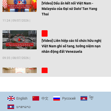
[Video] Dấu ấn kết nối Việt Nam -
Malaysia của Đại sứ Dato' Tan Yang
Thai
11:24
|
09/07/2026
[Video] Liên hiệp các tổ chức hữu nghị
Việt Nam ghi sổ tang, tưởng niệm nạn
nhân động đất Venezuela
09:35
|
08/07/2026
[Video] Trẻ em Đông Á cùng kiến tạo
giải pháp cho những thách thức chung
17:44
|
27/06/2026
ខ្មែរ
English
Pусский
中文
ພາ​ສາ​ລາວ
[Video] Âm nhạc flamenco gắn kết văn