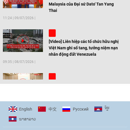
Malaysia của Đại sứ Dato' Tan Yang
Thai
11:24
|
09/07/2026
[Video] Liên hiệp các tổ chức hữu nghị
Việt Nam ghi sổ tang, tưởng niệm nạn
nhân động đất Venezuela
09:35
|
08/07/2026
[Video] Trẻ em Đông Á cùng kiến tạo
giải pháp cho những thách thức chung
17:44
|
27/06/2026
ខ្មែរ
English
Pусский
中文
ພາ​ສາ​ລາວ
[Video] Âm nhạc flamenco gắn kết văn
hoá Việt Nam - Tây Ban Nha