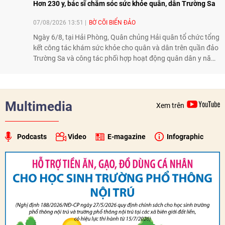
Hơn 230 y, bác sĩ chăm sóc sức khỏe quân, dân Trường Sa
07/08/2026 13:51
BỜ CÕI BIỂN ĐẢO
Ngày 6/8, tại Hải Phòng, Quân chủng Hải quân tổ chức tổng
kết công tác khám sức khỏe cho quân và dân trên quần đảo
Trường Sa và công tác phối hợp hoạt động quân dân y năm
2026. Trong năm, 3 đoàn công tác với hơn 230 bác sĩ, dược
sĩ, điều dưỡng và kỹ thuật viên đã tham gia khám, tư vấn,
cấp thuốc, điều trị cho cán bộ, chiến sĩ và nhân dân trên
quần đảo.
Multimedia
Xem trên
Podcasts
Video
E-magazine
Infographic