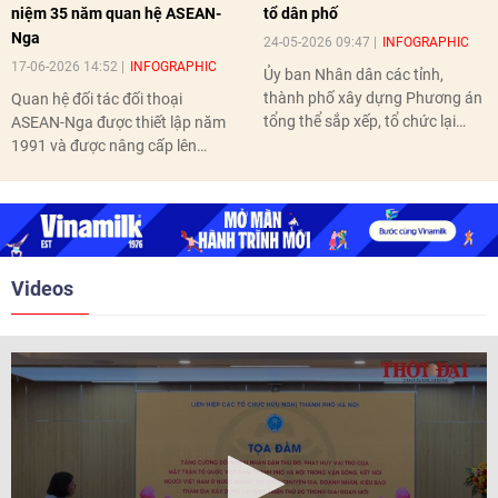
niệm 35 năm quan hệ ASEAN-
tổ dân phố
Nga
24-05-2026 09:47
INFOGRAPHIC
17-06-2026 14:52
INFOGRAPHIC
Ủy ban Nhân dân các tỉnh,
thành phố xây dựng Phương án
Quan hệ đối tác đối thoại
tổng thể sắp xếp, tổ chức lại
ASEAN-Nga được thiết lập năm
thôn, tổ dân phố hoàn thành
1991 và được nâng cấp lên
trước ngày 10/6/2026.
quan hệ Đối tác chiến lược năm
2018. Hai bên đã tổ chức 5 Hội
nghị Cấp cao vào các năm 2005,
2010, 2016, 2018, 2021.
Videos