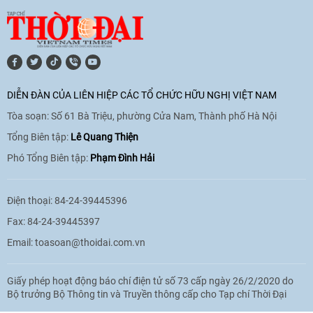
11:10
|
17/06/2026
[Video] Trao tặng Kỷ niệm chương "Vì
hòa bình, hữu nghị giữa các dân tộc"
DIỄN ĐÀN CỦA LIÊN HIỆP CÁC TỔ CHỨC HỮU NGHỊ VIỆT NAM
cho Đại sứ Hungary tại Việt Nam
Tòa soạn: Số 61 Bà Triệu, phường Cửa Nam, Thành phố Hà Nội
17:25
|
13/06/2026
Tổng Biên tập:
Lê Quang Thiện
Phó Tổng Biên tập:
Phạm Đình Hải
[Video] Nhân dân Việt Nam luôn trân
trọng tình cảm của nước Nga
Điện thoại: 84-24-39445396
08:02
|
13/06/2026
Fax: 84-24-39445397
Email:
toasoan@thoidai.com.vn
Video: Cơ hội giao lưu quốc tế cho học
Giấy phép hoạt động báo chí điện tử số 73 cấp ngày 26/2/2020 do
sinh Việt Nam tại trại hè Artek
Bộ trưởng Bộ Thông tin và Truyền thông cấp cho Tạp chí Thời Đại
14:41
|
12/06/2026