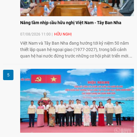
Nâng tầm nhịp cầu hữu nghị Việt Nam - Tây Ban Nha
07/08/2026 11:00
HỮU NGHỊ
Việt Nam và Tây Ban Nha đang hướng tới kỷ niệm 50 năm
thiết lập quan hệ ngoại giao (1977-2027), trong bối cảnh
quan hệ hai nước đứng trước những cơ hội phát triển mới.
Cùng với đối ngoại Đảng và ngoại giao Nhà nước, đối ngoại
nhân dân có vai trò quan trọng trong việc củng cố nền tảng
xã hội, tăng cường hiểu biết, tin cậy và gắn bó giữa nhân
dân hai nước.