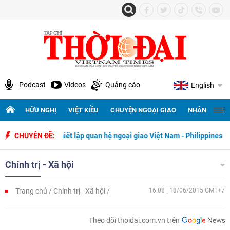
Podcast
Videos
Quảng cáo
English
HỮU NGHỊ
VIỆT KIỀU
CHUYỆN NGOẠI GIAO
NHÂN QUYỀN 
năm ngày thiết lập quan hệ ngoại giao Việt Nam - Philippines
CHUYÊN ĐỀ:
500 
Chính trị - Xã hội
Trang chủ
Chính trị - Xã hội
16:08 | 18/06/2015 GMT+7
Theo dõi thoidai.com.vn trên