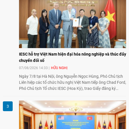
cường sự hiểu biết và hợp tác giữa nhân dân hai nước.
IESC hỗ trợ Việt Nam hiện đại hóa nông nghiệp và thúc đẩy
chuyển đổi số
07/08/2026 14:33
HỮU NGHỊ
Ngày 7/8 tại Hà Nội, ông Nguyễn Ngọc Hùng, Phó Chủ tịch
Liên hiệp các tổ chức hữu nghị Việt Nam tiếp ông Chad Ford,
Phó Chủ tịch Tổ chức IESC (Hoa Kỳ), trao Giấy đăng ký
thành lập Văn phòng Đại diện của IESC tại Việt Nam và trao
đổi về định hướng triển khai Dự án "Mở rộng Thương mại
Nông nghiệp và An toàn thực phẩm Hoa Kỳ - Việt Nam",
hướng tới thúc đẩy chuyển đổi số, hiện đại hóa nông nghiệp
và mở rộng hợp tác phát triển giữa hai nước.