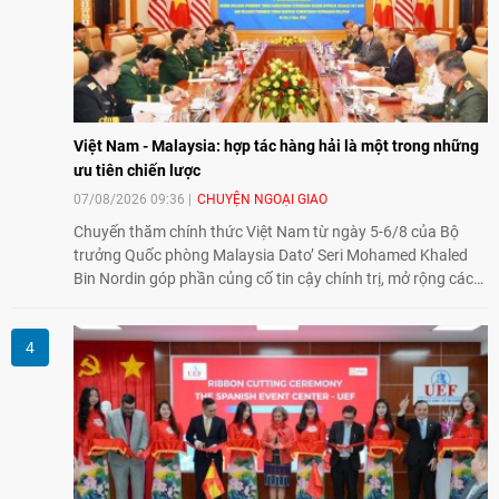
Việt Nam - Malaysia: hợp tác hàng hải là một trong những
ưu tiên chiến lược
07/08/2026 09:36
CHUYỆN NGOẠI GIAO
Chuyến thăm chính thức Việt Nam từ ngày 5-6/8 của Bộ
trưởng Quốc phòng Malaysia Dato’ Seri Mohamed Khaled
Bin Nordin góp phần củng cố tin cậy chính trị, mở rộng các
lĩnh vực hợp tác và thúc đẩy quan hệ quốc phòng Việt Nam -
Malaysia theo hướng ngày càng thực chất.