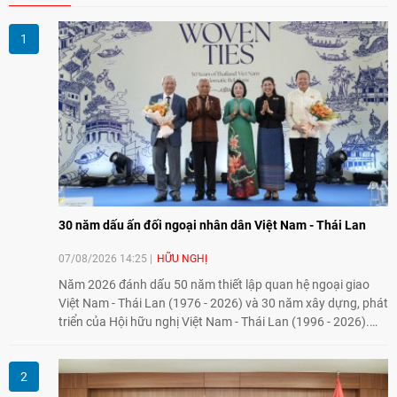
30 năm dấu ấn đối ngoại nhân dân Việt Nam - Thái Lan
07/08/2026 14:25
HỮU NGHỊ
Năm 2026 đánh dấu 50 năm thiết lập quan hệ ngoại giao
Việt Nam - Thái Lan (1976 - 2026) và 30 năm xây dựng, phát
triển của Hội hữu nghị Việt Nam - Thái Lan (1996 - 2026).
Trong dòng chảy quan hệ hai nước, Hội đã kiên trì vun đắp
tình hữu nghị, đồng thời từng bước mở rộng hoạt động từ
giao lưu truyền thống sang kết nối địa phương, doanh
nghiệp, giáo dục, văn hóa và thế hệ trẻ, góp phần tăng