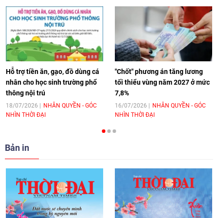
[Video] Âm nhạc flamenco gắn kết văn
hoá Việt Nam - Tây Ban Nha
11:10
|
17/06/2026
Hỗ trợ tiền ăn, gạo, đồ dùng cá
"Chốt" phương án tăng lương
nhân cho học sinh trường phổ
tối thiểu vùng năm 2027 ở mức
thông nội trú
7,8%
[Video] Trao tặng Kỷ niệm chương "Vì
hòa bình, hữu nghị giữa các dân tộc"
18/07/2026
NHÂN QUYỀN - GÓC
16/07/2026
NHÂN QUYỀN - GÓC
NHÌN THỜI ĐẠI
NHÌN THỜI ĐẠI
cho Đại sứ Hungary tại Việt Nam
17:25
|
13/06/2026
Bản in
[Video] Nhân dân Việt Nam luôn trân
trọng tình cảm của nước Nga
08:02
|
13/06/2026