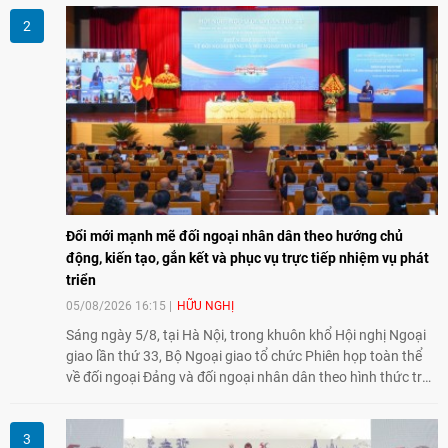
tại Việt Nam.
Đổi mới mạnh mẽ đối ngoại nhân dân theo hướng chủ
động, kiến tạo, gắn kết và phục vụ trực tiếp nhiệm vụ phát
triển
05/08/2026 16:15
HỮU NGHỊ
Sáng ngày 5/8, tại Hà Nội, trong khuôn khổ Hội nghị Ngoại
giao lần thứ 33, Bộ Ngoại giao tổ chức Phiên họp toàn thể
về đối ngoại Đảng và đối ngoại nhân dân theo hình thức trực
tiếp kết hợp trực tuyến với 34 tỉnh, thành phố trên cả nước
và các Cơ quan đại diện Việt Nam ở nước ngoài.