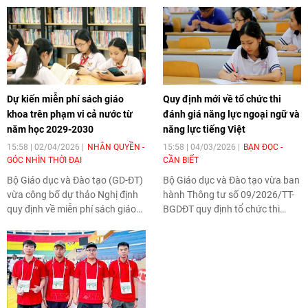
Dự kiến miễn phí sách giáo
Quy định mới về tổ chức thi
khoa trên phạm vi cả nước từ
đánh giá năng lực ngoại ngữ và
năm học 2029-2030
năng lực tiếng Việt
15:58 | 02/04/2026
NHÂN QUYỀN -
15:58 | 04/03/2026
BẠN ĐỌC -
GÓC NHÌN THỜI ĐẠI
CẦN BIẾT
Bộ Giáo dục và Đào tạo (GD-ĐT)
Bộ Giáo dục và Đào tạo vừa ban
vừa công bố dự thảo Nghị định
hành Thông tư số 09/2026/TT-
quy định về miễn phí sách giáo
BGDĐT quy định tổ chức thi
khoa (SGK) giáo dục phổ thông
đánh giá năng lực ngoại ngữ và
và lộ trình miễn học phí, giáo
tổ chức thi đánh giá năng lực
trình môn học Giáo dục quốc
tiếng Việt. Thông tư có nhiều
phòng và an ninh tại cơ sở giáo
điểm mới, góp phần hoàn thiện
dục đại học, giáo dục nghề
hành lang pháp lý, nâng cao
nghiệp trên Cổng thông tin điện
chất lượng tổ chức thi, tăng