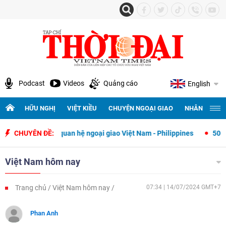
Podcast
Videos
Quảng cáo
English
HỮU NGHỊ
VIỆT KIỀU
CHUYỆN NGOẠI GIAO
NHÂN QUYỀN 
iết lập quan hệ ngoại giao Việt Nam - Philippines
CHUYÊN ĐỀ:
500 ngày đêm tì
Việt Nam hôm nay
Trang chủ
Việt Nam hôm nay
07:34 | 14/07/2024 GMT+7
Phan Anh