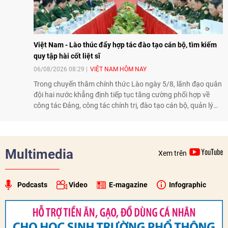
Việt Nam - Lào thúc đẩy hợp tác đào tạo cán bộ, tìm kiếm
quy tập hài cốt liệt sĩ
06/08/2026 08:29
VIỆT NAM HÔM NAY
Trong chuyến thăm chính thức Lào ngày 5/8, lãnh đạo quân
đội hai nước khẳng định tiếp tục tăng cường phối hợp về
công tác Đảng, công tác chính trị, đào tạo cán bộ, quản lý
biên giới và tìm kiếm, quy tập hài cốt liệt sĩ, góp phần làm
sâu sắc hơn quan hệ hữu nghị đặc biệt Việt Nam - Lào.
Multimedia
Xem trên
Podcasts
Video
E-magazine
Infographic