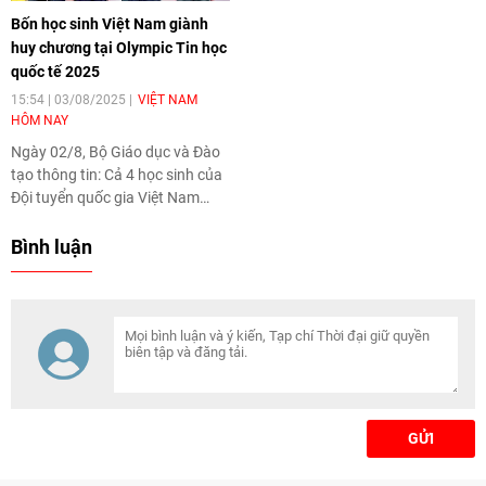
tử của Bộ để lấy ý kiến góp ý
cường chuyển đổi số và thúc
Bốn học sinh Việt Nam giành
theo quy định.
đẩy hội nhập quốc tế trong lĩnh
huy chương tại Olympic Tin học
vực khảo thí.
quốc tế 2025
15:54 | 03/08/2025
VIỆT NAM
HÔM NAY
Ngày 02/8, Bộ Giáo dục và Đào
tạo thông tin: Cả 4 học sinh của
Đội tuyển quốc gia Việt Nam
tham dự Olympic Tin học quốc
tế (IOI) năm 2025 tại thủ đô
Bình luận
Sucre (Bolivia) đều xuất sắc
giành huy chương, gồm 1 Huy
chương Vàng, 2 Huy chương
Bạc và 1 Huy chương Đồng.
GỬI