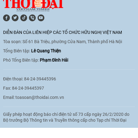
[Video] Lào dành ưu tiên hàng đầu cho
quan hệ với Việt Nam
11:01
|
09/06/2026
DIỄN ĐÀN CỦA LIÊN HIỆP CÁC TỔ CHỨC HỮU NGHỊ VIỆT NAM
Tòa soạn: Số 61 Bà Triệu, phường Cửa Nam, Thành phố Hà Nội
[Video] Doanh nghiệp Hoa Kỳ hỗ trợ
Việt Nam xác định danh tính người mất
Tổng Biên tập:
Lê Quang Thiện
tích trong chiến tranh
Phó Tổng Biên tập:
Phạm Đình Hải
20:38
|
02/06/2026
Điện thoại: 84-24-39445396
Fax: 84-24-39445397
Email:
toasoan@thoidai.com.vn
Giấy phép hoạt động báo chí điện tử số 73 cấp ngày 26/2/2020 do
Bộ trưởng Bộ Thông tin và Truyền thông cấp cho Tạp chí Thời Đại
Based on MasterCMS Ultimate Edition 2024 v2.9