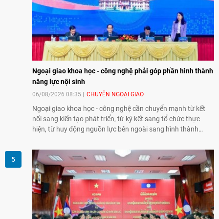
Ngoại giao khoa học - công nghệ phải góp phần hình thành
năng lực nội sinh
06/08/2026 08:35
CHUYỆN NGOẠI GIAO
Ngoại giao khoa học - công nghệ cần chuyển mạnh từ kết
nối sang kiến tạo phát triển, từ ký kết sang tổ chức thực
hiện, từ huy động nguồn lực bên ngoài sang hình thành
năng lực nội sinh, qua đó góp phần đưa khoa học, công
nghệ, đổi mới sáng tạo và chuyển đổi số trở thành động lực
phát triển đất nước.