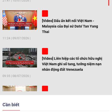
21:47
|
10/07/2026
[Video] Dấu ấn kết nối Việt Nam -
Malaysia của Đại sứ Dato' Tan Yang
Thai
11:24
|
09/07/2026
[Video] Liên hiệp các tổ chức hữu nghị
Việt Nam ghi sổ tang, tưởng niệm nạn
nhân động đất Venezuela
09:35
|
08/07/2026
[Video] Trẻ em Đông Á cùng kiến tạo
giải pháp cho những thách thức chung
Cần biết
17:44
|
27/06/2026