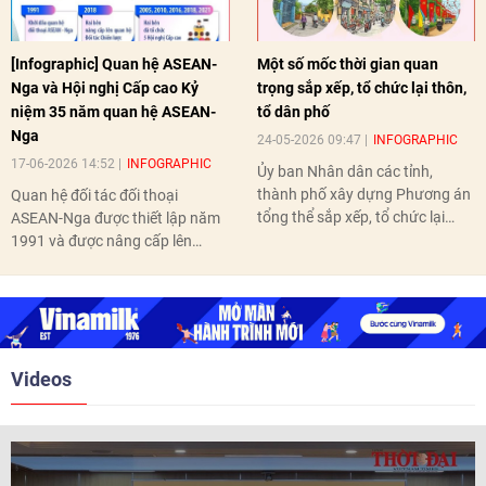
[Infographic] Quan hệ ASEAN-
Một số mốc thời gian quan
Nga và Hội nghị Cấp cao Kỷ
trọng sắp xếp, tổ chức lại thôn,
niệm 35 năm quan hệ ASEAN-
tổ dân phố
Nga
24-05-2026 09:47
INFOGRAPHIC
17-06-2026 14:52
INFOGRAPHIC
Ủy ban Nhân dân các tỉnh,
thành phố xây dựng Phương án
Quan hệ đối tác đối thoại
tổng thể sắp xếp, tổ chức lại
ASEAN-Nga được thiết lập năm
thôn, tổ dân phố hoàn thành
1991 và được nâng cấp lên
trước ngày 10/6/2026.
quan hệ Đối tác chiến lược năm
2018. Hai bên đã tổ chức 5 Hội
nghị Cấp cao vào các năm 2005,
2010, 2016, 2018, 2021.
Videos