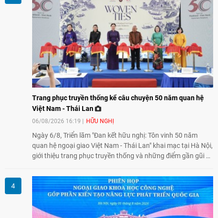
Trang phục truyền thống kể câu chuyện 50 năm quan hệ
Việt Nam - Thái Lan
06/08/2026 16:19
HỮU NGHỊ
Ngày 6/8, Triển lãm "Đan kết hữu nghị: Tôn vinh 50 năm
quan hệ ngoại giao Việt Nam - Thái Lan" khai mạc tại Hà Nội,
giới thiệu trang phục truyền thống và những điểm gần gũi về
văn hóa giữa hai nước. Sự kiện cũng nhấn mạnh vai trò của
giao lưu nhân dân trong chặng đường nửa thế kỷ quan hệ
song phương.