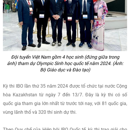
Đội tuyển Việt Nam gồm 4 học sinh (đứng giữa trong
ảnh) tham dự Olympic Sinh học quốc tế năm 2024. (Ảnh:
Bộ Giáo dục và Đào tạo)
Kỳ thi IBO lần thứ 35 năm 2024 được tổ chức tại nước Cộng
hòa Kazakhstan từ ngày 7 đến 13/7. Đây là kỳ thi có số
quốc gia tham gia lớn nhất từ trước tới nay, với 81 quốc gia,
vùng lãnh thổ và 320 thí sinh dự thi.
Theo Quy chế của Hiệp hội IBO Quốc tế, kỳ thi trao giải cho