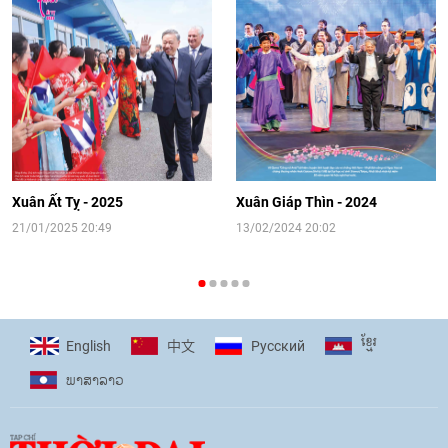
Video: Cơ hội giao lưu quốc tế cho học
sinh Việt Nam tại trại hè Artek
14:41
|
12/06/2026
[Video] Đối ngoại nhân dân Thủ đô
hướng tới kết nối hiệu quả nguồn lực
người Việt Nam ở nước ngoài
Xuân Ất Tỵ - 2025
Xuân Giáp Thìn - 2024
16:58
|
10/06/2026
21/01/2025 20:49
13/02/2024 20:02
[Video] Plan International đồng hành
cùng thanh thiếu nhi tiên phong ứng
ខ្មែរ
English
Pусский
中文
phó với biến đổi khí hậu
ພາ​ສາ​ລາວ
17:07
|
09/06/2026