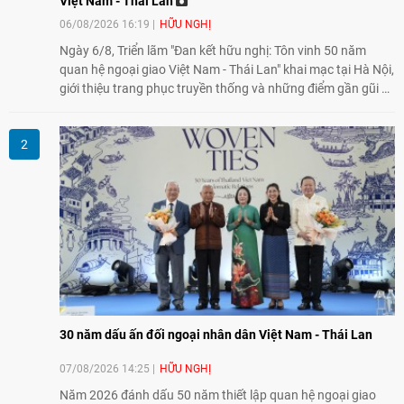
Việt Nam - Thái Lan
06/08/2026 16:19
HỮU NGHỊ
Ngày 6/8, Triển lãm "Đan kết hữu nghị: Tôn vinh 50 năm
quan hệ ngoại giao Việt Nam - Thái Lan" khai mạc tại Hà Nội,
giới thiệu trang phục truyền thống và những điểm gần gũi về
văn hóa giữa hai nước. Sự kiện cũng nhấn mạnh vai trò của
giao lưu nhân dân trong chặng đường nửa thế kỷ quan hệ
song phương.
30 năm dấu ấn đối ngoại nhân dân Việt Nam - Thái Lan
07/08/2026 14:25
HỮU NGHỊ
Năm 2026 đánh dấu 50 năm thiết lập quan hệ ngoại giao