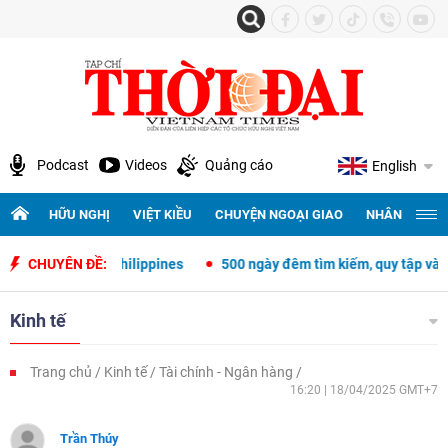
Podcast
Videos
Quảng cáo
English
HỮU NGHỊ
VIỆT KIỀU
CHUYỆN NGOẠI GIAO
NHÂN QUYỀN 
t Nam - Philippines
CHUYÊN ĐỀ:
500 ngày đêm tìm kiếm, quy tập và xác định dan
Kinh tế
Trang chủ
Kinh tế
Tài chính - Ngân hàng
16:20 | 18/04/2025 GMT+7
Trần Thúy