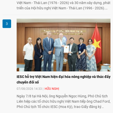
Việt Nam - Thái Lan (1976 - 2026) và 30 năm xây dựng, phát
triển của Hội hữu nghị Việt Nam - Thái Lan (1996 - 2026).
Trong dòng chảy quan hệ hai nước, Hội đã kiên trì vun đắp
tình hữu nghị, đồng thời từng bước mở rộng hoạt động từ
giao lưu truyền thống sang kết nối địa phương, doanh
nghiệp, giáo dục, văn hóa và thế hệ trẻ, góp phần tăng
cường sự hiểu biết và hợp tác giữa nhân dân hai nước.
IESC hỗ trợ Việt Nam hiện đại hóa nông nghiệp và thúc đẩy
chuyển đổi số
07/08/2026 14:33
HỮU NGHỊ
Ngày 7/8 tại Hà Nội, ông Nguyễn Ngọc Hùng, Phó Chủ tịch
Liên hiệp các tổ chức hữu nghị Việt Nam tiếp ông Chad Ford,
Phó Chủ tịch Tổ chức IESC (Hoa Kỳ), trao Giấy đăng ký
thành lập Văn phòng Đại diện của IESC tại Việt Nam và trao