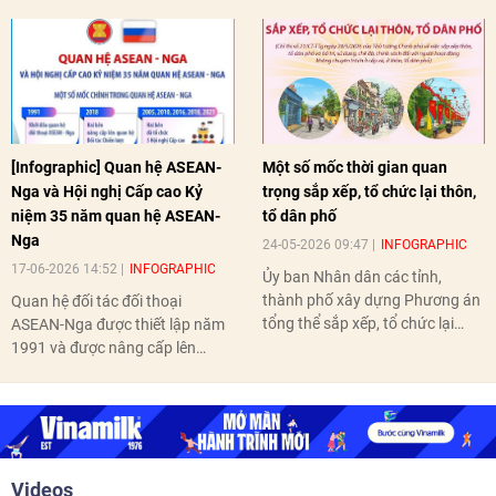
[Infographic] Quan hệ ASEAN-
Một số mốc thời gian quan
Nga và Hội nghị Cấp cao Kỷ
trọng sắp xếp, tổ chức lại thôn,
niệm 35 năm quan hệ ASEAN-
tổ dân phố
Nga
24-05-2026 09:47
INFOGRAPHIC
17-06-2026 14:52
INFOGRAPHIC
Ủy ban Nhân dân các tỉnh,
thành phố xây dựng Phương án
Quan hệ đối tác đối thoại
tổng thể sắp xếp, tổ chức lại
ASEAN-Nga được thiết lập năm
thôn, tổ dân phố hoàn thành
1991 và được nâng cấp lên
trước ngày 10/6/2026.
quan hệ Đối tác chiến lược năm
2018. Hai bên đã tổ chức 5 Hội
nghị Cấp cao vào các năm 2005,
2010, 2016, 2018, 2021.
Videos