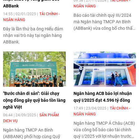
09:58 | 27/11/2024
TÀI CHÍNH -
ABBank
NGÂN HÀNG
14:55 | 02/01/2025
TÀI CHÍNH -
Báo cáo tài chính quý III/2024
NGÂN HÀNG
mà Ngân hàng TMCP An Bình
(ABBank) vừa công bố cho thấy
Đây là lần thứ ba ông Hiếu đảm
những khó khăn đáng kể trong
nhận vai trò này tại ngân hàng
hoạt động kinh doanh.
ABBank.
"Bước chân di sản": Giải chạy
Ngân hàng ACB báo lợi nhuận
cộng đồng gây quỹ bảo tồn làng
quý I/2025 đạt 4.596 tỷ đồng
nghề Việt
17:49 | 23/04/2025
TÀI CHÍNH -
NGÂN HÀNG
06:44 | 24/09/2025
SẢN PHẨM
DỊCH VỤ
Ngân hàng TMCP Á Châu (ACB)
vừa công bố báo cáo tài chính
Ngân hàng TMCP An Bình
quý I/2025 với lợi nhuận trước
(ABBANK) phối hợp cùng Quỹ