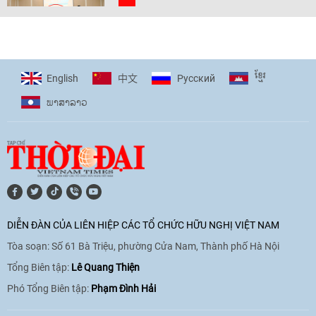
[Video] Trẻ em Đông Á cùng kiến tạo
giải pháp cho những thách thức chung
17:44
|
27/06/2026
ខ្មែរ
English
Pусский
中文
ພາ​ສາ​ລາວ
[Video] Âm nhạc flamenco gắn kết văn
hoá Việt Nam - Tây Ban Nha
11:10
|
17/06/2026
[Video] Trao tặng Kỷ niệm chương "Vì
hòa bình, hữu nghị giữa các dân tộc"
DIỄN ĐÀN CỦA LIÊN HIỆP CÁC TỔ CHỨC HỮU NGHỊ VIỆT NAM
cho Đại sứ Hungary tại Việt Nam
Tòa soạn: Số 61 Bà Triệu, phường Cửa Nam, Thành phố Hà Nội
17:25
|
13/06/2026
Tổng Biên tập:
Lê Quang Thiện
Phó Tổng Biên tập:
Phạm Đình Hải
[Video] Nhân dân Việt Nam luôn trân