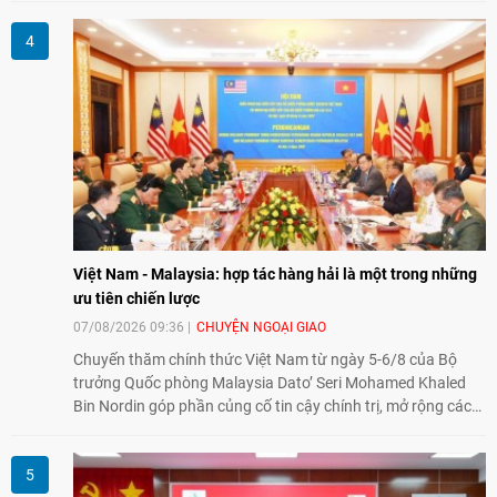
đổi về định hướng triển khai Dự án "Mở rộng Thương mại
Nông nghiệp và An toàn thực phẩm Hoa Kỳ - Việt Nam",
hướng tới thúc đẩy chuyển đổi số, hiện đại hóa nông nghiệp
và mở rộng hợp tác phát triển giữa hai nước.
Việt Nam - Malaysia: hợp tác hàng hải là một trong những
ưu tiên chiến lược
07/08/2026 09:36
CHUYỆN NGOẠI GIAO
Chuyến thăm chính thức Việt Nam từ ngày 5-6/8 của Bộ
trưởng Quốc phòng Malaysia Dato’ Seri Mohamed Khaled
Bin Nordin góp phần củng cố tin cậy chính trị, mở rộng các
lĩnh vực hợp tác và thúc đẩy quan hệ quốc phòng Việt Nam -
Malaysia theo hướng ngày càng thực chất.