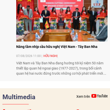
Nâng tầm nhịp cầu hữu nghị Việt Nam - Tây Ban Nha
07/08/2026 11:00
HỮU NGHỊ
Việt Nam và Tây Ban Nha đang hướng tới kỷ niệm 50 năm
thiết lập quan hệ ngoại giao (1977-2027), trong bối cảnh
quan hệ hai nước đứng trước những cơ hội phát triển mới.
Cùng với đối ngoại Đảng và ngoại giao Nhà nước, đối ngoại
nhân dân có vai trò quan trọng trong việc củng cố nền tảng
xã hội, tăng cường hiểu biết, tin cậy và gắn bó giữa nhân
dân hai nước.
Multimedia
Xem trên