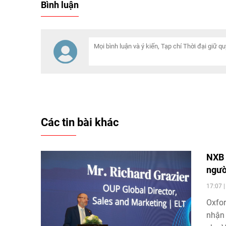
Bình luận
cơ quan th
so với cùng kỳ.
định mới n
Các tin bài khác
NXB 
ngườ
17:07 
Oxfor
nhận 