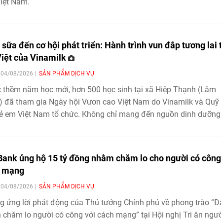
iệt Nam.
 sữa đến cơ hội phát triển: Hành trình vun đắp tương lai 
iệt của Vinamilk
| 04/08/2026
SẢN PHẨM DỊCH VỤ
 thềm năm học mới, hơn 500 học sinh tại xã Hiệp Thạnh (Lâm
 đã tham gia Ngày hội Vươn cao Việt Nam do Vinamilk và Quỹ
rẻ em Việt Nam tổ chức. Không chỉ mang đến nguồn dinh dưỡng
 thực cho trẻ em địa phương, chương trình còn tạo cơ hội để cá
vui chơi, vận động, khám phá tri thức và nuôi dưỡng những ướ
 lai. Hoạt động nối dài hành trình gần hai thập kỷ của Quỹ sữa
ank ủng hộ 15 tỷ đồng nhằm chăm lo cho người có công
cao Việt Nam nhằm lan tỏa cơ hội tiếp cận dinh dưỡng cho trẻ
h mạng
ớc, góp phần hiện thực hóa khát vọng về một thế hệ Việt Nam 
| 04/08/2026
SẢN PHẨM DỊCH VỤ
và phát triển toàn diện.
 ứng lời phát động của Thủ tướng Chính phủ về phong trào “Đ
chăm lo người có công với cách mạng” tại Hội nghị Tri ân ngườ