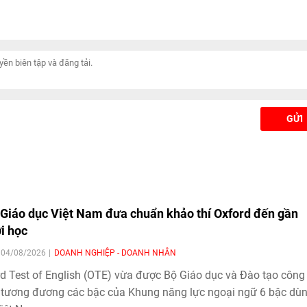
uế trong dự thảo Nghị
luật hiện hành. Trong đó, dự kiến
hất.
bỏ toàn bộ 23 Thông tư và 03 Q
định.
GỬI
Giáo dục Việt Nam đưa chuẩn khảo thí Oxford đến gần
i học
| 04/08/2026
DOANH NGHIỆP - DOANH NHÂN
d Test of English (OTE) vừa được Bộ Giáo dục và Đào tạo công
tương đương các bậc của Khung năng lực ngoại ngữ 6 bậc dù