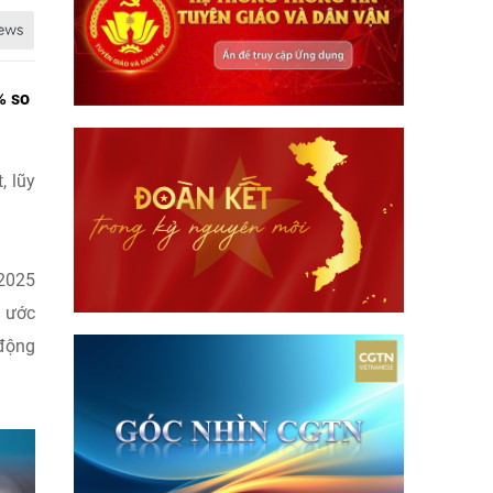
% so
, lũy
 2025
ô ước
 động