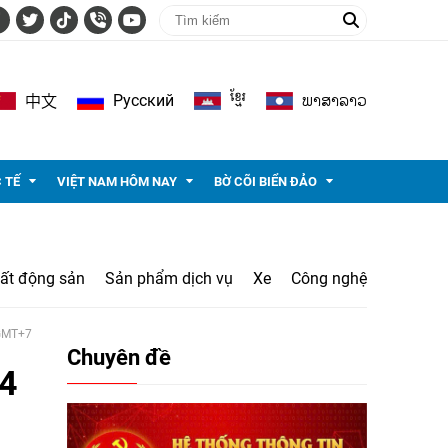
ខ្មែរ
ພາ​ສາ​ລາວ
Pусский
中文
 TẾ
VIỆT NAM HÔM NAY
BỜ CÕI BIỂN ĐẢO
ất động sản
Sản phẩm dịch vụ
Xe
Công nghệ
 GMT+7
Chuyên đề
34