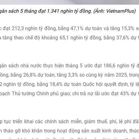
gân sách 5 tháng đạt 1.341 nghìn tỷ đồng. (Ảnh: VietnamPlus)
 đạt 212,3 nghìn tỷ đồng, bằng 47,1% dự toán và tăng 15,3% s
gia tăng theo chế độ khoảng 65,1 nghìn tỷ đồng, bằng 37,6% dự 
 ngân sách nhà nước thực hiện tháng 5 ước đạt 186,6 nghìn tỷ 
 đồng, bằng 26,8% dự toán, tăng 3,3% so cùng kỳ năm 2025, tron
2 nghìn tỷ đồng, bằng 18,4% dự toán Quốc hội quyết định, tỷ lệ
ạch Thủ tướng Chính phủ giao; chi trả nợ lãi ước đạt 43% dự 
p tục triển khai các chính sách miễn, giảm thuế, phí, lệ phí đ
n tháo gỡ khó khăn trong hoạt động sản xuất kinh doanh, thú