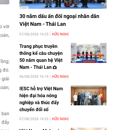
30 năm dấu ấn đối ngoại nhân dân
Việt Nam - Thái Lan
o với
07/08/2026 14:25
HỮU NGHỊ
toán,
Trang phục truyền
thống kể câu chuyện
50 năm quan hệ Việt
đồng;
Nam - Thái Lan
g đó:
06/08/2026 16:19
HỮU NGHỊ
 giải
toán;
IESC hỗ trợ Việt Nam
hiện đại hóa nông
nghiệp và thúc đẩy
chuyển đổi số
ã ban
07/08/2026 14:33
HỮU NGHỊ
c đẩy