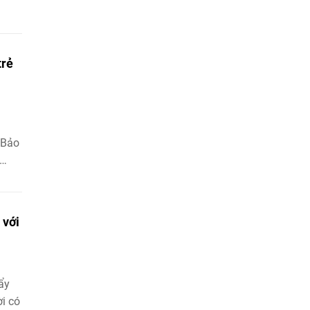
trẻ
 Bảo
c em
c mơ
 với
 em
khỏe
ẩy
i có