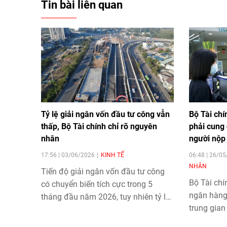
Tin bài liên quan
Tỷ lệ giải ngân vốn đầu tư công vẫn
Bộ Tài chí
thấp, Bộ Tài chính chỉ rõ nguyên
phải cung 
nhân
người nộp
17:56 | 03/06/2026
KINH TẾ
06:48 | 26/0
NHÂN
Tiến độ giải ngân vốn đầu tư công
Bộ Tài chí
có chuyển biến tích cực trong 5
ngân hàng,
tháng đầu năm 2026, tuy nhiên tỷ lệ
trung gian
giải ngân trong 5 tháng đầu năm
thông tin 
nay vẫn ở mức thấp so yêu cầu và