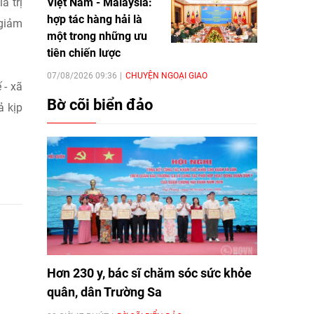
Việt Nam - Malaysia:
á trị
hợp tác hàng hải là
 giảm
một trong những ưu
tiên chiến lược
07/08/2026 09:36
CHUYỆN NGOẠI GIAO
 - xã
Bờ cõi biển đảo
ả kịp
Hơn 230 y, bác sĩ chăm sóc sức khỏe
quân, dân Trường Sa