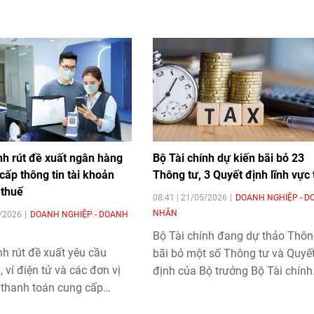
nh rút đề xuất ngân hàng
Bộ Tài chính dự kiến bãi bỏ 23
cấp thông tin tài khoản
Thông tư, 3 Quyết định lĩnh vực
 thuế
08:41 | 21/05/2026
DOANH NGHIỆP - D
NHÂN
5/2026
DOANH NGHIỆP - DOANH
Bộ Tài chính đang dự thảo Thôn
nh rút đề xuất yêu cầu
bãi bỏ một số Thông tư và Quyế
 ví điện tử và các đơn vị
định của Bộ trưởng Bộ Tài chính
 thanh toán cung cấp
trong lĩnh vực thuế nhằm thống 
tài khoản người dùng cho
đồng bộ với hệ thống quy định 