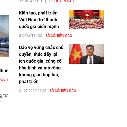
22 GIỜ 47 PHÚT
BỜ CÕI BIỂN ĐẢO
Kiến tạo, phát triển
Việt Nam trở thành
quốc gia biển mạnh
5 NGÀY TRƯỚC
BỜ CÕI BIỂN ĐẢO
Bảo vệ vững chắc chủ
quyền, thúc đẩy lợi
ích quốc gia, củng cố
hòa bình và mở rộng
 thuế
không gian hợp tác,
OANH
phát triển
31-07-2026 09:02
BỜ CÕI BIỂN ĐẢO
g tư
t
nhất,
pháp