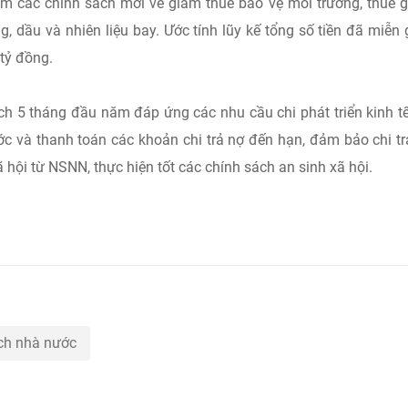
gồm các chính sách mới về giảm thuế bảo vệ môi trường, thuế gi
ăng, dầu và nhiên liệu bay. Ước tính lũy kế tổng số tiền đã miễn
tỷ đồng.
ch 5 tháng đầu năm đáp ứng các nhu cầu chi phát triển kinh tế
ớc và thanh toán các khoản chi trả nợ đến hạn, đảm bảo chi tr
 hội từ NSNN, thực hiện tốt các chính sách an sinh xã hội.
ch nhà nước