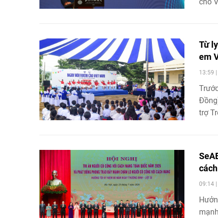
cho V
Từ ly
em V
13:59 
Trước
Đồng)
trợ T
thiết
được 
tương
SeAB
Vươn 
các
cả nư
09:14 
mạnh 
Hưởng
mạnh 