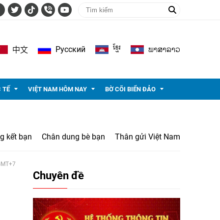
ខ្មែរ
ພາ​ສາ​ລາວ
Pусский
中文
 TẾ
VIỆT NAM HÔM NAY
BỜ CÕI BIỂN ĐẢO
g kết bạn
Chân dung bè bạn
Thân gửi Việt Nam
 GMT+7
Chuyên đề