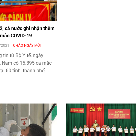
2, cả nước ghi nhận thêm
 mắc COVID-19
2/2021
CHÀO NGÀY MỚI
 tin từ Bộ Y tế, ngày
ệt Nam có 15.895 ca mắc
ại 60 tỉnh, thành phố,
ội 1.244 ca.