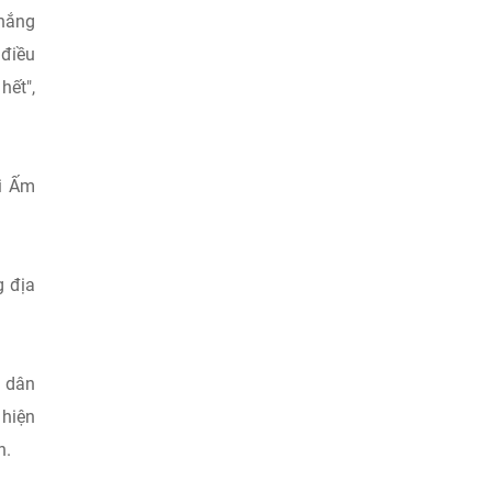
 nắng
 điều
hết",
ái Ấm
g địa
ộ dân
 hiện
n.