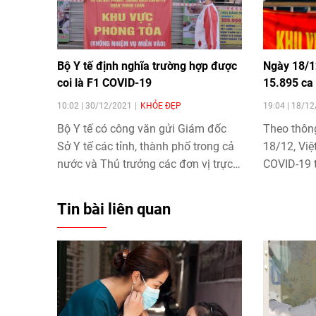
Bộ Y tế định nghĩa trường hợp được
Ngày 18/1
coi là F1 COVID-19
15.895 ca
10:02 | 30/12/2021
KHỎE ĐẸP
19:04 | 18/1
Bộ Y tế có công văn gửi Giám đốc
Theo thông
Sở Y tế các tỉnh, thành phố trong cả
18/12, Vi
nước và Thủ trưởng các đơn vị trực
COVID-19 t
thuộc Bộ về việc điều chỉnh định
riêng Hà N
nghĩa ca bệnh COVID-19. Trong đó
Tin bài liên quan
có định nghĩa lại các trường hợp
được coi là F0, F1, F2.