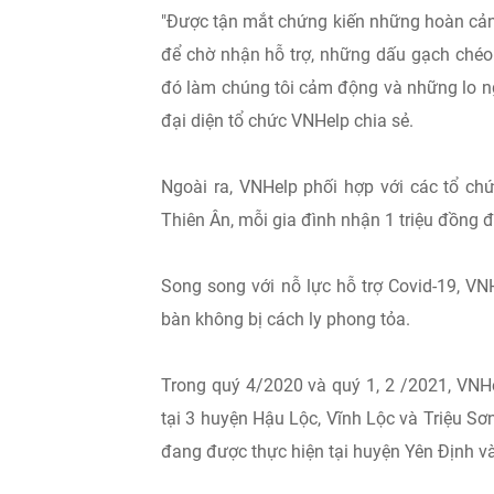
"Được tận mắt chứng kiến những hoàn cảnh
để chờ nhận hỗ trợ, những dấu gạch chéo k
đó làm chúng tôi cảm động và những lo ngại
đại diện tổ chức VNHelp chia sẻ.
Ngoài ra, VNHelp phối hợp với các tổ chứ
Thiên Ân, mỗi gia đình nhận 1 triệu đồng để
Song song với nỗ lực hỗ trợ Covid-19, VNH
bàn không bị cách ly phong tỏa.
Trong quý 4/2020 và quý 1, 2 /2021, VNH
tại 3 huyện Hậu Lộc, Vĩnh Lộc và Triệu Sơ
đang được thực hiện tại huyện Yên Định v