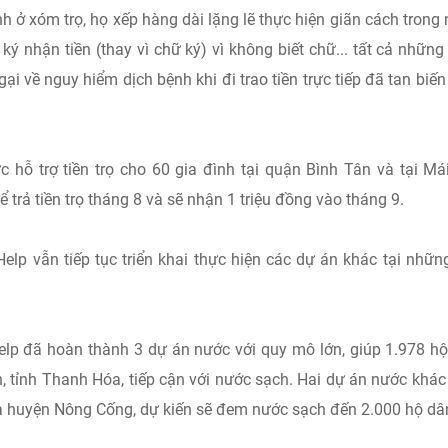
 ở xóm trọ, họ xếp hàng dài lặng lẽ thực hiện giãn cách trong
ý nhận tiền (thay vì chữ ký) vì không biết chữ... tất cả những
 về nguy hiểm dịch bệnh khi đi trao tiền trực tiếp đã tan biến 
c hỗ trợ tiền trọ cho 60 gia đình tại quận Bình Tân và tại M
 trả tiền trọ tháng 8 và sẽ nhận 1 triệu đồng vào tháng 9.
elp vẫn tiếp tục triển khai thực hiện các dự án khác tại nhữn
elp đã hoàn thành 3 dự án nước với quy mô lớn, giúp 1.978 h
n, tỉnh Thanh Hóa, tiếp cận với nước sạch. Hai dự án nước khác
à huyện Nông Cống, dự kiến sẽ đem nước sạch đến 2.000 hộ dâ