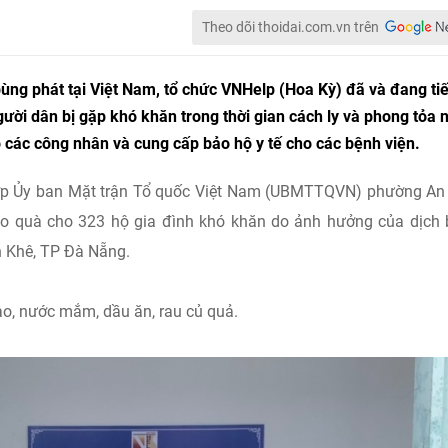
Theo dõi thoidai.com.vn trên
ùng phát tại Việt Nam, tổ chức VNHelp (Hoa Kỳ) đã và đang ti
gười dân bị gặp khó khăn trong thời gian cách ly và phong tỏa 
ho các công nhân và cung cấp bảo hộ y tế cho các bệnh viện.
hợp Ủy ban Mặt trận Tổ quốc Việt Nam (UBMTTQVN) phường An
ao quà cho 323 hộ gia đình khó khăn do ảnh hưởng của dịch
 Khê, TP Đà Nẵng.
ạo, nước mắm, dầu ăn, rau củ quả.