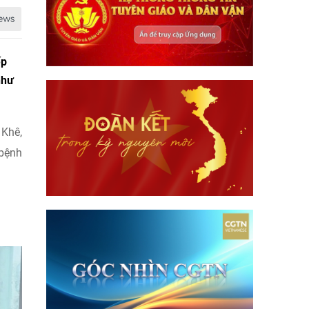
ếp
như
 Khê,
 bệnh