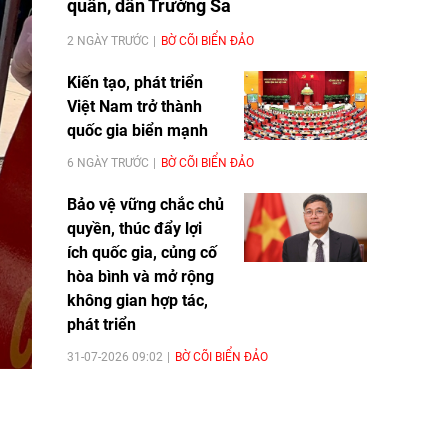
quân, dân Trường Sa
2 NGÀY TRƯỚC
BỜ CÕI BIỂN ĐẢO
Kiến tạo, phát triển
Việt Nam trở thành
quốc gia biển mạnh
6 NGÀY TRƯỚC
BỜ CÕI BIỂN ĐẢO
Bảo vệ vững chắc chủ
quyền, thúc đẩy lợi
ích quốc gia, củng cố
hòa bình và mở rộng
không gian hợp tác,
phát triển
31-07-2026 09:02
BỜ CÕI BIỂN ĐẢO