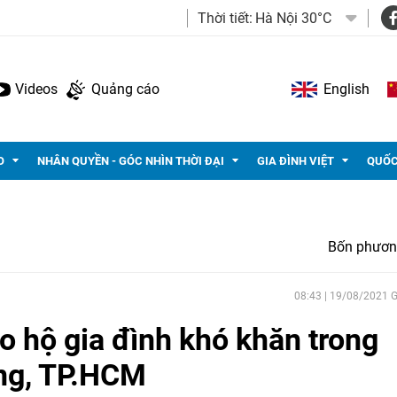
Thời tiết:
Hà Nội 30°C
Videos
Quảng cáo
English
O
NHÂN QUYỀN - GÓC NHÌN THỜI ĐẠI
GIA ĐÌNH VIỆT
QUỐC
Bốn phươn
08:43 | 19/08/2021
o hộ gia đình khó khăn trong
ẵng, TP.HCM