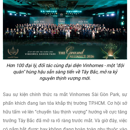
Hơn 100 đại lý, đối tác cùng đại diện Vinhomes - một "đội
quân" hùng hậu sẵn sàng tiến về Tây Bắc, mở ra kỷ
nguyên thịnh vượng mới.
Sau sự kiện chính thức ra mắt Vinhomes Sài Gòn Park, sự
phấn khích đang lan tỏa khắp thị trường TP.HCM. Cơ hội sở
hữu tấm vé lên “chuyến tàu thịnh vượng” hướng về cực tăng
trưởng Tây Bắc đã mở ra rõ ràng trước mắt. Và giờ đây, việc
có nắm bắt được hay không đang hoàn toàn phụ thuộc vào