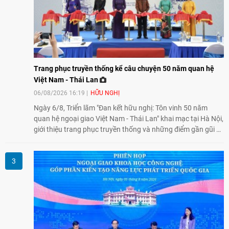
Trang phục truyền thống kể câu chuyện 50 năm quan hệ
Việt Nam - Thái Lan
06/08/2026 16:19
HỮU NGHỊ
Ngày 6/8, Triển lãm "Đan kết hữu nghị: Tôn vinh 50 năm
quan hệ ngoại giao Việt Nam - Thái Lan" khai mạc tại Hà Nội,
giới thiệu trang phục truyền thống và những điểm gần gũi về
văn hóa giữa hai nước. Sự kiện cũng nhấn mạnh vai trò của
giao lưu nhân dân trong chặng đường nửa thế kỷ quan hệ
song phương.