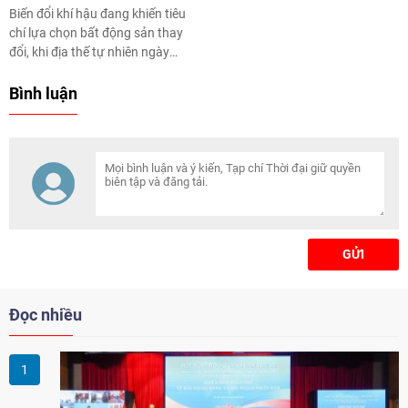
Biến đổi khí hậu đang khiến tiêu
chí lựa chọn bất động sản thay
đổi, khi địa thế tự nhiên ngày
càng trở thành yếu tố quyết định
giá trị tài sản trong dài hạn.
Bình luận
Trong xu hướng dịch chuyển đó,
Tây Bắc TP.HCM được đánh giá
là vùng đất hội tụ nhiều lợi thế tự
nhiên để kiến tạo những di sản
truyền đời, nơi bình yên và thịnh
vượng của đa thế hệ được gìn
giữ trọn vẹn.
GỬI
Đọc nhiều