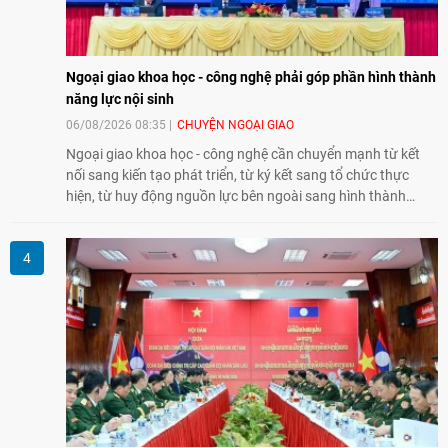
Ngoại giao khoa học - công nghệ phải góp phần hình thành
năng lực nội sinh
06/08/2026 08:35
CHUYỆN NGOẠI GIAO
Ngoại giao khoa học - công nghệ cần chuyển mạnh từ kết
nối sang kiến tạo phát triển, từ ký kết sang tổ chức thực
hiện, từ huy động nguồn lực bên ngoài sang hình thành
năng lực nội sinh, qua đó góp phần đưa khoa học, công
nghệ, đổi mới sáng tạo và chuyển đổi số trở thành động lực
phát triển đất nước.