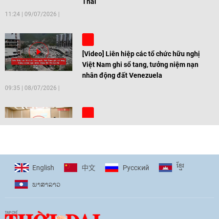
Thai
11:24
|
09/07/2026
[Video] Liên hiệp các tổ chức hữu nghị
Việt Nam ghi sổ tang, tưởng niệm nạn
nhân động đất Venezuela
09:35
|
08/07/2026
[Video] Trẻ em Đông Á cùng kiến tạo
giải pháp cho những thách thức chung
17:44
|
27/06/2026
ខ្មែរ
English
Pусский
中文
ພາ​ສາ​ລາວ
[Video] Âm nhạc flamenco gắn kết văn
hoá Việt Nam - Tây Ban Nha
11:10
|
17/06/2026