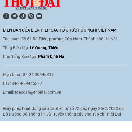
[Video] Trao tặng Kỷ niệm chương "Vì
hòa bình, hữu nghị giữa các dân tộc"
DIỄN ĐÀN CỦA LIÊN HIỆP CÁC TỔ CHỨC HỮU NGHỊ VIỆT NAM
cho Đại sứ Hungary tại Việt Nam
Tòa soạn: Số 61 Bà Triệu, phường Cửa Nam, Thành phố Hà Nội
17:25
|
13/06/2026
Tổng Biên tập:
Lê Quang Thiện
Phó Tổng Biên tập:
Phạm Đình Hải
[Video] Nhân dân Việt Nam luôn trân
trọng tình cảm của nước Nga
Điện thoại: 84-24-39445396
08:02
|
13/06/2026
Fax: 84-24-39445397
Email:
toasoan@thoidai.com.vn
Video: Cơ hội giao lưu quốc tế cho học
Giấy phép hoạt động báo chí điện tử số 73 cấp ngày 26/2/2020 do
sinh Việt Nam tại trại hè Artek
Bộ trưởng Bộ Thông tin và Truyền thông cấp cho Tạp chí Thời Đại
14:41
|
12/06/2026
Based on MasterCMS Ultimate Edition 2024 v2.9