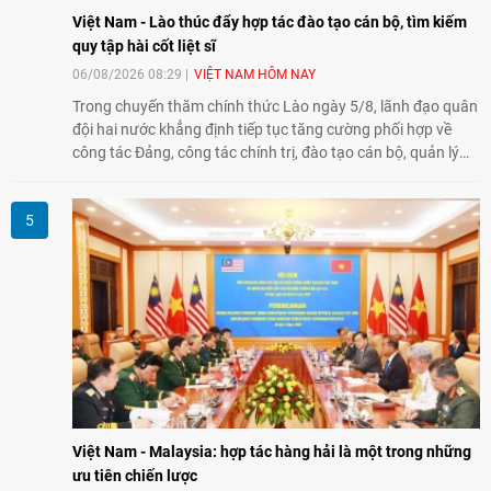
Việt Nam - Lào thúc đẩy hợp tác đào tạo cán bộ, tìm kiếm
quy tập hài cốt liệt sĩ
06/08/2026 08:29
VIỆT NAM HÔM NAY
Trong chuyến thăm chính thức Lào ngày 5/8, lãnh đạo quân
đội hai nước khẳng định tiếp tục tăng cường phối hợp về
công tác Đảng, công tác chính trị, đào tạo cán bộ, quản lý
biên giới và tìm kiếm, quy tập hài cốt liệt sĩ, góp phần làm
sâu sắc hơn quan hệ hữu nghị đặc biệt Việt Nam - Lào.
Việt Nam - Malaysia: hợp tác hàng hải là một trong những
ưu tiên chiến lược