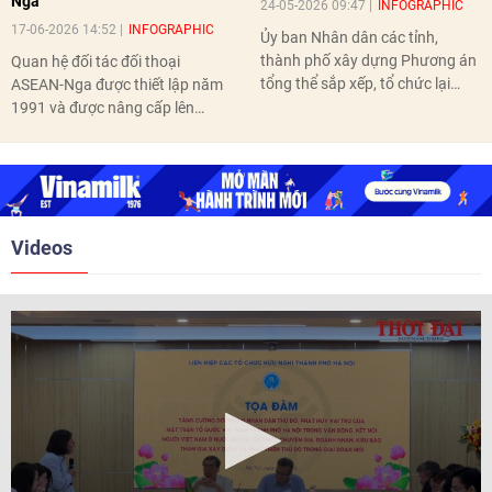
Nga
24-05-2026 09:47
INFOGRAPHIC
17-06-2026 14:52
INFOGRAPHIC
Ủy ban Nhân dân các tỉnh,
thành phố xây dựng Phương án
Quan hệ đối tác đối thoại
tổng thể sắp xếp, tổ chức lại
ASEAN-Nga được thiết lập năm
thôn, tổ dân phố hoàn thành
1991 và được nâng cấp lên
trước ngày 10/6/2026.
quan hệ Đối tác chiến lược năm
2018. Hai bên đã tổ chức 5 Hội
nghị Cấp cao vào các năm 2005,
2010, 2016, 2018, 2021.
Videos