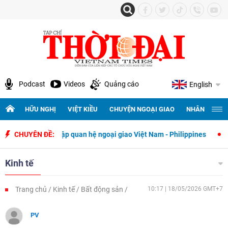
Podcast
Videos
Quảng cáo
English
HỮU NGHỊ
VIỆT KIỀU
CHUYỆN NGOẠI GIAO
NHÂN QUYỀN 
hiết lập quan hệ ngoại giao Việt Nam - Philippines
CHUYÊN ĐỀ:
500 ngày đêm t
Kinh tế
Trang chủ
Kinh tế
Bất động sản
10:17 | 18/05/2026 GMT+7
PV