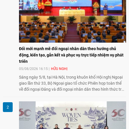
Đổi mới mạnh mẽ đối ngoại nhân dân theo hướng chủ
động, kiến tạo, gắn kết và phục vụ trực tiếp nhiệm vụ phát
triển
05/08/2026 16:15
HỮU NGHỊ
Sáng ngày 5/8, tại Hà Nội, trong khuôn khổ Hội nghị Ngoại
giao lần thứ 33, Bộ Ngoại giao tổ chức Phiên họp toàn thể
về đối ngoại Đảng và đối ngoại nhân dân theo hình thức trực
tiếp kết hợp trực tuyến với 34 tỉnh, thành phố trên cả nước
và các Cơ quan đại diện Việt Nam ở nước ngoài.