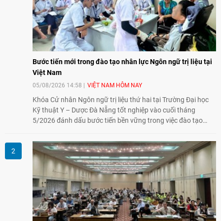
Bước tiến mới trong đào tạo nhân lực Ngôn ngữ trị liệu tại
Việt Nam
05/08/2026 14:58
VIỆT NAM HÔM NAY
Khóa Cử nhân Ngôn ngữ trị liệu thứ hai tại Trường Đại học
Kỹ thuật Y – Dược Đà Nẵng tốt nghiệp vào cuối tháng
5/2026 đánh dấu bước tiến bền vững trong việc đào tạo
nguồn nhân lực chất lượng cao cho một chuyên ngành trẻ
tại Việt Nam.