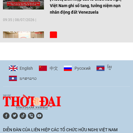
Việt Nam ghi sổ tang, tưởng niệm nạn
nhân động đất Venezuela
09:35
|
08/07/2026
[Video] Trẻ em Đông Á cùng kiến tạo
giải pháp cho những thách thức chung
17:44
|
27/06/2026
ខ្មែរ
English
Pусский
中文
ພາ​ສາ​ລາວ
[Video] Âm nhạc flamenco gắn kết văn
hoá Việt Nam - Tây Ban Nha
11:10
|
17/06/2026
[Video] Trao tặng Kỷ niệm chương "Vì
hòa bình, hữu nghị giữa các dân tộc"
DIỄN ĐÀN CỦA LIÊN HIỆP CÁC TỔ CHỨC HỮU NGHỊ VIỆT NAM