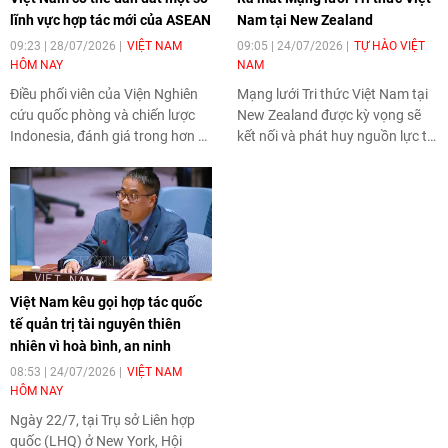
lĩnh vực hợp tác mới của ASEAN
Nam tại New Zealand
09:23 | 28/07/2026
VIỆT NAM
09:05 | 24/07/2026
TỰ HÀO VIỆT
HÔM NAY
NAM
Điều phối viên của Viện Nghiên
Mạng lưới Tri thức Việt Nam tại
cứu quốc phòng và chiến lược
New Zealand được kỳ vọng sẽ
Indonesia, đánh giá trong hơn 3
kết nối và phát huy nguồn lực trí
thập kỷ tham gia ASEAN, Việt
tuệ của cộng đồng người Việt,
Nam đã có nhiều đóng góp nổi
tăng cường sự gắn kết cộng
bật đối với tiến trình xây dựng
đồng, thúc đẩy quan hệ hợp tác
Cộng đồng ASEAN.
nhân dân cũng như đóng góp
tích cực cho sự phát triển chung
của Việt Nam và New Zealand.
Việt Nam kêu gọi hợp tác quốc
tế quản trị tài nguyên thiên
nhiên vì hoà bình, an ninh
08:53 | 24/07/2026
VIỆT NAM
HÔM NAY
Ngày 22/7, tại Trụ sở Liên hợp
quốc (LHQ) ở New York, Hội