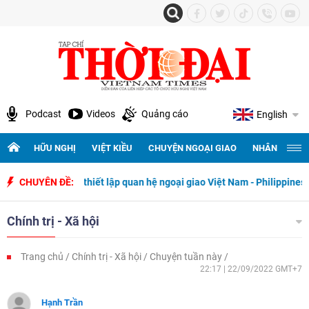
Podcast
Videos
Quảng cáo
English
HỮU NGHỊ
VIỆT KIỀU
CHUYỆN NGOẠI GIAO
NHÂN QUYỀN 
năm ngày thiết lập quan hệ ngoại giao Việt Nam - Philippines
CHUYÊN ĐỀ:
500 
Chính trị - Xã hội
Trang chủ
Chính trị - Xã hội
Chuyện tuần này
22:17 | 22/09/2022 GMT+7
Hạnh Trần