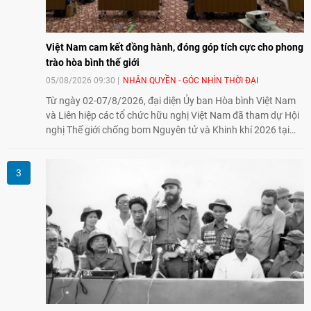
Việt Nam cam kết đồng hành, đóng góp tích cực cho phong
trào hòa bình thế giới
05/08/2026 09:30
NHÂN QUYỀN - GÓC NHÌN THỜI ĐẠI
Từ ngày 02-07/8/2026, đại diện Ủy ban Hòa bình Việt Nam
và Liên hiệp các tổ chức hữu nghị Việt Nam đã tham dự Hội
nghị Thế giới chống bom Nguyên tử và Khinh khí 2026 tại
thành phố Hiroshima, Nhật Bản, tiếp tục khẳng định cam kết
đồng hành cùng với phong trào hoà bình của nhân dân
Nhật Bản và thế giới ủng hộ giải trừ vũ khí hạt nhân của Việt
Nam.