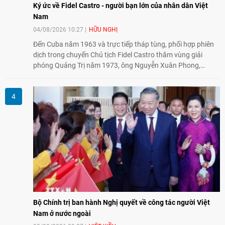
Ký ức về Fidel Castro - người bạn lớn của nhân dân Việt
Nam
04/08/2026 10:27
HỮU NGHỊ
Đến Cuba năm 1963 và trực tiếp tháp tùng, phối hợp phiên
dịch trong chuyến Chủ tịch Fidel Castro thăm vùng giải
phóng Quảng Trị năm 1973, ông Nguyễn Xuân Phong,
nguyên Vụ trưởng Vụ Châu Mỹ (Bộ Ngoại giao) kể lại những
hình ảnh không phai về người bạn lớn thủy chung, tận tụy
của nhân dân Việt Nam.
Bộ Chính trị ban hành Nghị quyết về công tác người Việt
Nam ở nước ngoài