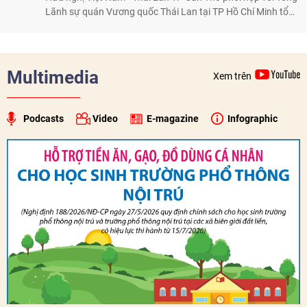
Lãnh sự quán Vương quốc Thái Lan tại TP Hồ Chí Minh tổ
chức họp mặt kỷ niệm 50 năm thiết lập quan hệ ngoại giao
Việt Nam - Thái Lan (1976-2026). Tại đây, nhấn mạnh vai trò
của giao lưu nhân dân, Tổng Lãnh sự Thái Lan cho biết các
hoạt động trao đổi về văn hóa, giáo dục, du lịch, ẩm thực,
Multimedia
Xem trên
nghệ thuật và giao lưu thanh niên đã góp phần đưa quan hệ
Thái Lan - Việt Nam ngày càng gắn bó, gần gũi.
Podcasts
Video
E-magazine
Infographic