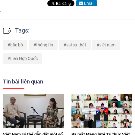
Email
Tags:
bắc bộ
thông tin
sai sự thật
việt nam
Liên Hợp Quốc
Tin bài liên quan
Việt Nam có thể dẫn dắt một số
Ra mắt Mạng lưới Tri thức Việt