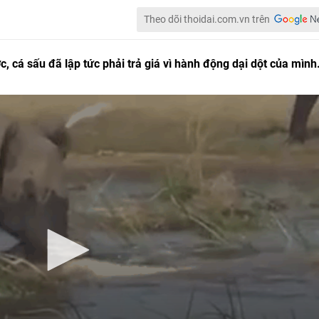
Theo dõi thoidai.com.vn trên
, cá sấu đã lập tức phải trả giá vì hành động dại dột của mình