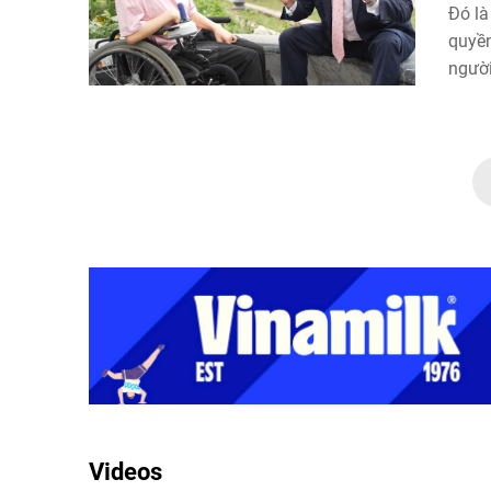
Đó là
quyền
người
xanh”
Videos