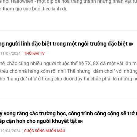
ễ hội Halloween - một dịp để hóa trang thành những nhân vật r
à tham gia các buổi tiệc kinh dị.
g người lính đặc biệt trong một ngôi trường đặc biệt
| 11/07/2024
THỜI ĐẠI TV
trẻ, chắc cũng nhiều người thuộc thế hệ 7X, 8X đã một vài lần 
trêu chó nhà hàng xóm rồi nhỉ! Thế nhưng "dám chơi" với nhữn
hó "hung dữ' như ở trong clip dưới đây thì chắc phải là những 
nh thần thép.
hy vọng rằng các trường học, công trình công cộng sẽ trở
iếp cận hơn cho người khuyết tật
| 19/04/2024
CUỘC SỐNG MUÔN MÀU