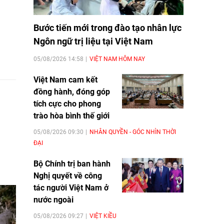
Bước tiến mới trong đào tạo nhân lực
Ngôn ngữ trị liệu tại Việt Nam
05/08/2026 14:58
VIỆT NAM HÔM NAY
Việt Nam cam kết
đồng hành, đóng góp
tích cực cho phong
trào hòa bình thế giới
05/08/2026 09:30
NHÂN QUYỀN - GÓC NHÌN THỜI
ĐẠI
Bộ Chính trị ban hành
Nghị quyết về công
tác người Việt Nam ở
nước ngoài
05/08/2026 09:27
VIỆT KIỀU