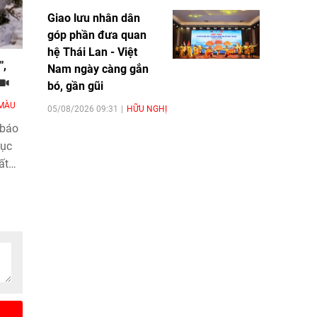
Giao lưu nhân dân
góp phần đưa quan
hệ Thái Lan - Việt
",
Nam ngày càng gắn
bó, gần gũi
MÀU
05/08/2026 09:31
HỮU NGHỊ
 báo
cục
ất
hạy.