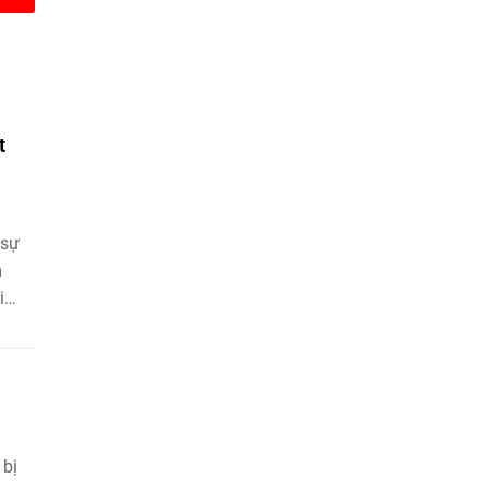
t
 sự
m
i
 bị