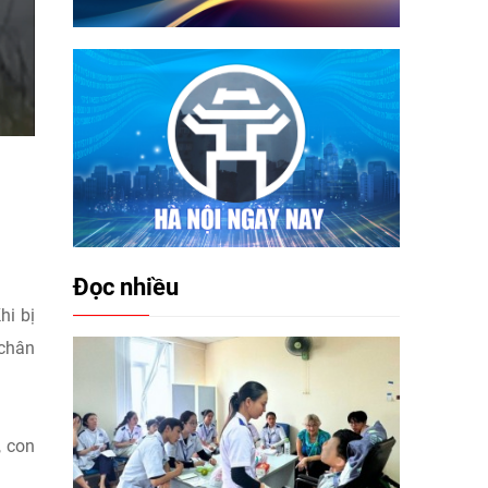
Đọc nhiều
hi bị
 chân
, con