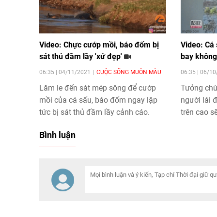
Video: Chực cướp mồi, báo đốm bị
Video: Cá 
sát thủ đầm lầy 'xử đẹp'
bay không
06:35 | 04/11/2021
CUỘC SỐNG MUÔN MÀU
06:35 | 06/1
Lăm le đến sát mép sông để cướp
Tưởng chừ
mồi của cá sấu, báo đốm ngay lập
người lái 
tức bị sát thủ đầm lầy cảnh cáo.
trên cao s
không có k
Bình luận
nhưng nhi
quay phim 
lầy' sẵn sà
này.