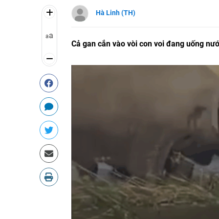
Hà Linh (TH)
a
a
Cả gan cắn vào vòi con voi đang uống nước