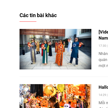
Các tin bài khác
[Vid
Na
17:30 
Nhân 
quán 
một m
nổi, 
phút.
Hall
14:29 
Mỗi n