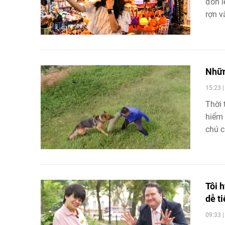
đón l
rợn v
Nhữn
15:23 
Thời 
hiểm 
chú c
có ti
Tôi 
dễ t
09:33 