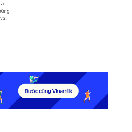
vì
những
 vào