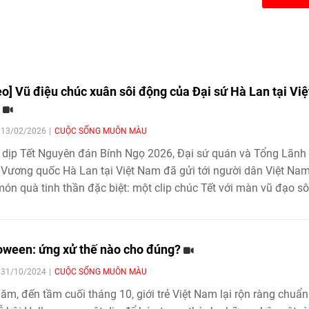
eo] Vũ điệu chúc xuân sôi động của Đại sứ Hà Lan tại Việ
m
| 13/02/2026
CUỘC SỐNG MUÔN MÀU
dịp Tết Nguyên đán Bính Ngọ 2026, Đại sứ quán và Tổng Lãnh
Vương quốc Hà Lan tại Việt Nam đã gửi tới người dân Việt Na
ón quà tinh thần đặc biệt: một clip chúc Tết với màn vũ đạo sô
trẻ trung, được thực hiện trong thời gian chuẩn bị chỉ vỏn vẹn 10
oween: ứng xử thế nào cho đúng?
| 31/10/2024
CUỘC SỐNG MUÔN MÀU
ăm, đến tầm cuối tháng 10, giới trẻ Việt Nam lại rộn ràng chuẩn