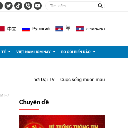
ខ្មែរ
ພາ​ສາ​ລາວ
Pусский
中文
 TẾ
VIỆT NAM HÔM NAY
BỜ CÕI BIỂN ĐẢO
Thời Đại TV
Cuộc sống muôn màu
 GMT+7
Chuyên đề