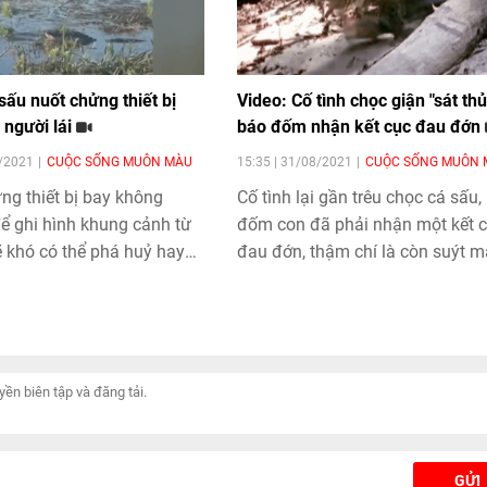
sấu nuốt chửng thiết bị
Video: Cố tình chọc giận "sát thủ
 người lái
báo đốm nhận kết cục đau đớn
0/2021
CUỘC SỐNG MUÔN MÀU
15:35 | 31/08/2021
CUỘC SỐNG MUÔN 
ng thiết bị bay không
Cố tình lại gần trêu chọc cá sấu,
để ghi hình khung cảnh từ
đốm con đã phải nhận một kết 
ẽ khó có thể phá huỷ hay
đau đớn, thậm chí là còn suýt m
ẻ thù trong tự nhiên
mạng nếu không phi thân tháo c
ều vụ việc mà các nhà
ghi lại cho thấy, 'vua đầm
ng tiêu diệt các thiết bị
GỬI