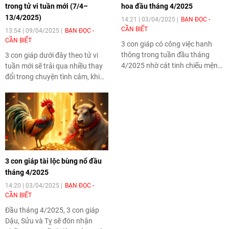
trong tử vi tuần mới (7/4–
hoa đầu tháng 4/2025
13/4/2025)
14:21 | 03/04/2025
BẠN ĐỌC -
CẦN BIẾT
13:54 | 09/04/2025
BẠN ĐỌC -
CẦN BIẾT
3 con giáp có công việc hanh
thông trong tuần đầu tháng
3 con giáp dưới đây theo tử vi
4/2025 nhờ cát tinh chiếu mệnh.
tuần mới sẽ trải qua nhiều thay
Trong khi Mão nhận được sự
đổi trong chuyện tình cảm, khi
công nhận từ cấp trên, Mùi lại có
sao đào hoa và các yếu tố chiếu
quý nhân trợ giúp, còn Dậu
mệnh mang đến cả cơ hội yêu
đứng trước cơ hội đổi đời nếu
đương mới lạ lẫn những thử
biết tận dụng thời cơ.
thách bất ngờ trong các mối
quan hệ hiện tại.
3 con giáp tài lộc bùng nổ đầu
tháng 4/2025
14:20 | 03/04/2025
BẠN ĐỌC -
CẦN BIẾT
Đầu tháng 4/2025, 3 con giáp
Dậu, Sửu và Tỵ sẽ đón nhận