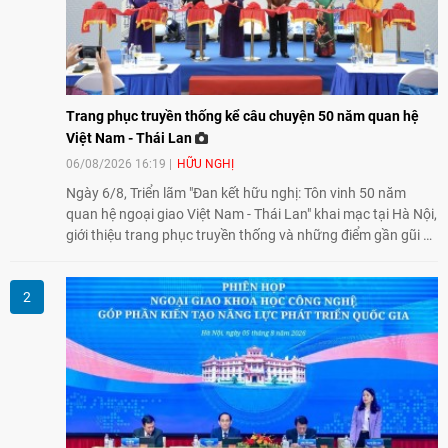
Trang phục truyền thống kể câu chuyện 50 năm quan hệ
Việt Nam - Thái Lan
06/08/2026 16:19
HỮU NGHỊ
Ngày 6/8, Triển lãm "Đan kết hữu nghị: Tôn vinh 50 năm
quan hệ ngoại giao Việt Nam - Thái Lan" khai mạc tại Hà Nội,
giới thiệu trang phục truyền thống và những điểm gần gũi về
văn hóa giữa hai nước. Sự kiện cũng nhấn mạnh vai trò của
giao lưu nhân dân trong chặng đường nửa thế kỷ quan hệ
song phương.