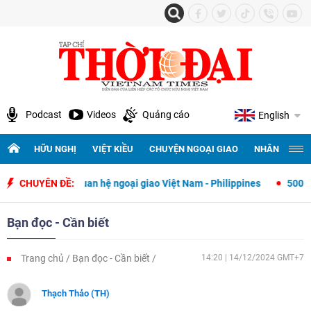
Podcast
Videos
Quảng cáo
English
HỮU NGHỊ
VIỆT KIỀU
CHUYỆN NGOẠI GIAO
NHÂN QUYỀN 
 lập quan hệ ngoại giao Việt Nam - Philippines
CHUYÊN ĐỀ:
500 ngày đêm tìm k
Bạn đọc - Cần biết
Trang chủ
Bạn đọc - Cần biết
14:20 | 14/12/2024 GMT+7
Thạch Thảo (TH)