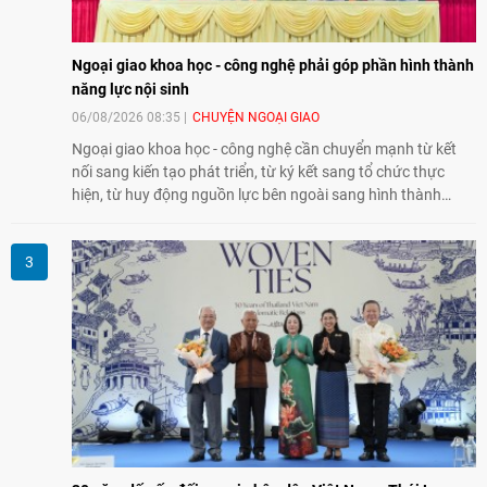
Ngoại giao khoa học - công nghệ phải góp phần hình thành
năng lực nội sinh
06/08/2026 08:35
CHUYỆN NGOẠI GIAO
Ngoại giao khoa học - công nghệ cần chuyển mạnh từ kết
nối sang kiến tạo phát triển, từ ký kết sang tổ chức thực
hiện, từ huy động nguồn lực bên ngoài sang hình thành
năng lực nội sinh, qua đó góp phần đưa khoa học, công
nghệ, đổi mới sáng tạo và chuyển đổi số trở thành động lực
phát triển đất nước.