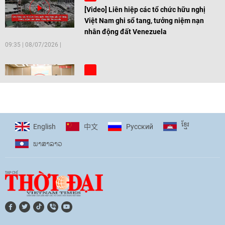
[Video] Liên hiệp các tổ chức hữu nghị
Việt Nam ghi sổ tang, tưởng niệm nạn
nhân động đất Venezuela
09:35
|
08/07/2026
[Video] Trẻ em Đông Á cùng kiến tạo
giải pháp cho những thách thức chung
17:44
|
27/06/2026
ខ្មែរ
English
Pусский
中文
ພາ​ສາ​ລາວ
[Video] Âm nhạc flamenco gắn kết văn
hoá Việt Nam - Tây Ban Nha
11:10
|
17/06/2026
[Video] Trao tặng Kỷ niệm chương "Vì