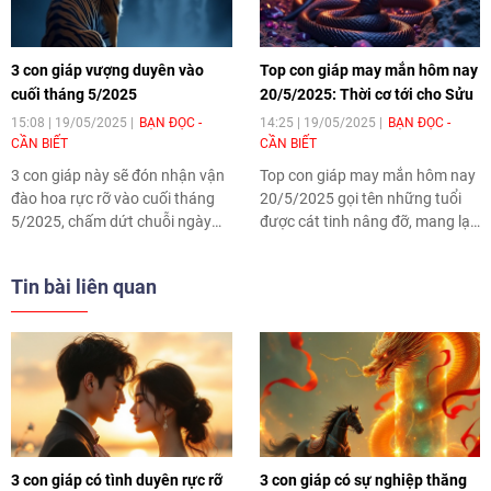
3 con giáp vượng duyên vào
Top con giáp may mắn hôm nay
cuối tháng 5/2025
20/5/2025: Thời cơ tới cho Sửu
15:08 | 19/05/2025
BẠN ĐỌC -
14:25 | 19/05/2025
BẠN ĐỌC -
CẦN BIẾT
CẦN BIẾT
3 con giáp này sẽ đón nhận vận
Top con giáp may mắn hôm nay
đào hoa rực rỡ vào cuối tháng
20/5/2025 gọi tên những tuổi
5/2025, chấm dứt chuỗi ngày
được cát tinh nâng đỡ, mang lại
lận đận trong tình duyên.
nhiều khởi sắc trong công việc,
tài chính. Nếu biết tận dụng cơ
Tin bài liên quan
hội, bản mệnh sẽ tạo bước tiến
rõ rệt trong sự nghiệp, tình cảm.
3 con giáp có tình duyên rực rỡ
3 con giáp có sự nghiệp thăng