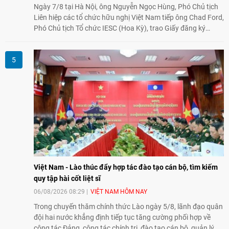
Ngày 7/8 tại Hà Nội, ông Nguyễn Ngọc Hùng, Phó Chủ tịch
Liên hiệp các tổ chức hữu nghị Việt Nam tiếp ông Chad Ford,
Phó Chủ tịch Tổ chức IESC (Hoa Kỳ), trao Giấy đăng ký
thành lập Văn phòng Đại diện của IESC tại Việt Nam và trao
đổi về định hướng triển khai Dự án "Mở rộng Thương mại
Nông nghiệp và An toàn thực phẩm Hoa Kỳ - Việt Nam",
hướng tới thúc đẩy chuyển đổi số, hiện đại hóa nông nghiệp
và mở rộng hợp tác phát triển giữa hai nước.
Việt Nam - Lào thúc đẩy hợp tác đào tạo cán bộ, tìm kiếm
quy tập hài cốt liệt sĩ
06/08/2026 08:29
VIỆT NAM HÔM NAY
Trong chuyến thăm chính thức Lào ngày 5/8, lãnh đạo quân
đội hai nước khẳng định tiếp tục tăng cường phối hợp về
công tác Đảng, công tác chính trị, đào tạo cán bộ, quản lý