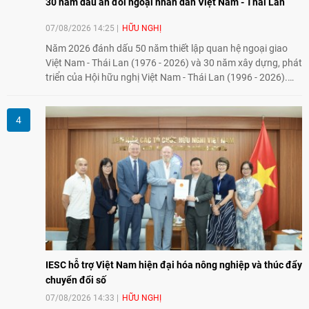
30 năm dấu ấn đối ngoại nhân dân Việt Nam - Thái Lan
07/08/2026 14:25
HỮU NGHỊ
Năm 2026 đánh dấu 50 năm thiết lập quan hệ ngoại giao
Việt Nam - Thái Lan (1976 - 2026) và 30 năm xây dựng, phát
triển của Hội hữu nghị Việt Nam - Thái Lan (1996 - 2026).
Trong dòng chảy quan hệ hai nước, Hội đã kiên trì vun đắp
tình hữu nghị, đồng thời từng bước mở rộng hoạt động từ
giao lưu truyền thống sang kết nối địa phương, doanh
nghiệp, giáo dục, văn hóa và thế hệ trẻ, góp phần tăng
cường sự hiểu biết và hợp tác giữa nhân dân hai nước.
IESC hỗ trợ Việt Nam hiện đại hóa nông nghiệp và thúc đẩy
chuyển đổi số
07/08/2026 14:33
HỮU NGHỊ