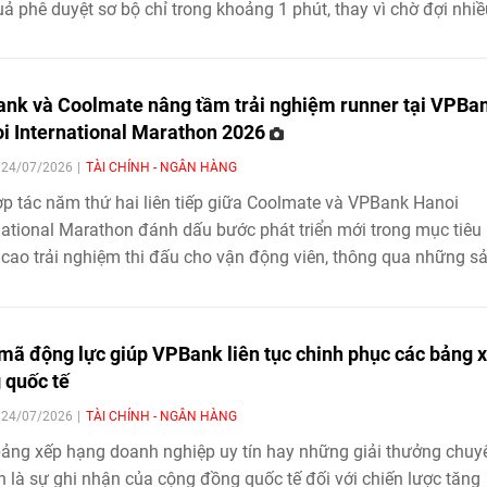
uả phê duyệt sơ bộ chỉ trong khoảng 1 phút, thay vì chờ đợi nhiề
như trước đây, VPBank trở thành ngân hàng tiên phong trên thị
g cung cấp luồng duyệt vay thế chấp siêu nhanh, mở ra chuẩn
ề trải nghiệm tài chính hiện đại.
nk và Coolmate nâng tầm trải nghiệm runner tại VPBa
i International Marathon 2026
| 24/07/2026
TÀI CHÍNH - NGÂN HÀNG
p tác năm thứ hai liên tiếp giữa Coolmate và VPBank Hanoi
national Marathon đánh dấu bước phát triển mới trong mục tiêu
cao trải nghiệm thi đấu cho vận động viên, thông qua những s
được nghiên cứu dành riêng cho điều kiện chạy bộ tại Việt Na
 mã động lực giúp VPBank liên tục chinh phục các bảng 
 quốc tế
| 24/07/2026
TÀI CHÍNH - NGÂN HÀNG
ảng xếp hạng doanh nghiệp uy tín hay những giải thưởng chuy
 là sự ghi nhận của cộng đồng quốc tế đối với chiến lược tăng