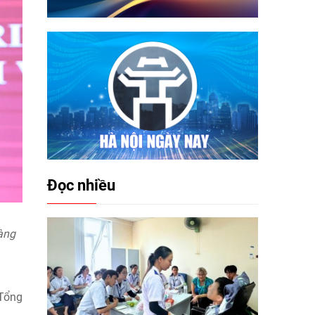
Đọc nhiều
àng
 Tổng