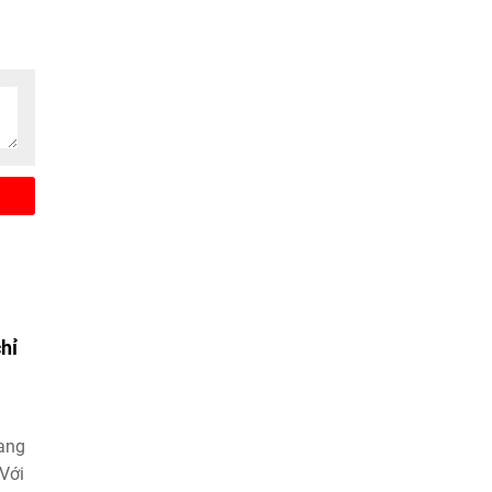
t
ý rủi
hỉ
đang
 Với