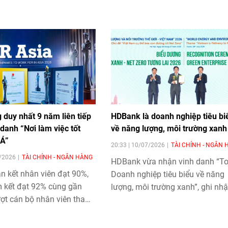
 duy nhất 9 năm liên tiếp
HDBank là doanh nghiệp tiêu bi
danh “Nơi làm việc tốt
về năng lượng, môi trường xanh
 Á”
20:33 | 10/07/2026
TÀI CHÍNH - NGÂN
7/2026
TÀI CHÍNH - NGÂN HÀNG
HDBank
vừa nhận vinh danh “T
n kết nhân viên đạt 90%,
Doanh nghiệp tiêu biểu về năng
m kết đạt 92% cùng gần
lượng, môi trường xanh”, ghi nh
ượt cán bộ nhân viên tham
những kết quả của HDBank tron
ạo trong năm qua cho thấy
triển khai chiến lược phát triển b
ông chỉ xây dựng một nơi
vững, tích hợp các yếu tố môi tr