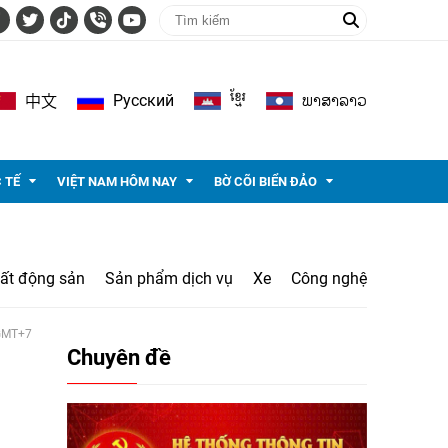
ខ្មែរ
ພາ​ສາ​ລາວ
Pусский
中文
 TẾ
VIỆT NAM HÔM NAY
BỜ CÕI BIỂN ĐẢO
ất động sản
Sản phẩm dịch vụ
Xe
Công nghệ
 GMT+7
Chuyên đề