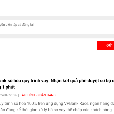
ốt, mà đang kiến tạo một
xã hội và quản trị (ESG) vào hoạ
ôn đổi mới- sáng tạo và
động quản trị, kinh doanh, quản l
cho kỷ nguyên số.
ro và vận hành.
GỬI
nk số hóa quy trình vay: Nhận kết quả phê duyệt sơ bộ c
g 1 phút
| 24/07/2026
TÀI CHÍNH - NGÂN HÀNG
uy trình số hóa 100% trên ứng dụng VPBank Race, ngân hàng 
gắn đáng kể thời gian xử lý hồ sơ vay thế chấp của khách hàng.