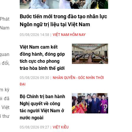
Bước tiến mới trong đào tạo nhân lực
Phát
Ngôn ngữ trị liệu tại Việt Nam
t Nam
05/08/2026 14:58
VIỆT NAM HÔM NAY
Việt Nam cam kết
đồng hành, đóng góp
 quan
tích cực cho phong
 đổi,
trào hòa bình thế giới
05/08/2026 09:30
NHÂN QUYỀN - GÓC NHÌN THỜI
ĐẠI
ệm kỳ
Bộ Chính trị ban hành
ội đã
Nghị quyết về công
 Việt
tác người Việt Nam ở
í thư
nước ngoài
05/08/2026 09:27
VIỆT KIỀU