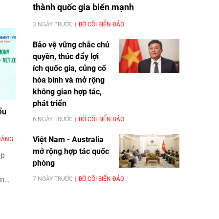
thành quốc gia biển mạnh
3 NGÀY TRƯỚC
BỜ CÕI BIỂN ĐẢO
Bảo vệ vững chắc chủ
quyền, thúc đẩy lợi
ích quốc gia, củng cố
hòa bình và mở rộng
không gian hợp tác,
phát triển
ểu
6 NGÀY TRƯỚC
BỜ CÕI BIỂN ĐẢO
Việt Nam - Australia
 HÀNG
mở rộng hợp tác quốc
op
phòng
ận
7 NGÀY TRƯỚC
BỜ CÕI BIỂN ĐẢO
g
ền
ường,