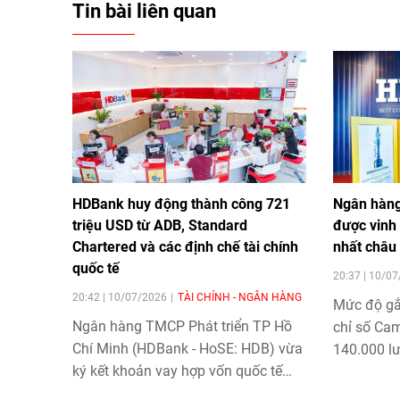
Tin bài liên quan
HDBank huy động thành công 721
Ngân hàng
triệu USD từ ADB, Standard
được vinh 
Chartered và các định chế tài chính
nhất châu
quốc tế
20:37 | 10/0
20:42 | 10/07/2026
TÀI CHÍNH - NGÂN HÀNG
Mức độ gắ
Ngân hàng TMCP Phát triển TP Hồ
chỉ số Ca
Chí Minh (HDBank - HoSE: HDB) vừa
140.000 l
ký kết khoản vay hợp vốn quốc tế
gia đào t
theo hình thức Khoản vay Xã hội
HDBank
kh