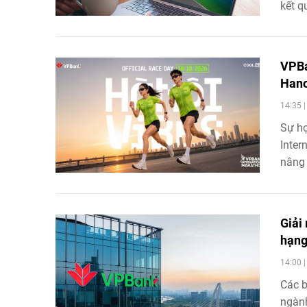
kết q
ngày 
trườn
mới v
VPBa
Hano
14:35 
Sự hợ
Inter
nâng 
phẩm 
Giải
hạng
14:00 
Các b
ngành