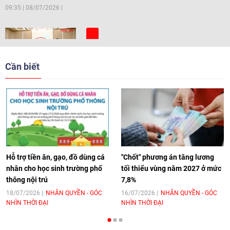
09:35
|
08/07/2026
[Video] Trẻ em Đông Á cùng kiến tạo
giải pháp cho những thách thức chung
Cần biết
17:44
|
27/06/2026
[Video] Âm nhạc flamenco gắn kết văn
hoá Việt Nam - Tây Ban Nha
11:10
|
17/06/2026
Hỗ trợ tiền ăn, gạo, đồ dùng cá
"Chốt" phương án tăng lương
nhân cho học sinh trường phổ
tối thiểu vùng năm 2027 ở mức
thông nội trú
7,8%
[Video] Trao tặng Kỷ niệm chương "Vì
hòa bình, hữu nghị giữa các dân tộc"
18/07/2026
NHÂN QUYỀN - GÓC
16/07/2026
NHÂN QUYỀN - GÓC
NHÌN THỜI ĐẠI
NHÌN THỜI ĐẠI
cho Đại sứ Hungary tại Việt Nam
17:25
|
13/06/2026