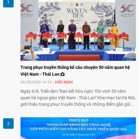
Trang phục truyền thống kể câu chuyện 50 năm quan hệ
Việt Nam - Thái Lan
06/08/2026 16:19
HỮU NGHỊ
Ngày 6/8, Triển lãm "Đan kết hữu nghị: Tôn vinh 50 năm
quan hệ ngoại giao Việt Nam - Thái Lan" khai mạc tại Hà Nội,
giới thiệu trang phục truyền thống và những điểm gần gũi về
văn hóa giữa hai nước. Sự kiện cũng nhấn mạnh vai trò của
giao lưu nhân dân trong chặng đường nửa thế kỷ quan hệ
song phương.