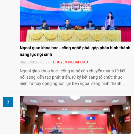
Ngoại giao khoa học - công nghệ phải góp phần hình thành
năng lực nội sinh
06/08/2026 08:35
CHUYỆN NGOẠI GIAO
Ngoại giao khoa học - công nghệ cần chuyển mạnh từ kết
nối sang kiến tạo phát triển, từ ký kết sang tổ chức thực
hiện, từ huy động nguồn lực bên ngoài sang hình thành
năng lực nội sinh, qua đó góp phần đưa khoa học, công
nghệ, đổi mới sáng tạo và chuyển đổi số trở thành động lực
phát triển đất nước.