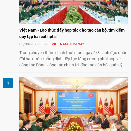
Việt Nam - Lào thúc đẩy hợp tác đào tạo cán bộ, tìm kiếm
quy tập hài cốt liệt sĩ
06/08/2026 08:29
VIỆT NAM HÔM NAY
Trong chuyến thăm chính thức Lào ngày 5/8, lãnh đạo quân
đội hai nước khẳng định tiếp tục tăng cường phối hợp về
công tác Đảng, công tác chính trị, đào tạo cán bộ, quản lý
biên giới và tìm kiếm, quy tập hài cốt liệt sĩ, góp phần làm
sâu sắc hơn quan hệ hữu nghị đặc biệt Việt Nam - Lào.