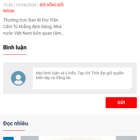
15:40 | 10/04/2026
ĐỜI SỐNG ĐỐI
NGOẠI
Thường trực Ban Bí thư Trần
Cẩm Tú khẳng định Đảng, Nhà
nước Việt Nam luôn quan tâm
phát triển quan hệ với
Campuchia, ủng hộ mạnh mẽ
Bình luận
một Campuchia phát triển và
sẵn sàng hỗ trợ trong khả năng
có thể.
GỬI
Đọc nhiều