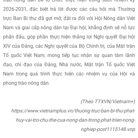
2026-2031, đặc biệt trả lời được các câu hỏi mà Thường
trực Ban Bí thư đã gợi mở, đặt ra đối với Hội Nông dân Việt
Nam và giai cấp nông dân tại Đại hội; khẳng định sẽ nỗ lực
phấn đấu, góp phần thực hiện thắng lợi Nghị quyết Đại hội
XIV của Đảng, các Nghị quyết của Bộ Chính trị, của Mặt trận
Tổ quốc Việt Nam; mong tiếp tục nhận sự quan tâm lãnh
đạo, chỉ đạo của Đảng, Nhà nước, Mặt trận Tổ quốc Việt
Nam trong quá trình thực hiện các nhiệm vụ của Hội và
phong trào nông dân.
(Theo TTXVN/Vietnam+)
https://www.vietnamplus.vn/thuong-truc-ban-bi-thu-phat-
huy-vai-tro-chu-the-cua-nong-dan-trong-phat-trien-nong-
nghiep-post1115148.vnp