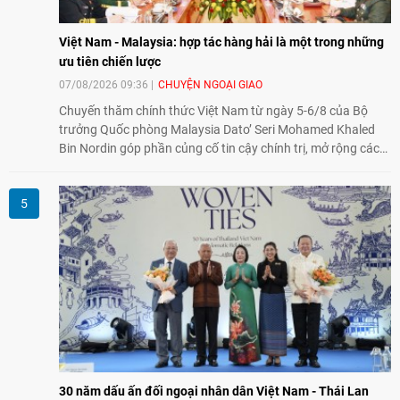
Việt Nam - Malaysia: hợp tác hàng hải là một trong những
ưu tiên chiến lược
07/08/2026 09:36
CHUYỆN NGOẠI GIAO
Chuyến thăm chính thức Việt Nam từ ngày 5-6/8 của Bộ
trưởng Quốc phòng Malaysia Dato’ Seri Mohamed Khaled
Bin Nordin góp phần củng cố tin cậy chính trị, mở rộng các
lĩnh vực hợp tác và thúc đẩy quan hệ quốc phòng Việt Nam -
Malaysia theo hướng ngày càng thực chất.
30 năm dấu ấn đối ngoại nhân dân Việt Nam - Thái Lan