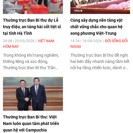
Thường trực Ban Bí thư dự Lễ
Cùng xây dựng nền tảng vật
truy điệu, an táng hài cốt liệt sĩ
chất vững chắc cho quan hệ
tại tỉnh Hà Tĩnh
song phương Việt-Trung
20:08 | 25/05/2026
VIỆT NAM
14:18 | 16/04/2026
ĐỜI SỐNG ĐỐI
HÔM NAY
NGOẠI
Trong không khí trang nghiêm,
Thường trực Ban Bí thư đề nghị
thiêng liêng và xúc động,
hai bên đẩy nhanh nâng tầm kết
Thường trực Ban Bí thư Trần
nối hạ tầng chiến lược, dành ưu
Cẩm Tú và các đại biểu thành
tiên cao nhất cho hợp tác đường
kính dâng hoa, thắp hương và
sắt, thúc đẩy thương mại phát
kính cẩn nghiêng mình trước
triển cân bằng, bền vững hơn.
anh linh các liệt sĩ.
Thường trực Ban Bí thư: Việt
Nam luôn quan tâm phát triển
quan hệ với Campuchia