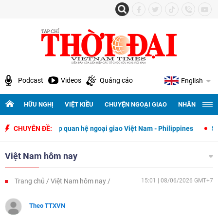
Podcast
Videos
Quảng cáo
English
HỮU NGHỊ
VIỆT KIỀU
CHUYỆN NGOẠI GIAO
NHÂN QUYỀN 
t lập quan hệ ngoại giao Việt Nam - Philippines
CHUYÊN ĐỀ:
500 ngày đêm tìm 
Việt Nam hôm nay
Trang chủ
Việt Nam hôm nay
15:01 | 08/06/2026 GMT+7
Theo TTXVN