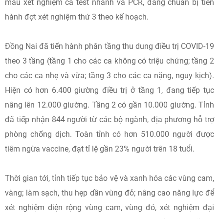
mẫu xét nghiệm cả test nhanh và PCR, đang chuẩn bị tiến
hành đợt xét nghiệm thứ 3 theo kế hoạch.
Đồng Nai đã tiến hành phân tầng thu dung điều trị COVID-19
theo 3 tầng (tầng 1 cho các ca không có triệu chứng; tầng 2
cho các ca nhẹ và vừa; tầng 3 cho các ca nặng, nguy kịch).
Hiện có hơn 6.400 giường điều trị ở tầng 1, đang tiếp tục
nâng lên 12.000 giường. Tầng 2 có gần 10.000 giường. Tỉnh
đã tiếp nhận 844 người từ các bộ ngành, địa phương hỗ trợ
phòng chống dịch. Toàn tỉnh có hơn 510.000 người được
tiêm ngừa vaccine, đạt tỉ lệ gần 23% người trên 18 tuổi.
Thời gian tới, tỉnh tiếp tục bảo vệ và xanh hóa các vùng cam,
vàng; làm sạch, thu hẹp dần vùng đỏ; nâng cao năng lực để
xét nghiệm diện rộng vùng cam, vùng đỏ, xét nghiệm đại