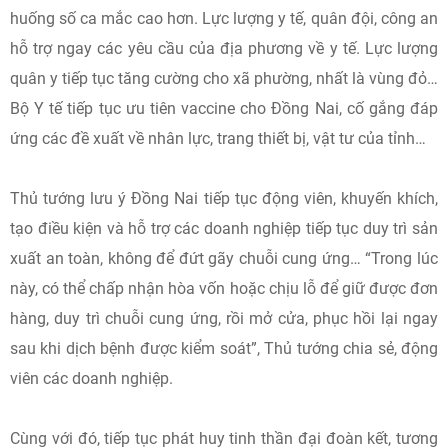
huống số ca mắc cao hơn. Lực lượng y tế, quân đội, công an
hỗ trợ ngay các yêu cầu của địa phương về y tế. Lực lượng
quân y tiếp tục tăng cường cho xã phường, nhất là vùng đỏ…
Bộ Y tế tiếp tục ưu tiên vaccine cho Đồng Nai, cố gắng đáp
ứng các đề xuất về nhân lực, trang thiết bị, vật tư của tỉnh…
Thủ tướng lưu ý Đồng Nai tiếp tục động viên, khuyến khích,
tạo điều kiện và hỗ trợ các doanh nghiệp tiếp tục duy trì sản
xuất an toàn, không để đứt gãy chuỗi cung ứng… “Trong lúc
này, có thể chấp nhận hòa vốn hoặc chịu lỗ để giữ được đơn
hàng, duy trì chuỗi cung ứng, rồi mở cửa, phục hồi lại ngay
sau khi dịch bệnh được kiểm soát”, Thủ tướng chia sẻ, động
viên các doanh nghiệp.
Cùng với đó, tiếp tục phát huy tinh thần đại đoàn kết, tương