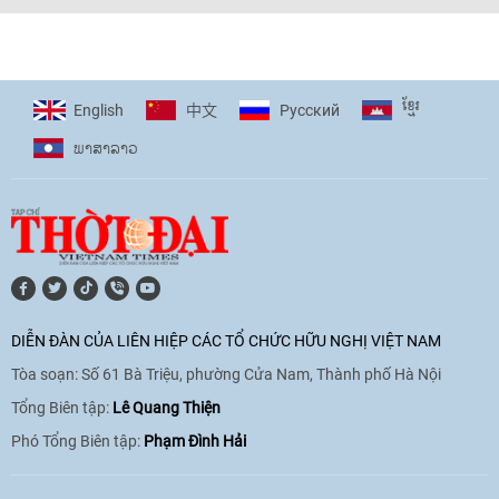
[Video] Trẻ em Đông Á cùng kiến tạo
giải pháp cho những thách thức chung
17:44
|
27/06/2026
ខ្មែរ
English
Pусский
中文
ພາ​ສາ​ລາວ
[Video] Âm nhạc flamenco gắn kết văn
hoá Việt Nam - Tây Ban Nha
11:10
|
17/06/2026
[Video] Trao tặng Kỷ niệm chương "Vì
hòa bình, hữu nghị giữa các dân tộc"
DIỄN ĐÀN CỦA LIÊN HIỆP CÁC TỔ CHỨC HỮU NGHỊ VIỆT NAM
cho Đại sứ Hungary tại Việt Nam
Tòa soạn: Số 61 Bà Triệu, phường Cửa Nam, Thành phố Hà Nội
17:25
|
13/06/2026
Tổng Biên tập:
Lê Quang Thiện
Phó Tổng Biên tập:
Phạm Đình Hải
[Video] Nhân dân Việt Nam luôn trân
trọng tình cảm của nước Nga