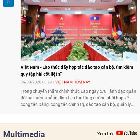
giao lưu truyền thống sang kết nối địa phương, doanh
nghiệp, giáo dục, văn hóa và thế hệ trẻ, góp phần tăng
cường sự hiểu biết và hợp tác giữa nhân dân hai nước.
Việt Nam - Lào thúc đẩy hợp tác đào tạo cán bộ, tìm kiếm
quy tập hài cốt liệt sĩ
06/08/2026 08:29
VIỆT NAM HÔM NAY
Trong chuyến thăm chính thức Lào ngày 5/8, lãnh đạo quân
đội hai nước khẳng định tiếp tục tăng cường phối hợp về
công tác Đảng, công tác chính trị, đào tạo cán bộ, quản lý
biên giới và tìm kiếm, quy tập hài cốt liệt sĩ, góp phần làm
sâu sắc hơn quan hệ hữu nghị đặc biệt Việt Nam - Lào.
Multimedia
Xem trên