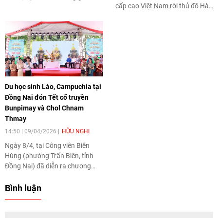
cấp cao Việt Nam rời thủ đô Hà
nhận những tín hiệu phục hồi rõ
Nội lên đường tham dự Hội nghị
nét, đặc biệt tại TP. Hồ Chí Minh
Cấp cao ASEAN lần thứ 48 tại
và TP. Đồng Nai.
Cebu, Philippines từ ngày 7 đến
8/5/2026 theo lời mời của Tổng
thống nước Cộng hòa
Philippines Ferdinand
Romualdez Marcos Jr, Chủ tịch
Du học sinh Lào, Campuchia tại
ASEAN năm 2026.
Đồng Nai đón Tết cổ truyền
Bunpimay và Chol Chnam
Thmay
14:50 | 09/04/2026
HỮU NGHỊ
Ngày 8/4, tại Công viên Biên
Hùng (phường Trấn Biên, tỉnh
Đồng Nai) đã diễn ra chương
trình Họp mặt đón Tết cổ truyền
Bunpimay (Lào), Chol Chnam
Bình luận
Thmay (Campuchia) và Ngày
hội văn hóa hữu nghị Việt Nam -
Lào - Campuchia cho sinh viên