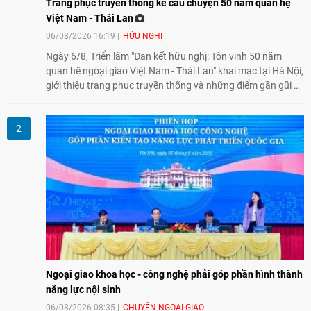
Trang phục truyền thống kể câu chuyện 50 năm quan hệ
Việt Nam - Thái Lan
06/08/2026 16:19
HỮU NGHỊ
Ngày 6/8, Triển lãm "Đan kết hữu nghị: Tôn vinh 50 năm
quan hệ ngoại giao Việt Nam - Thái Lan" khai mạc tại Hà Nội,
giới thiệu trang phục truyền thống và những điểm gần gũi về
văn hóa giữa hai nước. Sự kiện cũng nhấn mạnh vai trò của
giao lưu nhân dân trong chặng đường nửa thế kỷ quan hệ
song phương.
Ngoại giao khoa học - công nghệ phải góp phần hình thành
năng lực nội sinh
06/08/2026 08:35
CHUYỆN NGOẠI GIAO