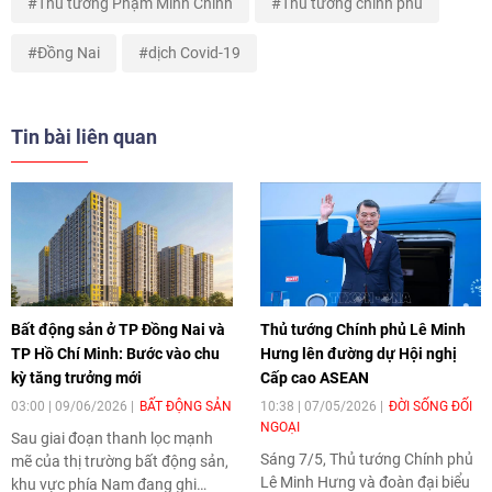
Thủ tướng Phạm Minh Chính
Thủ tướng chính phủ
Đồng Nai
dịch Covid-19
Tin bài liên quan
Bất động sản ở TP Đồng Nai và
Thủ tướng Chính phủ Lê Minh
TP Hồ Chí Minh: Bước vào chu
Hưng lên đường dự Hội nghị
kỳ tăng trưởng mới
Cấp cao ASEAN
03:00 | 09/06/2026
BẤT ĐỘNG SẢN
10:38 | 07/05/2026
ĐỜI SỐNG ĐỐI
NGOẠI
Sau giai đoạn thanh lọc mạnh
Sáng 7/5, Thủ tướng Chính phủ
mẽ của thị trường bất động sản,
Lê Minh Hưng và đoàn đại biểu
khu vực phía Nam đang ghi