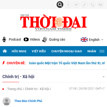
Podcast
Videos
Quảng cáo
English
HỮU NGHỊ
VIỆT KIỀU
CHUYỆN NGOẠI GIAO
NHÂN QUYỀN 
 biểu toàn quốc Mặt trận Tổ quốc Việt Nam lần thứ XI, nhiệm kỳ 2026-20
CHUYÊN ĐỀ:
Chính trị - Xã hội
Trang chủ
Chính trị - Xã hội
07:08 | 28/08/2021 GMT+7
Theo Báo Chính Phủ