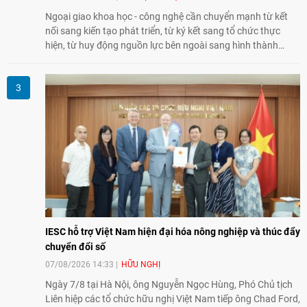
Ngoại giao khoa học - công nghệ cần chuyển mạnh từ kết
nối sang kiến tạo phát triển, từ ký kết sang tổ chức thực
hiện, từ huy động nguồn lực bên ngoài sang hình thành
năng lực nội sinh, qua đó góp phần đưa khoa học, công
nghệ, đổi mới sáng tạo và chuyển đổi số trở thành động lực
phát triển đất nước.
IESC hỗ trợ Việt Nam hiện đại hóa nông nghiệp và thúc đẩy
chuyển đổi số
07/08/2026 14:33
HỮU NGHỊ
Ngày 7/8 tại Hà Nội, ông Nguyễn Ngọc Hùng, Phó Chủ tịch
Liên hiệp các tổ chức hữu nghị Việt Nam tiếp ông Chad Ford,