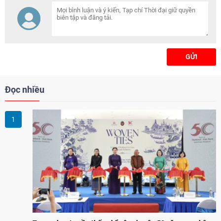
Lào, Campuchia đang theo học
tại các trường đại học, cao đẳng
trên địa bàn tỉnh.
GỬI
Đọc nhiều