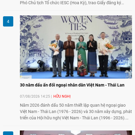
Phó Chủ tịch Tổ chức IESC (Hoa Kỳ), trao Giấy đăng ký
thành lập Văn phòng Đại diện của IESC tại Việt Nam và trao
đổi về định hướng triển khai Dự án "Mở rộng Thương mại
Nông nghiệp và An toàn thực phẩm Hoa Kỳ - Việt Nam",
hướng tới thúc đẩy chuyển đổi số, hiện đại hóa nông nghiệp
và mở rộng hợp tác phát triển giữa hai nước.
30 năm dấu ấn đối ngoại nhân dân Việt Nam - Thái Lan
07/08/2026 14:25
HỮU NGHỊ
Năm 2026 đánh dấu 50 năm thiết lập quan hệ ngoại giao
Việt Nam - Thái Lan (1976 - 2026) và 30 năm xây dựng, phát
triển của Hội hữu nghị Việt Nam - Thái Lan (1996 - 2026).
Trong dòng chảy quan hệ hai nước, Hội đã kiên trì vun đắp
tình hữu nghị, đồng thời từng bước mở rộng hoạt động từ