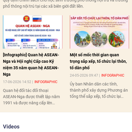
phổ thông nội trú tại các xã biên giới đất liền.
[Infographic] Quan hệ ASEAN-
Một số mốc thời gian quan
Nga và Hội nghị Cấp cao Kỷ
trọng sắp xếp, tổ chức lại thôn,
niệm 35 năm quan hệ ASEAN-
tổ dân phố
Nga
24-05-2026 09:47
INFOGRAPHIC
17-06-2026 14:52
INFOGRAPHIC
Ủy ban Nhân dân các tỉnh,
thành phố xây dựng Phương án
Quan hệ đối tác đối thoại
tổng thể sắp xếp, tổ chức lại
ASEAN-Nga được thiết lập năm
thôn, tổ dân phố hoàn thành
1991 và được nâng cấp lên
trước ngày 10/6/2026.
quan hệ Đối tác chiến lược năm
2018. Hai bên đã tổ chức 5 Hội
nghị Cấp cao vào các năm 2005,
Videos
2010, 2016, 2018, 2021.