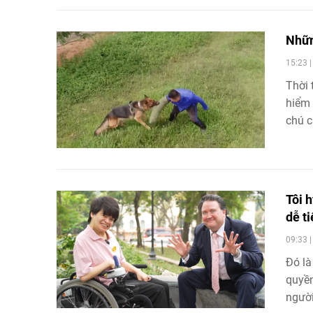
Nhữn
15:23 
Thời 
hiểm 
chú c
có ti
Tôi 
dễ t
09:33 
Đó là
quyền
người