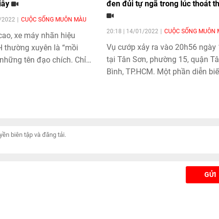
giây
đen đủi tự ngã trong lúc thoát t
1/2022
CUỘC SỐNG MUÔN MÀU
20:18 | 14/01/2022
CUỘC SỐNG MUÔN 
ị cao, xe máy nhãn hiệu
Vụ cướp xảy ra vào 20h56 ngày
H thường xuyên là “mồi
tại Tân Sơn, phường 15, quận T
những tên đạo chích. Chỉ
Bình, TP.HCM. Một phần diễn bi
oáng lơ là của chủ nhân,
việc được camera an ninh ghi lại
trộm với sự liều lĩnh và
đăng tải lên mạng xã hội.
cao tay sẽ dễ dàng dắt đi
giá trị lên tới cả trăm triệu
GỬI