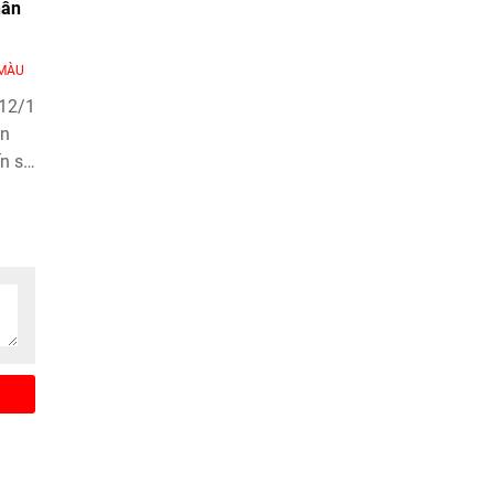
hân
MÀU
 12/1
ân
ến sự