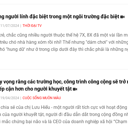
g người lính đặc biệt trong một ngôi trường đặc biệt
| 11/07/2024
THỜI ĐẠI TV
trẻ, chắc cũng nhiều người thuộc thế hệ 7X, 8X đã một vài lần 
trêu chó nhà hàng xóm rồi nhỉ! Thế nhưng "dám chơi" với nhữn
hó "hung dữ' như ở trong clip dưới đây thì chắc phải là những 
nh thần thép.
hy vọng rằng các trường học, công trình công cộng sẽ trở
iếp cận hơn cho người khuyết tật
| 19/04/2024
CUỘC SỐNG MUÔN MÀU
 chia sẻ của chị Lưu Hiếu - một người rất tích cực với hoạt động 
 của người khuyết tật, người đi đầu dẫn dắt trong cộng đồng 
 mắc chứng bại não và là CEO của doanh nghiệp xã hội “Chạm