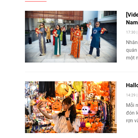
[Vid
Na
17:30 
Nhân 
quán 
một m
nổi, 
phút.
Hall
14:29 
Mỗi n
đón l
rợn v