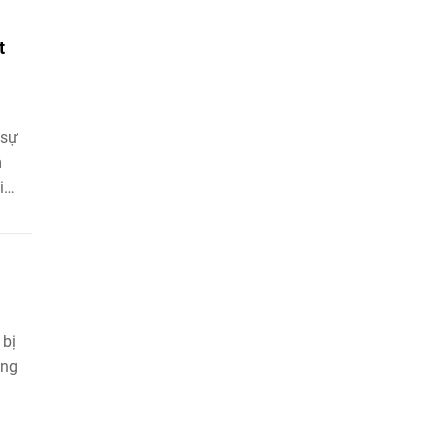
t
 sự
m
i
 bị
ùng