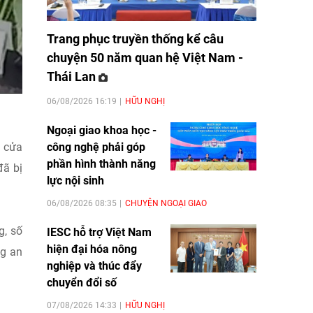
Trang phục truyền thống kể câu
chuyện 50 năm quan hệ Việt Nam -
Thái Lan
06/08/2026 16:19
HỮU NGHỊ
Ngoại giao khoa học -
á cửa
công nghệ phải góp
phần hình thành năng
đã bị
lực nội sinh
06/08/2026 08:35
CHUYỆN NGOẠI GIAO
g, số
IESC hỗ trợ Việt Nam
hiện đại hóa nông
ng an
nghiệp và thúc đẩy
chuyển đổi số
07/08/2026 14:33
HỮU NGHỊ