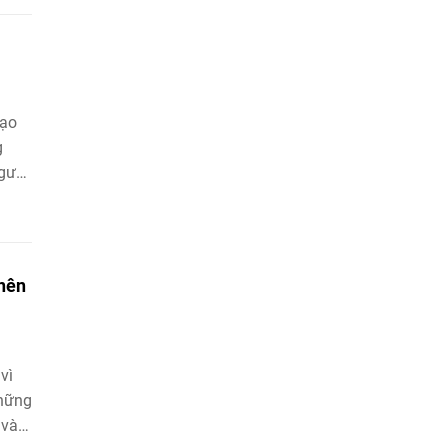
mạo
g
người
 nên
vì
những
 vào