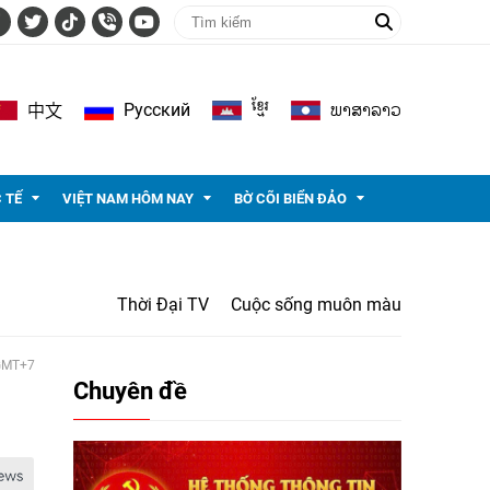
ខ្មែរ
ພາ​ສາ​ລາວ
Pусский
中文
 TẾ
VIỆT NAM HÔM NAY
BỜ CÕI BIỂN ĐẢO
Thời Đại TV
Cuộc sống muôn màu
 GMT+7
Chuyên đề