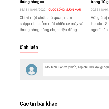
thùng hàng
trong 10 
16:13 | 18/01/2022
CUỘC SỐNG MUÔN MÀU
20:55 | 18/0
Chỉ vì một chút chủ quan, nam
Với giá tr
shipper bị cuỗm mất chiếc xe máy và
Honda - S
thùng hàng hàng chục triệu đồng
ngon" của 
những ngày cuối năm.
cần một th
những tên 
Bình luận
ngón nghề 
tài sản có 
đồng.
Các tin bài khác