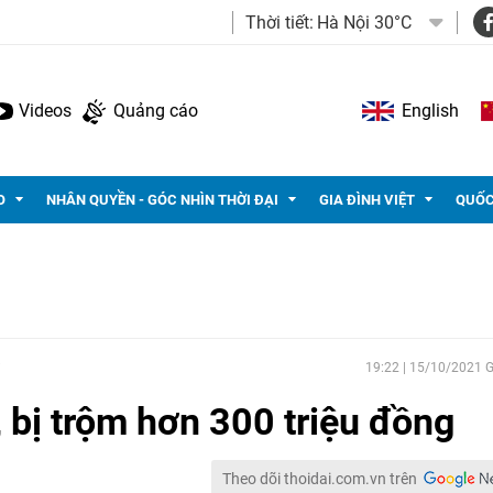
Thời tiết:
Hà Nội 30°C
Videos
Quảng cáo
English
O
NHÂN QUYỀN - GÓC NHÌN THỜI ĐẠI
GIA ĐÌNH VIỆT
QUỐC
19:22 | 15/10/2021
, bị trộm hơn 300 triệu đồng
Theo dõi thoidai.com.vn trên