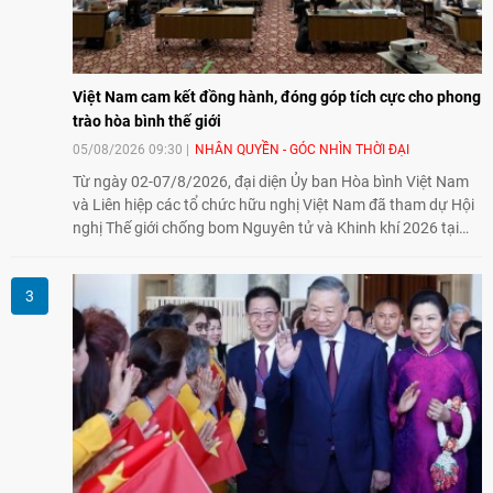
Việt Nam cam kết đồng hành, đóng góp tích cực cho phong
trào hòa bình thế giới
05/08/2026 09:30
NHÂN QUYỀN - GÓC NHÌN THỜI ĐẠI
Từ ngày 02-07/8/2026, đại diện Ủy ban Hòa bình Việt Nam
và Liên hiệp các tổ chức hữu nghị Việt Nam đã tham dự Hội
nghị Thế giới chống bom Nguyên tử và Khinh khí 2026 tại
thành phố Hiroshima, Nhật Bản, tiếp tục khẳng định cam kết
đồng hành cùng với phong trào hoà bình của nhân dân
Nhật Bản và thế giới ủng hộ giải trừ vũ khí hạt nhân của Việt
Nam.