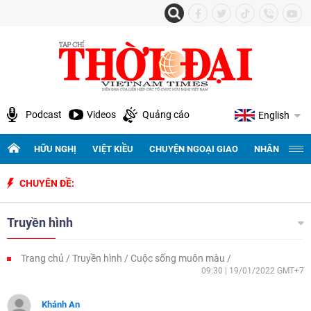
Podcast
Videos
Quảng cáo
English
HỮU NGHỊ
VIỆT KIỀU
CHUYỆN NGOẠI GIAO
NHÂN QUYỀN 
CHUYÊN ĐỀ:
Truyền hình
Trang chủ
Truyền hình
Cuộc sống muôn màu
09:30 | 19/01/2022 GMT+7
Khánh An