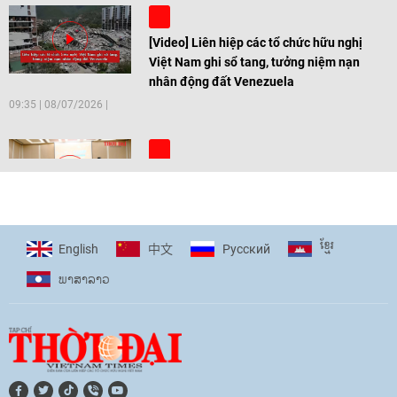
[Video] Liên hiệp các tổ chức hữu nghị
Việt Nam ghi sổ tang, tưởng niệm nạn
nhân động đất Venezuela
09:35
|
08/07/2026
[Video] Trẻ em Đông Á cùng kiến tạo
giải pháp cho những thách thức chung
17:44
|
27/06/2026
ខ្មែរ
English
Pусский
中文
ພາ​ສາ​ລາວ
[Video] Âm nhạc flamenco gắn kết văn
hoá Việt Nam - Tây Ban Nha
11:10
|
17/06/2026