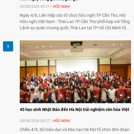
05/08/2026 09:31
HỮU NGHỊ
Ngày 4/8, Liên hiệp các tổ chức hữu nghị TP Cần Thơ, Hội
Hữu nghị Việt Nam - Thái Lan TP Cần Thơ phối hợp với Tổng
Lãnh sự quán Vương quốc Thái Lan tại TP Hồ Chí Minh tổ
chức họp mặt kỷ niệm 50 năm thiết lập quan hệ ngoại giao
Việt Nam - Thái Lan (1976-2026). Tại đây, nhấn mạnh vai trò
của giao lưu nhân dân, Tổng Lãnh sự Thái Lan cho biết các
hoạt động trao đổi về văn hóa, giáo dục, du lịch, ẩm thực,
nghệ thuật và giao lưu thanh niên đã góp phần đưa quan hệ
Thái Lan - Việt Nam ngày càng gắn bó, gần gũi.
45 học sinh Nhật Bản đến Hà Nội trải nghiệm văn hóa Việt
05/08/2026 09:27
HỮU NGHỊ
Chiều 4/8, Sở Giáo dục và Đào tạo Hà Nội tổ chức đón đoàn