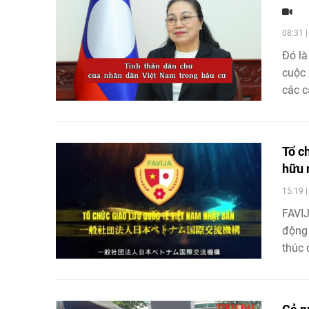
08:31 
Đó là
cuộc 
các c
Quốc 
tăng 
Tổ c
hữu 
15:19 
FAVIJ
động 
thúc 
Nhật 