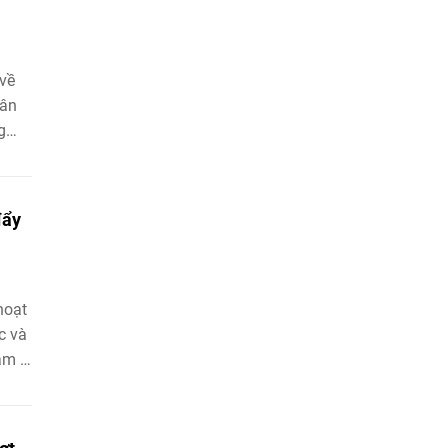
về
dân
g
 và
đẩy
hoạt
c và
am -