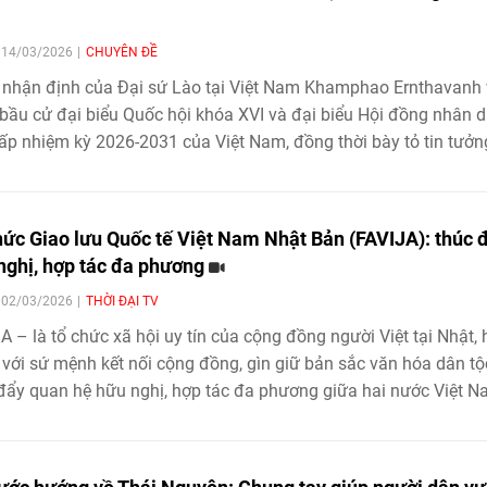
| 14/03/2026
CHUYÊN ĐỀ
 nhận định của Đại sứ Lào tại Việt Nam Khamphao Ernthavanh 
bầu cử đại biểu Quốc hội khóa XVI và đại biểu Hội đồng nhân 
ấp nhiệm kỳ 2026-2031 của Việt Nam, đồng thời bày tỏ tin tưởn
hội khóa mới sẽ tiếp tục góp phần thúc đẩy phát triển đất nước
cường hợp tác nghị viện giữa hai nước.
hức Giao lưu Quốc tế Việt Nam Nhật Bản (FAVIJA): thúc 
nghị, hợp tác đa phương
| 02/03/2026
THỜI ĐẠI TV
A – là tổ chức xã hội uy tín của cộng đồng người Việt tại Nhật, 
với sứ mệnh kết nối cộng đồng, gìn giữ bản sắc văn hóa dân tộ
đẩy quan hệ hữu nghị, hợp tác đa phương giữa hai nước Việt N
Bản.