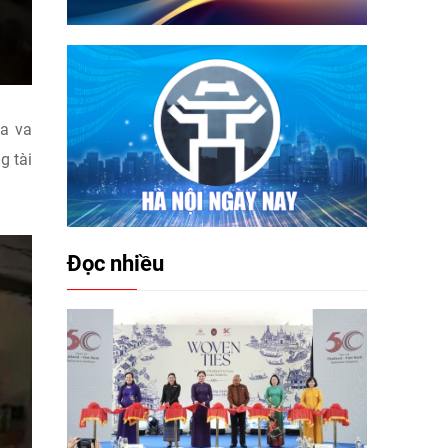
ửa va
g tài
Đọc nhiều