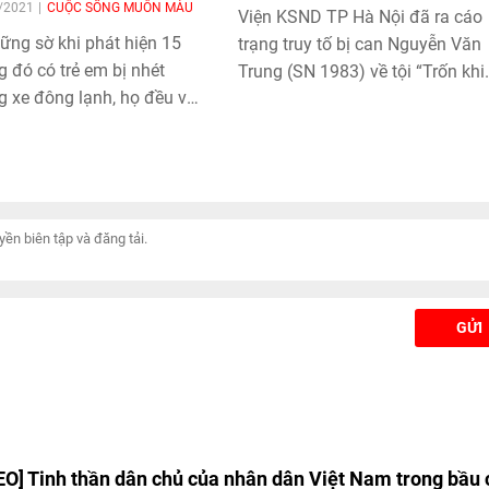
9/2021
CUỘC SỐNG MUÔN MÀU
Viện KSND TP Hà Nội đã ra cáo
ững sờ khi phát hiện 15
trạng truy tố bị can Nguyễn Văn
g đó có trẻ em bị nhét
Trung (SN 1983) về tội “Trốn khi
g xe đông lạnh, họ đều vã
đang bị áp giải” theo Khoản 2, Đ
có dấu hiệu khó thở sau
386, khoản 2 Bộ luật Hình sự.
 hơn 50 km.
GỬI
EO] Tinh thần dân chủ của nhân dân Việt Nam trong bầu 