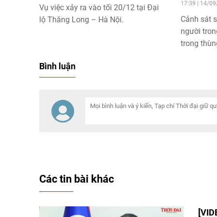
17:39 | 14/0
Vụ việc xảy ra vào tối 20/12 tại Đại
Cảnh sát s
lộ Thăng Long – Hà Nội.
người tron
trong thùn
mồ hôi và 
Bình luận
hành trình
Các tin bài khác
[VID