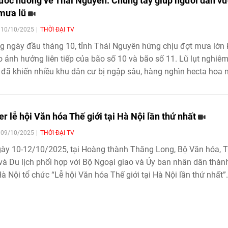
ước hướng về Thái Nguyên: Chung tay giúp người dân vư
mưa lũ
| 10/10/2025
THỜI ĐẠI TV
 ngày đầu tháng 10, tỉnh Thái Nguyên hứng chịu đợt mưa lớn 
o ảnh hưởng liên tiếp của bão số 10 và bão số 11. Lũ lụt nghiê
 đã khiến nhiều khu dân cư bị ngập sâu, hàng nghìn hecta hoa
trong nước, gây thiệt hại nặng nề về người và tài sản. Giữa đêm
ũ, hàng trăm lời kêu cứu được đăng tải trên mạng xã hội, phản
trạng nguy cấp của nhiều hộ dân và cho thấy mức độ tàn phá k
er lễ hội Văn hóa Thế giới tại Hà Nội lần thứ nhất
ủa thiên tai.
| 09/10/2025
THỜI ĐẠI TV
ày 10-12/10/2025, tại Hoàng thành Thăng Long, Bộ Văn hóa, 
và Du lịch phối hợp với Bộ Ngoại giao và Ủy ban nhân dân thàn
à Nội tổ chức “Lễ hội Văn hóa Thế giới tại Hà Nội lần thứ nhất”
 kiện văn hóa đối ngoại trọng điểm của Việt Nam trong năm 202
ý nghĩa đặc biệt trong việc tôn vinh giá trị đa dạng của các nề
tăng cường giao lưu nhân dân, thúc đẩy hiểu biết và tình hữu ng
Việt Nam với bạn bè quốc tế.