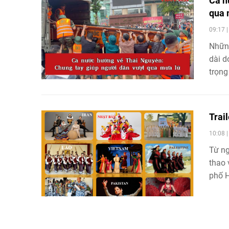
Cả n
qua 
09:17 
Những
dài d
trọng
chìm 
mưa l
tình 
Trail
liệt c
10:08 
Từ ng
thao 
phố H
là sự
mang 
hóa, 
giữa 