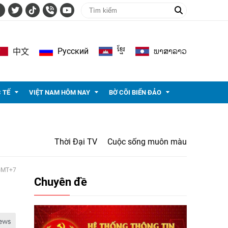
ខ្មែរ
ພາ​ສາ​ລາວ
Pусский
中文
 TẾ
VIỆT NAM HÔM NAY
BỜ CÕI BIỂN ĐẢO
Thời Đại TV
Cuộc sống muôn màu
 GMT+7
Chuyên đề