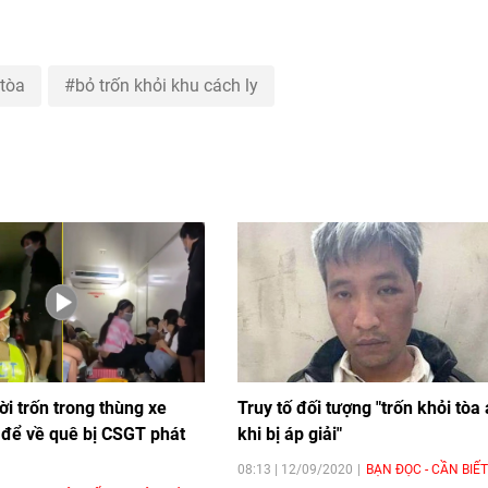
 tòa
bỏ trốn khỏi khu cách ly
i trốn trong thùng xe
Truy tố đối tượng "trốn khỏi tòa
 để về quê bị CSGT phát
khi bị áp giải"
08:13 | 12/09/2020
BẠN ĐỌC - CẦN BIẾT