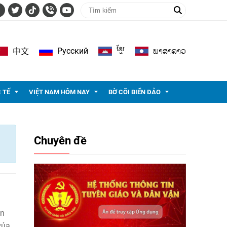
ខ្មែរ
ພາ​ສາ​ລາວ
Pусский
中文
 TẾ
VIỆT NAM HÔM NAY
BỜ CÕI BIỂN ĐẢO
Chuyên đề
an
của