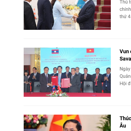
Thủ t
chính
thứ 4
Vun 
Sava
Ngày 
Quảng
Hội đ
Thúc
Âu