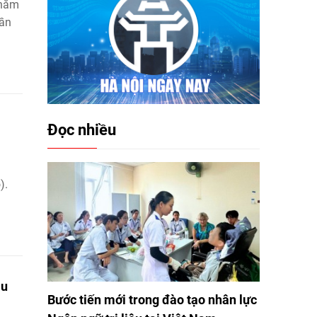
thăm
lần
Đọc nhiều
).
âu
Bước tiến mới trong đào tạo nhân lực