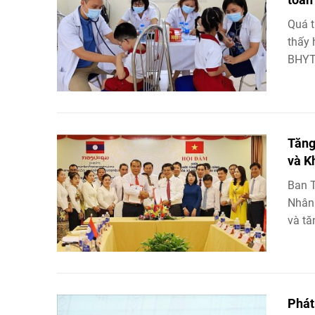
Quá t
thấy 
BHYT 
Tăng
và 
Ban T
Nhân 
và tă
Phát