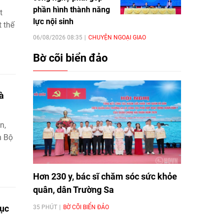
phần hình thành năng
t
lực nội sinh
 thế
06/08/2026 08:35
CHUYỆN NGOẠI GIAO
Bờ cõi biển đảo
à
n,
n Bộ
Hơn 230 y, bác sĩ chăm sóc sức khỏe
quân, dân Trường Sa
dục
35 PHÚT
BỜ CÕI BIỂN ĐẢO