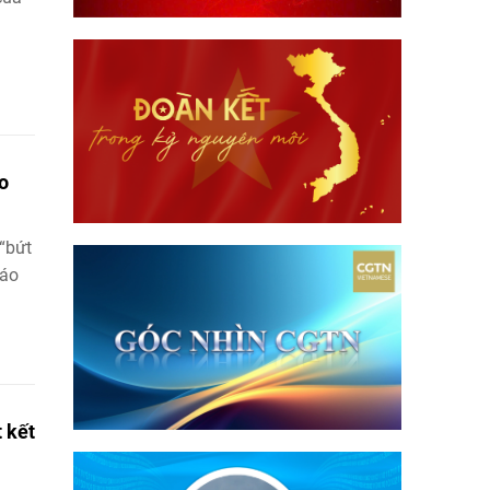
o
“bứt
iáo
 kết