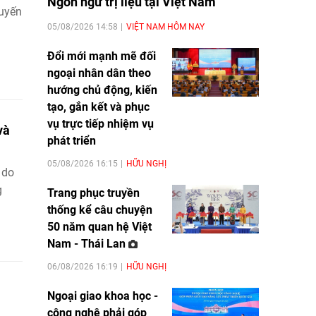
Ngôn ngữ trị liệu tại Việt Nam
huyến
05/08/2026 14:58
VIỆT NAM HÔM NAY
Đổi mới mạnh mẽ đối
ngoại nhân dân theo
hướng chủ động, kiến
tạo, gắn kết và phục
vụ trực tiếp nhiệm vụ
và
phát triển
05/08/2026 16:15
HỮU NGHỊ
 do
g
Trang phục truyền
thống kể câu chuyện
50 năm quan hệ Việt
Nam - Thái Lan
06/08/2026 16:19
HỮU NGHỊ
Ngoại giao khoa học -
công nghệ phải góp