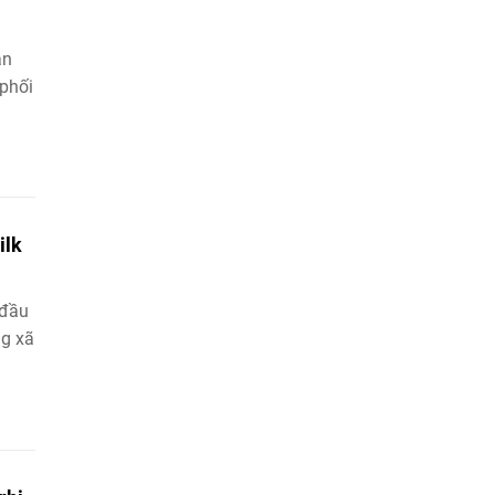
àn
phối
ilk
 đầu
ng xã