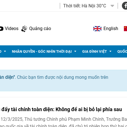
Thời tiết:
Hà Nội 30°C
Videos
Quảng cáo
English
O
NHÂN QUYỀN - GÓC NHÌN THỜI ĐẠI
GIA ĐÌNH VIỆT
QUỐC
àn diện"
. Chúc bạn tìm được nội dung mong muốn trên
 đẩy tài chính toàn diện: Không để ai bị bỏ lại phía sau
 12/3/2025, Thủ tướng Chính phủ Phạm Minh Chính, Trưởng B
ạo quốc gia về tài chính toàn diện, đã chủ trì phiên họp thứ hai 