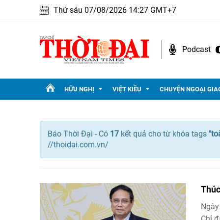
Thứ sáu 07/08/2026 14:27 GMT+7
Podcast
HỮU NGHỊ
VIỆT KIỀU
CHUYỆN NGOẠI GIA
Báo Thời Đại - Có
17
kết quả cho
từ khóa tags
"
to
//thoidai.com.vn/
Thúc
Ngày
Chỉ đ