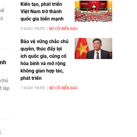
Kiến tạo, phát triển
hể
Việt Nam trở thành
hủ
quốc gia biển mạnh
4 NGÀY TRƯỚC
BỜ CÕI BIỂN ĐẢO
Bảo vệ vững chắc chủ
quyền, thúc đẩy lợi
ích quốc gia, củng cố
ình
hòa bình và mở rộng
không gian hợp tác,
phát triển
 chủ
t lập
7 NGÀY TRƯỚC
BỜ CÕI BIỂN ĐẢO
t