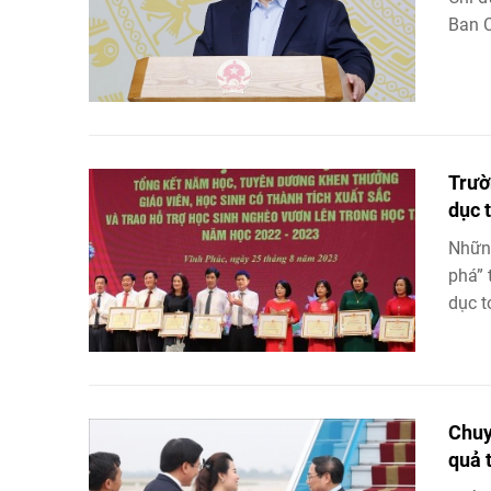
Ban C
Trườ
dục 
Những
phá” 
dục t
Chuy
quả 