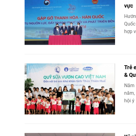
vực
Hướng
Quốc 
hợp v
Trẻ 
& Qu
Năm 2
năm, 
hội ý