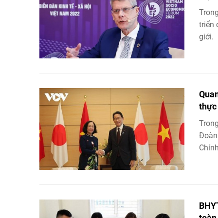
Trong
triển
giới.
Quan
thực
Trong
Đoàn 
Chính 
BHYT
toàn