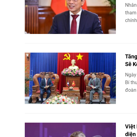
Nhân 
tham 
chính
Tăng
Sê K
Ngày 
Bí th
đoàn 
Việt
diện