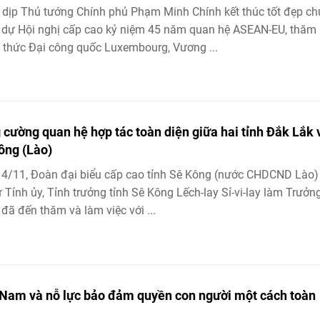
dịp Thủ tướng Chính phủ Phạm Minh Chính kết thúc tốt đẹp c
dự Hội nghị cấp cao kỷ niệm 45 năm quan hệ ASEAN-EU, thăm
 thức Ðại công quốc Luxembourg, Vương ...
 cường quan hệ hợp tác toàn diện giữa hai tỉnh Đắk Lắk 
ông (Lào)
4/11, Đoàn đại biểu cấp cao tỉnh Sê Kông (nước CHDCND Lào)
ư Tỉnh ủy, Tỉnh trưởng tỉnh Sê Kông Lếch-lay Sỉ-vi-lay làm Trưởn
đã đến thăm và làm việc với ...
 Nam và nỗ lực bảo đảm quyền con người một cách toàn