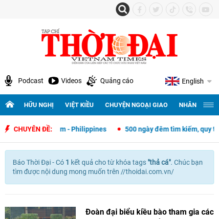
Podcast
Videos
Quảng cáo
English
HỮU NGHỊ
VIỆT KIỀU
CHUYỆN NGOẠI GIAO
NHÂN QUYỀN 
ngoại giao Việt Nam - Philippines
CHUYÊN ĐỀ:
500 ngày đêm tìm kiếm, quy tập 
Báo Thời Đại - Có
1
kết quả cho
từ khóa tags
"
thả cá"
. Chúc bạn
tìm được nội dung mong muốn trên //thoidai.com.vn/
Đoàn đại biểu kiều bào tham gia các