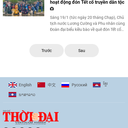
hoạt động đón Tết cổ truyền dân tộc
Sáng 19/1 (tức ngày 20 tháng Chạp), Chủ
tịch nước Lương Cường và Phu nhân cùng
Đoàn đại biểu kiều bào về quê đón Tết cổ
truyền dân tộc, đã thực hiện nghi lễ truyền
...
Trước
Sau
ខ្មែរ
English
Pусский
中文
ພາ​ສາ​ລາວ