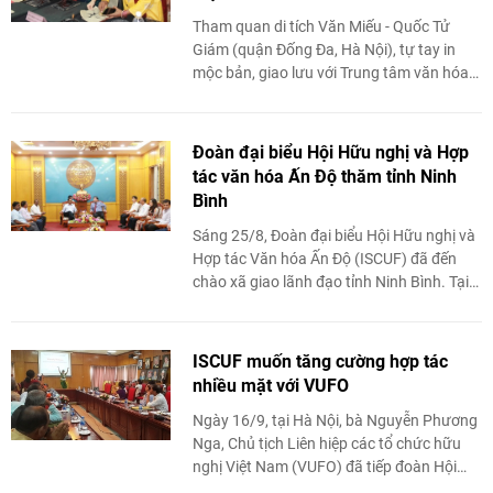
Tham quan di tích Văn Miếu - Quốc Tử
Giám (quận Đống Đa, Hà Nội), tự tay in
mộc bản, giao lưu với Trung tâm văn hóa
Swami Vivekananda... là những trải
nghiệm của đoàn ...
Đoàn đại biểu Hội Hữu nghị và Hợp
tác văn hóa Ấn Độ thăm tỉnh Ninh
Bình
Sáng 25/8, Đoàn đại biểu Hội Hữu nghị và
Hợp tác Văn hóa Ấn Độ (ISCUF) đã đến
chào xã giao lãnh đạo tỉnh Ninh Bình. Tại
đây, Đoàn đã chia sẻ suy nghĩ, tình ...
ISCUF muốn tăng cường hợp tác
nhiều mặt với VUFO
Ngày 16/9, tại Hà Nội, bà Nguyễn Phương
Nga, Chủ tịch Liên hiệp các tổ chức hữu
nghị Việt Nam (VUFO) đã tiếp đoàn Hội
Hữu nghị và Hợp tác văn hóa Ấn Độ