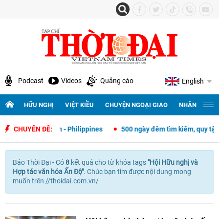
Podcast
Videos
Quảng cáo
English
HỮU NGHỊ
VIỆT KIỀU
CHUYỆN NGOẠI GIAO
NHÂN QUYỀN 
oại giao Việt Nam - Philippines
CHUYÊN ĐỀ:
500 ngày đêm tìm kiếm, quy tập và 
Báo Thời Đại - Có
8
kết quả cho
từ khóa tags
"
Hội Hữu nghị và
Hợp tác văn hóa Ấn Độ"
. Chúc bạn tìm được nội dung mong
muốn trên //thoidai.com.vn/