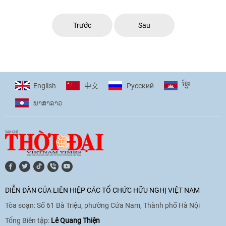
(ISCUF) ...
Trước
Sau
ខ្មែរ
English
Pусский
中文
ພາ​ສາ​ລາວ
DIỄN ĐÀN CỦA LIÊN HIỆP CÁC TỔ CHỨC HỮU NGHỊ VIỆT NAM
Tòa soạn: Số 61 Bà Triệu, phường Cửa Nam, Thành phố Hà Nội
Tổng Biên tập:
Lê Quang Thiện