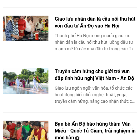
Chủ tịch Thường trực Liên hiệp các tổ
chức hữu nghị ...
Giao lưu nhân dân là cầu nối thu hút
vốn đầu tư Ấn Độ vào Hà Nội
Thành phố Hà Nội mong muốn giao lưu
nhân dân là cầu nối thu hút luồng đầu tư
mạnh mẽ từ các nhà đầu tư trong các lĩnh
vực thuộc thế mạnh của Ấn Độ ...
Truyền cảm hứng cho giới trẻ vun
đắp tình hữu nghị Việt Nam - Ấn Độ
Giao lưu ngôn ngữ, văn hóa, tổ chức các
hoạt động biểu diễn nghệ thuật, yoga,
truyền cảm hứng, nâng cao nhận thức của
giới trẻ về tình hữu nghị Việt Nam - Ấn Độ.
Bạn bè Ấn Độ hào hứng thăm Văn
Miếu - Quốc Tử Giám, trải nghiệm in
mộc bản