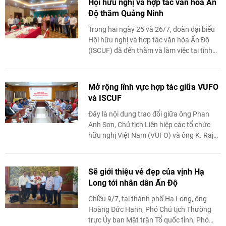
Hội hữu nghị và hợp tác văn hóa Ấn
Độ thăm Quảng Ninh
Trong hai ngày 25 và 26/7, đoàn đại biểu
Hội hữu nghị và hợp tác văn hóa Ấn Độ
(ISCUF) đã đến thăm và làm việc tại tỉnh
Quảng Ninh.
Mở rộng lĩnh vực hợp tác giữa VUFO
và ISCUF
Đây là nội dung trao đổi giữa ông Phan
Anh Sơn, Chủ tịch Liên hiệp các tổ chức
hữu nghị Việt Nam (VUFO) và ông K. Raja
Sekhar, Tổng Thư ký Hội Hữu nghị và ...
Sẽ giới thiệu vẻ đẹp của vịnh Hạ
Long tới nhân dân Ấn Độ
Chiều 9/7, tại thành phố Hạ Long, ông
Hoàng Đức Hạnh, Phó Chủ tịch Thường
trực Ủy ban Mặt trận Tổ quốc tỉnh, Phó