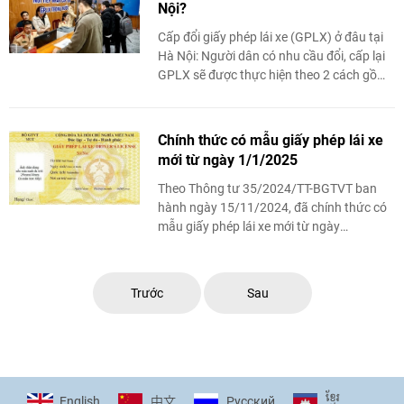
Nội?
Cấp đổi giấy phép lái xe (GPLX) ở đâu tại
Hà Nội: Người dân có nhu cầu đổi, cấp lại
GPLX sẽ được thực hiện theo 2 cách gồm
trực tiếp và trực tuyến.
Chính thức có mẫu giấy phép lái xe
mới từ ngày 1/1/2025
Theo Thông tư 35/2024/TT-BGTVT ban
hành ngày 15/11/2024, đã chính thức có
mẫu giấy phép lái xe mới từ ngày
1/1/2025 và áp dụng trong 01 năm.
Trước
Sau
ខ្មែរ
English
Pусский
中文