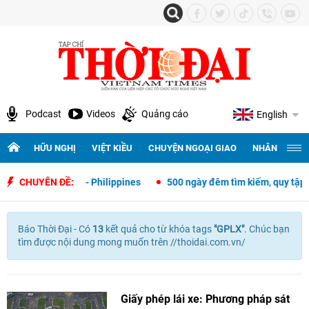
Podcast
Videos
Quảng cáo
English
HỮU NGHỊ
VIỆT KIỀU
CHUYỆN NGOẠI GIAO
NHÂN QUYỀN 
ại giao Việt Nam - Philippines
CHUYÊN ĐỀ:
500 ngày đêm tìm kiếm, quy tập và x
Báo Thời Đại - Có
13
kết quả cho
từ khóa tags
"
GPLX"
. Chúc bạn
tìm được nội dung mong muốn trên //thoidai.com.vn/
Giấy phép lái xe: Phương pháp sát