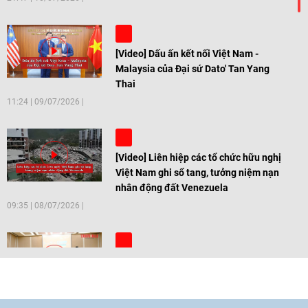
[Video] Dấu ấn kết nối Việt Nam -
Malaysia của Đại sứ Dato' Tan Yang
Thai
11:24
|
09/07/2026
[Video] Liên hiệp các tổ chức hữu nghị
Việt Nam ghi sổ tang, tưởng niệm nạn
nhân động đất Venezuela
09:35
|
08/07/2026
[Video] Trẻ em Đông Á cùng kiến tạo
giải pháp cho những thách thức chung
17:44
|
27/06/2026