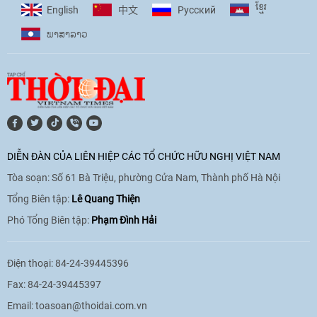
ខ្មែរ
English
Pусский
中文
ພາ​ສາ​ລາວ
[Video] Âm nhạc flamenco gắn kết văn
hoá Việt Nam - Tây Ban Nha
11:10
|
17/06/2026
[Video] Trao tặng Kỷ niệm chương "Vì
hòa bình, hữu nghị giữa các dân tộc"
DIỄN ĐÀN CỦA LIÊN HIỆP CÁC TỔ CHỨC HỮU NGHỊ VIỆT NAM
cho Đại sứ Hungary tại Việt Nam
Tòa soạn: Số 61 Bà Triệu, phường Cửa Nam, Thành phố Hà Nội
17:25
|
13/06/2026
Tổng Biên tập:
Lê Quang Thiện
Phó Tổng Biên tập:
Phạm Đình Hải
[Video] Nhân dân Việt Nam luôn trân
trọng tình cảm của nước Nga
Điện thoại: 84-24-39445396
08:02
|
13/06/2026
Fax: 84-24-39445397
Email:
toasoan@thoidai.com.vn