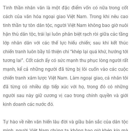
Tinh thần nhân văn là một đặc điểm vốn có nữa trong cốt
cách của văn hóa ngoại giao Việt Nam. Trong khi nêu cao
tinh thần tự tôn dân tộc, người Việt Nam không bao giờ nuôi
hận thù dân tộc, trái lại luôn phân biệt rạch ròi giữa các tầng
lớp nhân dân với các thế lực hiếu chiến; sau khi kết thúc
chiến tranh luôn bầy tỏ thiện chí “khép lại quá khứ, hướng tới
tương lai”. Cốt cách ấy có sức mạnh thu phục lòng người rất
mạnh, kể cả những người đã từng bị lôi cuốn vào các cuộc
chiến tranh xâm lược Việt Nam. Làm ngoại giao, cá nhân tôi
đã từng có nhiều dịp tiếp xúc với họ, trong đó có những
người sau này giữ cương vị cao trong chính quyền và giới
kinh doanh các nước đó.
Tự hào về nền văn hiến lâu đời và giầu bản sắc của dân tộc
mình, người Việt Nam chúng ta không bao giờ khép kín mà