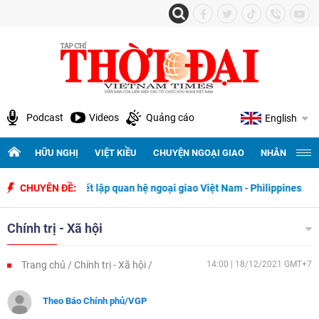
Podcast
Videos
Quảng cáo
English
HỮU NGHỊ
VIỆT KIỀU
CHUYỆN NGOẠI GIAO
NHÂN QUYỀN 
gày thiết lập quan hệ ngoại giao Việt Nam - Philippines
CHUYÊN ĐỀ:
500 ngày 
Chính trị - Xã hội
Trang chủ
Chính trị - Xã hội
14:00 | 18/12/2021 GMT+7
Theo Báo Chính phủ/VGP