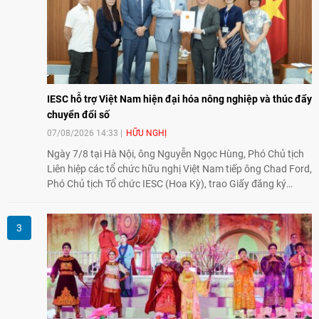
IESC hỗ trợ Việt Nam hiện đại hóa nông nghiệp và thúc đẩy
chuyển đổi số
07/08/2026 14:33
HỮU NGHỊ
Ngày 7/8 tại Hà Nội, ông Nguyễn Ngọc Hùng, Phó Chủ tịch
Liên hiệp các tổ chức hữu nghị Việt Nam tiếp ông Chad Ford,
Phó Chủ tịch Tổ chức IESC (Hoa Kỳ), trao Giấy đăng ký
thành lập Văn phòng Đại diện của IESC tại Việt Nam và trao
đổi về định hướng triển khai Dự án "Mở rộng Thương mại
Nông nghiệp và An toàn thực phẩm Hoa Kỳ - Việt Nam",
hướng tới thúc đẩy chuyển đổi số, hiện đại hóa nông nghiệp
và mở rộng hợp tác phát triển giữa hai nước.