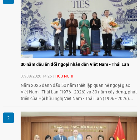
30 năm dấu ấn đối ngoại nhân dân Việt Nam - Thái Lan
07/08/2026 14:25
HỮU NGHỊ
Năm 2026 đánh dấu 50 năm thiết lập quan hệ ngoại giao
Việt Nam - Thái Lan (1976 - 2026) và 30 năm xây dựng, phát
triển của Hội hữu nghị Việt Nam - Thái Lan (1996 - 2026).
Trong dòng chảy quan hệ hai nước, Hội đã kiên trì vun đắp
tình hữu nghị, đồng thời từng bước mở rộng hoạt động từ
giao lưu truyền thống sang kết nối địa phương, doanh
nghiệp, giáo dục, văn hóa và thế hệ trẻ, góp phần tăng
cường sự hiểu biết và hợp tác giữa nhân dân hai nước.