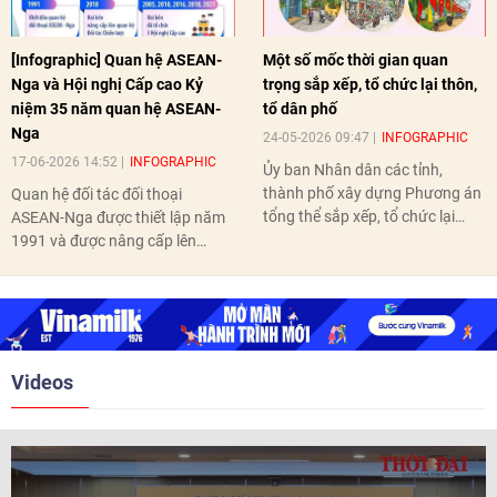
[Infographic] Quan hệ ASEAN-
Một số mốc thời gian quan
Nga và Hội nghị Cấp cao Kỷ
trọng sắp xếp, tổ chức lại thôn,
niệm 35 năm quan hệ ASEAN-
tổ dân phố
Nga
24-05-2026 09:47
INFOGRAPHIC
17-06-2026 14:52
INFOGRAPHIC
Ủy ban Nhân dân các tỉnh,
thành phố xây dựng Phương án
Quan hệ đối tác đối thoại
tổng thể sắp xếp, tổ chức lại
ASEAN-Nga được thiết lập năm
thôn, tổ dân phố hoàn thành
1991 và được nâng cấp lên
trước ngày 10/6/2026.
quan hệ Đối tác chiến lược năm
2018. Hai bên đã tổ chức 5 Hội
nghị Cấp cao vào các năm 2005,
2010, 2016, 2018, 2021.
Videos