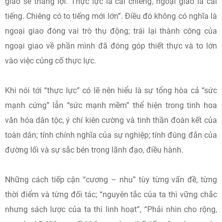
giao sẽ thắng lợi. Thực lực là cái chiêng, ngoại giao là cái
tiếng. Chiêng có to tiếng mới lớn”. Điều đó không có nghĩa là
ngoại giao đóng vai trò thụ động; trái lại thành công của
ngoại giao về phần mình đã đóng góp thiết thực và to lớn
vào việc củng cố thực lực.
Khi nói tới “thực lực” có lẽ nên hiểu là sự tổng hòa cả “sức
mạnh cứng” lẫn “sức mạnh mềm” thể hiện trong tinh hoa
văn hóa dân tộc, ý chí kiên cường và tinh thần đoàn kết của
toàn dân; tính chính nghĩa của sự nghiệp; tính đúng đắn của
đường lối và sự sắc bén trong lãnh đạo, điều hành.
Những cách tiếp cận “cương – nhu” tùy từng vấn đề, từng
thời điểm và từng đối tác; “nguyên tắc của ta thì vững chắc
nhưng sách lược của ta thì linh hoạt”, “Phải nhìn cho rộng,