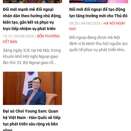
Đổi mới mạnh mẽ đối ngoại
Đổi mới đối ngoại để tạo động
nhân dân theo hướng chủ động,
lực tăng trưởng mới cho Thủ đô
kiến tạo, gắn kết và phục vụ
08:28 | 04/08/2026
HÀ NỘI NGÀY
trực tiếp nhiệm vụ phát triển
NAY
16:15 | 05/08/2026
BỐN PHƯƠNG
Đối ngoại đang được Hà Nội
KẾT BẠN
định vị là kênh thu hút nguồn lực
quốc tế phục vụ phát triển khoa
Sáng ngày 5/8, tại Hà Nội, trong
học công nghệ, đổi mới sáng tạo
khuôn khổ Hội nghị Ngoại giao
và công nghiệp văn hóa, tạo
lần thứ 33, Bộ Ngoại giao tổ
thêm động lực tăng trưởng và
chức Phiên họp toàn thể về đối
nâng cao năng lực cạnh tranh
ngoại Đảng và đối ngoại nhân
của Thủ đô.
dân theo hình thức trực tiếp kết
hợp trực tuyến với 34 tỉnh, thành
phố trên cả nước và các Cơ
quan đại diện Việt Nam ở nước
ngoài.
Đại sứ Choi Young Sam: Quan
hệ Việt Nam - Hàn Quốc sẽ tiếp
tục phát triển sâu rộng và bền
vững