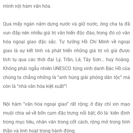
mình nội hàm văn hóa.
Qua mấy ngàn năm dựng nước và giữ nước, ông cha ta đã
vun đắp nên nhiều giá trị văn hiến độc đáo, trong đó có văn
hóa ngoại giao đặc sắc. Tư tưởng Hồ Chí Minh về ngoại
giao là sự kết tinh và phát triển những giá trị vô giá được
tích tụ qua các thời đại Lý, Trần, Lê, Tây Sơn… huy hoàng.
Không phải ngẫu nhiên UNESCO từng vinh danh Bác Hồ của
chúng ta chẳng những là “anh hùng giải phóng dân tộc” mà
còn là “nhà văn hóa kiệt xuất”!
Nội hàm “văn hóa ngoại giao” rất rộng; ở đây chỉ xin mạo
muội chia sẻ về bốn cụm đặc trưng nổi bật; đó là: kiên định
trong mục tiêu, nhân văn trong cốt cách, rộng mở trong tinh
thần và linh hoạt trong hành động.