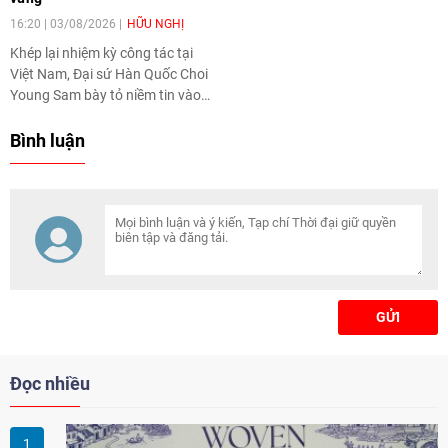
16:20 | 03/08/2026
HỮU NGHỊ
Khép lại nhiệm kỳ công tác tại
Việt Nam, Đại sứ Hàn Quốc Choi
Young Sam bày tỏ niềm tin vào
tương lai phát triển sâu rộng và
bền vững của quan hệ Việt Nam
Bình luận
- Hàn Quốc, được vun đắp bởi sự
tin cậy, hợp tác và gắn bó ngày
càng chặt chẽ giữa nhân dân
hai nước. Trao đổi với Tạp chí
Thời đại, Đại sứ kỳ vọng hai
nước sẽ tiếp tục làm sâu sắc
hơn quan hệ song phương trên
các lĩnh vực như kinh tế, công
GỬI
nghệ, đổi mới sáng tạo và giao
lưu nhân dân.
Đọc nhiều