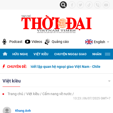
Podcast
Videos
Quảng cáo
English
HỮU NGHỊ
VIỆT KIỀU
CHUYỆN NGOẠI GIAO
NHÂN QUYỀN 
năm thiết lập quan hệ ngoại giao Việt Nam - Chile
CHUYÊN ĐỀ:
Việt kiều
Trang chủ
Việt kiều
Cẩm nang về nước
13:23 | 06/07/2025 GMT+7
Khang Anh