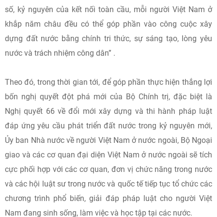
số, kỷ nguyên của kết nối toàn cầu, mỗi người Việt Nam ở
khắp năm châu đều có thể góp phần vào công cuộc xây
dựng đất nước bằng chính tri thức, sự sáng tạo, lòng yêu
nước và trách nhiệm công dân” .
Theo đó, trong thời gian tới, để góp phần thực hiện thắng lợi
bốn nghị quyết đột phá mới của Bộ Chính trị, đặc biệt là
Nghị quyết 66 về đổi mới xây dựng và thi hành pháp luật
đáp ứng yêu cầu phát triển đất nước trong kỷ nguyên mới,
Ủy ban Nhà nước về người Việt Nam ở nước ngoài, Bộ Ngoại
giao và các cơ quan đại diện Việt Nam ở nước ngoài sẽ tích
cực phối hợp với các cơ quan, đơn vị chức năng trong nước
và các hội luật sư trong nước và quốc tế tiếp tục tổ chức các
chương trình phổ biến, giải đáp pháp luật cho người Việt
Nam đang sinh sống, làm việc và học tập tại các nước.