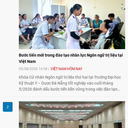
Bước tiến mới trong đào tạo nhân lực Ngôn ngữ trị liệu tại
Việt Nam
05/08/2026 14:58
VIỆT NAM HÔM NAY
Khóa Cử nhân Ngôn ngữ trị liệu thứ hai tại Trường Đại học
Kỹ thuật Y – Dược Đà Nẵng tốt nghiệp vào cuối tháng
5/2026 đánh dấu bước tiến bền vững trong việc đào tạo
nguồn nhân lực chất lượng cao cho một chuyên ngành trẻ
tại Việt Nam.