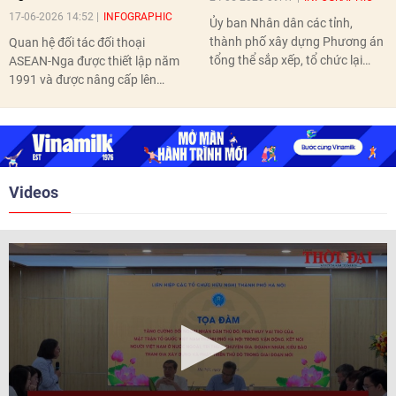
17-06-2026 14:52
INFOGRAPHIC
Ủy ban Nhân dân các tỉnh,
thành phố xây dựng Phương án
Quan hệ đối tác đối thoại
tổng thể sắp xếp, tổ chức lại
ASEAN-Nga được thiết lập năm
thôn, tổ dân phố hoàn thành
1991 và được nâng cấp lên
trước ngày 10/6/2026.
quan hệ Đối tác chiến lược năm
2018. Hai bên đã tổ chức 5 Hội
nghị Cấp cao vào các năm 2005,
2010, 2016, 2018, 2021.
Videos