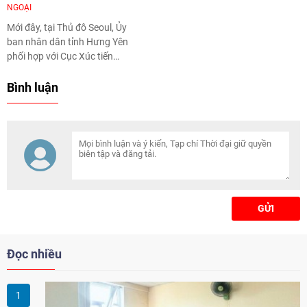
NGOẠI
Mới đây, tại Thủ đô Seoul, Ủy
ban nhân dân tỉnh Hưng Yên
phối hợp với Cục Xúc tiến
thương mại (Bộ Công thương
Việt Nam), Đại sứ quán Việt
Bình luận
Nam tại Hàn Quốc, Cơ quan Xúc
tiến Thương mại và Đầu tư Hàn
Quốc (KOTRA) tổ chức Hội nghị
xúc tiến đầu tư và thương mại
tỉnh Hưng Yên.
GỬI
Đọc nhiều