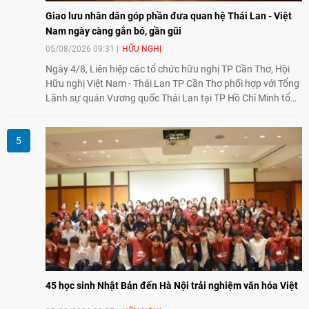
Giao lưu nhân dân góp phần đưa quan hệ Thái Lan - Việt
Nam ngày càng gắn bó, gần gũi
05/08/2026 09:31
HỮU NGHỊ
Ngày 4/8, Liên hiệp các tổ chức hữu nghị TP Cần Thơ, Hội
Hữu nghị Việt Nam - Thái Lan TP Cần Thơ phối hợp với Tổng
Lãnh sự quán Vương quốc Thái Lan tại TP Hồ Chí Minh tổ
chức họp mặt kỷ niệm 50 năm thiết lập quan hệ ngoại giao
Việt Nam - Thái Lan (1976-2026). Tại đây, nhấn mạnh vai trò
của giao lưu nhân dân, Tổng Lãnh sự Thái Lan cho biết các
hoạt động trao đổi về văn hóa, giáo dục, du lịch, ẩm thực,
nghệ thuật và giao lưu thanh niên đã góp phần đưa quan hệ
Thái Lan - Việt Nam ngày càng gắn bó, gần gũi.
45 học sinh Nhật Bản đến Hà Nội trải nghiệm văn hóa Việt