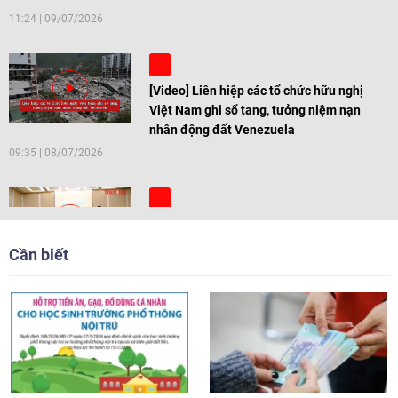
11:24
|
09/07/2026
[Video] Liên hiệp các tổ chức hữu nghị
Việt Nam ghi sổ tang, tưởng niệm nạn
nhân động đất Venezuela
09:35
|
08/07/2026
[Video] Trẻ em Đông Á cùng kiến tạo
giải pháp cho những thách thức chung
Cần biết
17:44
|
27/06/2026
[Video] Âm nhạc flamenco gắn kết văn
hoá Việt Nam - Tây Ban Nha
11:10
|
17/06/2026