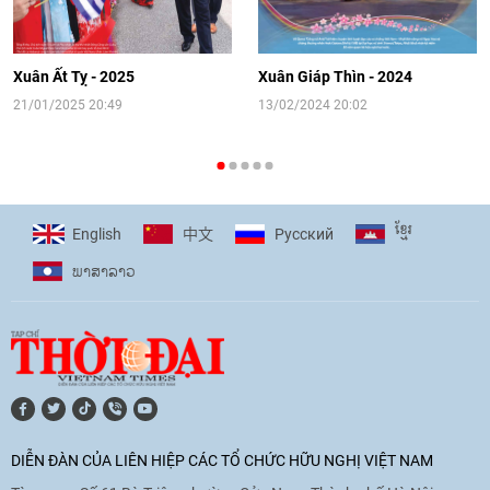
[Video] Đối ngoại nhân dân Thủ đô
hướng tới kết nối hiệu quả nguồn lực
người Việt Nam ở nước ngoài
Xuân Ất Tỵ - 2025
Xuân Giáp Thìn - 2024
16:58
|
10/06/2026
21/01/2025 20:49
13/02/2024 20:02
[Video] Plan International đồng hành
cùng thanh thiếu nhi tiên phong ứng
ខ្មែរ
English
Pусский
中文
phó với biến đổi khí hậu
ພາ​ສາ​ລາວ
17:07
|
09/06/2026
[Video] Lào dành ưu tiên hàng đầu cho
quan hệ với Việt Nam
11:01
|
09/06/2026
DIỄN ĐÀN CỦA LIÊN HIỆP CÁC TỔ CHỨC HỮU NGHỊ VIỆT NAM