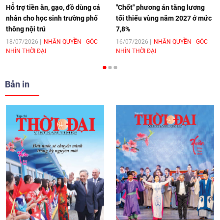
Hỗ trợ tiền ăn, gạo, đồ dùng cá
"Chốt" phương án tăng lương
nhân cho học sinh trường phổ
tối thiểu vùng năm 2027 ở mức
thông nội trú
7,8%
[Video] Trao tặng Kỷ niệm chương "Vì
hòa bình, hữu nghị giữa các dân tộc"
18/07/2026
NHÂN QUYỀN - GÓC
16/07/2026
NHÂN QUYỀN - GÓC
NHÌN THỜI ĐẠI
NHÌN THỜI ĐẠI
cho Đại sứ Hungary tại Việt Nam
17:25
|
13/06/2026
Bản in
[Video] Nhân dân Việt Nam luôn trân
trọng tình cảm của nước Nga
08:02
|
13/06/2026
Video: Cơ hội giao lưu quốc tế cho học
sinh Việt Nam tại trại hè Artek
14:41
|
12/06/2026