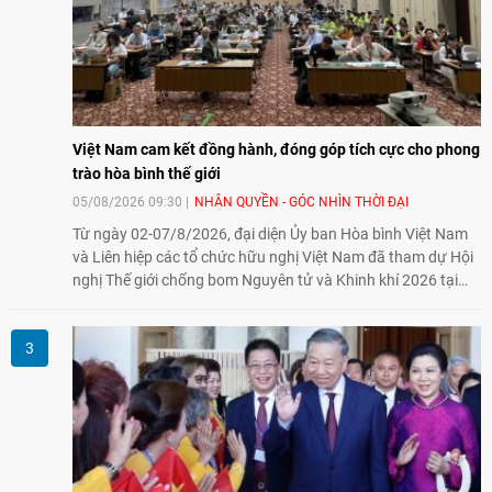
Việt Nam cam kết đồng hành, đóng góp tích cực cho phong
trào hòa bình thế giới
05/08/2026 09:30
NHÂN QUYỀN - GÓC NHÌN THỜI ĐẠI
Từ ngày 02-07/8/2026, đại diện Ủy ban Hòa bình Việt Nam
và Liên hiệp các tổ chức hữu nghị Việt Nam đã tham dự Hội
nghị Thế giới chống bom Nguyên tử và Khinh khí 2026 tại
thành phố Hiroshima, Nhật Bản, tiếp tục khẳng định cam kết
đồng hành cùng với phong trào hoà bình của nhân dân
Nhật Bản và thế giới ủng hộ giải trừ vũ khí hạt nhân của Việt
Nam.