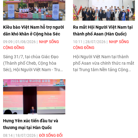
Kiều bào Việt Nam hỗ trợ người
Ra mắt Hội Người Việt Nam tại
dân khó khăn ở Cộng hòa Séc
thành phố Asan (Hàn Quốc)
09:09 | 01/08/2026
NHỊP SỐNG
10:11 | 28/07/2026
NHỊP SỐNG
CỘNG ĐỒNG
CỘNG ĐỒNG
Sáng 31/7, tại chùa Giác Đạo
Hội Người Việt Nam tại thành
(Thành phố Cheb, Cộng hòa
phố Asan vừa chính thức ra mắt
Séc), Hội Người Việt Nam - Trung
tại Trung tâm Nền tảng Cộng
tâm Thương mại Asia Dragon -
đồng Chungnam (AUREUM),
Thành phố Cheb và các vùng lân
thành phố Asan, tỉnh
cận phối hợp với Hội Phật tử
Chungcheongnam-do
chùa Giác Đạo tổ chức bàn giao
(Chungnam), Hàn Quốc. Sự kiện
đợt hàng hóa đầu tiên trong
đánh dấu một bước phát triển
chương trình thiện nguyện hỗ
quan trọng trong quá trình xây
trợ những người dân có hoàn
dựng mạng lưới tổ chức cộng
Hưng Yên xúc tiến đầu tư và
cảnh khó khăn tại tỉnh Karlovy
đồng người Việt Nam tại tỉnh
thương mại tại Hàn Quốc
Vary.
Chungnam theo hướng chuyên
nghiệp, bài bản và bền vững.
08:14 | 18/07/2026
ĐỜI SỐNG ĐỐI