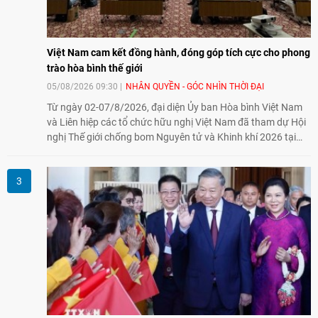
Việt Nam cam kết đồng hành, đóng góp tích cực cho phong
trào hòa bình thế giới
05/08/2026 09:30
NHÂN QUYỀN - GÓC NHÌN THỜI ĐẠI
Từ ngày 02-07/8/2026, đại diện Ủy ban Hòa bình Việt Nam
và Liên hiệp các tổ chức hữu nghị Việt Nam đã tham dự Hội
nghị Thế giới chống bom Nguyên tử và Khinh khí 2026 tại
thành phố Hiroshima, Nhật Bản, tiếp tục khẳng định cam kết
đồng hành cùng với phong trào hoà bình của nhân dân
Nhật Bản và thế giới ủng hộ giải trừ vũ khí hạt nhân của Việt
Nam.