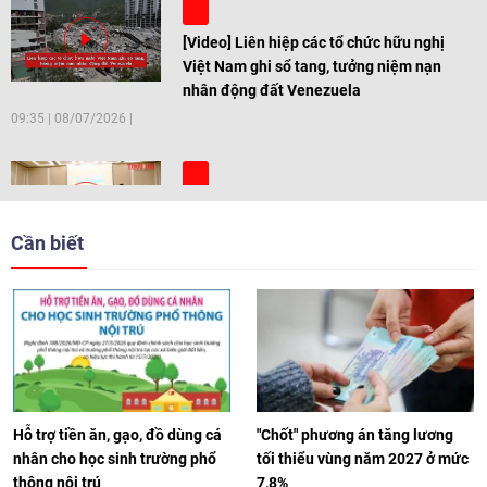
[Video] Liên hiệp các tổ chức hữu nghị
Việt Nam ghi sổ tang, tưởng niệm nạn
nhân động đất Venezuela
09:35
|
08/07/2026
[Video] Trẻ em Đông Á cùng kiến tạo
giải pháp cho những thách thức chung
Cần biết
17:44
|
27/06/2026
[Video] Âm nhạc flamenco gắn kết văn
hoá Việt Nam - Tây Ban Nha
11:10
|
17/06/2026
Hỗ trợ tiền ăn, gạo, đồ dùng cá
"Chốt" phương án tăng lương
nhân cho học sinh trường phổ
tối thiểu vùng năm 2027 ở mức
thông nội trú
7,8%