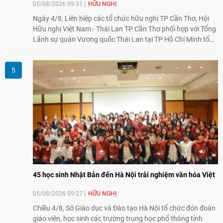
05/08/2026 09:31
HỮU NGHỊ
Ngày 4/8, Liên hiệp các tổ chức hữu nghị TP Cần Thơ, Hội
Hữu nghị Việt Nam - Thái Lan TP Cần Thơ phối hợp với Tổng
Lãnh sự quán Vương quốc Thái Lan tại TP Hồ Chí Minh tổ
chức họp mặt kỷ niệm 50 năm thiết lập quan hệ ngoại giao
Việt Nam - Thái Lan (1976-2026). Tại đây, nhấn mạnh vai trò
của giao lưu nhân dân, Tổng Lãnh sự Thái Lan cho biết các
hoạt động trao đổi về văn hóa, giáo dục, du lịch, ẩm thực,
nghệ thuật và giao lưu thanh niên đã góp phần đưa quan hệ
Thái Lan - Việt Nam ngày càng gắn bó, gần gũi.
45 học sinh Nhật Bản đến Hà Nội trải nghiệm văn hóa Việt
05/08/2026 09:27
HỮU NGHỊ
Chiều 4/8, Sở Giáo dục và Đào tạo Hà Nội tổ chức đón đoàn
giáo viên, học sinh các trường trung học phổ thông tỉnh