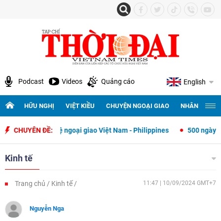
Podcast
Videos
Quảng cáo
English
HỮU NGHỊ
VIỆT KIỀU
CHUYỆN NGOẠI GIAO
NHÂN QUYỀN 
p quan hệ ngoại giao Việt Nam - Philippines
CHUYÊN ĐỀ:
500 ngày đêm tìm kiếm
Kinh tế
Trang chủ
Kinh tế
11:47 | 10/09/2024 GMT+7
Nguyễn Nga