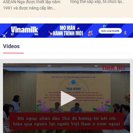
tổng thể sắp xếp, tổ chức lại
ASEAN-Nga được thiết lập năm
thôn, tổ dân phố hoàn thành
1991 và được nâng cấp lên
trước ngày 10/6/2026.
quan hệ Đối tác chiến lược năm
2018. Hai bên đã tổ chức 5 Hội
nghị Cấp cao vào các năm 2005,
2010, 2016, 2018, 2021.
Videos