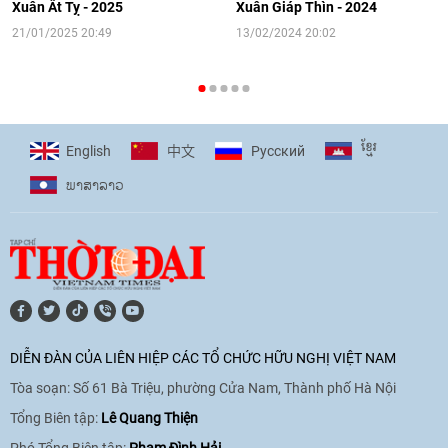
người Việt Nam ở nước ngoài
Xuân Ất Tỵ - 2025
Xuân Giáp Thìn - 2024
16:58
|
10/06/2026
21/01/2025 20:49
13/02/2024 20:02
[Video] Plan International đồng hành
cùng thanh thiếu nhi tiên phong ứng
ខ្មែរ
English
Pусский
中文
phó với biến đổi khí hậu
ພາ​ສາ​ລາວ
17:07
|
09/06/2026
[Video] Lào dành ưu tiên hàng đầu cho
quan hệ với Việt Nam
11:01
|
09/06/2026
DIỄN ĐÀN CỦA LIÊN HIỆP CÁC TỔ CHỨC HỮU NGHỊ VIỆT NAM
Tòa soạn: Số 61 Bà Triệu, phường Cửa Nam, Thành phố Hà Nội
[Video] Doanh nghiệp Hoa Kỳ hỗ trợ
Việt Nam xác định danh tính người mất
Tổng Biên tập:
Lê Quang Thiện
tích trong chiến tranh