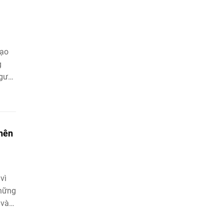
mạo
g
người
 nên
vì
những
 vào