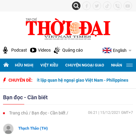
Podcast
Videos
Quảng cáo
English
HỮU NGHỊ
VIỆT KIỀU
CHUYỆN NGOẠI GIAO
NHÂN QUYỀN 
 ngày thiết lập quan hệ ngoại giao Việt Nam - Philippines
CHUYÊN ĐỀ:
500 ngà
Bạn đọc - Cần biết
Trang chủ
Bạn đọc - Cần biết
06:21 | 15/12/2021 GMT+7
Thạch Thảo (TH)