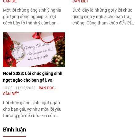
CẦN BIẾT
CẦN BIẾT
Một lời chúc giáng sinh ý nghĩa
Dưới đây là những gợi ý lời chúc
gửi tặng đồng nghiệp là một
giáng sinh ý nghĩa cho bạn trai,
cách bày tỏ thành ý của bạn
chồng. Cùng tham khảo để viết
trong dịp giáng sinh năm nay
ra được lời chúc ý nghĩa của
đến những người đồng hành
riêng mình giành cho người ấy
cung bạn trong công việc. Cùng
nhé.
tham khảo các mẫu dưới đây
nhé.
Noel 2023: Lời chúc giáng sinh
ngọt ngào cho bạn gái, vợ
13:00 | 11/12/2023
BẠN ĐỌC -
CẦN BIẾT
Lời chúc giáng sinh ngọt ngào
cho bạn gái, vợ như một lời yêu
thương gửi đến nửa kia của
mình. Cùng tham khảo những
mẫu dưới đây để có lựa chọn
Bình luận
cho riêng mình nhé.