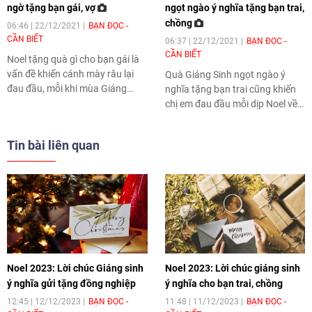
ngờ tặng bạn gái, vợ
ngọt ngào ý nghĩa tặng bạn trai,
chồng​​​​​​​
06:46 | 22/12/2021
BẠN ĐỌC -
CẦN BIẾT
06:37 | 22/12/2021
BẠN ĐỌC -
CẦN BIẾT
Noel tặng quà gì cho bạn gái là
vấn đề khiến cánh mày râu lại
Quà Giáng Sinh ngọt ngào ý
đau đầu, mỗi khi mùa Giáng
nghĩa tặng bạn trai cũng khiến
Sinh về. Cùng tham khảo những
chị em đau đầu mỗi dịp Noel về.
món quà Giáng Sinh bất ngờ
Cùng tham khảo trong bài viết
tặng bạn gái, vợ ngay dưới đây.
này nhé.
Tin bài liên quan
Noel 2023: Lời chúc Giáng sinh
Noel 2023: Lời chúc giáng sinh
ý nghĩa gửi tặng đồng nghiệp
ý nghĩa cho bạn trai, chồng
12:45 | 12/12/2023
BẠN ĐỌC -
11:48 | 11/12/2023
BẠN ĐỌC -