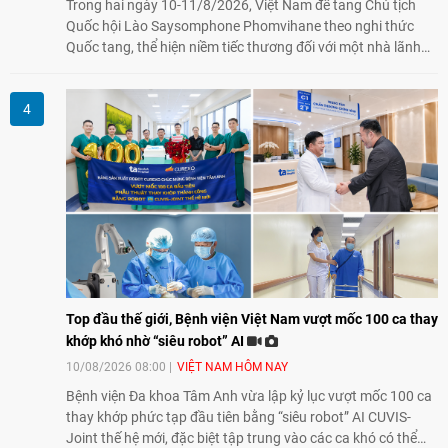
Trong hai ngày 10-11/8/2026, Việt Nam để tang Chủ tịch
Quốc hội Lào Saysomphone Phomvihane theo nghi thức
Quốc tang, thể hiện niềm tiếc thương đối với một nhà lãnh
đạo có nhiều đóng góp cho đất nước Lào và quan hệ hữu
nghị vĩ đại, đoàn kết đặc biệt Việt Nam - Lào.
Top đầu thế giới, Bệnh viện Việt Nam vượt mốc 100 ca thay
khớp khó nhờ “siêu robot” AI
10/08/2026 08:00
VIỆT NAM HÔM NAY
Bệnh viện Đa khoa Tâm Anh vừa lập kỷ lục vượt mốc 100 ca
thay khớp phức tạp đầu tiên bằng “siêu robot” AI CUVIS-
Joint thế hệ mới, đặc biệt tập trung vào các ca khó có thể