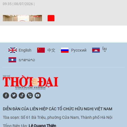
09:35
|
08/07/2026
[Video] Trẻ em Đông Á cùng kiến tạo
giải pháp cho những thách thức chung
17:44
|
27/06/2026
ខ្មែរ
English
Pусский
中文
ພາ​ສາ​ລາວ
[Video] Âm nhạc flamenco gắn kết văn
hoá Việt Nam - Tây Ban Nha
11:10
|
17/06/2026
[Video] Trao tặng Kỷ niệm chương "Vì
hòa bình, hữu nghị giữa các dân tộc"
DIỄN ĐÀN CỦA LIÊN HIỆP CÁC TỔ CHỨC HỮU NGHỊ VIỆT NAM
cho Đại sứ Hungary tại Việt Nam
Tòa soạn: Số 61 Bà Triệu, phường Cửa Nam, Thành phố Hà Nội
17:25
|
13/06/2026
Tổng Biên tập:
Lê Quang Thiện