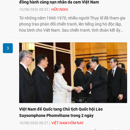
đồng hành cùng nạn nhân da cam Việt Nam
10/08/2026 08:25
HỮU NGHỊ
Từ những năm 1960-1970, nhiều người Thụy Sĩ đã tham gia
phong trào phản đối chiến tranh, lên tiếng ủng hộ độc lập,
hòa bình cho Việt Nam. Sau chiến tranh, tình đoàn kết ấy
tiếp tục bằng các hoạt động nhân đạo, hỗ trợ cộng đồng và
đồng hành với những người còn chịu hậu quả chiến tranh,
trong đó có các nạn nhân chất độc da cam/dioxin.
Việt Nam để Quốc tang Chủ tịch Quốc hội Lào
Saysomphone Phomvihane trong 2 ngày
10/08/2026 08:27
VIỆT NAM HÔM NAY