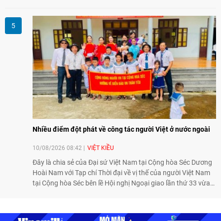
điều trị tốt bằng kỹ thuật truyền thống hay robot thế hệ cũ,
mở ra cơ hội mới cho nhiều người bệnh đang đối mặt nguy
cơ “tàn phế”.
Nhiều điểm đột phát về công tác người Việt ở nước ngoài
10/08/2026 08:42
VIỆT KIỀU
Đây là chia sẻ của Đại sứ Việt Nam tại Cộng hòa Séc Dương
Hoài Nam với Tạp chí Thời đại về vị thế của người Việt Nam
tại Cộng hòa Séc bên lề Hội nghị Ngoại giao lần thứ 33 vừa
diễn ra từ 1-7/8 tại Hà Nội.