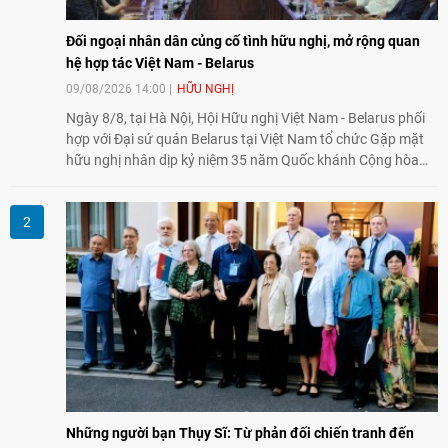
Đối ngoại nhân dân củng cố tình hữu nghị, mở rộng quan
hệ hợp tác Việt Nam - Belarus
09/08/2026 14:00
HỮU NGHỊ
Ngày 8/8, tại Hà Nội, Hội Hữu nghị Việt Nam - Belarus phối
hợp với Đại sứ quán Belarus tại Việt Nam tổ chức Gặp mặt
hữu nghị nhân dịp kỷ niệm 35 năm Quốc khánh Cộng hòa
Belarus. Đại diện hai bên nhấn mạnh vai trò của đối ngoại
nhân dân trong củng cố tình hữu nghị, mở rộng hợp tác thiết
thực và làm sâu sắc quan hệ Đối tác chiến lược Việt Nam -
Belarus.
Những người bạn Thụy Sĩ: Từ phản đối chiến tranh đến