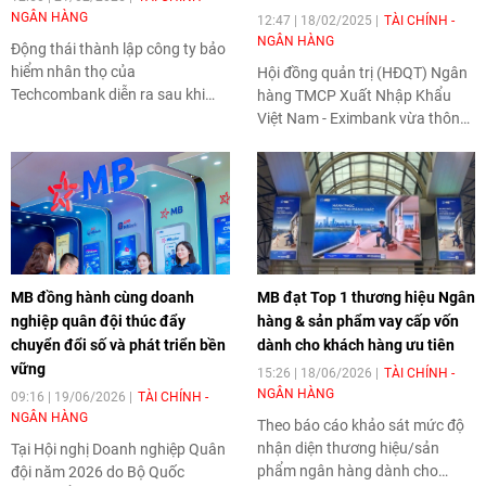
NGÂN HÀNG
12:47 | 18/02/2025
TÀI CHÍNH -
NGÂN HÀNG
Động thái thành lập công ty bảo
hiểm nhân thọ của
Hội đồng quản trị (HĐQT) Ngân
Techcombank diễn ra sau khi
hàng TMCP Xuất Nhập Khẩu
nhà băng này và hãng bảo hiểm
Việt Nam - Eximbank vừa thông
Manulife quyết định ngừng hợp
qua đề xuất của Quyền Tổng
tác kinh doanh phân phối bảo
giám đốc về kế hoạch kinh
hiểm độc quyền qua ngân hàng
doanh năm 2025 để trình Đại hội
hồi cuối năm ngoái.
đồng cổ đông (ĐHĐCĐ).
MB đồng hành cùng doanh
MB đạt Top 1 thương hiệu Ngân
nghiệp quân đội thúc đẩy
hàng & sản phẩm vay cấp vốn
chuyển đổi số và phát triển bền
dành cho khách hàng ưu tiên
vững
15:26 | 18/06/2026
TÀI CHÍNH -
NGÂN HÀNG
09:16 | 19/06/2026
TÀI CHÍNH -
NGÂN HÀNG
Theo báo cáo khảo sát mức độ
nhận diện thương hiệu/sản
Tại Hội nghị Doanh nghiệp Quân
phẩm ngân hàng dành cho
đội năm 2026 do Bộ Quốc