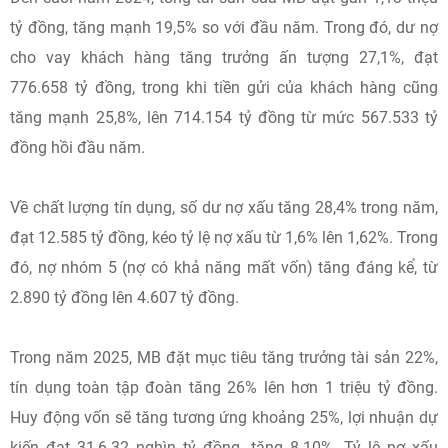
tỷ đồng, tăng mạnh 19,5% so với đầu năm. Trong đó, dư nợ
cho vay khách hàng tăng trưởng ấn tượng 27,1%, đạt
776.658 tỷ đồng, trong khi tiền gửi của khách hàng cũng
tăng mạnh 25,8%, lên 714.154 tỷ đồng từ mức 567.533 tỷ
đồng hồi đầu năm.
Về chất lượng tín dụng, số dư nợ xấu tăng 28,4% trong năm,
đạt 12.585 tỷ đồng, kéo tỷ lệ nợ xấu từ 1,6% lên 1,62%. Trong
đó, nợ nhóm 5 (nợ có khả năng mất vốn) tăng đáng kể, từ
2.890 tỷ đồng lên 4.607 tỷ đồng.
Trong năm 2025, MB đặt mục tiêu tăng trưởng tài sản 22%,
tín dụng toàn tập đoàn tăng 26% lên hơn 1 triệu tỷ đồng.
Huy động vốn sẽ tăng tương ứng khoảng 25%, lợi nhuận dự
kiến đạt 31,6-32 nghìn tỷ đồng, tăng 8-10%. Tỷ lệ nợ xấu