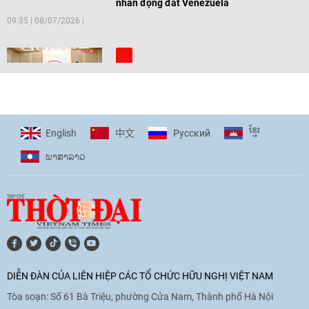
nhân động đất Venezuela
09:35
|
08/07/2026
[Video] Trẻ em Đông Á cùng kiến tạo
giải pháp cho những thách thức chung
17:44
|
27/06/2026
ខ្មែរ
English
Pусский
中文
ພາ​ສາ​ລາວ
[Video] Âm nhạc flamenco gắn kết văn
hoá Việt Nam - Tây Ban Nha
11:10
|
17/06/2026
[Video] Trao tặng Kỷ niệm chương "Vì
hòa bình, hữu nghị giữa các dân tộc"
DIỄN ĐÀN CỦA LIÊN HIỆP CÁC TỔ CHỨC HỮU NGHỊ VIỆT NAM
cho Đại sứ Hungary tại Việt Nam
Tòa soạn: Số 61 Bà Triệu, phường Cửa Nam, Thành phố Hà Nội
17:25
|
13/06/2026