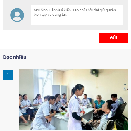
công cộng không cần tiền mặt
qua thẻ MB MultiPass.
GỬI
Đọc nhiều