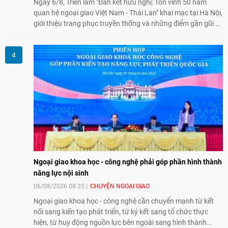
Ngày 6/8, Triển lãm "Đan kết hữu nghị: Tôn vinh 50 năm
quan hệ ngoại giao Việt Nam - Thái Lan" khai mạc tại Hà Nội,
giới thiệu trang phục truyền thống và những điểm gần gũi về
văn hóa giữa hai nước. Sự kiện cũng nhấn mạnh vai trò của
giao lưu nhân dân trong chặng đường nửa thế kỷ quan hệ
song phương.
Ngoại giao khoa học - công nghệ phải góp phần hình thành
năng lực nội sinh
06/08/2026 08:35
CHUYỆN NGOẠI GIAO
Ngoại giao khoa học - công nghệ cần chuyển mạnh từ kết
nối sang kiến tạo phát triển, từ ký kết sang tổ chức thực
hiện, từ huy động nguồn lực bên ngoài sang hình thành