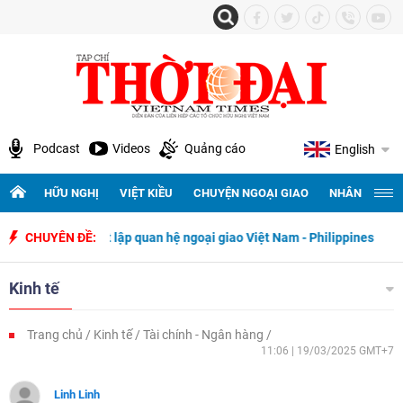
Podcast
Videos
Quảng cáo
English
HỮU NGHỊ
VIỆT KIỀU
CHUYỆN NGOẠI GIAO
NHÂN QUYỀN 
ày thiết lập quan hệ ngoại giao Việt Nam - Philippines
CHUYÊN ĐỀ:
500 ngày 
Kinh tế
Trang chủ
Kinh tế
Tài chính - Ngân hàng
11:06 | 19/03/2025 GMT+7
Linh Linh