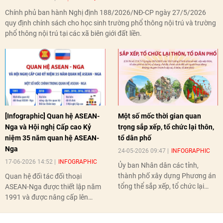
Chính phủ ban hành Nghị định 188/2026/NĐ-CP ngày 27/5/2026
quy định chính sách cho học sinh trường phổ thông nội trú và trường
phổ thông nội trú tại các xã biên giới đất liền.
[Infographic] Quan hệ ASEAN-
Một số mốc thời gian quan
Nga và Hội nghị Cấp cao Kỷ
trọng sắp xếp, tổ chức lại thôn,
niệm 35 năm quan hệ ASEAN-
tổ dân phố
Nga
24-05-2026 09:47
INFOGRAPHIC
17-06-2026 14:52
INFOGRAPHIC
Ủy ban Nhân dân các tỉnh,
thành phố xây dựng Phương án
Quan hệ đối tác đối thoại
tổng thể sắp xếp, tổ chức lại
ASEAN-Nga được thiết lập năm
thôn, tổ dân phố hoàn thành
1991 và được nâng cấp lên
trước ngày 10/6/2026.
quan hệ Đối tác chiến lược năm
2018. Hai bên đã tổ chức 5 Hội