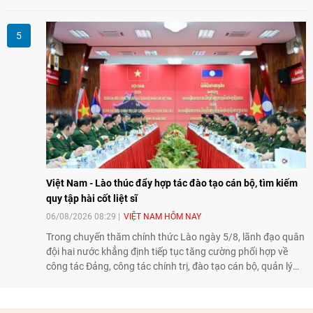
năng lực nội sinh, qua đó góp phần đưa khoa học, công
nghệ, đổi mới sáng tạo và chuyển đổi số trở thành động lực
phát triển đất nước.
Việt Nam - Lào thúc đẩy hợp tác đào tạo cán bộ, tìm kiếm
quy tập hài cốt liệt sĩ
06/08/2026 08:29
VIỆT NAM HÔM NAY
Trong chuyến thăm chính thức Lào ngày 5/8, lãnh đạo quân
đội hai nước khẳng định tiếp tục tăng cường phối hợp về
công tác Đảng, công tác chính trị, đào tạo cán bộ, quản lý
biên giới và tìm kiếm, quy tập hài cốt liệt sĩ, góp phần làm
sâu sắc hơn quan hệ hữu nghị đặc biệt Việt Nam - Lào.