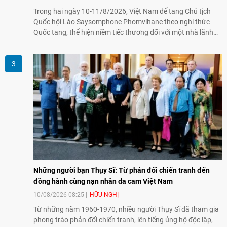
Trong hai ngày 10-11/8/2026, Việt Nam để tang Chủ tịch
Quốc hội Lào Saysomphone Phomvihane theo nghi thức
Quốc tang, thể hiện niềm tiếc thương đối với một nhà lãnh
đạo có nhiều đóng góp cho đất nước Lào và quan hệ hữu
nghị vĩ đại, đoàn kết đặc biệt Việt Nam - Lào.
Những người bạn Thụy Sĩ: Từ phản đối chiến tranh đến
đồng hành cùng nạn nhân da cam Việt Nam
10/08/2026 08:25
HỮU NGHỊ
Từ những năm 1960-1970, nhiều người Thụy Sĩ đã tham gia
phong trào phản đối chiến tranh, lên tiếng ủng hộ độc lập,