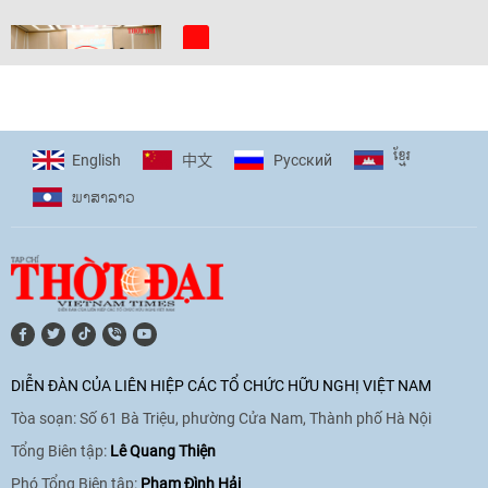
[Video] Trẻ em Đông Á cùng kiến tạo
giải pháp cho những thách thức chung
17:44
|
27/06/2026
ខ្មែរ
English
Pусский
中文
ພາ​ສາ​ລາວ
[Video] Âm nhạc flamenco gắn kết văn
hoá Việt Nam - Tây Ban Nha
11:10
|
17/06/2026
[Video] Trao tặng Kỷ niệm chương "Vì
hòa bình, hữu nghị giữa các dân tộc"
DIỄN ĐÀN CỦA LIÊN HIỆP CÁC TỔ CHỨC HỮU NGHỊ VIỆT NAM
cho Đại sứ Hungary tại Việt Nam
Tòa soạn: Số 61 Bà Triệu, phường Cửa Nam, Thành phố Hà Nội
17:25
|
13/06/2026
Tổng Biên tập:
Lê Quang Thiện
Phó Tổng Biên tập:
Phạm Đình Hải