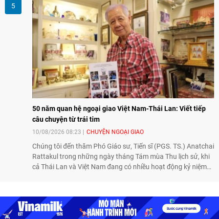
cơ “tàn phế”.
50 năm quan hệ ngoại giao Việt Nam-Thái Lan: Viết tiếp
câu chuyện từ trái tim
10/08/2026 08:23
CHUYỆN NGOẠI GIAO
Chúng tôi đến thăm Phó Giáo sư, Tiến sĩ (PGS. TS.) Anatchai
Rattakul trong những ngày tháng Tám mùa Thu lịch sử, khi
cả Thái Lan và Việt Nam đang có nhiều hoạt động kỷ niệm
50 năm thiết lập quan hệ ngoại giao, để nghe ông kể lại câu
chuyện cách đây nửa thế kỷ, khi cha ông, Bộ trưởng Ngoại
giao Bhichai Rattakul, được giao nhiệm vụ cải thiện quan hệ
của Thái Lan với các nước láng giềng, trong đó có Việt Nam.
Với một trái tim chân thành và thiện chí, ông Bhichai