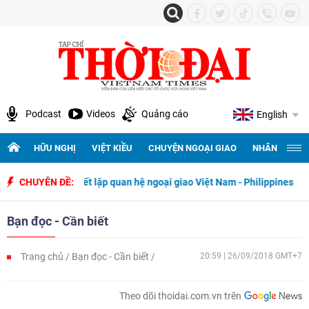
Podcast
Videos
Quảng cáo
English
HỮU NGHỊ
VIỆT KIỀU
CHUYỆN NGOẠI GIAO
NHÂN QUYỀN 
ăm ngày thiết lập quan hệ ngoại giao Việt Nam - Philippines
CHUYÊN ĐỀ:
500 n
Bạn đọc - Cần biết
Trang chủ
Bạn đọc - Cần biết
20:59 | 26/09/2018 GMT+7
Theo dõi thoidai.com.vn trên