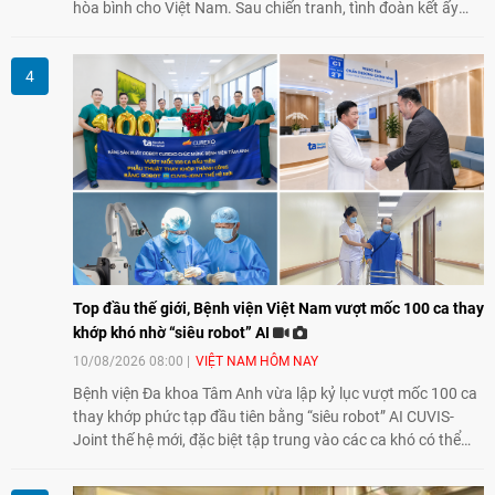
hòa bình cho Việt Nam. Sau chiến tranh, tình đoàn kết ấy
tiếp tục bằng các hoạt động nhân đạo, hỗ trợ cộng đồng và
đồng hành với những người còn chịu hậu quả chiến tranh,
trong đó có các nạn nhân chất độc da cam/dioxin.
Top đầu thế giới, Bệnh viện Việt Nam vượt mốc 100 ca thay
khớp khó nhờ “siêu robot” AI
10/08/2026 08:00
VIỆT NAM HÔM NAY
Bệnh viện Đa khoa Tâm Anh vừa lập kỷ lục vượt mốc 100 ca
thay khớp phức tạp đầu tiên bằng “siêu robot” AI CUVIS-
Joint thế hệ mới, đặc biệt tập trung vào các ca khó có thể
điều trị tốt bằng kỹ thuật truyền thống hay robot thế hệ cũ,
mở ra cơ hội mới cho nhiều người bệnh đang đối mặt nguy