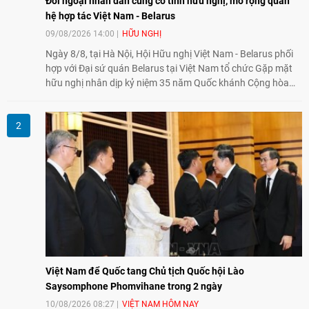
Đối ngoại nhân dân củng cố tình hữu nghị, mở rộng quan
hệ hợp tác Việt Nam - Belarus
09/08/2026 14:00
HỮU NGHỊ
Ngày 8/8, tại Hà Nội, Hội Hữu nghị Việt Nam - Belarus phối
hợp với Đại sứ quán Belarus tại Việt Nam tổ chức Gặp mặt
hữu nghị nhân dịp kỷ niệm 35 năm Quốc khánh Cộng hòa
Belarus. Đại diện hai bên nhấn mạnh vai trò của đối ngoại
nhân dân trong củng cố tình hữu nghị, mở rộng hợp tác thiết
thực và làm sâu sắc quan hệ Đối tác chiến lược Việt Nam -
Belarus.
Việt Nam để Quốc tang Chủ tịch Quốc hội Lào
Saysomphone Phomvihane trong 2 ngày
10/08/2026 08:27
VIỆT NAM HÔM NAY