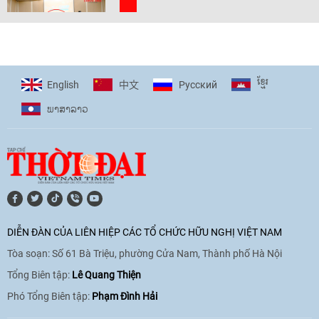
[Video] Trẻ em Đông Á cùng kiến tạo
giải pháp cho những thách thức chung
17:44
|
27/06/2026
ខ្មែរ
English
Pусский
中文
ພາ​ສາ​ລາວ
[Video] Âm nhạc flamenco gắn kết văn
hoá Việt Nam - Tây Ban Nha
11:10
|
17/06/2026
[Video] Trao tặng Kỷ niệm chương "Vì
hòa bình, hữu nghị giữa các dân tộc"
DIỄN ĐÀN CỦA LIÊN HIỆP CÁC TỔ CHỨC HỮU NGHỊ VIỆT NAM
cho Đại sứ Hungary tại Việt Nam
Tòa soạn: Số 61 Bà Triệu, phường Cửa Nam, Thành phố Hà Nội
17:25
|
13/06/2026
Tổng Biên tập:
Lê Quang Thiện
Phó Tổng Biên tập:
Phạm Đình Hải
[Video] Nhân dân Việt Nam luôn trân