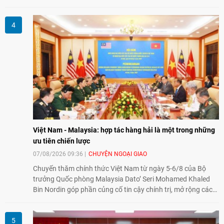
thành lập Văn phòng Đại diện của IESC tại Việt Nam và trao
đổi về định hướng triển khai Dự án "Mở rộng Thương mại
Nông nghiệp và An toàn thực phẩm Hoa Kỳ - Việt Nam",
hướng tới thúc đẩy chuyển đổi số, hiện đại hóa nông nghiệp
và mở rộng hợp tác phát triển giữa hai nước.
Việt Nam - Malaysia: hợp tác hàng hải là một trong những
ưu tiên chiến lược
07/08/2026 09:36
CHUYỆN NGOẠI GIAO
Chuyến thăm chính thức Việt Nam từ ngày 5-6/8 của Bộ
trưởng Quốc phòng Malaysia Dato’ Seri Mohamed Khaled
Bin Nordin góp phần củng cố tin cậy chính trị, mở rộng các
lĩnh vực hợp tác và thúc đẩy quan hệ quốc phòng Việt Nam -
Malaysia theo hướng ngày càng thực chất.