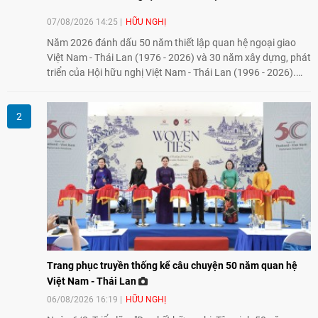
07/08/2026 14:25
HỮU NGHỊ
Năm 2026 đánh dấu 50 năm thiết lập quan hệ ngoại giao
Việt Nam - Thái Lan (1976 - 2026) và 30 năm xây dựng, phát
triển của Hội hữu nghị Việt Nam - Thái Lan (1996 - 2026).
Trong dòng chảy quan hệ hai nước, Hội đã kiên trì vun đắp
tình hữu nghị, đồng thời từng bước mở rộng hoạt động từ
giao lưu truyền thống sang kết nối địa phương, doanh
nghiệp, giáo dục, văn hóa và thế hệ trẻ, góp phần tăng
cường sự hiểu biết và hợp tác giữa nhân dân hai nước.
Trang phục truyền thống kể câu chuyện 50 năm quan hệ
Việt Nam - Thái Lan
06/08/2026 16:19
HỮU NGHỊ