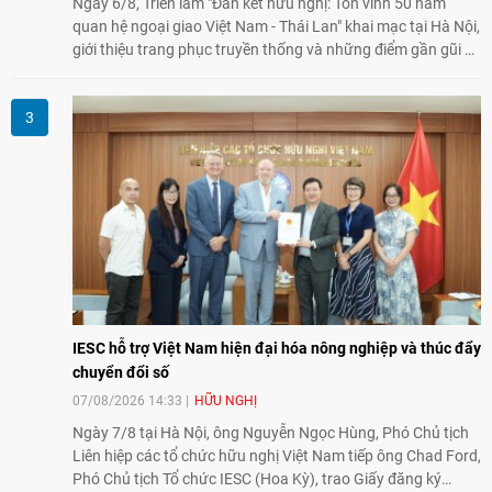
Ngày 6/8, Triển lãm "Đan kết hữu nghị: Tôn vinh 50 năm
quan hệ ngoại giao Việt Nam - Thái Lan" khai mạc tại Hà Nội,
giới thiệu trang phục truyền thống và những điểm gần gũi về
văn hóa giữa hai nước. Sự kiện cũng nhấn mạnh vai trò của
giao lưu nhân dân trong chặng đường nửa thế kỷ quan hệ
song phương.
IESC hỗ trợ Việt Nam hiện đại hóa nông nghiệp và thúc đẩy
chuyển đổi số
07/08/2026 14:33
HỮU NGHỊ
Ngày 7/8 tại Hà Nội, ông Nguyễn Ngọc Hùng, Phó Chủ tịch
Liên hiệp các tổ chức hữu nghị Việt Nam tiếp ông Chad Ford,
Phó Chủ tịch Tổ chức IESC (Hoa Kỳ), trao Giấy đăng ký