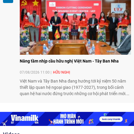
Nâng tầm nhịp cầu hữu nghị Việt Nam - Tây Ban Nha
07/08/2026 11:00
HỮU NGHỊ
Việt Nam và Tây Ban Nha đang hướng tới kỷ niệm 50 năm
thiết lập quan hệ ngoại giao (1977-2027), trong bối cảnh
quan hệ hai nước đứng trước những cơ hội phát triển mới.
Cùng với đối ngoại Đảng và ngoại giao Nhà nước, đối ngoại
nhân dân có vai trò quan trọng trong việc củng cố nền tảng
xã hội, tăng cường hiểu biết, tin cậy và gắn bó giữa nhân
dân hai nước.