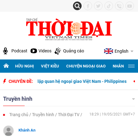
Podcast
Videos
Quảng cáo
English
HỮU NGHỊ
VIỆT KIỀU
CHUYỆN NGOẠI GIAO
NHÂN QUYỀN 
ngày thiết lập quan hệ ngoại giao Việt Nam - Philippines
CHUYÊN ĐỀ:
500 ngày
Truyền hình
Trang chủ
Truyền hình
Thời Đại TV
18:29 | 19/05/2021 GMT+7
Khánh An