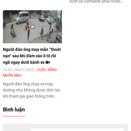
và nguyên tắc nhất định và tùy
vượt xe container phía trước
theo quãng đường cũng như
nhưng không hề biết rằng ở
thời tiết của từng vùng miền,
chiều ngược lại đang có xe
chủ xe cần điều chỉnh thời gian
container khác đang đi tới.
xuất phát và tốc độ di chuyển.
Người đàn ông may mắn “thoát
nạn” sau khi đâm vào ô tô rồi
ngã ngay dưới bánh xe
13:52 | 04/01/2022
CUỘC SỐNG
MUÔN MÀU
Người đàn ông chạy xe máy
dường như không được tỉnh táo
khi tham gia giao thông trên
đường.
Bình luận