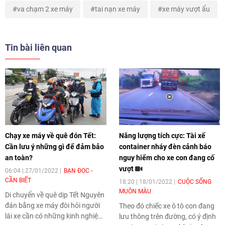
va chạm 2 xe máy
tai nạn xe máy
xe máy vượt ẩu
Tin bài liên quan
Chạy xe máy về quê đón Tết:
Năng lượng tích cực: Tài xế
Cần lưu ý những gì để đảm bảo
container nháy đèn cảnh báo
an toàn?
nguy hiểm cho xe con đang cố
vượt
06:04 | 27/01/2022
BẠN ĐỌC -
CẦN BIẾT
18:20 | 18/01/2022
CUỘC SỐNG
MUÔN MÀU
Di chuyển về quê dịp Tết Nguyên
đán bằng xe máy đòi hỏi người
Theo đó chiếc xe ô tô con đang
lái xe cần có những kinh nghiệm
lưu thông trên đường, có ý định