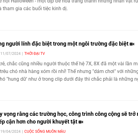
ễ hội Halloween - một dịp để hóa trang thành những nhân vật r
à tham gia các buổi tiệc kinh dị.
g người lính đặc biệt trong một ngôi trường đặc biệt
| 11/07/2024
THỜI ĐẠI TV
trẻ, chắc cũng nhiều người thuộc thế hệ 7X, 8X đã một vài lần 
trêu chó nhà hàng xóm rồi nhỉ! Thế nhưng "dám chơi" với nhữn
hó "hung dữ' như ở trong clip dưới đây thì chắc phải là những 
nh thần thép.
hy vọng rằng các trường học, công trình công cộng sẽ trở
iếp cận hơn cho người khuyết tật
| 19/04/2024
CUỘC SỐNG MUÔN MÀU