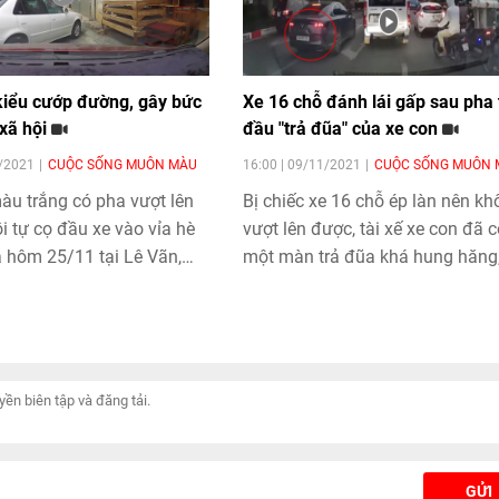
 kiểu cướp đường, gây bức
Xe 16 chỗ đánh lái gấp sau pha 
xã hội
đầu "trả đũa" của xe con
1/2021
CUỘC SỐNG MUÔN MÀU
16:00 | 09/11/2021
CUỘC SỐNG MUÔN 
àu trắng có pha vượt lên
Bị chiếc xe 16 chỗ ép làn nên k
ồi tự cọ đầu xe vào vỉa hè
vượt lên được, tài xế xe con đã c
a hôm 25/11 tại Lê Vãn,
một màn trả đũa khá hung hăng,
Thanh Hóa.
chấp thiệt hại...
GỬI