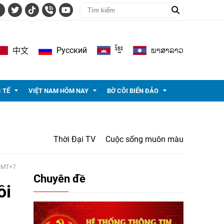
ខ្មែរ
ພາ​ສາ​ລາວ
Pусский
中文
 TẾ
VIỆT NAM HÔM NAY
BỜ CÕI BIỂN ĐẢO
Thời Đại TV
Cuộc sống muôn màu
 GMT+7
Chuyên đề
ồi