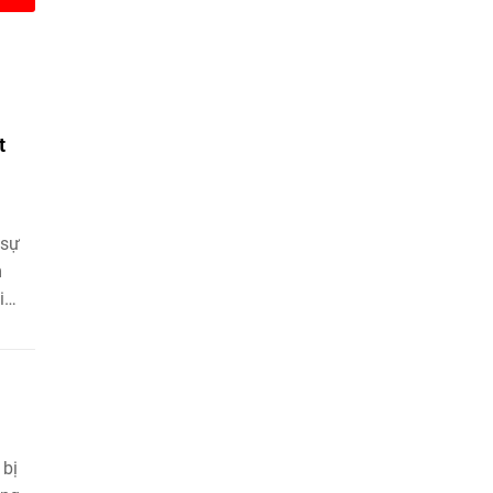
t
 sự
m
i
 bị