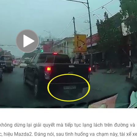
y không dừng lại giải quyết mà tiếp tục lạng lách trên đường v
c, hiệu Mazda2. Đáng nói, sau tình huống va chạm này, tài xế x