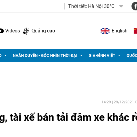
Thời tiết:
Hà Nội 30°C
Videos
Quảng cáo
English
O
NHÂN QUYỀN - GÓC NHÌN THỜI ĐẠI
GIA ĐÌNH VIỆT
QUỐC
14:29 | 29/12/2021
 tài xế bán tải đâm xe khác r