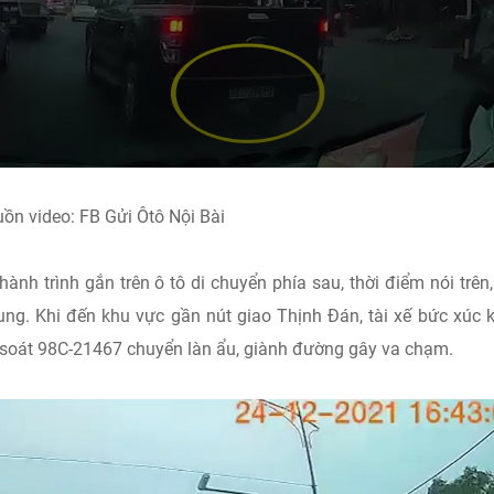
ồn video: FB Gửi Ôtô Nội Bài
nh trình gắn trên ô tô di chuyển phía sau, thời điểm nói trên,
g. Khi đến khu vực gần nút giao Thịnh Đán, tài xế bức xúc k
m soát 98C-21467 chuyển làn ẩu, giành đường gây va chạm.