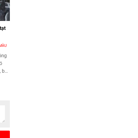
tạt
MÀU
hông
ó
 bất