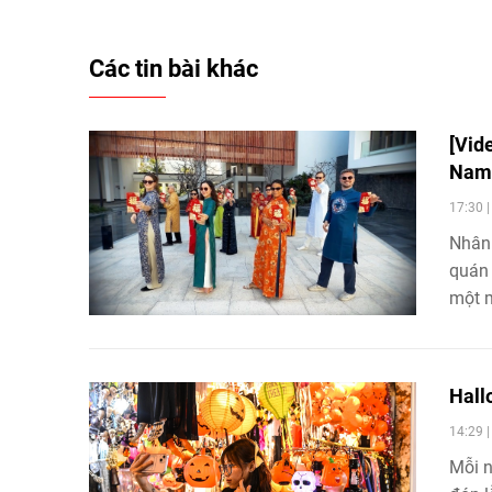
Các tin bài khác
[Vid
Na
17:30 
Nhân 
quán 
một m
nổi, 
phút.
Hall
14:29 
Mỗi n