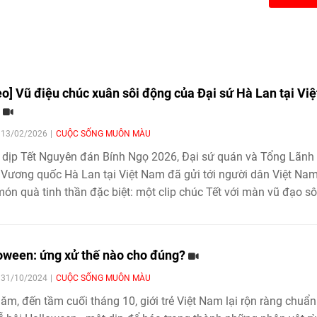
eo] Vũ điệu chúc xuân sôi động của Đại sứ Hà Lan tại Việ
m
| 13/02/2026
CUỘC SỐNG MUÔN MÀU
dịp Tết Nguyên đán Bính Ngọ 2026, Đại sứ quán và Tổng Lãnh
Vương quốc Hà Lan tại Việt Nam đã gửi tới người dân Việt Na
ón quà tinh thần đặc biệt: một clip chúc Tết với màn vũ đạo sô
trẻ trung, được thực hiện trong thời gian chuẩn bị chỉ vỏn vẹn 10
oween: ứng xử thế nào cho đúng?
| 31/10/2024
CUỘC SỐNG MUÔN MÀU
ăm, đến tầm cuối tháng 10, giới trẻ Việt Nam lại rộn ràng chuẩn