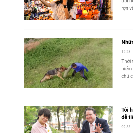
đón l
rợn v
Nhữn
15:23 
Thời 
hiểm 
chú c
có ti
Tôi 
dễ t
09:33 