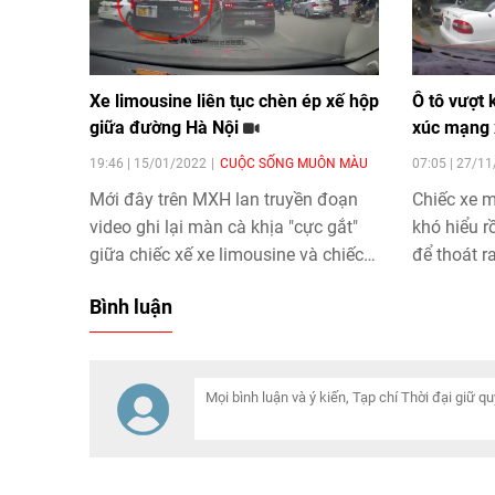
Xe limousine liên tục chèn ép xế hộp
Ô tô vượt
giữa đường Hà Nội
xúc mạng 
19:46 | 15/01/2022
CUỘC SỐNG MUÔN MÀU
07:05 | 27/1
Mới đây trên MXH lan truyền đoạn
Chiếc xe m
video ghi lại màn cà khịa "cực gắt"
khó hiểu r
giữa chiếc xế xe limousine và chiếc ô
để thoát r
tô xe ô tô con khiến nhiều người chú
Lam Sơn, 
Bình luận
ý.