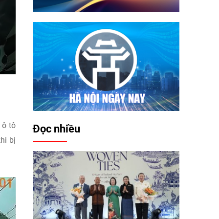
 ô tô
Đọc nhiều
hi bị