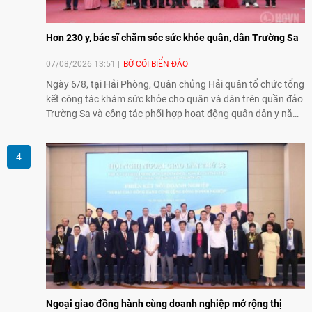
Hơn 230 y, bác sĩ chăm sóc sức khỏe quân, dân Trường Sa
07/08/2026 13:51
BỜ CÕI BIỂN ĐẢO
Ngày 6/8, tại Hải Phòng, Quân chủng Hải quân tổ chức tổng
kết công tác khám sức khỏe cho quân và dân trên quần đảo
Trường Sa và công tác phối hợp hoạt động quân dân y năm
2026. Trong năm, 3 đoàn công tác với hơn 230 bác sĩ, dược
sĩ, điều dưỡng và kỹ thuật viên đã tham gia khám, tư vấn,
cấp thuốc, điều trị cho cán bộ, chiến sĩ và nhân dân trên
quần đảo.
Ngoại giao đồng hành cùng doanh nghiệp mở rộng thị