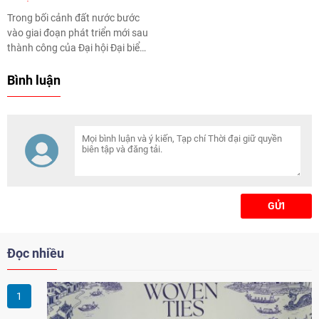
Trong bối cảnh đất nước bước
vào giai đoạn phát triển mới sau
thành công của Đại hội Đại biểu
toàn quốc lần thứ XIV (Đại hội
XIV) của Đảng Cộng sản Việt
Bình luận
Nam, yêu cầu hoàn thiện thể
chế, kiện toàn bộ máy và nâng
cao hiệu quả quản trị quốc gia
đang trở nên cấp thiết hơn bao
giờ hết.
GỬI
Đọc nhiều