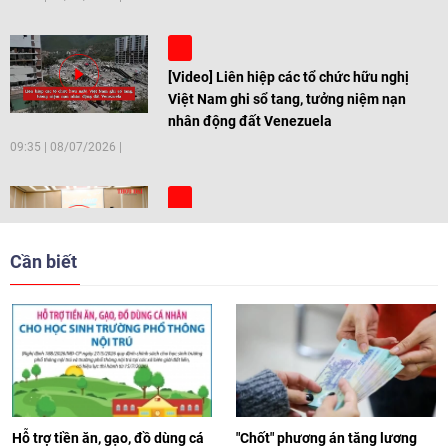
[Video] Liên hiệp các tổ chức hữu nghị
Việt Nam ghi sổ tang, tưởng niệm nạn
nhân động đất Venezuela
09:35
|
08/07/2026
[Video] Trẻ em Đông Á cùng kiến tạo
giải pháp cho những thách thức chung
Cần biết
17:44
|
27/06/2026
[Video] Âm nhạc flamenco gắn kết văn
hoá Việt Nam - Tây Ban Nha
11:10
|
17/06/2026
Hỗ trợ tiền ăn, gạo, đồ dùng cá
"Chốt" phương án tăng lương