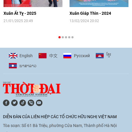
hướng tới kết nối hiệu quả nguồn lực
người Việt Nam ở nước ngoài
Xuân Ất Tỵ - 2025
Xuân Giáp Thìn - 2024
16:58
|
10/06/2026
21/01/2025 20:49
13/02/2024 20:02
[Video] Plan International đồng hành
cùng thanh thiếu nhi tiên phong ứng
ខ្មែរ
English
Pусский
中文
phó với biến đổi khí hậu
ພາ​ສາ​ລາວ
17:07
|
09/06/2026
[Video] Lào dành ưu tiên hàng đầu cho
quan hệ với Việt Nam
11:01
|
09/06/2026
DIỄN ĐÀN CỦA LIÊN HIỆP CÁC TỔ CHỨC HỮU NGHỊ VIỆT NAM
Tòa soạn: Số 61 Bà Triệu, phường Cửa Nam, Thành phố Hà Nội
[Video] Doanh nghiệp Hoa Kỳ hỗ trợ