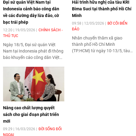
Đại sứ quán Việt Nam tại
Hải trình hữu nghị của tàu KRI
Indonesia cảnh báo công dân
Bima Suci tại thành phố Hồ Chí
về các đường dây lừa đảo, cờ
Minh
bạc trái phép
09:58 | 12/05/2026
BỜ CÕI BIỂN
ĐẢO
12:20 | 19/05/2026
CHÍNH SÁCH -
THỦ TỤC
Nhân chuyến thăm xã giao
thành phố Hồ Chí Minh
Ngày 18/5, Đại sứ quán Việt
(TP.HCM) từ ngày 10-13/5, tàu
Nam tại Indonesia phát đi thông
buồm huấn luyện KRI Bima Suci
báo khuyến cáo công dân Việt
của Hải quân Indonesia đã tổ
Nam đang sinh sống, học tập và
chức nhiều hoạt động giao lưu,
làm việc tại Indonesia nâng cao
đối ngoại và hợp tác hàng hải,
cảnh giác trước các đường dây
góp phần tăng cường quan hệ
lừa đảo trực tuyến, cờ bạc bất
Đối tác chiến lược toàn diện Việt
hợp pháp và các hoạt động môi
Nam - Indonesia cũng như thúc
giới trá hình có dấu hiệu vi phạm
đẩy kết nối giữa hải quân và
pháp luật sở tại.
Nâng cao chất lượng quyết
nhân dân hai nước.
sách cho giai đoạn phát triển
mới
09:29 | 16/03/2026
ĐỜI SỐNG ĐỐI
NGOẠI