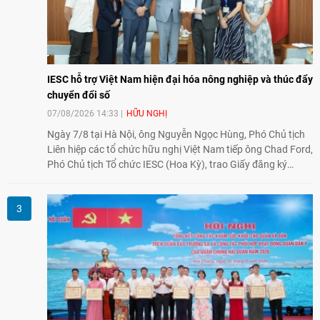
IESC hỗ trợ Việt Nam hiện đại hóa nông nghiệp và thúc đẩy
chuyển đổi số
07/08/2026 14:33
HỮU NGHỊ
Ngày 7/8 tại Hà Nội, ông Nguyễn Ngọc Hùng, Phó Chủ tịch
Liên hiệp các tổ chức hữu nghị Việt Nam tiếp ông Chad Ford,
Phó Chủ tịch Tổ chức IESC (Hoa Kỳ), trao Giấy đăng ký
thành lập Văn phòng Đại diện của IESC tại Việt Nam và trao
đổi về định hướng triển khai Dự án "Mở rộng Thương mại
Nông nghiệp và An toàn thực phẩm Hoa Kỳ - Việt Nam",
hướng tới thúc đẩy chuyển đổi số, hiện đại hóa nông nghiệp
và mở rộng hợp tác phát triển giữa hai nước.