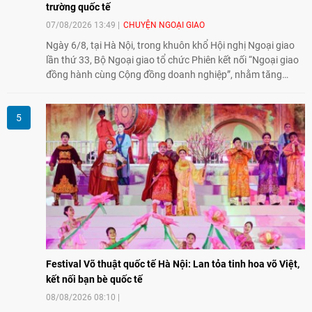
trường quốc tế
07/08/2026 13:49
CHUYỆN NGOẠI GIAO
Ngày 6/8, tại Hà Nội, trong khuôn khổ Hội nghị Ngoại giao
lần thứ 33, Bộ Ngoại giao tổ chức Phiên kết nối “Ngoại giao
đồng hành cùng Cộng đồng doanh nghiệp”, nhằm tăng
cường phối hợp giữa ngành ngoại giao và doanh nghiệp, hỗ
trợ mở rộng thị trường, kết nối đối tác và huy động nguồn
lực phục vụ phát triển đất nước.
Festival Võ thuật quốc tế Hà Nội: Lan tỏa tinh hoa võ Việt,
kết nối bạn bè quốc tế
08/08/2026 08:10