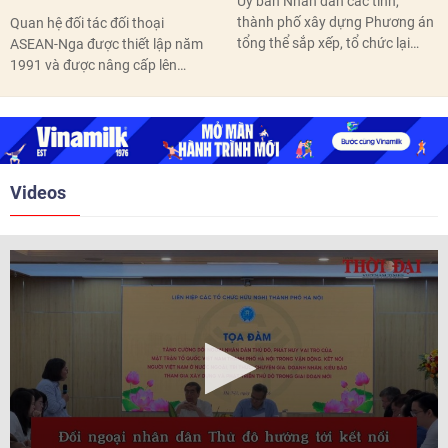
Ủy ban Nhân dân các tỉnh,
thành phố xây dựng Phương án
Quan hệ đối tác đối thoại
tổng thể sắp xếp, tổ chức lại
ASEAN-Nga được thiết lập năm
thôn, tổ dân phố hoàn thành
1991 và được nâng cấp lên
trước ngày 10/6/2026.
quan hệ Đối tác chiến lược năm
2018. Hai bên đã tổ chức 5 Hội
nghị Cấp cao vào các năm 2005,
2010, 2016, 2018, 2021.
Videos