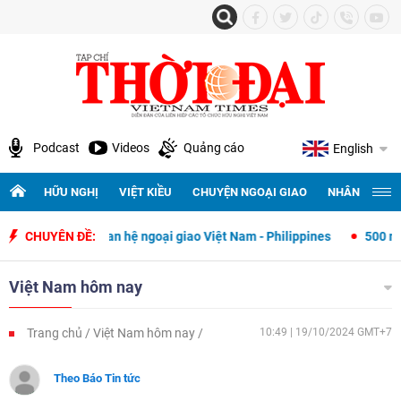
Podcast
Videos
Quảng cáo
English
HỮU NGHỊ
VIỆT KIỀU
CHUYỆN NGOẠI GIAO
NHÂN QUYỀN 
lập quan hệ ngoại giao Việt Nam - Philippines
CHUYÊN ĐỀ:
500 ngày đêm tìm ki
Việt Nam hôm nay
Trang chủ
Việt Nam hôm nay
10:49 | 19/10/2024 GMT+7
Theo Báo Tin tức