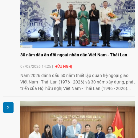
30 năm dấu ấn đối ngoại nhân dân Việt Nam - Thái Lan
07/08/2026 14:25
HỮU NGHỊ
Năm 2026 đánh dấu 50 năm thiết lập quan hệ ngoại giao
Việt Nam - Thái Lan (1976 - 2026) và 30 năm xây dựng, phát
triển của Hội hữu nghị Việt Nam - Thái Lan (1996 - 2026).
Trong dòng chảy quan hệ hai nước, Hội đã kiên trì vun đắp
tình hữu nghị, đồng thời từng bước mở rộng hoạt động từ
giao lưu truyền thống sang kết nối địa phương, doanh
nghiệp, giáo dục, văn hóa và thế hệ trẻ, góp phần tăng
cường sự hiểu biết và hợp tác giữa nhân dân hai nước.