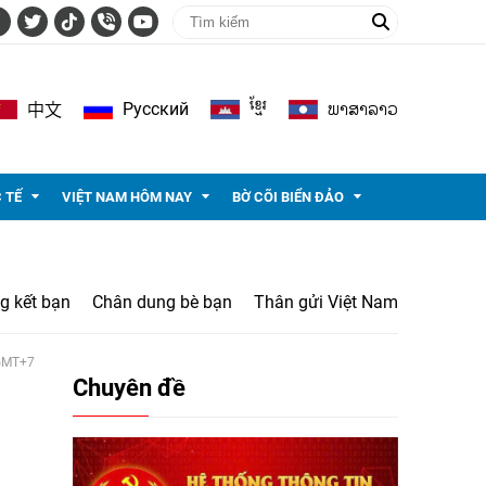
ខ្មែរ
ພາ​ສາ​ລາວ
Pусский
中文
 TẾ
VIỆT NAM HÔM NAY
BỜ CÕI BIỂN ĐẢO
g kết bạn
Chân dung bè bạn
Thân gửi Việt Nam
 GMT+7
Chuyên đề