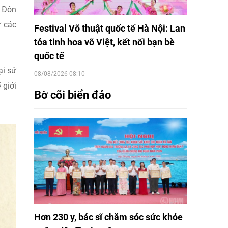
m Đôn
ữ các
Festival Võ thuật quốc tế Hà Nội: Lan
tỏa tinh hoa võ Việt, kết nối bạn bè
quốc tế
ại sứ
08/08/2026 08:10
 giới
Bờ cõi biển đảo
Hơn 230 y, bác sĩ chăm sóc sức khỏe