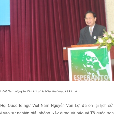
ữ Việt Nam Nguyễn Văn Lợi phát biểu khai mạc Lễ kỷ niệm
 Hội Quốc tế ngữ Việt Nam Nguyễn Văn Lợi đã ôn lại lịch sử
ội vào sự nghiệp giải phóng, xây dựng và bảo vệ Tổ quốc tro