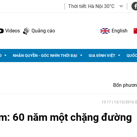
Thời tiết:
Hà Nội 30°C
Videos
Quảng cáo
English
O
NHÂN QUYỀN - GÓC NHÌN THỜI ĐẠI
GIA ĐÌNH VIỆT
QUỐC
Bốn phươn
13:17 | 13/12/2016
am: 60 năm một chặng đường