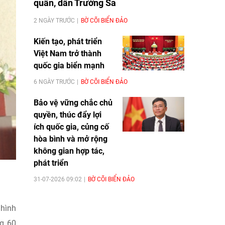
quân, dân Trường Sa
2 NGÀY TRƯỚC
BỜ CÕI BIỂN ĐẢO
Kiến tạo, phát triển
Việt Nam trở thành
quốc gia biển mạnh
6 NGÀY TRƯỚC
BỜ CÕI BIỂN ĐẢO
Bảo vệ vững chắc chủ
quyền, thúc đẩy lợi
ích quốc gia, củng cố
hòa bình và mở rộng
không gian hợp tác,
phát triển
31-07-2026 09:02
BỜ CÕI BIỂN ĐẢO
 hình
ng 60