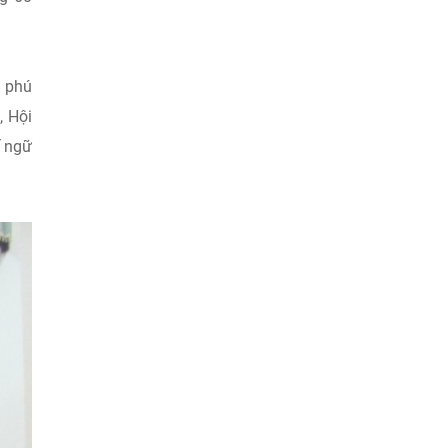
g phú
, Hội
ế ngữ