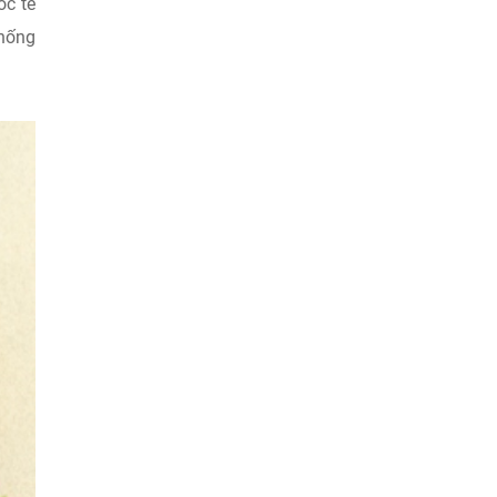
ốc tế
thống