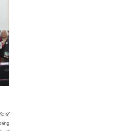
ốc tế
hoảng