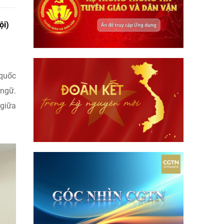
ội)
 quốc
 ngữ.
 giữa