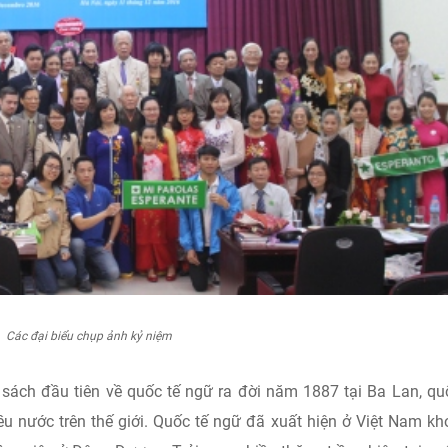
Các đại biểu chụp ảnh kỷ niệm
sách đầu tiên về quốc tế ngữ ra đời năm 1887 tại Ba Lan, qu
u nước trên thế giới. Quốc tế ngữ đã xuất hiện ở Việt Nam k