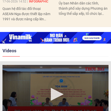
17-06-2026 14:52
INFOGRAPHIC
Ủy ban Nhân dân các tỉnh,
thành phố xây dựng Phương án
Quan hệ đối tác đối thoại
tổng thể sắp xếp, tổ chức lại
ASEAN-Nga được thiết lập năm
thôn, tổ dân phố hoàn thành
1991 và được nâng cấp lên
trước ngày 10/6/2026.
quan hệ Đối tác chiến lược năm
2018. Hai bên đã tổ chức 5 Hội
nghị Cấp cao vào các năm 2005,
2010, 2016, 2018, 2021.
Videos