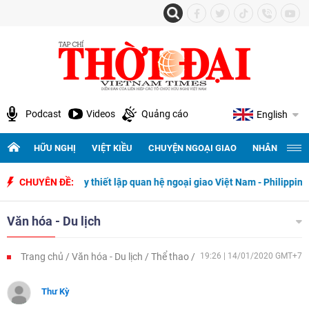
Podcast
Videos
Quảng cáo
English
HỮU NGHỊ
VIỆT KIỀU
CHUYỆN NGOẠI GIAO
NHÂN QUYỀN 
50 năm ngày thiết lập quan hệ ngoại giao Việt Nam - Philippines
CHUYÊN ĐỀ:
Văn hóa - Du lịch
Trang chủ
Văn hóa - Du lịch
Thể thao
19:26 | 14/01/2020 GMT+7
Thư Kỳ