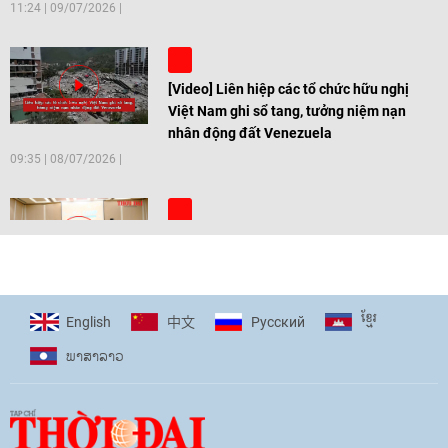
11:24
|
09/07/2026
[Video] Liên hiệp các tổ chức hữu nghị
Việt Nam ghi sổ tang, tưởng niệm nạn
nhân động đất Venezuela
09:35
|
08/07/2026
[Video] Trẻ em Đông Á cùng kiến tạo
giải pháp cho những thách thức chung
17:44
|
27/06/2026
ខ្មែរ
English
Pусский
中文
ພາ​ສາ​ລາວ
[Video] Âm nhạc flamenco gắn kết văn
hoá Việt Nam - Tây Ban Nha
11:10
|
17/06/2026