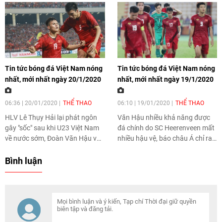
Tin tức bóng đá Việt Nam nóng
Tin tức bóng đá Việt Nam nóng
nhất, mới nhất ngày 20/1/2020
nhất, mới nhất ngày 19/1/2020
06:36 | 20/01/2020
THỂ THAO
06:10 | 19/01/2020
THỂ THAO
HLV Lê Thụy Hải lại phát ngôn
Văn Hậu nhiều khả năng được
gây "sốc" sau khi U23 Việt Nam
đá chính do SC Heerenveen mất
về nước sớm, Đoàn Văn Hậu vẫn
nhiều hậu vệ, báo châu Á chỉ ra
chưa được ra sân dù SC
những nguyên nhân khiến U23
Heerenveen lại thua đậm hay
Việt Nam sớm về nước... là
Bình luận
Quang Hải và Văn Hậu lọt top 5
những tin tức bóng đá Việt Nam
Quả bóng vàng Việt Nam
nóng hổi và mới nhất được cập
2019... là những tin tức bóng đá
nhật trong ngày 19/1/2020.
Việt Nam nóng hổi, mới nhất
được cập nhật trong ngày
20/1/2020.