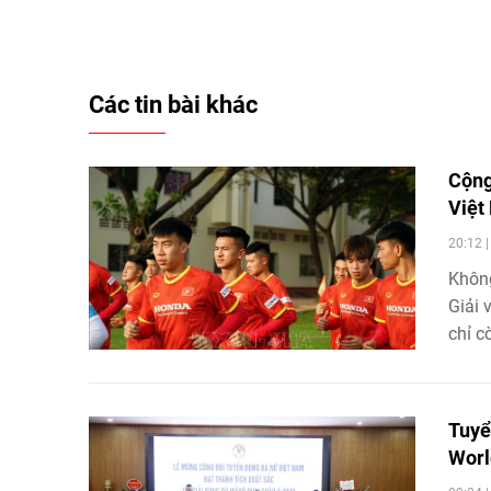
Các tin bài khác
Cộng
Việt
20:12 
Không
Giải 
chỉ c
Tuyể
Worl