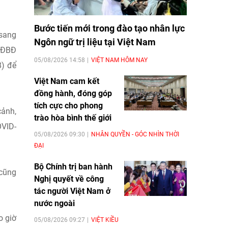
Bước tiến mới trong đào tạo nhân lực
 sang
Ngôn ngữ trị liệu tại Việt Nam
 LĐBĐ
05/08/2026 14:58
VIỆT NAM HÔM NAY
8) để
Việt Nam cam kết
đồng hành, đóng góp
tích cực cho phong
cảnh,
trào hòa bình thế giới
OVID-
05/08/2026 09:30
NHÂN QUYỀN - GÓC NHÌN THỜI
ĐẠI
Bộ Chính trị ban hành
 cũng
Nghị quyết về công
tác người Việt Nam ở
nước ngoài
o giờ
05/08/2026 09:27
VIỆT KIỀU