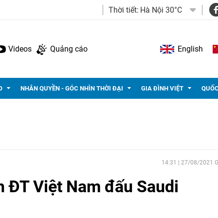
Thời tiết:
Hà Nội 30°C
Videos
Quảng cáo
English
O
NHÂN QUYỀN - GÓC NHÌN THỜI ĐẠI
GIA ĐÌNH VIỆT
QUỐC
14:31 | 27/08/2021
h ĐT Việt Nam đấu Saudi