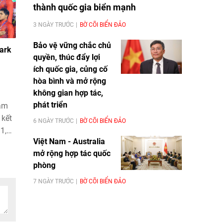
thành quốc gia biển mạnh
3 NGÀY TRƯỚC
BỜ CÕI BIỂN ĐẢO
Bảo vệ vững chắc chủ
ark
quyền, thúc đẩy lợi
ích quốc gia, củng cố
hòa bình và mở rộng
không gian hợp tác,
phát triển
Nam
 kết
6 NGÀY TRƯỚC
BỜ CÕI BIỂN ĐẢO
1,
Việt Nam - Australia
 đăng
mở rộng hợp tác quốc
ấn
phòng
i
7 NGÀY TRƯỚC
BỜ CÕI BIỂN ĐẢO