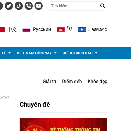
ខ្មែរ
ພາ​ສາ​ລາວ
Pусский
中文
 TẾ
VIỆT NAM HÔM NAY
BỜ CÕI BIỂN ĐẢO
Giải trí
Điểm đến
Khỏe đẹp
 GMT+7
Chuyên đề