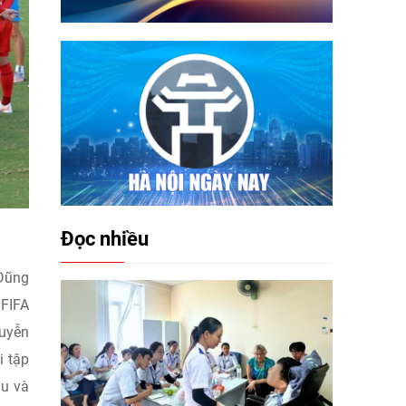
Đọc nhiều
 Dũng
 FIFA
guyễn
i tập
ậu và