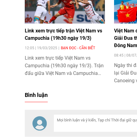
Link xem trực tiếp trận Việt Nam vs
Việt Nam đ
Campuchia (19h30 ngày 19/3)
Giải Đua 
Đông Nam
12:05 | 19/03/2025
BẠN ĐỌC - CẦN BIẾT
08:45 | 08/0
Link xem trực tiếp Việt Nam vs
Ngày thi đ
Campuchia (19h30 ngày 19/3). Trận
lại Giải Đ
đấu giữa Việt Nam và Campuchia
Canoeing v
hứa hẹn sẽ là một cuộc đối đầu hấp
địch Đông
dẫn, nơi cả hai đội đều quyết tâm
Bình luận
Trung tâm
giành chiến thắng.
thành phố
đứng thứ 
chương Và
33 Huy ch