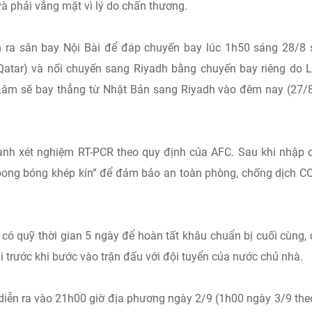
à phải vắng mặt vì lý do chấn thương.
n ra sân bay Nội Bài để đáp chuyến bay lúc 1h50 sáng 28/8
(Qatar) và nối chuyến sang Riyadh bằng chuyến bay riêng do
Lâm sẽ bay thẳng từ Nhật Bản sang Riyadh vào đêm nay (27/
hành xét nghiệm RT-PCR theo quy định của AFC. Sau khi nhập 
“bong bóng khép kín” để đảm bảo an toàn phòng, chống dịch C
có quỹ thời gian 5 ngày để hoàn tất khâu chuẩn bị cuối cùng,
ãi trước khi bước vào trận đấu với đội tuyển của nước chủ nhà.
diễn ra vào 21h00 giờ địa phương ngày 2/9 (1h00 ngày 3/9 the