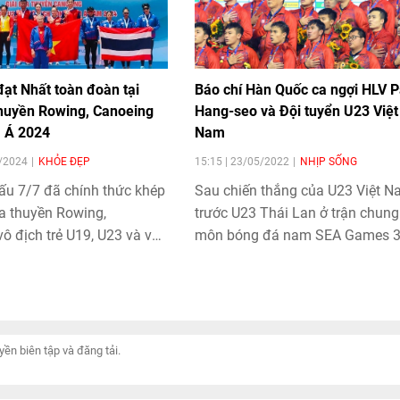
ạt Nhất toàn đoàn tại
Báo chí Hàn Quốc ca ngợi HLV P
thuyền Rowing, Canoeing
Hang-seo và Đội tuyển U23 Việt
 Á 2024
Nam
7/2024
KHỎE ĐẸP
15:15 | 23/05/2022
NHỊP SỐNG
ấu 7/7 đã chính thức khép
Sau chiến thắng của U23 Việt 
ua thuyền Rowing,
trước U23 Thái Lan ở trận chung
ô địch trẻ U19, U23 và vô
môn bóng đá nam SEA Games 3
 Nam Á được tổ chức tại
báo chí Hàn Quốc đã đồng loạt
 Huấn luyện Đua thuyền
tải những tin bài chúc mừng Hu
 Hải Phòng. Việt Nam
luyện viên Park Hang - seo và Độ
Nhất toàn đoàn với 58 Huy
tuyển U23 Việt Nam.
ng, 53 Huy chương Bạc và
ương Đồng.