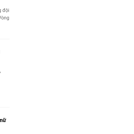
g đội
 Vòng
1
A
 nữ