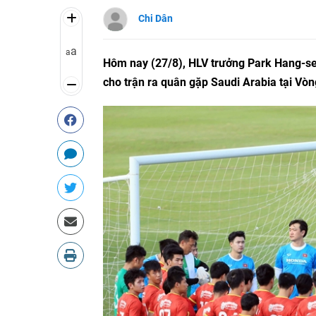
Chi Dân
a
a
Hôm nay (27/8), HLV trưởng Park Hang-seo
cho trận ra quân gặp Saudi Arabia tại Vòn