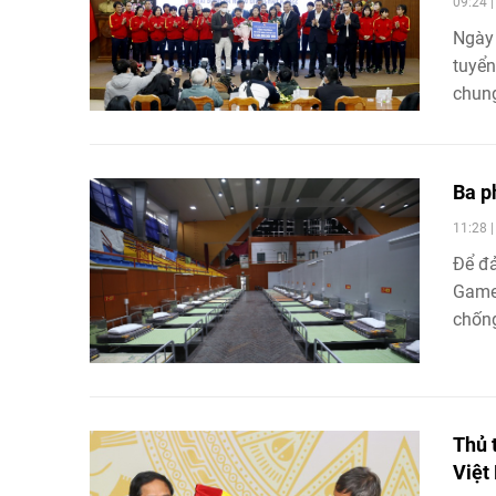
09:24 
Ngày 
tuyển
chung
Ba p
11:28 
Để đả
Games
chống
Thủ 
Việ