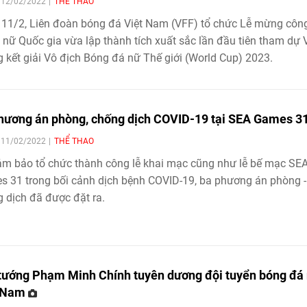
| 12/02/2022
THỂ THAO
11/2, Liên đoàn bóng đá Việt Nam (VFF) tổ chức Lễ mừng côn
 nữ Quốc gia vừa lập thành tích xuất sắc lần đầu tiên tham dự
 kết giải Vô địch Bóng đá nữ Thế giới (World Cup) 2023.
hương án phòng, chống dịch COVID-19 tại SEA Games 3
| 11/02/2022
THỂ THAO
m bảo tổ chức thành công lễ khai mạc cũng như lễ bế mạc SE
 31 trong bối cảnh dịch bệnh COVID-19, ba phương án phòng -
 dịch đã được đặt ra.
tướng Phạm Minh Chính tuyên dương đội tuyển bóng đá
t Nam