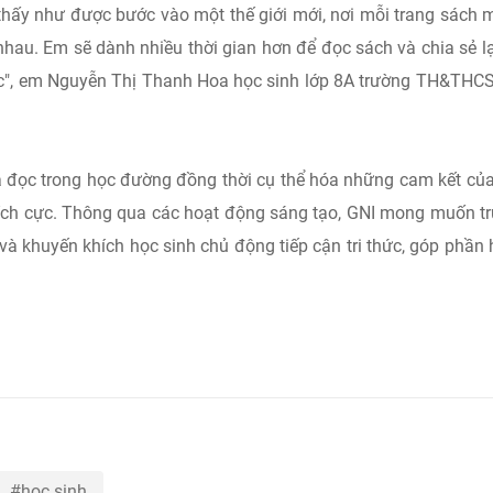
thấy như được bước vào một thế giới mới, nơi mỗi trang sách 
nhau. Em sẽ dành nhiều thời gian hơn để đọc sách và chia sẻ lạ
c", em Nguyễn Thị Thanh Hoa học sinh lớp 8A trường TH&THC
a đọc trong học đường đồng thời cụ thể hóa những cam kết củ
tích cực. Thông qua các hoạt động sáng tạo, GNI mong muốn t
và khuyến khích học sinh chủ động tiếp cận tri thức, góp phần
học sinh