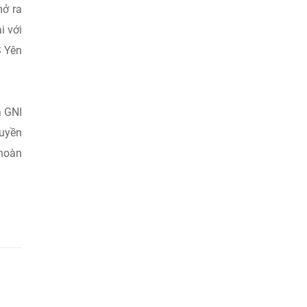
mở ra
i với
S Yên
a GNI
ruyền
 hoàn