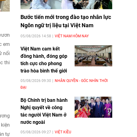
Bước tiến mới trong đào tạo nhân lực
Ngôn ngữ trị liệu tại Việt Nam
 vươn
05/08/2026 14:58
VIỆT NAM HÔM NAY
ác em
Việt Nam cam kết
ử nổi
đồng hành, đóng góp
c thi
tích cực cho phong
trào hòa bình thế giới
05/08/2026 09:30
NHÂN QUYỀN - GÓC NHÌN THỜI
ĐẠI
Bộ Chính trị ban hành
Nghị quyết về công
tác người Việt Nam ở
hương
nước ngoài
 kiện
05/08/2026 09:27
VIỆT KIỀU
ần tự