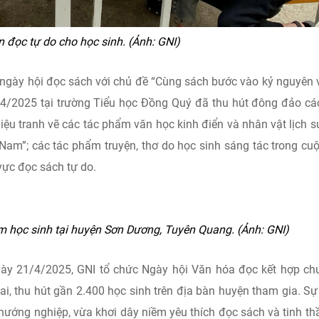
 đọc tự do cho học sinh. (Ảnh: GNI)
 ngày hội đọc sách với chủ đề “Cùng sách bước vào kỷ nguyên
4/2025 tại trường Tiểu học Đồng Quý đã thu hút đông đảo c
iệu tranh vẽ các tác phẩm văn học kinh điển và nhân vật lịch s
 Nam”; các tác phẩm truyện, thơ do học sinh sáng tác trong cuộ
vực đọc sách tự do.
m học sinh tại huyện Sơn Dương, Tuyên Quang. (Ảnh: GNI)
gày 21/4/2025, GNI tổ chức Ngày hội Văn hóa đọc kết hợp c
i, thu hút gần 2.400 học sinh trên địa bàn huyện tham gia. Sự
hướng nghiệp, vừa khơi dây niềm yêu thích đọc sách và tinh th