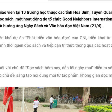
giáo viên tại 13 trường học thuộc các tỉnh Hòa Bình, Tuyên Qua
ọc sách, một hoạt động do tổ chức Good Neighbors Internation
 và hưởng ứng Ngày Sách và Văn hóa đọc Việt Nam (21/4).
 khổ dự án “Phát triển văn hóa đọc” của GNI, triển khai t
nh thói quen đọc sách và tiếp cận tri thức thông qua các hoạt
hội với chủ đề “Đọc sách hôm nay, dẫn lối ngày mai” diễn ra sô
o chủ đề, sáng tạo nội dung mới từ tác phẩm, không gian đọc m