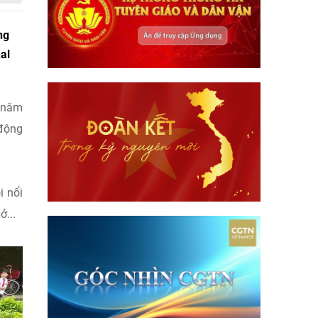
ng
al
ừ năm
 động
i nổi
ở...