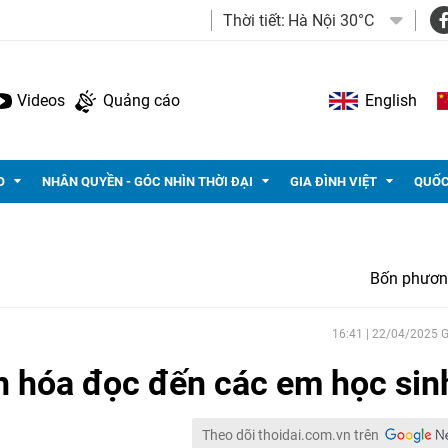
Thời tiết:
Hà Nội 30°C
Videos
Quảng cáo
English
O
NHÂN QUYỀN - GÓC NHÌN THỜI ĐẠI
GIA ĐÌNH VIỆT
QUỐC
Bốn phươn
16:41 | 22/04/2025
n hóa đọc đến các em học sin
Theo dõi thoidai.com.vn trên