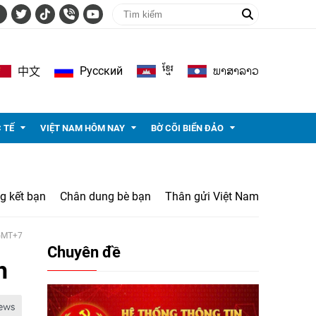
ខ្មែរ
ພາ​ສາ​ລາວ
Pусский
中文
 TẾ
VIỆT NAM HÔM NAY
BỜ CÕI BIỂN ĐẢO
g kết bạn
Chân dung bè bạn
Thân gửi Việt Nam
 GMT+7
Chuyên đề
h