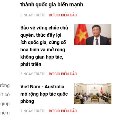
thành quốc gia biển mạnh
3 NGÀY TRƯỚC
BỜ CÕI BIỂN ĐẢO
Bảo vệ vững chắc chủ
quyền, thúc đẩy lợi
ích quốc gia, củng cố
hòa bình và mở rộng
không gian hợp tác,
phát triển
6 NGÀY TRƯỚC
BỜ CÕI BIỂN ĐẢO
rường
Việt Nam - Australia
mở rộng hợp tác quốc
ít có
phòng
 giúp
7 NGÀY TRƯỚC
BỜ CÕI BIỂN ĐẢO
g mềm