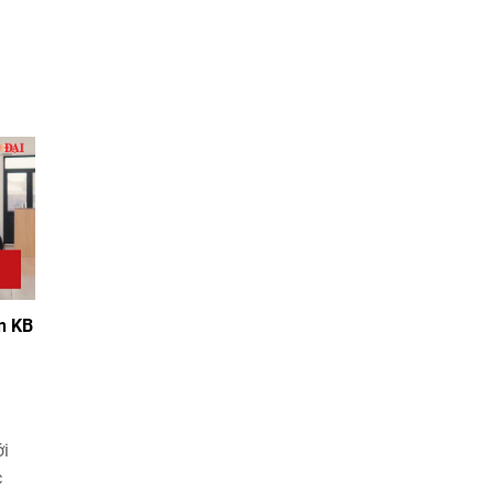
n KB
ới
c