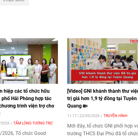
n hiệp các tổ chức hữu
[Video] GNI khánh thành thư việ
h phố Hải Phòng hợp tác
trị giá hơn 1,9 tỷ đồng tại Tuyên
 chương trình viện trợ cho
Quang
g
11:17 | 22/05/2026
TRUYỀN HÌNH
6/2026
TẤM LÒNG TƯƠNG TRỢ
Mới đây, tổ chức GNI phối hợp v
/2026, Tổ chức Good
trường THCS Đại Phú đã tổ chứ